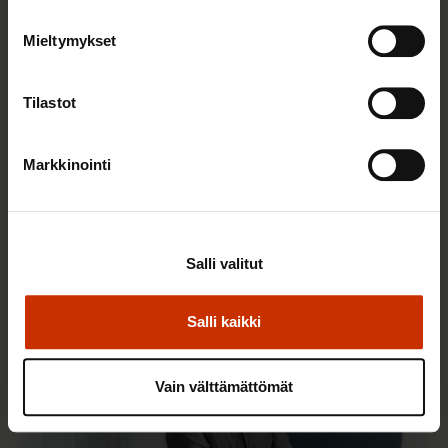
Mieltymykset
Tilastot
6.8.2026 9:52
Markkinointi
SAK tukee ammattiliittojen jäsenten
harrastustoimintaa – hae apurahaa elokuun
aikana
Salli valitut
Salli kaikki
TALOUS JA ELINKEINOELÄMÄ
Vain välttämättömät