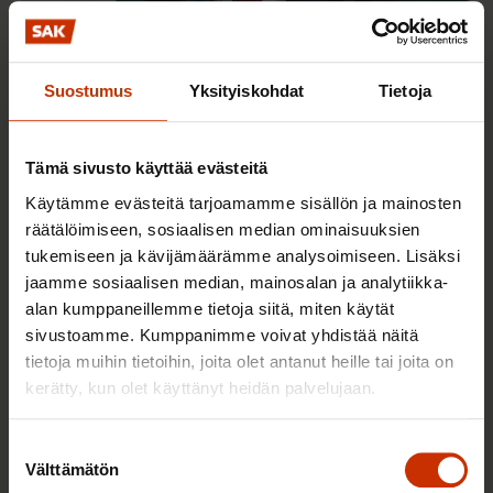
1.9.2025
Jarkko Eloranta
Vastaus Iltalehdelle: Ay-liike ei pelottele
Suostumus
Yksityiskohdat
Tietoja
salaliittoteorioilla
Tämä sivusto käyttää evästeitä
Kaikki henkilön kirjoitukset
Käytämme evästeitä tarjoamamme sisällön ja mainosten
räätälöimiseen, sosiaalisen median ominaisuuksien
tukemiseen ja kävijämäärämme analysoimiseen. Lisäksi
jaamme sosiaalisen median, mainosalan ja analytiikka-
Uutisia ja puheenaiheita sinulle
alan kumppaneillemme tietoja siitä, miten käytät
sivustoamme. Kumppanimme voivat yhdistää näitä
tietoja muihin tietoihin, joita olet antanut heille tai joita on
AY-LIIKE SUOMESSA JA MAAILMALLA
kerätty, kun olet käyttänyt heidän palvelujaan.
Suostumuksen
Välttämätön
valinta