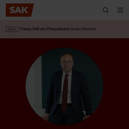
Hyppää
sisältöön
s
Tietoa SAK:sta
Yhteystiedot
Jarkko Eloranta
a
k
·
f
i