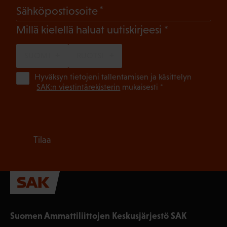
(Pakollinen)
Sähköpostiosoite
(Pakollinen)
Millä kielellä haluat uutiskirjeesi
SUOMI
RUOTSI
(Pa
Hyväksyn tietojeni tallentamisen ja käsittelyn
SAK:n viestintärekisterin
mukaisesti *
Tilaa
Suomen Ammattiliittojen Keskusjärjestö SAK