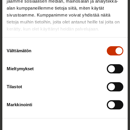
jaamme sosiaalisen median, mainosalan ja analytiikka-
ehtoja kiristetään
alan kumppaneillemme tietoja siitä, miten käytät
sivustoamme. Kumppanimme voivat yhdistää näitä
17.12.2025
Uutiset
tietoja muihin tietoihin, joita olet antanut heille tai joita on
kerätty, kun olet käyttänyt heidän palvelujaan.
Lähes joka toinen duunari kuluttaa
Suostumuksen
jouluna vähemmän kuin vuosi sitten
Välttämätön
valinta
10.12.2025
Uutiset
Mieltymykset
Tilastot
Tulevaisuus tänään 2026
20.11.2025
Tapahtumat
Markkinointi
Osa-aikatyö ja toimeentulo SAK:laisilla