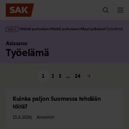
Hyppää
sisältöön
s
Näistä puhutaan
Näistä puhutaan
Muut julkaisut
Työelämä
a
k
Asiasana:
·
Työelämä
f
i
1
2
3
…
24
Seuraava »
Kuinka paljon Suomessa tehdään
töitä?
15.6.2026
Aineistot