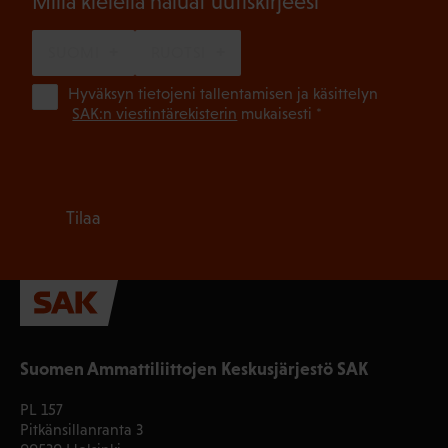
(Pakollinen)
Millä kielellä haluat uutiskirjeesi
SUOMI
RUOTSI
(Pa
Hyväksyn tietojeni tallentamisen ja käsittelyn
SAK:n viestintärekisterin
mukaisesti *
Tilaa
Suomen Ammattiliittojen Keskusjärjestö SAK
PL 157
Pitkänsillanranta 3