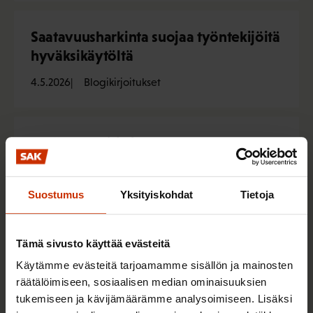
Saatavuusharkinta suojaa työntekijöitä
hyväksikäytöltä
4.5.2026
Blogikirjoitukset
Kesäduunari-info avataan 5.5. –
maksutonta neuvontaa
kesätyöntekijöille koko kesän
Suostumus
Yksityiskohdat
Tietoja
29.4.2026
Uutiset
Tämä sivusto käyttää evästeitä
Vuodenvaihteen muutoksia 2026:
Käytämme evästeitä tarjoamamme sisällön ja mainosten
räätälöimiseen, sosiaalisen median ominaisuuksien
Työlainsäädännössä heikennykset
tukemiseen ja kävijämäärämme analysoimiseen. Lisäksi
jatkuvat, sosiaaliturvan saamisen