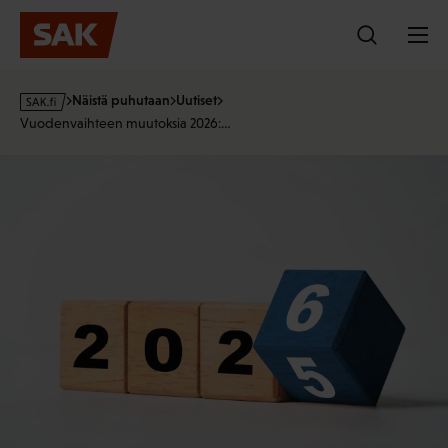
Hyppää
sisältöön
s
Näistä puhutaan
Uutiset
a
Vuodenvaihteen muutoksia 2026:…
k
·
f
i