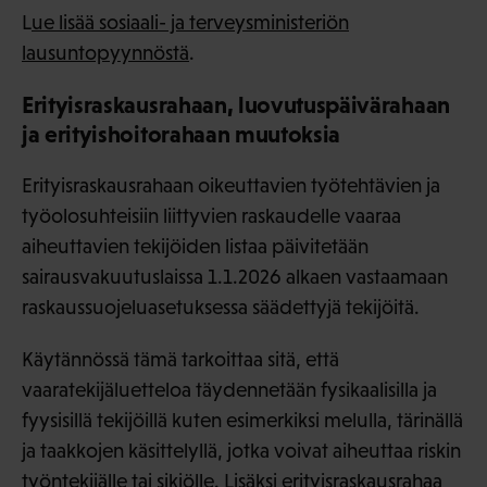
L
ue lisää sosiaali- ja terveysministeriön
lausuntopyynnöstä
.
Erityisraskausrahaan, luovutuspäivärahaan
ja erityishoitorahaan muutoksia
Erityisraskausrahaan oikeuttavien työtehtävien ja
työolosuhteisiin liittyvien raskaudelle vaaraa
aiheuttavien tekijöiden listaa päivitetään
sairausvakuutuslaissa 1.1.2026 alkaen vastaamaan
raskaussuojeluasetuksessa säädettyjä tekijöitä.
Käytännössä tämä tarkoittaa sitä, että
vaaratekijäluetteloa täydennetään fysikaalisilla ja
fyysisillä tekijöillä kuten esimerkiksi melulla, tärinällä
ja taakkojen käsittelyllä, jotka voivat aiheuttaa riskin
työntekijälle tai sikiölle. Lisäksi erityisraskausrahaa