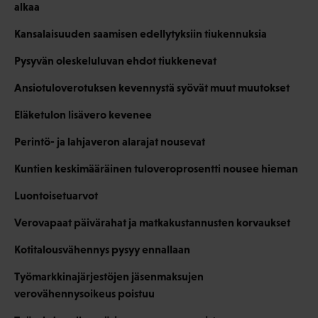
alkaa
Kansalaisuuden saamisen edellytyksiin tiukennuksia
Pysyvän oleskeluluvan ehdot tiukkenevat
Ansiotuloverotuksen kevennystä syövät muut muutokset
Eläketulon lisävero kevenee
Perintö- ja lahjaveron alarajat nousevat
Kuntien keskimääräinen tuloveroprosentti nousee hieman
Luontoisetuarvot
Verovapaat päivärahat ja matkakustannusten korvaukset
Kotitalousvähennys pysyy ennallaan
Työmarkkinajärjestöjen jäsenmaksujen
verovähennysoikeus poistuu