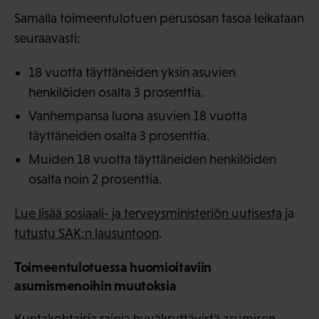
Samalla toimeentulotuen perusosan tasoa leikataan
seuraavasti:
18 vuotta täyttäneiden yksin asuvien
henkilöiden osalta 3 prosenttia.
Vanhempansa luona asuvien 18 vuotta
täyttäneiden osalta 3 prosenttia.
Muiden 18 vuotta täyttäneiden henkilöiden
osalta noin 2 prosenttia.
Lue lisää sosiaali- ja terveysministeriön uutisesta
ja
tutustu SAK:n lausuntoon
.
Toimeentulotuessa huomioitaviin
asumismenoihin muutoksia
Kuntakohtaisia rajoja hyväksyttävistä asumisen