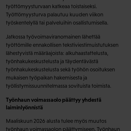
työttömyysturvaan katkeaa toistaiseksi.
Työttömyysturva palautuu kuuden viikon
työskentelyllä tai palveluihin osallistumisella.
Jatkossa työvoimaviranomainen lähettää
työttömille ennakollisen tekstiviestimuistutuksen
lähestyvistä määräajoista: alkuhaastattelusta,
työnhakukeskustelusta ja täydentävästä
työnhakukeskustelusta sekä työhön osoituksen
mukaisen työpaikan hakemisesta ja
työllistymissuunnitelmassa sovituista toimista.
Työnhaun voimassaolo päättyy yhdestä
laiminlyönnistä
Maaliskuun 2026 alusta tulee myös muutos
työnhaun voimassaolon päättymiseen. Työnhaun