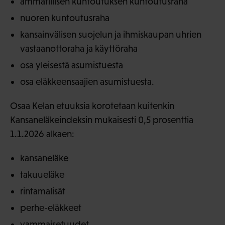
ammatillisen kuntoutuksen kuntoutusraha
nuoren kuntoutusraha
kansainvälisen suojelun ja ihmiskaupan uhrien
vastaanottoraha ja käyttöraha
osa yleisestä asumistuesta
osa eläkkeensaajien asumistuesta.
Osaa Kelan etuuksia korotetaan kuitenkin
Kansaneläkeindeksin mukaisesti 0,5 prosenttia
1.1.2026 alkaen:
kansaneläke
takuueläke
rintamalisät
perhe-eläkkeet
vammaisetuudet