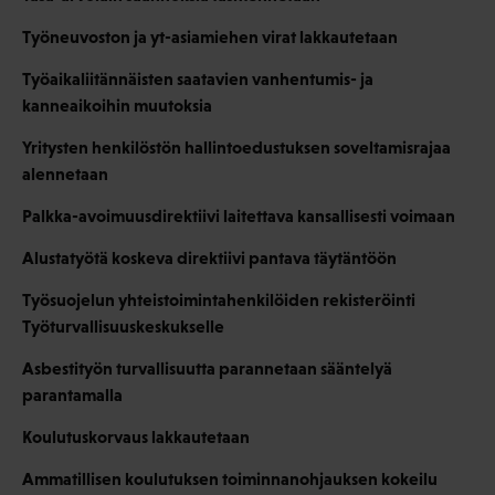
Työneuvoston ja yt-asiamiehen virat lakkautetaan
Työaikaliitännäisten saatavien vanhentumis- ja
kanneaikoihin muutoksia
Yritysten henkilöstön hallintoedustuksen soveltamisrajaa
alennetaan
Palkka-avoimuusdirektiivi laitettava kansallisesti voimaan
Alustatyötä koskeva direktiivi pantava täytäntöön
Työsuojelun yhteistoimintahenkilöiden rekisteröinti
Työturvallisuuskeskukselle
Asbestityön turvallisuutta parannetaan sääntelyä
parantamalla
Koulutuskorvaus lakkautetaan
Ammatillisen koulutuksen toiminnanohjauksen kokeilu