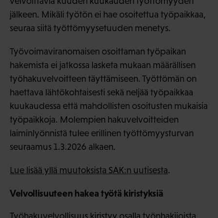
velvoittavia kuuden kuukauden työttömyyden
jälkeen. Mikäli työtön ei hae osoitettua työpaikkaa,
seuraa siitä työttömyysetuuden menetys.
Työvoimaviranomaisen osoittaman työpaikan
hakemista ei jatkossa lasketa mukaan määrällisen
työhakuvelvoitteen täyttämiseen. Työttömän on
haettava lähtökohtaisesti sekä neljää työpaikkaa
kuukaudessa että mahdollisten osoitusten mukaisia
työpaikkoja. Molempien hakuvelvoitteiden
laiminlyönnistä tulee erillinen työttömyysturvan
seuraamus 1.3.2026 alkaen.
Lue lisää yllä muutoksista SAK:n uutisesta
.
Velvollisuuteen hakea työtä kiristyksiä
Työhakuvelvollisuus kiristyy osalla työnhakijoista