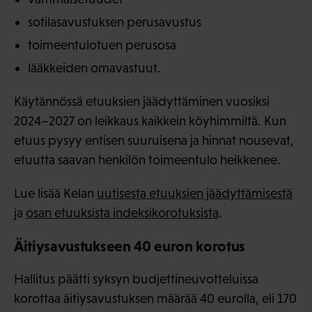
sotilasavustuksen perusavustus
toimeentulotuen perusosa
lääkkeiden omavastuut.
Käytännössä etuuksien jäädyttäminen vuosiksi
2024–2027 on leikkaus kaikkein köyhimmiltä. Kun
etuus pysyy entisen suuruisena ja hinnat nousevat,
etuutta saavan henkilön toimeentulo heikkenee.
Lue lisää Kelan
uutisesta etuuksien jäädyttämisestä
ja
osan etuuksista indeksikorotuksista
.
Äitiysavustukseen 40 euron korotus
Hallitus päätti syksyn budjettineuvotteluissa
korottaa äitiysavustuksen määrää 40 eurolla, eli 170