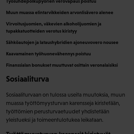
Työsuhdepolkupyörien verovapaus poistuu
Muun muassa elintarvikkeiden arvonlisävero alenee
Virvoitusjuomien, väkevien alkoholijuomien ja
tupakkatuotteiden verotus kiristyy
Sähköautojen ja lataushybridien ajoneuvovero nousee
Kaavamainen työhuonevähennys poistuu
Finanssialan bonukset muuttuvat osittain veronalaisiksi
Sosiaaliturva
Sosiaaliturvaan on tulossa useita muutoksia, muun
muassa työttömyysturvan karensseja kiristetään,
työttömien perusturvaetuudet yhdistetään
yleistueksi ja toimeentulotukea leikataan.