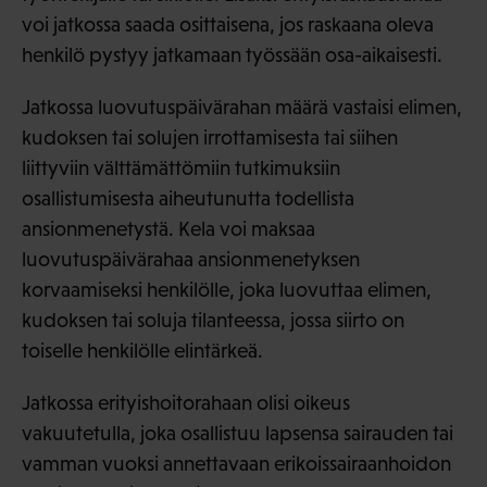
voi jatkossa saada osittaisena, jos raskaana oleva
henkilö pystyy jatkamaan työssään osa-aikaisesti.
Jatkossa luovutuspäivärahan määrä vastaisi elimen,
kudoksen tai solujen irrottamisesta tai siihen
liittyviin välttämättömiin tutkimuksiin
osallistumisesta aiheutunutta todellista
ansionmenetystä. Kela voi maksaa
luovutuspäivärahaa ansionmenetyksen
korvaamiseksi henkilölle, joka luovuttaa elimen,
kudoksen tai soluja tilanteessa, jossa siirto on
toiselle henkilölle elintärkeä.
Jatkossa erityishoitorahaan olisi oikeus
vakuutetulla, joka osallistuu lapsensa sairauden tai
vamman vuoksi annettavaan erikoissairaanhoidon