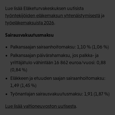
Lue lisää Eläketurvakeskuksen uutisista
työntekijöiden eläkemaksun yhtenäistymisestä
ja
työeläkemaksuista 2026
.
Sairausvakuutusmaksu
Palkansaajan sairaanhoitomaksu: 1,10 % (1,06 %)
Palkansaajan päivärahamaksu, jos palkka- ja
yrittäjätulo vähintään 16 862 euroa/vuosi: 0,88
(0,84 %)
Eläkkeen ja etuuden saajan sairaanhoitomaksu:
1,49 (1,45 %)
Työnantajan sairausvakuutusmaksu: 1,91 (1,87 %)
Lue lisää valtioneuvoston uutisesta
.