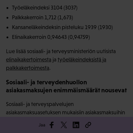
Työeläkeindeksi 3104 (3037)
Palkkakerroin 1,712 (1,673)
Kansaneläkeindeksin pisteluku 1939 (1930)
Elinaikakerroin 0,94643 (0,94759)
Lue lisää sosiaali- ja terveysministeriön uutisista
elinaikakertoimesta
ja
työeläkeindeksistä ja
palkkakertoimesta
.
Sosiaali- ja terveydenhuollon
asiakasmaksujen enimmäismäärät nousevat
Sosiaali- ja terveyspalvelujen
asiakasmaksuasetuksen mukaisiin asiakasmaksuihin
on tehty lakisääteiset indeksitarkistukset, minkä
Jaa
seurauksena maksujen enimmäismäärät nousevat