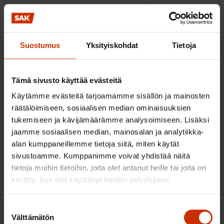
sekä vanhempien taloudessa asuville tuen
osittamisen.
Uuteen yleistukeen liittyy aktivointijakso, jonka
Suostumus
Yksityiskohdat
Tietoja
tarkoituksena on estää työttömyyden pitkittymistä
ja ehkäistä syrjäytymistä. Aktivointijaksolla
Tämä sivusto käyttää evästeitä
työnhakijalle järjestettäisiin työttömän työnhakijan
Käytämme evästeitä tarjoamamme sisällön ja mainosten
palveluprosessiin kuuluvia tapaamisia
räätälöimiseen, sosiaalisen median ominaisuuksien
lähtökohtaisesti paikan päällä
tukemiseen ja kävijämäärämme analysoimiseen. Lisäksi
työvoimaviranomaisen toimipisteessä.
jaamme sosiaalisen median, mainosalan ja analytiikka-
Tapaamisissa painotettaisiin työttömyyden
alan kumppaneillemme tietoja siitä, miten käytät
sivustoamme. Kumppanimme voivat yhdistää näitä
pitkittymisen syiden selvittämistä ja työnhakijan
tietoja muihin tietoihin, joita olet antanut heille tai joita on
ohjaamista tarpeellisiin palveluihin. Alle 25-vuotias
kerätty, kun olet käyttänyt heidän palvelujaan.
työnhakija osallistuisi aktivointijaksolle saatuaan
yleistukea kahdeksan kuukautta ja 25 vuotta
Suostumuksen
täyttänyt saatuaan yleistukea 1,5 vuoden ajan.
Välttämätön
valinta