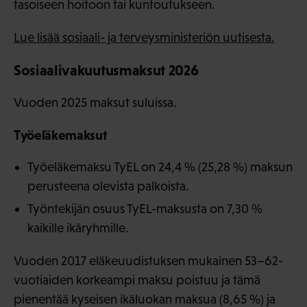
tasoiseen hoitoon tai kuntoutukseen.
Lue lisää sosiaali- ja terveysministeriön uutisesta.
Sosiaalivakuutusmaksut 2026
Vuoden 2025 maksut suluissa.
Työeläkemaksut
Työeläkemaksu TyEL on 24,4 % (25,28 %) maksun
perusteena olevista palkoista.
Työntekijän osuus TyEL-maksusta on 7,30 %
kaikille ikäryhmille.
Vuoden 2017 eläkeuudistuksen mukainen 53–62-
vuotiaiden korkeampi maksu poistuu ja tämä
pienentää kyseisen ikäluokan maksua (8,65 %) ja