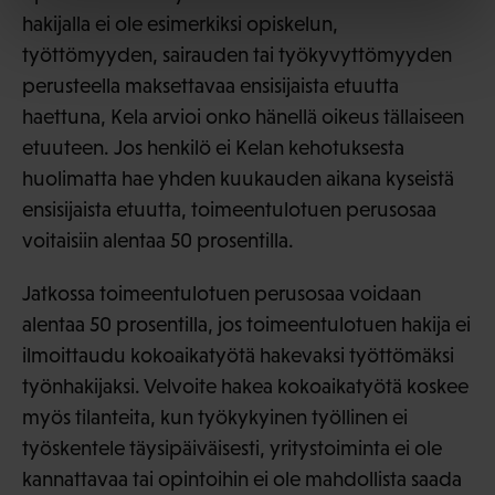
hakijalla ei ole esimerkiksi opiskelun,
työttömyyden, sairauden tai työkyvyttömyyden
perusteella maksettavaa ensisijaista etuutta
haettuna, Kela arvioi onko hänellä oikeus tällaiseen
etuuteen. Jos henkilö ei Kelan kehotuksesta
huolimatta hae yhden kuukauden aikana kyseistä
ensisijaista etuutta, toimeentulotuen perusosaa
voitaisiin alentaa 50 prosentilla.
Jatkossa toimeentulotuen perusosaa voidaan
alentaa 50 prosentilla, jos toimeentulotuen hakija ei
ilmoittaudu kokoaikatyötä hakevaksi työttömäksi
työnhakijaksi. Velvoite hakea kokoaikatyötä koskee
myös tilanteita, kun työkykyinen työllinen ei
työskentele täysipäiväisesti, yritystoiminta ei ole
kannattavaa tai opintoihin ei ole mahdollista saada