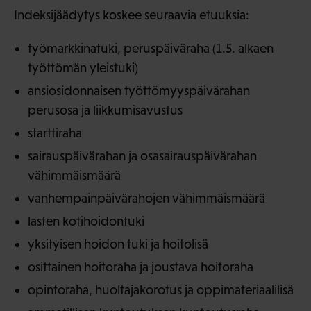
Indeksijäädytys koskee seuraavia etuuksia:
työmarkkinatuki, peruspäiväraha (1.5. alkaen
työttömän yleistuki)
ansiosidonnaisen työttömyyspäivärahan
perusosa ja liikkumisavustus
starttiraha
sairauspäivärahan ja osasairauspäivärahan
vähimmäismäärä
vanhempainpäivärahojen vähimmäismäärä
lasten kotihoidontuki
yksityisen hoidon tuki ja hoitolisä
osittainen hoitoraha ja joustava hoitoraha
opintoraha, huoltajakorotus ja oppimateriaalilisä