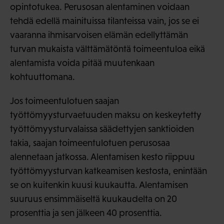
opintotukea. Perusosan alentaminen voidaan
tehdä edellä mainituissa tilanteissa vain, jos se ei
vaaranna ihmisarvoisen elämän edellyttämän
turvan mukaista välttämätöntä toimeentuloa eikä
alentamista voida pitää muutenkaan
kohtuuttomana.
Jos toimeentulotuen saajan
työttömyysturvaetuuden maksu on keskeytetty
työttömyysturvalaissa säädettyjen sanktioiden
takia, saajan toimeentulotuen perusosaa
alennetaan jatkossa. Alentamisen kesto riippuu
työttömyysturvan katkeamisen kestosta, enintään
se on kuitenkin kuusi kuukautta. Alentamisen
suuruus ensimmäiseltä kuukaudelta on 20
prosenttia ja sen jälkeen 40 prosenttia.