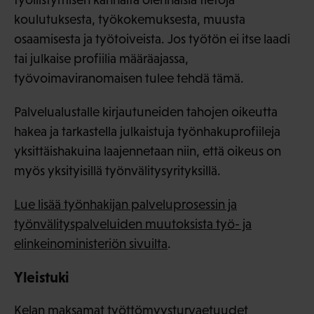
koulutuksesta, työkokemuksesta, muusta
osaamisesta ja työtoiveista. Jos työtön ei itse laadi
tai julkaise profiilia määräajassa,
työvoimaviranomaisen tulee tehdä tämä.
Palvelualustalle kirjautuneiden tahojen oikeutta
hakea ja tarkastella julkaistuja työnhakuprofiileja
yksittäishakuina laajennetaan niin, että oikeus on
myös yksityisillä työnvälitysyrityksillä.
Lue lisää työnhakijan palveluprosessin ja
työnvälityspalveluiden muutoksista työ- ja
elinkeinoministeriön sivuilta
.
Yleistuki
Kelan maksamat työttömyysturvaetuudet