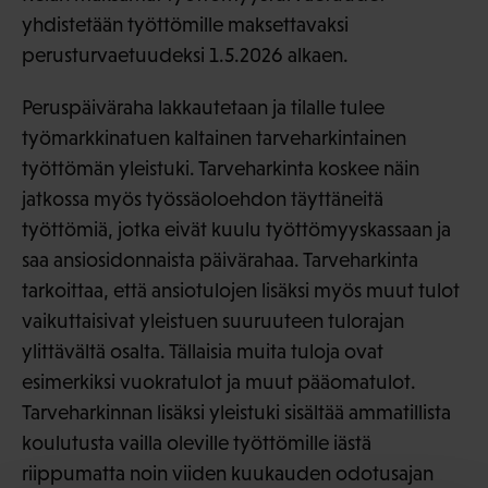
yhdistetään työttömille maksettavaksi
perusturvaetuudeksi 1.5.2026 alkaen.
Peruspäiväraha lakkautetaan ja tilalle tulee
työmarkkinatuen kaltainen tarveharkintainen
työttömän yleistuki. Tarveharkinta koskee näin
jatkossa myös työssäoloehdon täyttäneitä
työttömiä, jotka eivät kuulu työttömyyskassaan ja
saa ansiosidonnaista päivärahaa. Tarveharkinta
tarkoittaa, että ansiotulojen lisäksi myös muut tulot
vaikuttaisivat yleistuen suuruuteen tulorajan
ylittävältä osalta. Tällaisia muita tuloja ovat
esimerkiksi vuokratulot ja muut pääomatulot.
Tarveharkinnan lisäksi yleistuki sisältää ammatillista
koulutusta vailla oleville työttömille iästä
riippumatta noin viiden kuukauden odotusajan