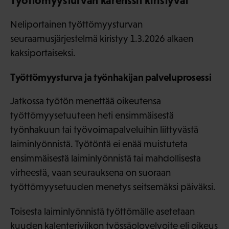
Työttömyysturvan karenssit kiristyvät
Neliportainen työttömyysturvan
seuraamusjärjestelmä kiristyy 1.3.2026 alkaen
kaksiportaiseksi.
Työttömyysturva ja työnhakijan palveluprosessi
Jatkossa työtön menettää oikeutensa
työttömyysetuuteen heti ensimmäisestä
työnhakuun tai työvoimapalveluihin liittyvästä
laiminlyönnistä. Työtöntä ei enää muistuteta
ensimmäisestä laiminlyönnistä tai mahdollisesta
virheestä, vaan seurauksena on suoraan
työttömyysetuuden menetys seitsemäksi päiväksi.
Toisesta laiminlyönnistä työttömälle asetetaan
kuuden kalenteriviikon työssäolovelvoite eli oikeus