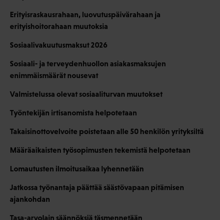
Erityisraskausrahaan, luovutuspäivärahaan ja
erityishoitorahaan muutoksia
Sosiaalivakuutusmaksut 2026
Sosiaali- ja terveydenhuollon asiakasmaksujen
enimmäismäärät nousevat
Valmistelussa olevat sosiaaliturvan muutokset
Työntekijän irtisanomista helpotetaan
Takaisinottovelvoite poistetaan alle 50 henkilön yrityksiltä
Määräaikaisten työsopimusten tekemistä helpotetaan
Lomautusten ilmoitusaikaa lyhennetään
Jatkossa työnantaja päättää säästövapaan pitämisen
ajankohdan
Tasa-arvolain säännöksiä täsmennetään