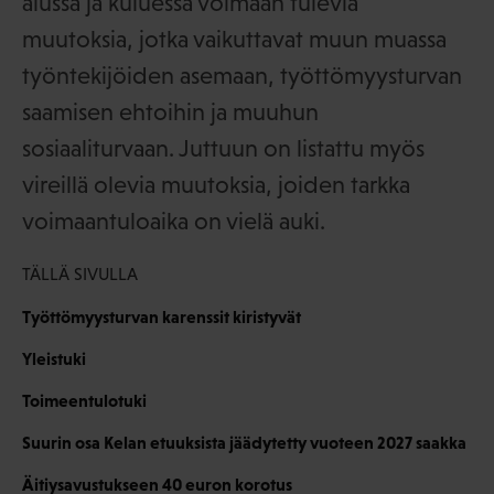
alussa ja kuluessa voimaan tulevia
muutoksia, jotka vaikuttavat muun muassa
työntekijöiden asemaan, työttömyysturvan
saamisen ehtoihin ja muuhun
sosiaaliturvaan. Juttuun on listattu myös
vireillä olevia muutoksia, joiden tarkka
voimaantuloaika on vielä auki.
TÄLLÄ SIVULLA
Työttömyysturvan karenssit kiristyvät
Yleistuki
Toimeentulotuki
Suurin osa Kelan etuuksista jäädytetty vuoteen 2027 saakka
Äitiysavustukseen 40 euron korotus