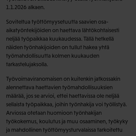
1.1.2026 alkaen.
Soviteltua työttömyysetuutta saavien osa-
aikatyöntekijöiden on haettava lähtökohtaisesti
neljää työpaikkaa kuukaudessa. Tällä hetkellä
näiden työnhakijoiden on tullut hakea yhtä
työmahdollisuutta kolmen kuukauden
tarkastelujaksolla.
Työvoimaviranomaisen on kuitenkin jatkossakin
alennettava haettavien työmahdollisuuksien
määrää, jos se arvioi, ettei haettavissa ole neljää
sellaista työpaikkaa, joihin työnhakija voi työllistyä.
Arviossa otetaan huomioon työnhakijan
työkokemus, koulutus ja muu osaaminen, työkyky
ja mahdollinen työttömyysturvalaissa tarkoitettu