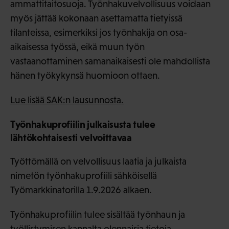
ammattitaitosuoja. Työnhakuvelvollisuus voidaan
myös jättää kokonaan asettamatta tietyissä
tilanteissa, esimerkiksi jos työnhakija on osa-
aikaisessa työssä, eikä muun työn
vastaanottaminen samanaikaisesti ole mahdollista
hänen työkykynsä huomioon ottaen.
Lue lisää SAK:n lausunnosta.
Työnhakuprofiilin julkaisusta tulee
lähtökohtaisesti velvoittavaa
Työttömällä on velvollisuus laatia ja julkaista
nimetön työnhakuprofiili sähköisellä
Työmarkkinatorilla 1.9.2026 alkaen.
Työnhakuprofiilin tulee sisältää työnhaun ja
työllistymisen kannalta olennaisia tietoja