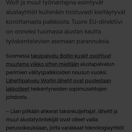
Wolt ja muut työnantajina esiintyvät
alustayhtiöt kuitenkin toistuvasti kieltäytyvät
korottamasta palkkioita. Tuore EU-direktiivi
on onneksi tuomassa alustan kautta
työskentelevien asemaan parannuksia.
Suomessa
taksipalvelu Boltin kuskit osoittivat
muutama viikko sitten mieltään
alustapalvelun
perimien välityspalkkioiden nousun vuoksi.
Lähettipalvelu Woltin lähetit ovat puolestaan
lakkoilleet
heikentyneiden sopimusehtojen
johdosta.
– Liian pitkään ahkerat taksinkuljettajat, lähetit ja
muut alustatyöntekijät ovat olleet vailla
perusoikeuksiaan, jotta varakkaat teknologiayhtiöt