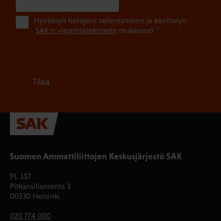
SUOMI
RUOTSI
(Pa
Hyväksyn tietojeni tallentamisen ja käsittelyn
SAK:n viestintärekisterin
mukaisesti *
Tilaa
Suomen Ammattiliittojen Keskusjärjestö SAK
PL 157
Pitkänsillanranta 3
00530 Helsinki
020 774 000