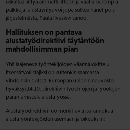
uskaltaa liittyä ammattiliittoon ja vaatia parempia
palkkoja, alustayritys voi jopa sulkea hänet pois
järjestelmästä, Paula Ilveskivi sanoo.
Hallituksen on pantava
alustatyödirektiivi täytäntöön
mahdollisimman pian
Yhä laajeneva työntekijöiden väärinluokittelu
itsensätyöllistäjiksi on kuitenkin saamassa
vihdoinkin suitset. Euroopan unionin neuvosto
hyväksyi 14.10. direktiivin työehtojen ja työolojen
parantamisesta alustatyössä.
Alustatyödirektiivi tuo merkittäviä parannuksia
alustatyöntekijöiden asemaan ja oikeuksiin: