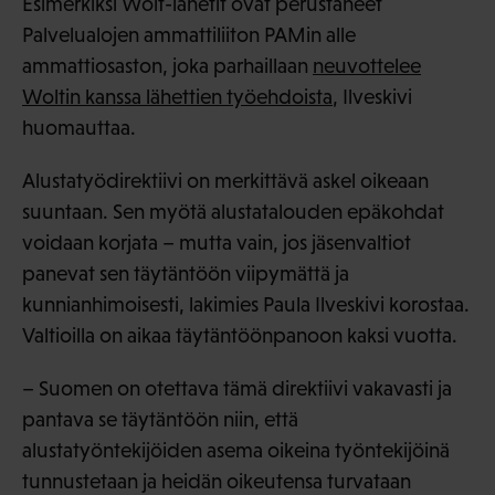
Esimerkiksi Wolt-lähetit ovat perustaneet
Palvelualojen ammattiliiton PAMin alle
ammattiosaston, joka parhaillaan
neuvottelee
Woltin kanssa lähettien työehdoista
, Ilveskivi
huomauttaa.
Alustatyödirektiivi on merkittävä askel oikeaan
suuntaan. Sen myötä alustatalouden epäkohdat
voidaan korjata – mutta vain, jos jäsenvaltiot
panevat sen täytäntöön viipymättä ja
kunnianhimoisesti, lakimies Paula Ilveskivi korostaa.
Valtioilla on aikaa täytäntöönpanoon kaksi vuotta.
– Suomen on otettava tämä direktiivi vakavasti ja
pantava se täytäntöön niin, että
alustatyöntekijöiden asema oikeina työntekijöinä
tunnustetaan ja heidän oikeutensa turvataan