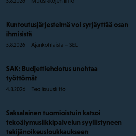
Muusikkojen liitto
5.8.2026
Kuntoutusjärjestelmä voi syrjäyttää osan
ihmisistä
Ajankohtaista – SEL
5.8.2026
SAK: Budjettiehdotus unohtaa
työttömät
Teollisuusliitto
4.8.2026
Saksalainen tuomioistuin katsoi
tekoälymusiikkipalvelun syyllistyneen
tekijänoikeusloukkaukseen