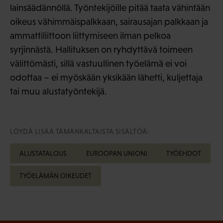
lainsäädännöllä. Työntekijöille pitää taata vähintään
oikeus vähimmäispalkkaan, sairausajan palkkaan ja
ammattiliittoon liittymiseen ilman pelkoa
syrjinnästä. Hallituksen on ryhdyttävä toimeen
välittömästi, sillä vastuullinen työelämä ei voi
odottaa – ei myöskään yksikään lähetti, kuljettaja
tai muu alustatyöntekijä.
LÖYDÄ LISÄÄ TÄMÄNKALTAISTA SISÄLTÖÄ:
ALUSTATALOUS
EUROOPAN UNIONI
TYÖEHDOT
TYÖELÄMÄN OIKEUDET