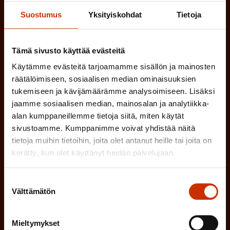
(
Sähköpostiosoite
k
l
Suostumus
Yksityiskohdat
Tietoja
P
o
i
a
l
Mikä tai mitkä näistä kuvaavat sinua
n
Tämä sivusto käyttää evästeitä
k
l
parhaiten?
e
Käytämme evästeitä tarjoamamme sisällön ja mainosten
o
i
n
räätälöimiseen, sosiaalisen median ominaisuuksien
l
LUOTTAMUSMIES
n
tukemiseen ja kävijämäärämme analysoimiseen. Lisäksi
)
l
jaamme sosiaalisen median, mainosalan ja analytiikka-
e
TYÖSUOJELUVALTUUTETTU
alan kumppaneillemme tietoja siitä, miten käytät
i
n
sivustoamme. Kumppanimme voivat yhdistää näitä
n
tietoja muihin tietoihin, joita olet antanut heille tai joita on
)
TÖISSÄ AMMATTILIITOSSA
e
kerätty, kun olet käyttänyt heidän palvelujaan.
n
TYÖNANTAJAN EDUSTAJA
Suostumuksen
)
Välttämätön
valinta
MUU KIINNOSTUS TYÖELÄMÄASIOIHIN
Mieltymykset