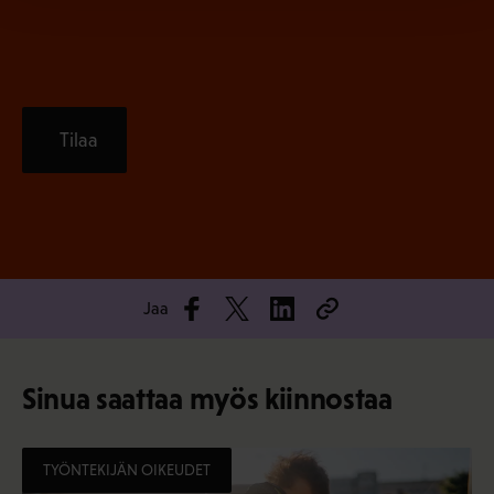
)
Tilaa
Jaa
Sinua saattaa myös kiinnostaa
TYÖNTEKIJÄN OIKEUDET