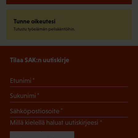
Tunne oikeutesi
Tutustu työelämän pelisääntöihin.
Tilaa SAK:n uutiskirje
(Pakollinen)
Etunimi
(Pakollinen)
Sukunimi
(Pakollinen)
Sähköpostiosoite
(Pakollinen)
Millä kielellä haluat uutiskirjeesi