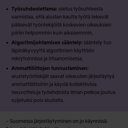
Työsuhdeolettama:
oletus työsuhteesta
varmistaa, että alustan kautta työtä tekevät
pääsevät työntekijöitä koskevien oikeuksien
piiriin helpommin kuin aikaisemmin.
Algoritmijohtamisen sääntely:
sääntely tuo
läpinäkyvyyttä algoritmien käyttöön
rekrytoinnissa ja irtisanomisessa.
Ammattiliittojen tunnustaminen:
alustatyöntekijät saavat oikeuden järjestäytyä
ammattiliittoihin ja käydä kollektiivisia
neuvotteluja työehdoista ilman pelkoa joutua
suljetuksi pois alustalta.
– Suomessa järjestäytyminen on jo käynnissä.