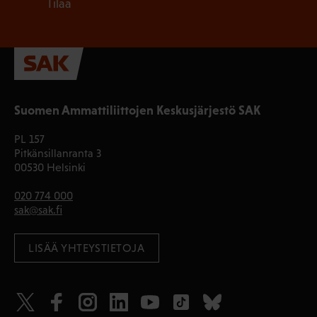
Tilaa
Suomen Ammattiliittojen Keskusjärjestö SAK
PL 157
Pitkänsillanranta 3
00530 Helsinki
020 774 000
sak@sak.fi
LISÄÄ YHTEYSTIETOJA