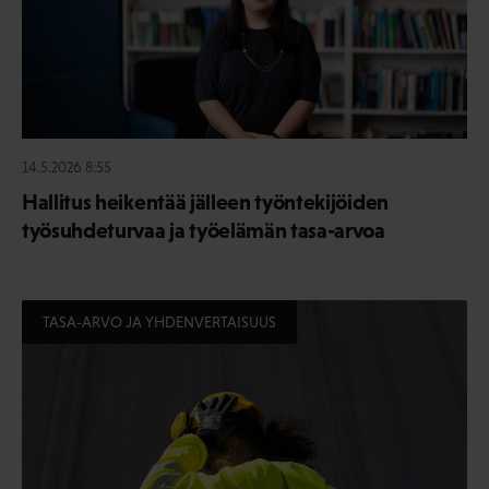
14.5.2026 8:55
Hallitus heikentää jälleen työntekijöiden
työsuhdeturvaa ja työelämän tasa-arvoa
TASA-ARVO JA YHDENVERTAISUUS