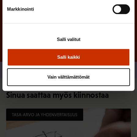
Markkinointi
Tilaa
Salli valitut
Salli kaikki
Jaa
Vain välttämättömät
Sinua saattaa myös kiinnostaa
TASA-ARVO JA YHDENVERTAISUUS