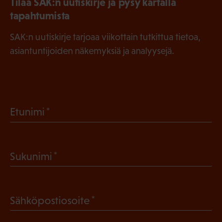
Tilaa SAK:n uutiskirje ja pysy kartalla
tapahtumista
SAK:n uutiskirje tarjoaa viikottain tutkittua tietoa,
asiantuntijoiden näkemyksiä ja analyysejä.
(
Etunimi
P
a
(
Sukunimi
k
P
o
a
l
(
Sähköpostiosoite
k
l
P
o