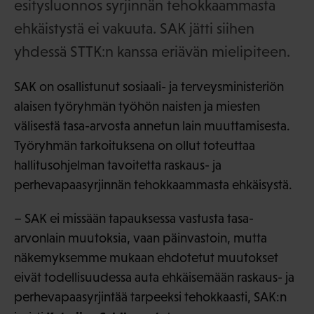
esitysluonnos syrjinnän tehokkaammasta
ehkäistystä ei vakuuta. SAK jätti siihen
yhdessä STTK:n kanssa eriävän mielipiteen.
SAK on osallistunut sosiaali- ja terveysministeriön
alaisen työryhmän työhön naisten ja miesten
välisestä tasa-arvosta annetun lain muuttamisesta.
Työryhmän tarkoituksena on ollut toteuttaa
hallitusohjelman tavoitetta raskaus- ja
perhevapaasyrjinnän tehokkaammasta ehkäisystä.
– SAK ei missään tapauksessa vastusta tasa-
arvonlain muutoksia, vaan päinvastoin, mutta
näkemyksemme mukaan ehdotetut muutokset
eivät todellisuudessa auta ehkäisemään raskaus- ja
perhevapaasyrjintää tarpeeksi tehokkaasti, SAK:n