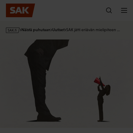
Hyppää
sisältöön
s
Näistä puhutaan
Uutiset
SAK jätti eriävän mielipiteen …
a
k
·
f
i