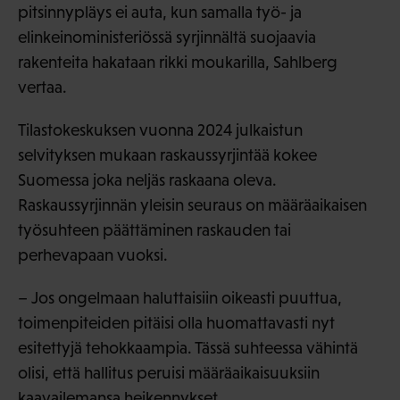
pitsinnypläys ei auta, kun samalla työ- ja
elinkeinoministeriössä syrjinnältä suojaavia
rakenteita hakataan rikki moukarilla, Sahlberg
vertaa.
Tilastokeskuksen vuonna 2024 julkaistun
selvityksen mukaan raskaussyrjintää kokee
Suomessa joka neljäs raskaana oleva.
Raskaussyrjinnän yleisin seuraus on määräaikaisen
työsuhteen päättäminen raskauden tai
perhevapaan vuoksi.
– Jos ongelmaan haluttaisiin oikeasti puuttua,
toimenpiteiden pitäisi olla huomattavasti nyt
esitettyjä tehokkaampia. Tässä suhteessa vähintä
olisi, että hallitus peruisi määräaikaisuuksiin
kaavailemansa heikennykset.