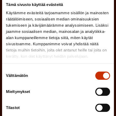
P
Tämä sivusto käyttää evästeitä
SUOMI
RUOTSI
a
Käytämme evästeitä tarjoamamme sisällön ja mainosten
k
räätälöimiseen, sosiaalisen median ominaisuuksien
tukemiseen ja kävijämäärämme analysoimiseen. Lisäksi
o
(
Hyväksyn tietojeni tallentamisen ja käsittelyn
jaamme sosiaalisen median, mainosalan ja analytiikka-
P
l
SAK:n viestintärekisterin
mukaisesti *
alan kumppaneillemme tietoja siitä, miten käytät
a
l
sivustoamme. Kumppanimme voivat yhdistää näitä
k
tietoja muihin tietoihin, joita olet antanut heille tai joita on
i
o
kerätty, kun olet käyttänyt heidän palvelujaan.
n
l
e
l
Suostumuksen
Välttämätön
i
valinta
n
n
)
e
Mieltymykset
n
)
Tilastot