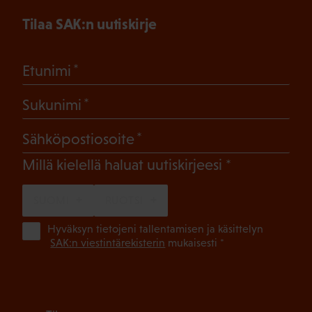
Tilaa SAK:n uutiskirje
(Pakollinen)
Etunimi
(Pakollinen)
Sukunimi
(Pakollinen)
Sähköpostiosoite
(Pakollinen)
Millä kielellä haluat uutiskirjeesi
SUOMI
RUOTSI
(Pa
Hyväksyn tietojeni tallentamisen ja käsittelyn
SAK:n viestintärekisterin
mukaisesti *