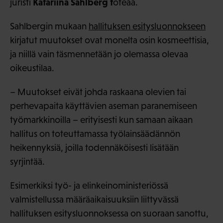
Katariina Sahlberg t
juristi
oteaa.
Sahlbergin mukaan
hallituksen esitysluonnokseen
kirjatut muutokset ovat monelta osin kosmeettisia,
ja niillä vain täsmennetään jo olemassa olevaa
oikeustilaa.
– Muutokset eivät johda raskaana olevien tai
perhevapaita käyttävien aseman paranemiseen
työmarkkinoilla – erityisesti kun samaan aikaan
hallitus on toteuttamassa työlainsäädännön
heikennyksiä, joilla todennäköisesti lisätään
syrjintää.
Esimerkiksi työ- ja elinkeinoministeriössä
valmistellussa määräaikaisuuksiin liittyvässä
hallituksen esitysluonnoksessa on suoraan sanottu,