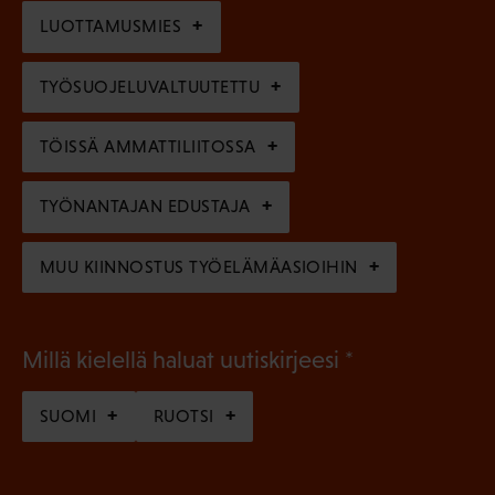
i
n
l
LUOTTAMUSMIES
n
)
l
e
TYÖSUOJELUVALTUUTETTU
i
n
n
)
TÖISSÄ AMMATTILIITOSSA
e
n
TYÖNANTAJAN EDUSTAJA
)
MUU KIINNOSTUS TYÖELÄMÄASIOIHIN
(
Millä kielellä haluat uutiskirjeesi
P
SUOMI
RUOTSI
a
k