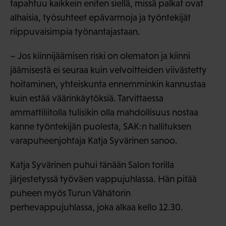
tapahtuu kaikkein eniten siellä, missä palkat ovat
alhaisia, työsuhteet epävarmoja ja työntekijät
riippuvaisimpia työnantajastaan.
– Jos kiinnijäämisen riski on olematon ja kiinni
jäämisestä ei seuraa kuin velvoitteiden viivästetty
hoitaminen, yhteiskunta ennemminkin kannustaa
kuin estää väärinkäytöksiä. Tarvittaessa
ammattiliitolla tulisikin olla mahdollisuus nostaa
kanne työntekijän puolesta, SAK:n hallituksen
varapuheenjohtaja Katja Syvärinen sanoo.
Katja Syvärinen puhui tänään Salon torilla
järjestetyssä työväen vappujuhlassa. Hän pitää
puheen myös Turun Vähätorin
perhevappujuhlassa, joka alkaa kello 12.30.