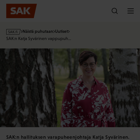
Hyppää
sisältöön
s
Näistä puhutaan
Uutiset
a
SAK:n Katja Syvärinen vappupuh…
k
·
f
i
SAK:n hallituksen varapuheenjohtaja Katja Syvärinen.