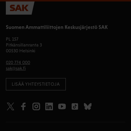
Suomen Ammattiliittojen Keskusjärjestö SAK
PL 157
Pitkänsillanranta 3
00530 Helsinki
020 774 000
sak@sak.fi
LISÄÄ YHTEYSTIETOJA