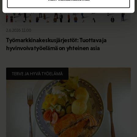
2.6.2026 11:00
Työmarkkinakeskusjärjestöt: Tuottava ja
hyvinvoiva työelämä on yhteinen asia
TERVE JA HYVÄ TYÖELÄMÄ