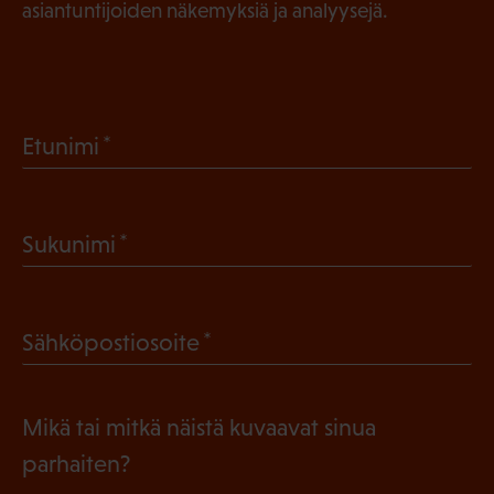
asiantuntijoiden näkemyksiä ja analyysejä.
(
Etunimi
P
a
(
Sukunimi
k
P
o
a
l
(
Sähköpostiosoite
k
l
P
o
i
a
l
Mikä tai mitkä näistä kuvaavat sinua
n
k
l
parhaiten?
e
o