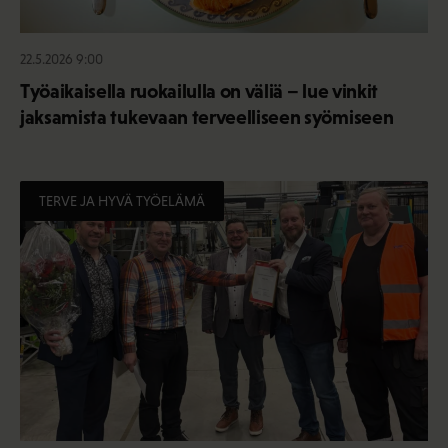
22.5.2026 9:00
Työaikaisella ruokailulla on väliä – lue vinkit
jaksamista tukevaan terveelliseen syömiseen
TERVE JA HYVÄ TYÖELÄMÄ