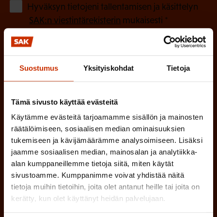
o
(
Hyväksyn tietojeni tallentamisen ja käsittelyn
P
l
SAK:n viestintärekisterin
mukaisesti *
a
l
k
i
o
n
Suostumus
Yksityiskohdat
Tietoja
l
e
l
i
n
Tämä sivusto käyttää evästeitä
n
)
Käytämme evästeitä tarjoamamme sisällön ja mainosten
e
räätälöimiseen, sosiaalisen median ominaisuuksien
n
tukemiseen ja kävijämäärämme analysoimiseen. Lisäksi
)
jaamme sosiaalisen median, mainosalan ja analytiikka-
alan kumppaneillemme tietoja siitä, miten käytät
sivustoamme. Kumppanimme voivat yhdistää näitä
tietoja muihin tietoihin, joita olet antanut heille tai joita on
kerätty, kun olet käyttänyt heidän palvelujaan.
Tilaa