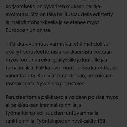
korjaamiseksi on Syvärisen mukaan palkka-
avoimuus. Sitä on tällä hallituskaudella edistetty
lainsäädäntöhankkeella ja se etenee myös
Euroopan unionissa.
– Palkka-avoimuus varmistaa, että mahdolliset
epäilyt perusteettomista palkkaeroista voidaan
myös todentaa eikä epäilyksille ja luuloille jää
turhaan tilaa. Palkka-avoimuus ei lisää kateutta, se
vähentää sitä. Kun viat tunnistetaan, ne voidaan
täsmäkorjata, Syvärinen perustelee.
Perusteettomia palkkaeroja voidaan poistaa myös
alipalkkauksen kriminalisoinnilla ja
työmarkkinarikollisuuden tuntuvammalla
sanktioinnilla. Työntekijöiden hyväksikäyttöä