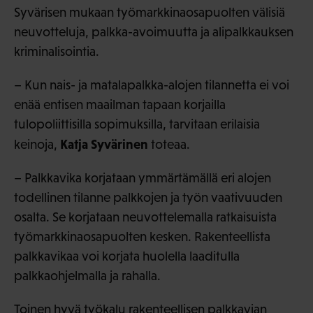
Syvärisen mukaan työmarkkinaosapuolten välisiä
neuvotteluja, palkka-avoimuutta ja alipalkkauksen
kriminalisointia.
– Kun nais- ja matalapalkka-alojen tilannetta ei voi
enää entisen maailman tapaan korjailla
tulopoliittisilla sopimuksilla, tarvitaan erilaisia
Katja Syvärinen
keinoja,
toteaa.
– Palkkavika korjataan ymmärtämällä eri alojen
todellinen tilanne palkkojen ja työn vaativuuden
osalta. Se korjataan neuvottelemalla ratkaisuista
työmarkkinaosapuolten kesken. Rakenteellista
palkkavikaa voi korjata huolella laaditulla
palkkaohjelmalla ja rahalla.
Toinen hyvä työkalu rakenteellisen palkkavian