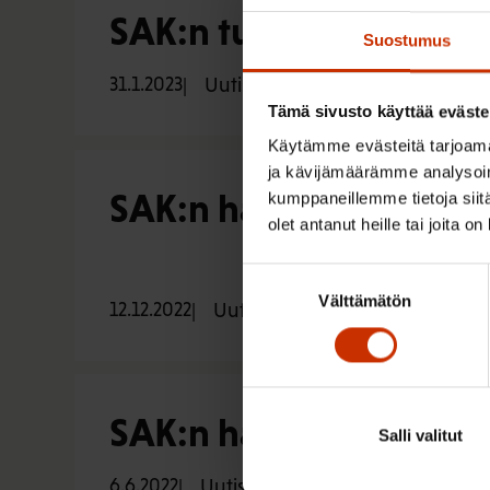
SAK:n tutkimus: Lakkov
Suostumus
31.1.2023
Uutiset
Tämä sivusto käyttää eväste
Käytämme evästeitä tarjoama
ja kävijämäärämme analysoim
SAK:n hallitus: Jäsenli
kumppaneillemme tietoja siitä
olet antanut heille tai joita o
Suostumuksen
Välttämätön
valinta
12.12.2022
Uutiset
SAK:n hallitus huoliss
Salli valitut
6.6.2022
Uutiset