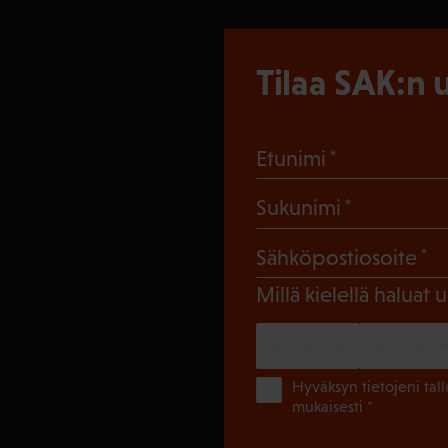
Tilaa SAK:n u
(Pakollinen
Etunimi
(Pakollin
Sukunimi
(
Sähköpostiosoite
Millä kielellä haluat u
SUOMI
RUOTSI
Hyväksyn tietojeni tal
mukaisesti *