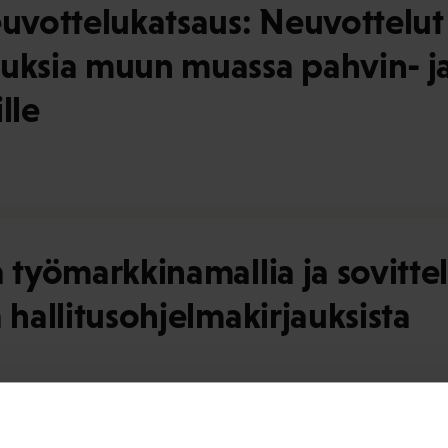
vottelukatsaus: Neuvottelut 
muksia muun muassa pahvin- ja
lle
a työmarkkinamallia ja sovitte
 hallitusohjelmakirjauksista