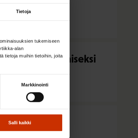
jakentän
Tietoja
 ominaisuuksien tukemiseen
tiikka-alan
ttelujen edistämiseksi
ietoja muihin tietoihin, joita
Markkinointi
Salli kaikki