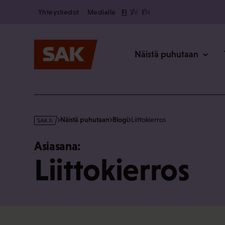
Secondary
Hyppää
Yhteystiedot
Medialle
FI
SV
EN
sisältöön
Päävalikk
Näistä puhutaan
s
Näistä puhutaan
Blogi
Liittokierros
a
k
Asiasana:
·
Liittokierros
f
i