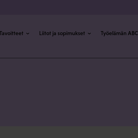
o
Tavoitteet
Liitot ja sopimukset
Työelämän ABC