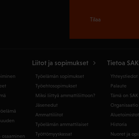
Tilaa
Liitot ja sopimukset
Tietoa SAK
piminen
Työelämän sopimukset
Yhteystiedot
eet
Työehtosopimukset
Palaute
ämä
Miksi liittyä ammattiliittoon?
Tämä on SAK
Jäsenedut
Organisaatio
yöelämä
Ammattiliitot
Aluetoimistot
isuuden
Työelämän ammattilaiset
Historia
Työttömyyskassat
Nuoret ja opis
ja osaaminen