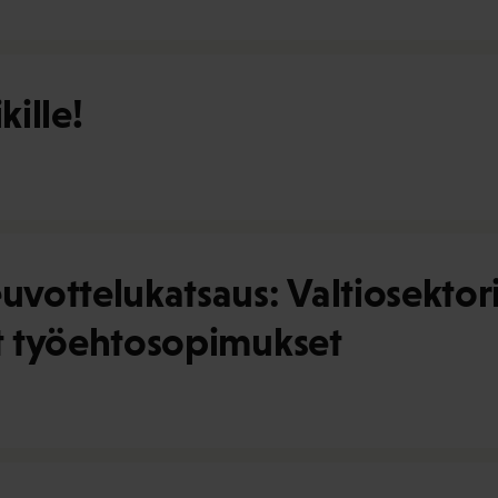
kille!
ottelukatsaus: Valtiosektorin
et työehtosopimukset