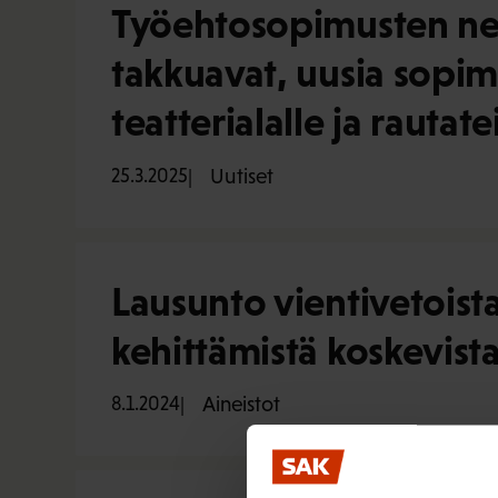
Työehtosopimusten neu
takkuavat, uusia sopi
teatterialalle ja rautatei
25.3.2025
Uutiset
Lausunto vientivetoist
kehittämistä koskevista
8.1.2024
Aineistot