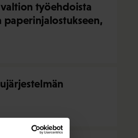
valtion työehdoista
 paperinjalostukseen,
lujärjestelmän