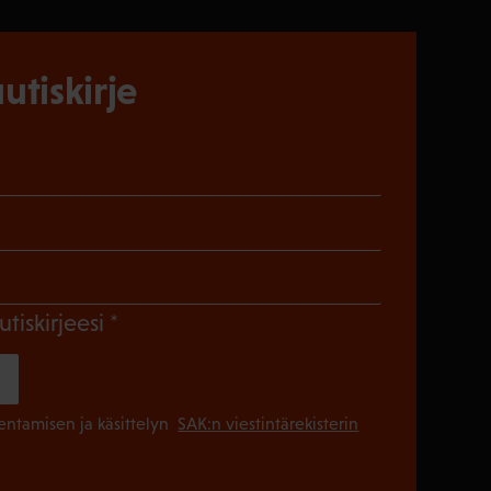
utiskirje
)
en)
Pakollinen)
(Pakollinen)
utiskirjeesi
(Pakollinen
lentamisen ja käsittelyn
SAK:n viestintärekisterin