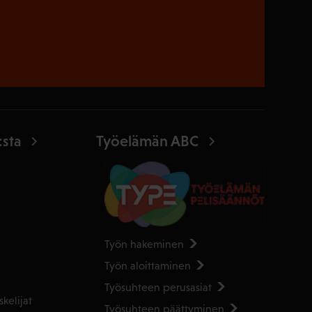
:sta
Työelämän ABC
Työn hakeminen
Työn aloittaminen
Työsuhteen perusasiat
kelijat
Työsuhteen päättyminen