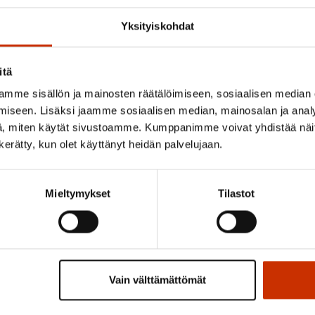
almius laajaa halki palkansaa
Yksityiskohdat
itä
mme sisällön ja mainosten räätälöimiseen, sosiaalisen median
iseen. Lisäksi jaamme sosiaalisen median, mainosalan ja analy
itot tiivistävät toimiaan neuvo
, miten käytät sivustoamme. Kumppanimme voivat yhdistää näitä t
n kerätty, kun olet käyttänyt heidän palvelujaan.
Mieltymykset
Tilastot
aan ostovoiman kutistumisesta
Vain välttämättömät