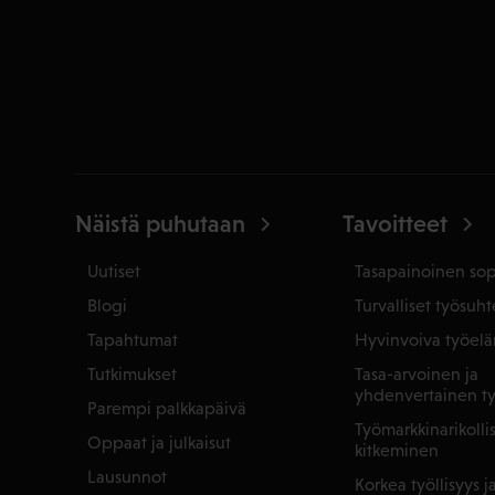
Näistä puhutaan
Tavoitteet
Uutiset
Tasapainoinen so
Blogi
Turvalliset työsuht
Tapahtumat
Hyvinvoiva työel
Tutkimukset
Tasa-arvoinen ja
yhdenvertainen t
Parempi palkkapäivä
Työmarkkinarikoll
Oppaat ja julkaisut
kitkeminen
Lausunnot
Korkea työllisyys 