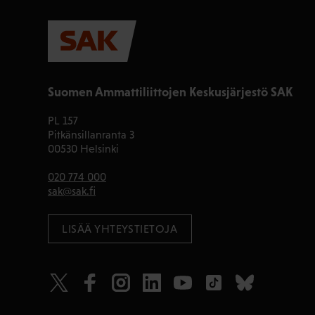
Suomen Ammattiliittojen Keskusjärjestö SAK
PL 157
Pitkänsillanranta 3
00530 Helsinki
020 774 000
sak@sak.fi
LISÄÄ YHTEYSTIETOJA