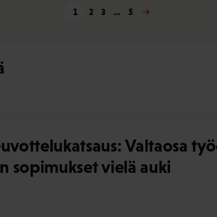
1
2
3
…
Seuraava »
5
ä
vottelukatsaus: Valtaosa ty
en sopimukset vielä auki