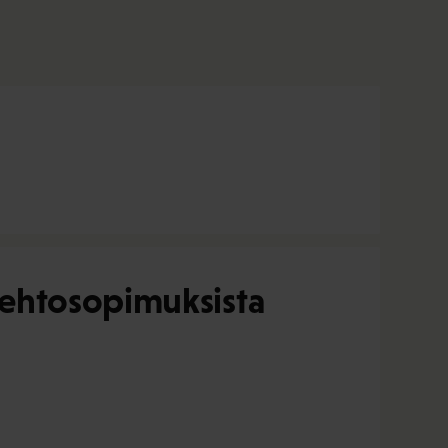
öehtosopimuksista