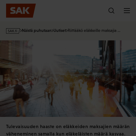
Hyppää
sisältöön
s
Näistä puhutaan
Uutiset
Riittääkö eläkkeille maksajia …
a
k
·
f
i
Tulevaisuuden haaste on eläkkeiden maksajien määrän
väheneminen samalla kun eläkeläisten määrä kasvaa.