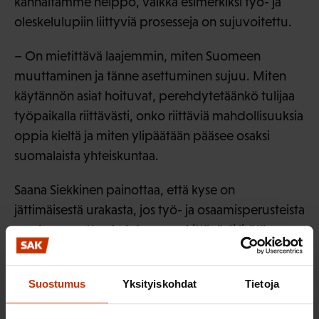
kannaltamme helppo, vaikka esimerkiksi työ- ja
oleskelulupiin liittyviä prosesseja on sujuvoitettu.
– On mietittävä laajemmin, miten Suomeen
muuttaminen ja tänne asettuminen sujuu. Miten
käytännön asiat hoituvat, perehdytetäänkö tulijaa
työpaikalla riittävästi, onko riittäviä mahdollisuuksia
oppia kieltä ja miten ylipäätään pääsee osaksi
suomalaista yhteiskuntaa.
Saana Siekkinen painottaa, että kyse on
jättimäisestä urakasta, jos työ- ja osaamisperusteista
maahanmuuttoa halutaan merkittävästi lisätä.
SAK:n keskeinen ensi vaalikauden tavoite on
työmarkkinarikollisuuden torjuminen
. Suomeen
Suostumus
Yksityiskohdat
Tietoja
töihin tulevia ulkomaalaisia on kohdeltava