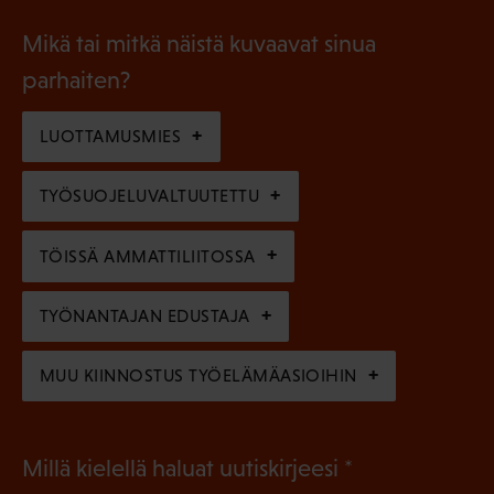
o
i
a
l
Mikä tai mitkä näistä kuvaavat sinua
n
k
l
parhaiten?
e
o
i
n
l
LUOTTAMUSMIES
n
)
l
e
TYÖSUOJELUVALTUUTETTU
i
n
n
)
TÖISSÄ AMMATTILIITOSSA
e
n
TYÖNANTAJAN EDUSTAJA
)
MUU KIINNOSTUS TYÖELÄMÄASIOIHIN
(
Millä kielellä haluat uutiskirjeesi