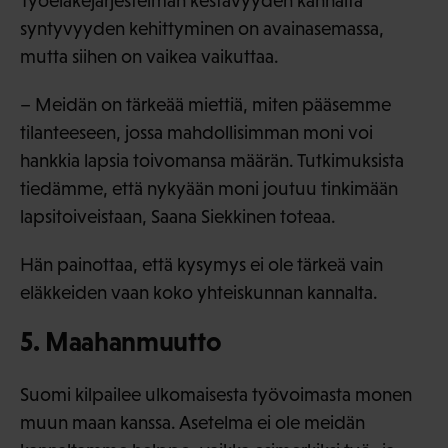
Työeläkejärjestelmän kestävyyden kannalta
syntyvyyden kehittyminen on avainasemassa,
mutta siihen on vaikea vaikuttaa.
– Meidän on tärkeää miettiä, miten pääsemme
tilanteeseen, jossa mahdollisimman moni voi
hankkia lapsia toivomansa määrän. Tutkimuksista
tiedämme, että nykyään moni joutuu tinkimään
lapsitoiveistaan, Saana Siekkinen toteaa.
Hän painottaa, että kysymys ei ole tärkeä vain
eläkkeiden vaan koko yhteiskunnan kannalta.
5. Maahanmuutto
Suomi kilpailee ulkomaisesta työvoimasta monen
muun maan kanssa. Asetelma ei ole meidän