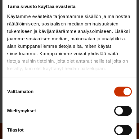
yhdenvertaisesti ja työehtojen on oltavat samat
Tämä sivusto käyttää evästeitä
kaikille työntekijöille.
Käytämme evästeitä tarjoamamme sisällön ja mainosten
räätälöimiseen, sosiaalisen median ominaisuuksien
Tutustu Eläketurvakeskuksen tuoreimpaan pitkän
tukemiseen ja kävijämäärämme analysoimiseen. Lisäksi
aikavälin eläkelaskelmaan
.
jaamme sosiaalisen median, mainosalan ja analytiikka-
alan kumppaneillemme tietoja siitä, miten käytät
sivustoamme. Kumppanimme voivat yhdistää näitä
tietoja muihin tietoihin, joita olet antanut heille tai joita on
LÖYDÄ LISÄÄ TÄMÄNKALTAISTA SISÄLTÖÄ:
kerätty, kun olet käyttänyt heidän palvelujaan.
ELÄKEJÄRJESTELMÄ
MAAHANMUUTTO
Suostumuksen
Välttämätön
valinta
OSAAMINEN
TYÖELÄMÄ
TYÖHYVINVOINTI
Mieltymykset
Tilastot