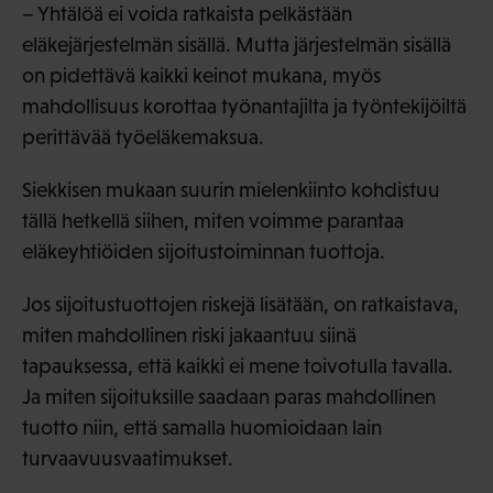
– Yhtälöä ei voida ratkaista pelkästään
eläkejärjestelmän sisällä. Mutta järjestelmän sisällä
on pidettävä kaikki keinot mukana, myös
mahdollisuus korottaa työnantajilta ja työntekijöiltä
perittävää työeläkemaksua.
Siekkisen mukaan suurin mielenkiinto kohdistuu
tällä hetkellä siihen, miten voimme parantaa
eläkeyhtiöiden sijoitustoiminnan tuottoja.
Jos sijoitustuottojen riskejä lisätään, on ratkaistava,
miten mahdollinen riski jakaantuu siinä
tapauksessa, että kaikki ei mene toivotulla tavalla.
Ja miten sijoituksille saadaan paras mahdollinen
tuotto niin, että samalla huomioidaan lain
turvaavuusvaatimukset.