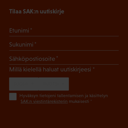
Tilaa SAK:n uutiskirje
(Pakollinen)
Etunimi
(Pakollinen)
Sukunimi
(Pakollinen)
Sähköpostiosoite
(Pakollinen)
Millä kielellä haluat uutiskirjeesi
SUOMI
RUOTSI
(Pa
Hyväksyn tietojeni tallentamisen ja käsittelyn
SAK:n viestintärekisterin
mukaisesti *