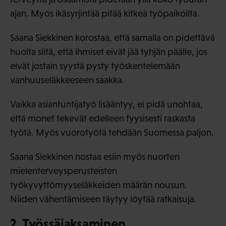
ajan. Myös ikäsyrjintää pitää kitkeä työpaikoilta.
Saana Siekkinen korostaa, että samalla on pidettävä
huolta siitä, että ihmiset eivät jää tyhjän päälle, jos
eivät jostain syystä pysty työskentelemään
vanhuuseläkkeeseen saakka.
Vaikka asiantuntijatyö lisääntyy, ei pidä unohtaa,
että monet tekevät edelleen fyysisesti raskasta
työtä. Myös vuorotyötä tehdään Suomessa paljon.
Saana Siekkinen nostaa esiin myös nuorten
mielenterveysperusteisten
työkyvyttömyyseläkkeiden määrän nousun.
Niiden vähentämiseen täytyy löytää ratkaisuja.
2. Työssäjaksaminen