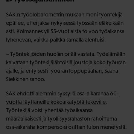
SAK:n työolobarometrin
mukaan moni työntekijä
epäilee, ettei jaksa nykyisessä työssään eläkeikään
asti. Kolmannes yli 55-vuotiaista toivoo työaikansa
lyhenevän, vaikka palkka samalla alentuisi.
– Työntekijöiden huoliin pitää vastata. Työelämään
kaivataan työntekijälähtöisiä joustoja koko työuran
ajalle, ja erityisesti työuran loppupäähän, Saana
Siekkinen sanoo.
SAK ehdotti aiemmin syksyllä osa-aikarahaa 60-
vuotta täyttäneille kokoaikatyötä tekeville
.
Työntekijä voisi lyhentää työaikaansa
määräaikaisesti ja Työllisyysrahaston rahoittama
osa-aikaraha kompensoisi osittain tulon menetystä.