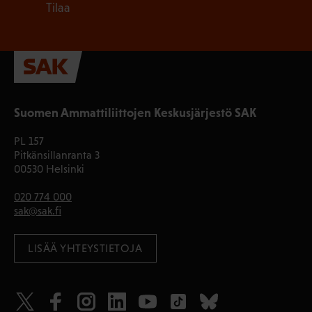
Tilaa
Suomen Ammattiliittojen Keskusjärjestö SAK
PL 157
Pitkänsillanranta 3
00530 Helsinki
020 774 000
sak@sak.fi
LISÄÄ YHTEYSTIETOJA