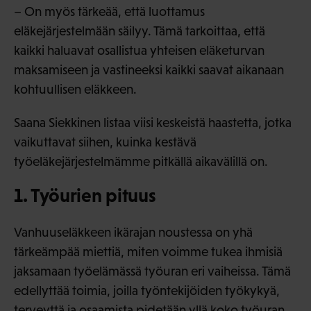
– On myös tärkeää, että luottamus
eläkejärjestelmään säilyy. Tämä tarkoittaa, että
kaikki haluavat osallistua yhteisen eläketurvan
maksamiseen ja vastineeksi kaikki saavat aikanaan
kohtuullisen eläkkeen.
Saana Siekkinen listaa viisi keskeistä haastetta, jotka
vaikuttavat siihen, kuinka kestävä
työeläkejärjestelmämme pitkällä aikavälillä on.
1. Työurien pituus
Vanhuuseläkkeen ikärajan noustessa on yhä
tärkeämpää miettiä, miten voimme tukea ihmisiä
jaksamaan työelämässä työuran eri vaiheissa. Tämä
edellyttää toimia, joilla työntekijöiden työkykyä,
terveyttä ja osaamista pidetään yllä koko työuran