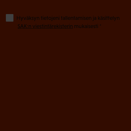
k
o
(
Hyväksyn tietojeni tallentamisen ja käsittelyn
P
l
SAK:n viestintärekisterin
mukaisesti *
a
l
k
i
o
n
l
e
l
i
n
n
)
e
n
)