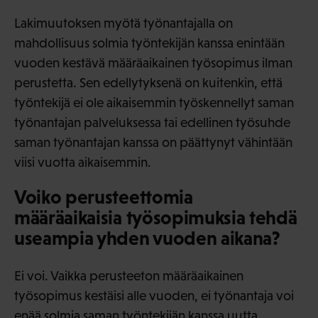
Lakimuutoksen myötä työnantajalla on
mahdollisuus solmia työntekijän kanssa enintään
vuoden kestävä määräaikainen työsopimus ilman
perustetta. Sen edellytyksenä on kuitenkin, että
työntekijä ei ole aikaisemmin työskennellyt saman
työnantajan palveluksessa tai edellinen työsuhde
saman työnantajan kanssa on päättynyt vähintään
viisi vuotta aikaisemmin.
Voiko perusteettomia
määräaikaisia työsopimuksia tehdä
useampia yhden vuoden aikana?
Ei voi. Vaikka perusteeton määräaikainen
työsopimus kestäisi alle vuoden, ei työnantaja voi
enää solmia saman työntekijän kanssa uutta