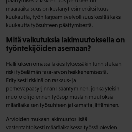
päättymisestä laskien. Jos perusteeton
määräaikaisuus on kestänyt esimerkiksi kuusi
kuukautta, työn tarjoamisvelvollisuus kestää kaksi
kuukautta työsuhteen päättymisestä.
Mitä vaikutuksia lakimuutoksella on
työntekijöiden asemaan?
Hallituksen omassa lakiesityksessäkin tunnistetaan
riski työelämän tasa-arvon heikkenemisestä.
Erityisesti riskinä on raskaus- ja
perhevapaasyrjinnän lisääntyminen, jonka yleisin
muoto oli jo ennen työsopimuslain muutoksia
määräaikaisen työsuhteen jatkamatta jättäminen.
Arvioiden mukaan lakimuutos lisää
vastentahtoisesti määräaikaisessa työssä olevien