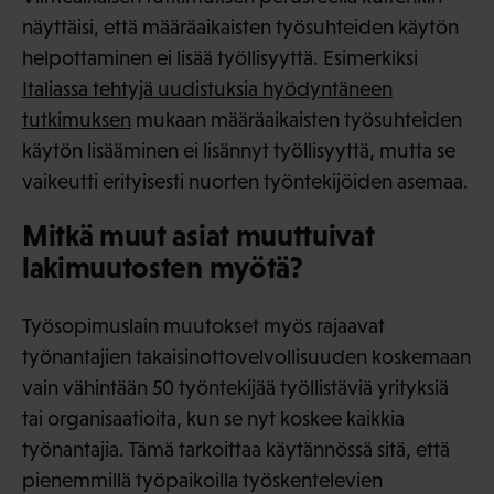
näyttäisi, että määräaikaisten työsuhteiden käytön
helpottaminen ei lisää työllisyyttä. Esimerkiksi
Italiassa tehtyjä uudistuksia hyödyntäneen
tutkimuksen
mukaan määräaikaisten työsuhteiden
käytön lisääminen ei lisännyt työllisyyttä, mutta se
vaikeutti erityisesti nuorten työntekijöiden asemaa.
Mitkä muut asiat muuttuivat
lakimuutosten myötä?
Työsopimuslain muutokset myös rajaavat
työnantajien takaisinottovelvollisuuden koskemaan
vain vähintään 50 työntekijää työllistäviä yrityksiä
tai organisaatioita, kun se nyt koskee kaikkia
työnantajia. Tämä tarkoittaa käytännössä sitä, että
pienemmillä työpaikoilla työskentelevien