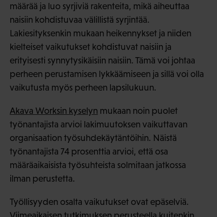
määrää ja luo syrjiviä rakenteita, mikä aiheuttaa
naisiin kohdistuvaa välillistä syrjintää.
Lakiesityksenkin mukaan heikennykset ja niiden
kielteiset vaikutukset kohdistuvat naisiin ja
erityisesti synnytysikäisiin naisiin. Tämä voi johtaa
perheen perustamisen lykkäämiseen ja sillä voi olla
vaikutusta myös perheen lapsilukuun.
Akava Worksin kyselyn
mukaan noin puolet
työnantajista arvioi lakimuutoksen vaikuttavan
organisaation työsuhdekäytäntöihin. Näistä
työnantajista 74 prosenttia arvioi, että osa
määräaikaisista työsuhteista solmitaan jatkossa
ilman perustetta.
Työllisyyden osalta vaikutukset ovat epäselviä.
Viimeaikaisen tutkimuksen perusteella kuitenkin