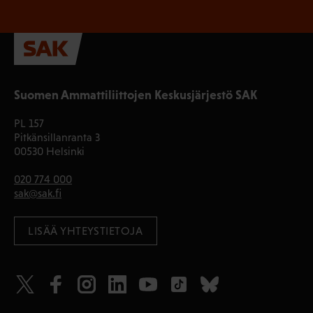
Suomen Ammattiliittojen Keskusjärjestö SAK
PL 157
Pitkänsillanranta 3
00530 Helsinki
020 774 000
sak@sak.fi
LISÄÄ YHTEYSTIETOJA