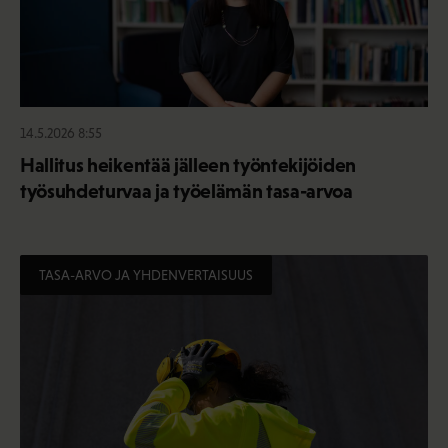
14.5.2026 8:55
Hallitus heikentää jälleen työntekijöiden
työsuhdeturvaa ja työelämän tasa-arvoa
TASA-ARVO JA YHDENVERTAISUUS