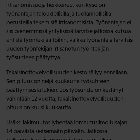
irtisanomissuoja heikkenee, kun kyse on
työnantajan taloudellisilla ja tuotannollisilla
perusteilla tekemistä irtisanomisista. Työnantajan ei
siis pienemmissä yrityksissä tarvitse jatkossa kutsua
entistä työntekijää töihin, vaikka työnantaja tarvitsisi
uuden työntekijän irtisanotun työntekijän
työsuhteen päätyttyä.
Takaisinottovelvollisuuden kesto säilyy ennallaan.
Sen pituus on neljä kuukautta työsuhteen
päättymisestä lukien. Jos työsuhde on kestänyt
vähintään 12 vuotta, takaisinottovelvollisuuden
pituus on kuusi kuukautta.
Lisäksi lakimuutos lyhentää lomautusilmoitusajan
14 päivästä seitsemään päivään. Jatkossa
palkanmaksu siis loppuu ja lomautus alkaa