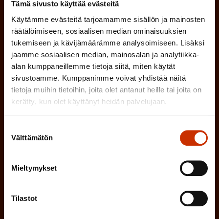
Tämä sivusto käyttää evästeitä
SAK:n uutiskirje tarjoaa viikottain tutkittua tietoa,
Käytämme evästeitä tarjoamamme sisällön ja mainosten
asiantuntijoiden näkemyksiä ja analyysejä.
räätälöimiseen, sosiaalisen median ominaisuuksien
tukemiseen ja kävijämäärämme analysoimiseen. Lisäksi
jaamme sosiaalisen median, mainosalan ja analytiikka-
alan kumppaneillemme tietoja siitä, miten käytät
sivustoamme. Kumppanimme voivat yhdistää näitä
(
Etunimi
tietoja muihin tietoihin, joita olet antanut heille tai joita on
P
kerätty, kun olet käyttänyt heidän palvelujaan.
a
Suostumuksen
(
Sukunimi
k
Välttämätön
valinta
P
o
a
l
Mieltymykset
(
Sähköpostiosoite
k
l
P
o
i
Tilastot
a
l
Mikä tai mitkä näistä kuvaavat sinua
n