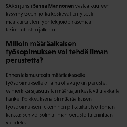
Sanna Mannonen
SAK:n juristi
vastaa kuuteen
kysymykseen, jotka koskevat erityisesti
määräaikaisten työntekijöiden asemaa
lakimuutosten jälkeen.
Milloin määräaikaisen
työsopimuksen voi tehdä ilman
perustetta?
Ennen lakimuutosta määräaikaiselle
työsopimukselle oli aina oltava jokin peruste,
esimerkiksi sijaisuus tai määräajan kestävä urakka tai
hanke. Poikkeuksena oli määräaikaisen
työsopimuksen tekeminen pitkäaikaistyöttömän
kanssa: sen voi solmia ilman perustetta enintään
vuodeksi.