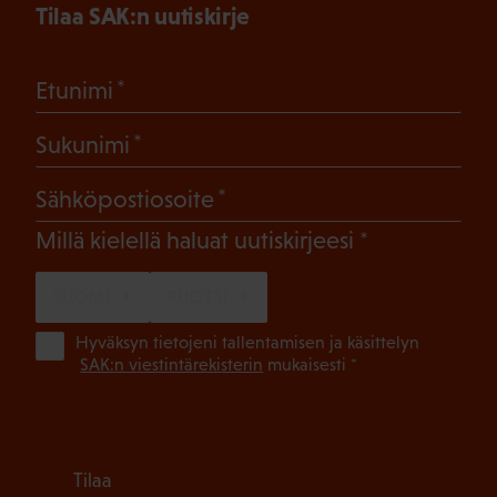
Tilaa SAK:n uutiskirje
(Pakollinen)
Etunimi
(Pakollinen)
Sukunimi
(Pakollinen)
Sähköpostiosoite
(Pakollinen)
Millä kielellä haluat uutiskirjeesi
SUOMI
RUOTSI
(Pa
Hyväksyn tietojeni tallentamisen ja käsittelyn
SAK:n viestintärekisterin
mukaisesti *
Tilaa