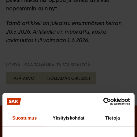
nopeammin kuin nyt.
Tämä artikkeli on julkaistu ensimmäisen kerran
20.5.2026. Artikkelia on muokattu, koska
lakimuutos tuli voimaan 1.6.2026.
LÖYDÄ LISÄÄ TÄMÄNKALTAISTA SISÄLTÖÄ:
TASA-ARVO
TYÖELÄMÄN OIKEUDET
Suostumus
Yksityiskohdat
Tietoja
Tilaa SAK:n uutiskirje ja pysy kartalla
tapahtumista