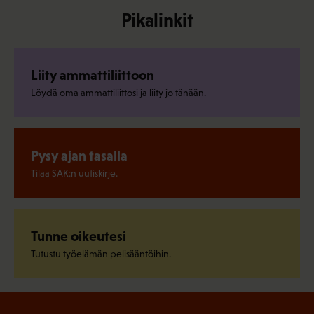
Pikalinkit
Liity ammattiliittoon
Löydä oma ammattiliittosi ja liity jo tänään.
Pysy ajan tasalla
Tilaa SAK:n uutiskirje.
Tunne oikeutesi
Tutustu työelämän pelisääntöihin.