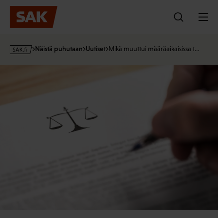
Hyppää
sisältöön
s
Näistä puhutaan
Uutiset
Mikä muuttui määräaikaisissa t…
a
k
·
f
i