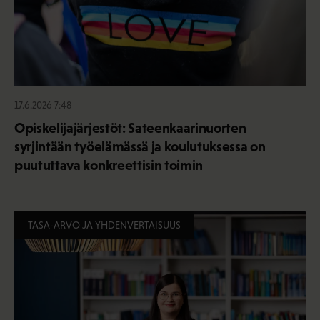
17.6.2026 7:48
Opiskelijajärjestöt: Sateenkaarinuorten
syrjintään työelämässä ja koulutuksessa on
puututtava konkreettisin toimin
TASA-ARVO JA YHDENVERTAISUUS