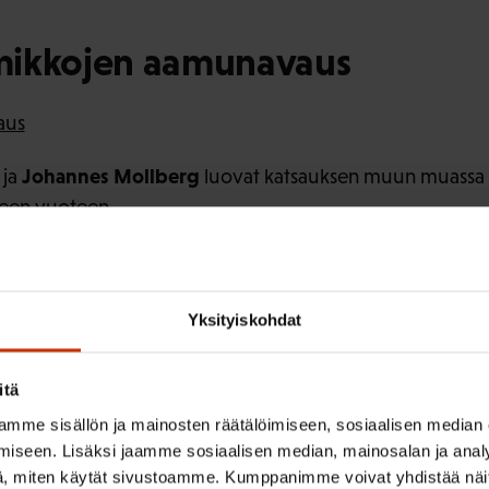
mikkojen aamunavaus
aus
Johannes Mollberg
ja
luovat katsauksen muun muassa
seen vuoteen.
yn ja kevään työehtoneuvotte
Yksityiskohdat
t
itä
n katsaus
mme sisällön ja mainosten räätälöimiseen, sosiaalisen median
AK:n puheenjohtaja
iseen. Lisäksi jaamme sosiaalisen median, mainosalan ja analy
, miten käytät sivustoamme. Kumppanimme voivat yhdistää näitä t