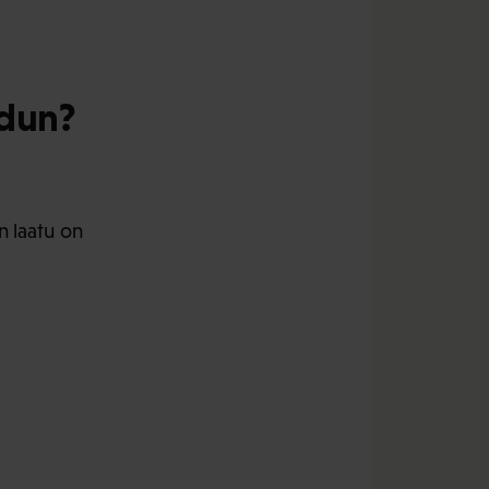
adun?
 laatu on