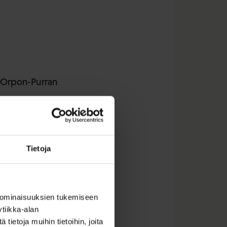
 Orpon-Purran
lujen
Tietoja
 ominaisuuksien tukemiseen
tiikka-alan
ietoja muihin tietoihin, joita