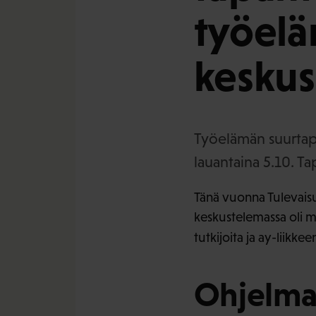
työelä
keskus
Työelämän suurtapa
lauantaina 5.10. T
Tänä vuonna Tulevaisu
keskustelemassa oli m
tutkijoita ja ay-liikke
Ohjelma 