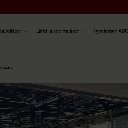
o
Tavoitteet
Liitot ja sopimukset
Työelämän ABC
tänään -…