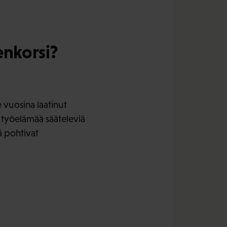
enkorsi?
 vuosina laatinut
työelämää sääteleviä
ä pohtivat