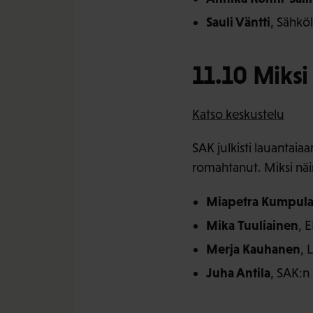
Sauli Väntti
, Sähkö
11.10 Miks
Katso keskustelu
SAK julkisti lauantai
romahtanut. Miksi näi
Miapetra Kumpula
Mika Tuuliainen
, 
Merja Kauhanen
, 
Juha Antila
, SAK:n