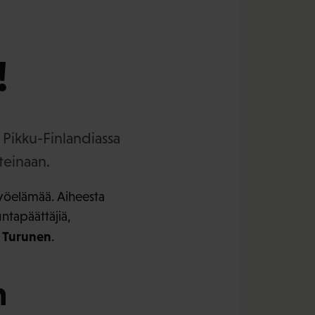
!
 Pikku-Finlandiassa
teinaan.
työelämää. Aiheesta
ntapäättäjiä,
 Turunen
.
n