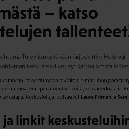
mästä – katso
telujen tallenteet
htuma Tulevaisuus tänään järjestettiin Helsingin
apahtuman keskustelut voi nyt katsoa omina tallen
us tänään -tapahtumassa tavoiteltiin maailman parasta 
uun muassa europarlamentaarikoita, kansanedustajia, ku
Laura Friman
Sami
en edustajia. Keskusteluja luotsasivat
ja
ja linkit keskusteluihi