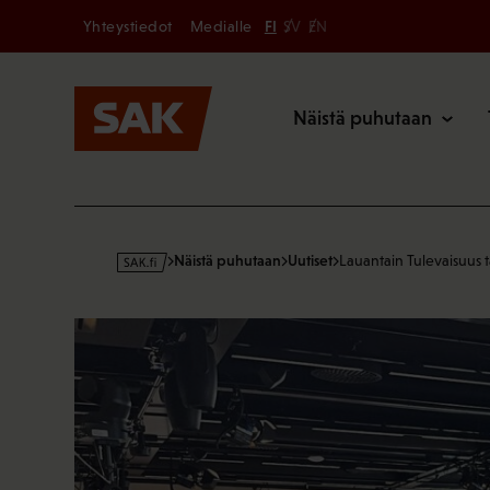
Secondary
Hyppää
Yhteystiedot
Medialle
FI
SV
EN
sisältöön
Päävalikk
Näistä puhutaan
s
Näistä puhutaan
Uutiset
Lauantain Tulevaisuus 
a
k
·
f
i