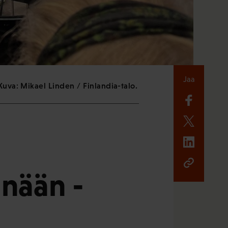
Jaa
uva: Mikael Linden / Finlandia-talo.
änään -