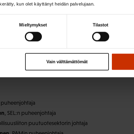
n kerätty, kun olet käyttänyt heidän palvelujaan.
en tuhansien työehdot katkoll
Mieltymykset
Tilastot
Jarkko Eloranta
taustoittaa keskustelun aluksi, miltä syk
Vain välttämättömät
ttävät keskusjärjestön vinkkelistä. Sen jälkeen viisi ammat
nnelmissa liitot ovat aloittamassa neuvottelut työnantajien
n puheenjohtaja
en
, SEL:n puheenjohtaja
ollisuusliiton puutuotesektorin johtaja
inen
, PAMin puheenjohtaja