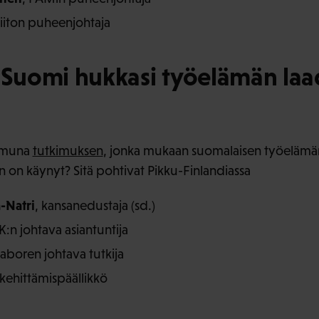
liiton puheenjohtaja
i Suomi hukkasi työelämän la
aamuna
tutkimuksen
, jonka mukaan suomalaisen työelämän
n on käynyt? Sitä pohtivat Pikku-Finlandiassa
-Natri
, kansanedustaja (sd.)
EK:n johtava asiantuntija
Laboren johtava tutkija
 kehittämispäällikkö