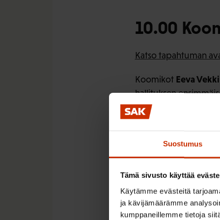
10.00 Koo
Katso tapahtuman av
Eeva Vekki
Koomikot
hallituksen ensimmäi
10.15 Syks
Suostumus
lähtökohda
Tämä sivusto käyttää eväste
Katso Jarkko Eloranna
Käytämme evästeitä tarjoama
Jarkko Eloranta, S
ja kävijämäärämme analysoim
kumppaneillemme tietoja siitä