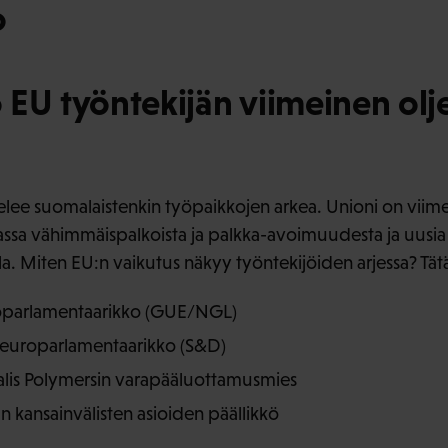
o
EU työntekijän viimeinen olj
lee suomalaistenkin työpaikkojen arkea. Unioni on viime
sa vähimmäispalkoista ja palkka-avoimuudesta ja uusia 
lla. Miten EU:n vaikutus näkyy työntekijöiden arjessa? Tät
oparlamentaarikko (GUE/NGL)
 europarlamentaarikko (S&D)
alis Polymersin varapääluottamusmies
:n kansainvälisten asioiden päällikkö