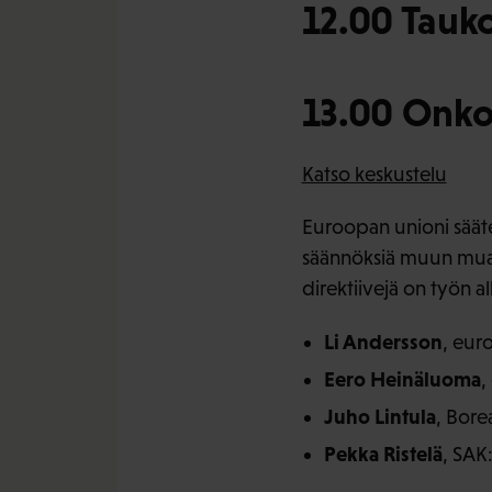
12.00 Tauk
13.00 Onko 
Katso keskustelu
Euroopan unioni sääte
säännöksiä muun muas
direktiivejä on työn a
Li Andersson
, eur
Eero Heinäluoma
,
Juho Lintula
, Bore
Pekka Ristelä
, SAK