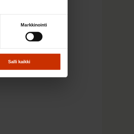
a – mitä on
Markkinointi
syn ja kevään
Salli kaikki
tiliittojen johtajaa
 kanssa.