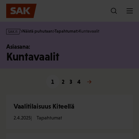
Hyppää
sisältöön
s
Näistä puhutaan
Tapahtumat
Kuntavaalit
a
k
Asiasana:
·
Kuntavaalit
f
i
1
2
3
Seuraava »
4
Vaalitilaisuus Kiteellä
2.4.2025
Tapahtumat