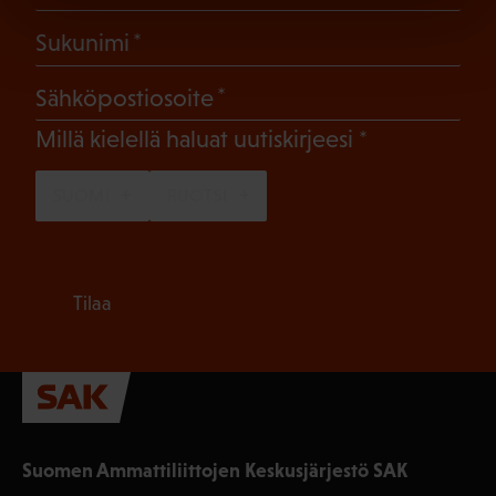
(Pakollinen)
Sukunimi
(Pakollinen)
Sähköpostiosoite
(Pakollinen)
Millä kielellä haluat uutiskirjeesi
SUOMI
RUOTSI
Tilaa
Suomen Ammattiliittojen Keskusjärjestö SAK