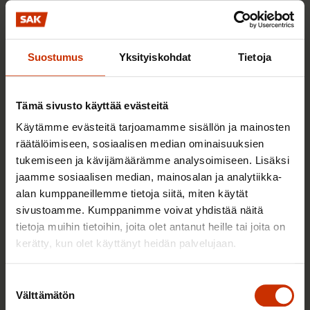
27.3.2025
Tapahtumat
Suostumus
Yksityiskohdat
Tietoja
Vaalitilaisuus Porissa
25.3.2025
Tapahtumat
Tämä sivusto käyttää evästeitä
Käytämme evästeitä tarjoamamme sisällön ja mainosten
räätälöimiseen, sosiaalisen median ominaisuuksien
Vaalitentit Forssassa
tukemiseen ja kävijämäärämme analysoimiseen. Lisäksi
jaamme sosiaalisen median, mainosalan ja analytiikka-
25.3.2025
Tapahtumat
alan kumppaneillemme tietoja siitä, miten käytät
sivustoamme. Kumppanimme voivat yhdistää näitä
tietoja muihin tietoihin, joita olet antanut heille tai joita on
Vaalitilaisuus Huittisissa
kerätty, kun olet käyttänyt heidän palvelujaan.
25.3.2025
Tapahtumat
Suostumuksen
Välttämätön
valinta