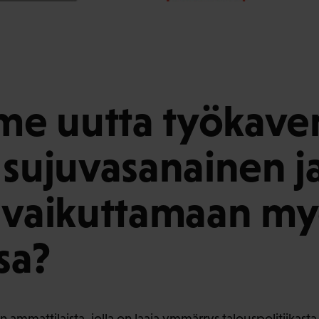
e uutta työkaver
 sujuvasanainen j
 vaikuttamaan m
sa?
mmattilaista, jolla on laaja ymmärrys talouspolitiikasta