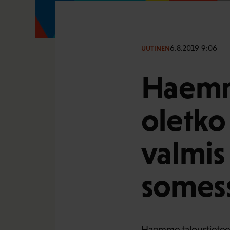
6.8.2019 9:06
UUTINEN
Haemm
oletko
valmis
somes
Haemme taloustieteen a