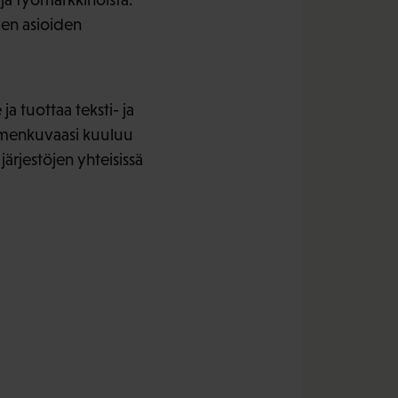
ien asioiden
a tuottaa teksti- ja
oimenkuvaasi kuuluu
ärjestöjen yhteisissä