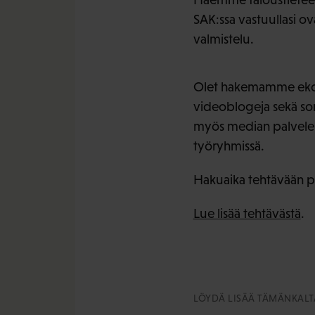
SAK:ssa vastuullasi ov
valmistelu.
Olet hakemamme ekonomi
videoblogeja sekä so
myös median palvelemi
työryhmissä.
Hakuaika tehtävään p
Lue lisää tehtävästä
.
LÖYDÄ LISÄÄ TÄMÄNKALTA