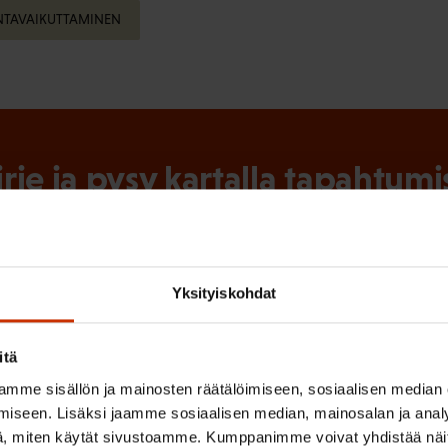
NTAVAIKUTTAMINEN
irje ja pysy kartalla tapahtumi
tutkittua tietoa, asiantuntijoiden näkemyksiä ja analyysejä.
Yksityiskohdat
(
Sukunimi
itä
P
mme sisällön ja mainosten räätälöimiseen, sosiaalisen median
a
iseen. Lisäksi jaamme sosiaalisen median, mainosalan ja analy
, miten käytät sivustoamme. Kumppanimme voivat yhdistää näitä t