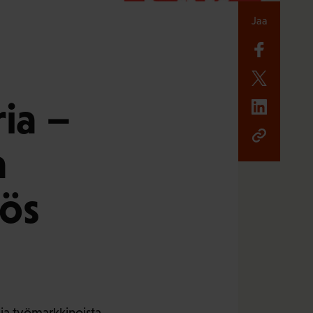
Jaa
ia –
a
yös
 ja työmarkkinoista.