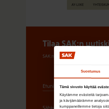
AY-LIIKE
YHTEISKU
Tilaa SAK:n uutisk
SAK:n uutiskirje tarjoaa viikottain 
Suostumus
(
Etunimi
Tämä sivusto käyttää eväste
P
Käytämme evästeitä tarjoama
a
ja kävijämäärämme analysoim
(
kumppaneillemme tietoja siitä
Sähköpostiosoite