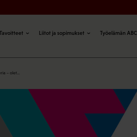
o
Tavoitteet
Liitot ja sopimukset
Työelämän ABC
ia – olet…