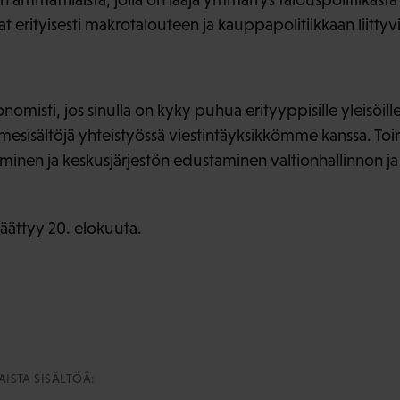
at erityisesti makrotalouteen ja kauppapolitiikkaan liittyv
sti, jos sinulla on kyky puhua erityyppisille yleisöille j
mesisältöjä yhteistyössä viestintäyksikkömme kanssa. T
nen ja keskusjärjestön edustaminen valtionhallinnon ja j
äättyy 20. elokuuta.
ISTA SISÄLTÖÄ: