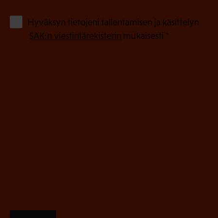
k
o
(
Hyväksyn tietojeni tallentamisen ja käsittelyn
P
l
SAK:n viestintärekisterin
mukaisesti *
a
l
k
i
o
n
l
e
l
i
n
n
)
e
n
)