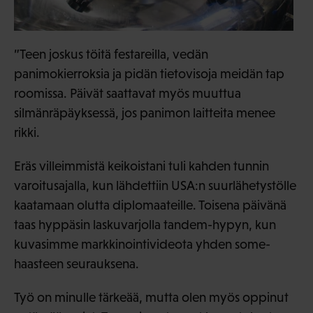
”Teen joskus töitä festareilla, vedän
panimokierroksia ja pidän tietovisoja meidän tap
roomissa. Päivät saattavat myös muuttua
silmänräpäyksessä, jos panimon laitteita menee
rikki.
Eräs villeimmistä keikoistani tuli kahden tunnin
varoitusajalla, kun lähdettiin USA:n suurlähetystölle
kaatamaan olutta diplomaateille. Toisena päivänä
taas hyppäsin laskuvarjolla tandem-hypyn, kun
kuvasimme markkinointivideota yhden some-
haasteen seurauksena.
Työ on minulle tärkeää, mutta olen myös oppinut