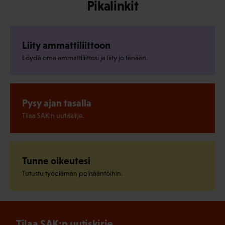
Pikalinkit
Liity ammattiliittoon
Löydä oma ammattiliittosi ja liity jo tänään.
Pysy ajan tasalla
Tilaa SAK:n uutiskirje.
Tunne oikeutesi
Tutustu työelämän pelisääntöihin.
Tilaa SAK:n uutiskirje