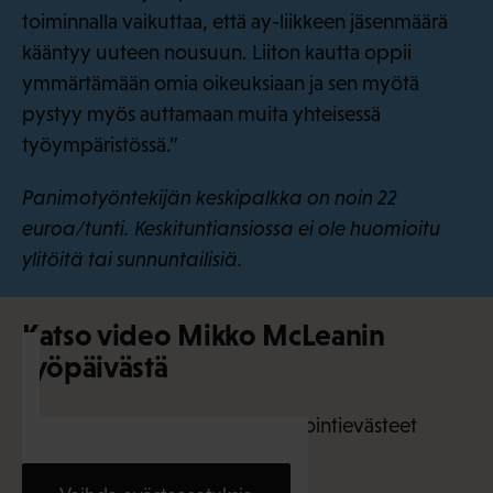
toiminnalla vaikuttaa, että ay-liikkeen jäsenmäärä
kääntyy uuteen nousuun. Liiton kautta oppii
ymmärtämään omia oikeuksiaan ja sen myötä
pystyy myös auttamaan muita yhteisessä
työympäristössä.”
Panimotyöntekijän keskipalkka on noin 22
euroa/tunti. Keskituntiansiossa ei ole huomioitu
ylitöitä tai sunnuntailisiä.
Katso video Mikko McLeanin
työpäivästä
Tämä sisältö vaatii markkinointievästeet