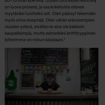
60–70 litran koe-eriä. Uusien tuotteiden kehittely
on luova prosessi, ja osa kokeiluista etenee
myytäviksi tuotteiksi asti. Olen päässyt tekemään
myös omia reseptejä. Olen vähän erikoisempien
oluiden ystävä, eivätkä ne aina ole kaikkein
kaupallisimpia, mutta esimerkiksi brittityyppinen
bitterimme on minun käsialaani.”