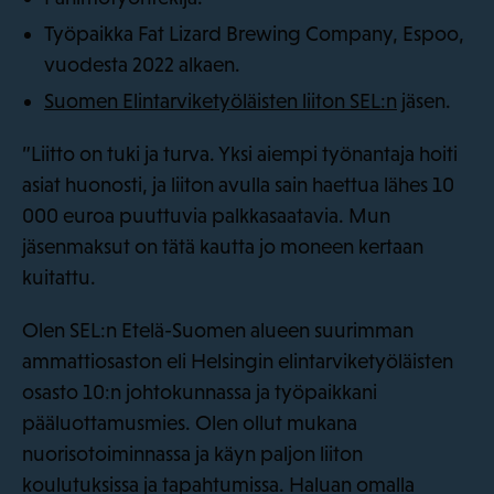
Työpaikka Fat Lizard Brewing Company, Espoo,
vuodesta 2022 alkaen.
Suomen Elintarviketyöläisten liiton SEL:n
jäsen.
”Liitto on tuki ja turva. Yksi aiempi työnantaja hoiti
asiat huonosti, ja liiton avulla sain haettua lähes 10
000 euroa puuttuvia palkkasaatavia. Mun
jäsenmaksut on tätä kautta jo moneen kertaan
kuitattu.
Olen SEL:n Etelä-Suomen alueen suurimman
ammattiosaston eli Helsingin elintarviketyöläisten
osasto 10:n johtokunnassa ja työpaikkani
pääluottamusmies. Olen ollut mukana
nuorisotoiminnassa ja käyn paljon liiton
koulutuksissa ja tapahtumissa. Haluan omalla