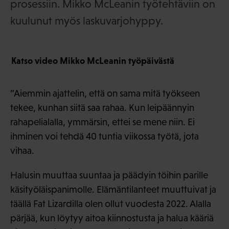
prosessiin. Mikko McLeanin työtehtäviin on
kuulunut myös laskuvarjohyppy.
Katso video Mikko McLeanin työpäivästä
”Aiemmin ajattelin, että on sama mitä työkseen
tekee, kunhan siitä saa rahaa. Kun leipäännyin
rahapelialalla, ymmärsin, ettei se mene niin. Ei
ihminen voi tehdä 40 tuntia viikossa työtä, jota
vihaa.
Halusin muuttaa suuntaa ja päädyin töihin parille
käsityöläispanimolle. Elämäntilanteet muuttuivat ja
täällä Fat Lizardilla olen ollut vuodesta 2022. Alalla
pärjää, kun löytyy aitoa kiinnostusta ja halua kääriä