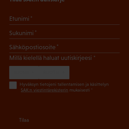
(Pakollinen)
Etunimi
(Pakollinen)
Sukunimi
(Pakollinen)
Sähköpostiosoite
(Pakollinen)
Millä kielellä haluat uutiskirjeesi
SUOMI
RUOTSI
(Pa
Hyväksyn tietojeni tallentamisen ja käsittelyn
SAK:n viestintärekisterin
mukaisesti *
Tilaa