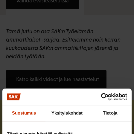
Vaihda evästeasetuksia
Tämä juttu on osa SAK:n Työelämän
ammattilaiset -sarjaa. Esittelemme noin kerran
kuukaudessa SAK:n ammattiliittojen jäseniä ja
heidän työtään.
Katso kaikki videot ja lue haastattelut
Suostumus
Yksityiskohdat
Tietoja
Tämä sivusto käyttää evästeitä