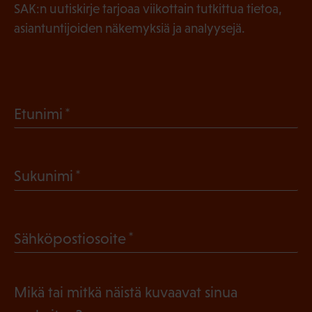
SAK:n uutiskirje tarjoaa viikottain tutkittua tietoa,
asiantuntijoiden näkemyksiä ja analyysejä.
(
Etunimi
P
a
(
Sukunimi
k
P
o
a
l
(
Sähköpostiosoite
k
l
P
o
i
a
l
Mikä tai mitkä näistä kuvaavat sinua
n
k
l