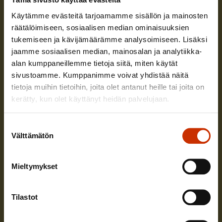
Käytämme evästeitä tarjoamamme sisällön ja mainosten
räätälöimiseen, sosiaalisen median ominaisuuksien
tukemiseen ja kävijämäärämme analysoimiseen. Lisäksi
jaamme sosiaalisen median, mainosalan ja analytiikka-
Tunnetko oikeutesi työelämässä?
alan kumppaneillemme tietoja siitä, miten käytät
Kun osaat työelämän pelisäännöt, voit välttää monet ongelmat.
sivustoamme. Kumppanimme voivat yhdistää näitä
Suomessa työelämässä on paljon oikeuksia – tutustu oikeuksiisi
tietoja muihin tietoihin, joita olet antanut heille tai joita on
Työelämän pelisäännöt -palvelussa ja pidä niistä kiinni!
kerätty, kun olet käyttänyt heidän palvelujaan.
Suostumuksen
Välttämätön
valinta
Mieltymykset
Tilastot