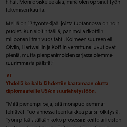
hihat. Moni opiskelee alaa, minä olen oppinut työn
tekemisen kautta.
Meillä on 17 työntekijää, joista tuotannossa on noin
puolet. Kun aloitin täällä, panimolla rikottiin
miljoonan litran vuositahti. Kolmeen suureen eli
Olviin, Hartwalliin ja Koffiin verrattuna luvut ovat
pieniä, mutta pienpanimoiden sarjassa olemme
suurimmasta päästä.”
Yhdellä keikalla lähdettiin kaatamaan olutta
diplomaateille USA:n suurlähetystöön.
”Mitä pienempi paja, sitä monipuolisemmat
tehtävät. Tuotannossa teen kaikkea paitsi tölkitystä.
Työni pitää sisällään koko prosessin: keittolaitteiston