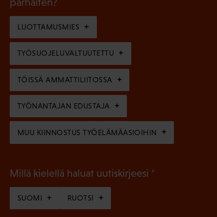
parhaiten?
e
o
i
n
l
LUOTTAMUSMIES
n
)
l
e
TYÖSUOJELUVALTUUTETTU
i
n
n
)
TÖISSÄ AMMATTILIITOSSA
e
n
TYÖNANTAJAN EDUSTAJA
)
MUU KIINNOSTUS TYÖELÄMÄASIOIHIN
(
Millä kielellä haluat uutiskirjeesi
P
SUOMI
RUOTSI
a