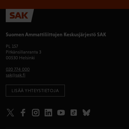
Suomen Ammattiliittojen Keskusjärjestö SAK
PL 157
Pitkänsillanranta 3
00530 Helsinki
020 774 000
sak@sak.fi
LISÄÄ YHTEYSTIETOJA