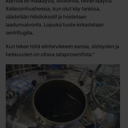
käyttöä eli mäskäystä, siivilöintiä, hiivan lisäystä.
Kellarointivaiheessa, kun olut käy tankissa,
säädetään hiilidioksidit ja hoidetaan
laadunvalvonta. Lopuksi tuote kirkastetaan
sentrifugilla.
Kun tekee töitä elintarvikkeen kanssa, siisteyden ja
tarkkuuden on oltava sataprosenttista.”