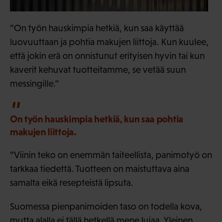
”On työn hauskimpia hetkiä, kun saa käyttää
luovuuttaan ja pohtia makujen liittoja. Kun kuulee,
että jokin erä on onnistunut erityisen hyvin tai kun
kaverit kehuvat tuotteitamme, se vetää suun
messingille.”
On työn hauskimpia hetkiä, kun saa pohtia
makujen liittoja.
”Viinin teko on enemmän taiteellista, panimotyö on
tarkkaa tiedettä. Tuotteen on maistuttava aina
samalta eikä resepteistä lipsuta.
Suomessa pienpanimoiden taso on todella kova,
mutta alalla ei tällä hetkellä mene lujaa. Yleinen