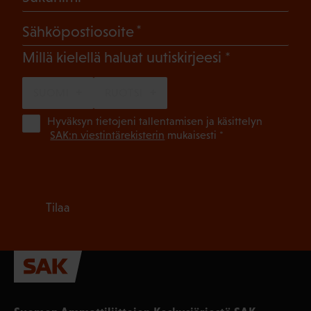
(Pakollinen)
Sähköpostiosoite
(Pakollinen)
Millä kielellä haluat uutiskirjeesi
SUOMI
RUOTSI
(Pa
Hyväksyn tietojeni tallentamisen ja käsittelyn
SAK:n viestintärekisterin
mukaisesti *
Tilaa