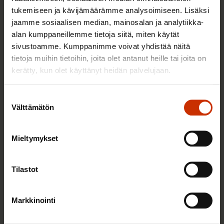
Anna Lindgren aloittaa SAK:ssa
tukemiseen ja kävijämäärämme analysoimiseen. Lisäksi
viestinnän asiantuntijana: ”Sosiaalinen
jaamme sosiaalisen median, mainosalan ja analytiikka-
media on täynnä mahdollisuuksia”
alan kumppaneillemme tietoja siitä, miten käytät
sivustoamme. Kumppanimme voivat yhdistää näitä
tietoja muihin tietoihin, joita olet antanut heille tai joita on
10.10.2022
Uutiset
kerätty, kun olet käyttänyt heidän palvelujaan.
Suostumuksen
Välttämätön
Haemme uutta työkaveria – onko
valinta
sosiaalinen media intohimosi?
Mieltymykset
24.7.2022
Uutiset
Tilastot
Lausunto avoimuusrekisterilakia
koskevasta mietinnöstä
Markkinointi
31.1.2022
Aineistot