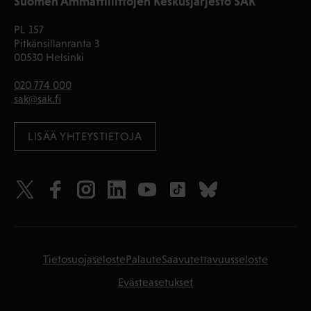
Suomen Ammattiliittojen Keskusjärjestö SAK
PL 157
Pitkänsillanranta 3
00530 Helsinki
020 774 000
sak@sak.fi
LISÄÄ YHTEYSTIETOJA
Tietosuojaseloste
Palaute
Saavutettavuusseloste
Evästeasetukset