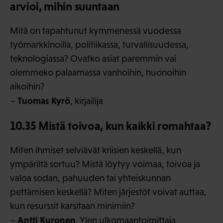
arvioi, mihin suuntaan
Mitä on tapahtunut kymmenessä vuodessa
työmarkkinoilla, politiikassa, turvallisuudessa,
teknologiassa? Ovatko asiat paremmin vai
olemmeko palaamassa vanhoihin, huonoihin
aikoihin?
Tuomas Kyrö
–
, kirjailija
10.35 Mistä toivoa, kun kaikki romahtaa?
Miten ihmiset selviävät kriisien keskellä, kun
ympäriltä sortuu? Mistä löytyy voimaa, toivoa ja
valoa sodan, pahuuden tai yhteiskunnan
pettämisen keskellä? Miten järjestöt voivat auttaa,
kun resurssit karsitaan minimiin?
Antti Kuronen
–
, Ylen ulkomaantoimittaja