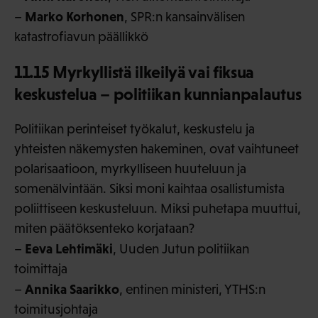
Marko Korhonen
–
, SPR:n kansainvälisen
katastrofiavun päällikkö
11.15 Myrkyllistä ilkeilyä vai fiksua
keskustelua – politiikan kunnianpalautus
Politiikan perinteiset työkalut, keskustelu ja
yhteisten näkemysten hakeminen, ovat vaihtuneet
polarisaatioon, myrkylliseen huuteluun ja
somenälvintään. Siksi moni kaihtaa osallistumista
poliittiseen keskusteluun. Miksi puhetapa muuttui,
miten päätöksenteko korjataan?
Eeva Lehtimäki
–
, Uuden Jutun politiikan
toimittaja
Annika Saarikko
–
, entinen ministeri, YTHS:n
toimitusjohtaja