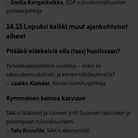
Emilia Kangaskolkka
–
, SDP:n puoluevaltuuston
puheenjohtaja
14.15 Lopuksi kaikki muut ajankohtaiset
aiheet
Pitääkö eläkkeistä olla (taas) huolissaan?
Työeläkejärjestelmä uudistui – onko se
oikeudenmukainen, ja kenen näkökulmasta?
Jaakko Kiander
–
, Kevan toimitusjohtaja
Kymmenen keinoa kasvuun
SAK:n lääkkeet ja tuoreet yrtit Suomen talouteen ja
parempaan tulevaisuuteen.
Tatu Knuutila
–
, SAK:n ekonomisti