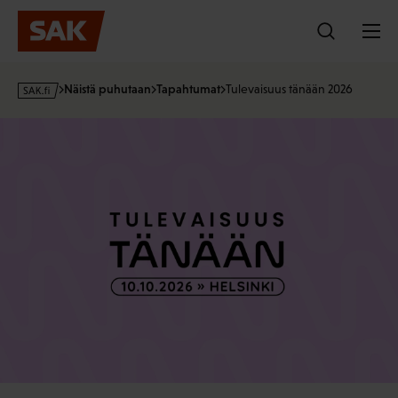
Hyppää
sisältöön
s
Näistä puhutaan
Tapahtumat
Tulevaisuus tänään 2026
a
k
·
f
i