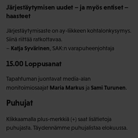
Järjestäytymisen uudet – ja myös entiset –
haasteet
Järjestäytymisaste on ay-liikkeen kohtalonkysymys.
Siinä riittää ratkottavaa.
Katja Syvärinen
–
, SAK:n varapuheenjohtaja
15.00 Loppusanat
Tapahtuman juontavat media-alan
Maria Markus
Sami Turunen
monitoimiosaajat
ja
.
Puhujat
Klikkaamalla plus-merkkiä (+) saat lisätietoja
puhujasta. Täydennämme puhujalistaa elokuussa.