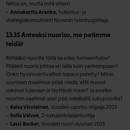
tietoa on, mutta mitä sitten?
Annakerttu Aranko
–
, tutkimus- ja
strategiakonsultointi Norenin toimitusjohtaja
13.35 Anteeksi nuoriso, me petimme
teidät
Riittääkö nuorille töitä tai edes toimeentuloa?
Pitääkö nuoria johtaa eri lailla kuin vanhempiaan?
Onko hyvinvointivaltion lupaus petetty? Mihin
suuntaan maailmaa pitää viedä, että nuoret
uskovat tulevaan ja täyttävät maan? Ja ovatko
nuorten vaatimat asiat pois edellisiltä sukupolvilta?
Kaisa Virolainen
–
, Vuoden opinto-ohjaaja 2025
Sofia Valvee
–
, Z-sukupolviasiantuntija
Lassi Becker
–
, Vuoden nuori duunari 2025