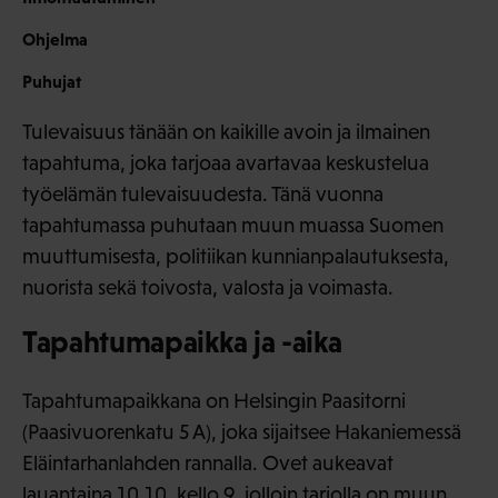
Ohjelma
Puhujat
Tulevaisuus tänään on kaikille avoin ja ilmainen
tapahtuma, joka tarjoaa avartavaa keskustelua
työelämän tulevaisuudesta. Tänä vuonna
tapahtumassa puhutaan muun muassa Suomen
muuttumisesta, politiikan kunnianpalautuksesta,
nuorista sekä toivosta, valosta ja voimasta.
Tapahtumapaikka ja -aika
Tapahtumapaikkana on Helsingin Paasitorni
(Paasivuorenkatu 5 A), joka sijaitsee Hakaniemessä
Eläintarhanlahden rannalla. Ovet aukeavat
lauantaina 10.10. kello 9, jolloin tarjolla on muun