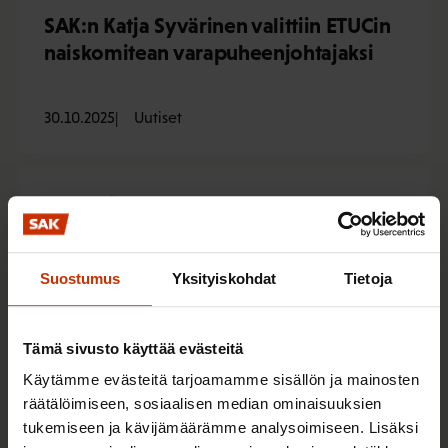
SAK:n Katja Syvärinen valittiin ETUCin
naiskomitean varapuheenjohtajaksi
30.10.2025
Uutiset
Vero-oikeuden näkökulmat puoltavat
työmarkkinajärjestöjen jäsenmaksujen
verovähennysoikeuden säilyttämistä
Suostumus
Yksityiskohdat
Tietoja
Tämä sivusto käyttää evästeitä
4.8.2025
Uutiset
Käytämme evästeitä tarjoamamme sisällön ja mainosten
räätälöimiseen, sosiaalisen median ominaisuuksien
tukemiseen ja kävijämäärämme analysoimiseen. Lisäksi
SAK:n vuosi 2024 on koottu