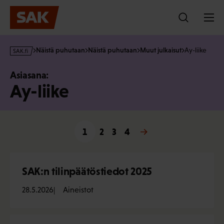
Hyppää
sisältöön
s
Näistä puhutaan
Näistä puhutaan
Muut julkaisut
Ay-liike
a
k
Asiasana:
·
Ay-liike
f
i
1
2
3
Seuraava »
4
SAK:n tilinpäätöstiedot 2025
28.5.2026
Aineistot