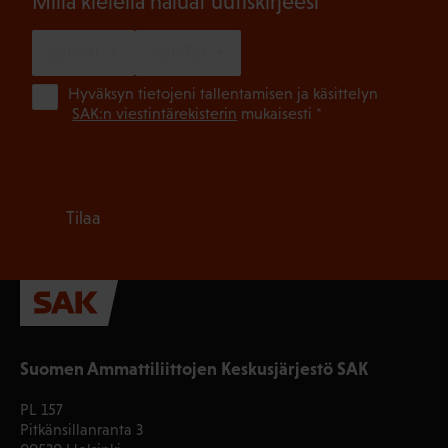
(Pakollinen)
Millä kielellä haluat uutiskirjeesi
SUOMI
RUOTSI
(Pa
Hyväksyn tietojeni tallentamisen ja käsittelyn
SAK:n viestintärekisterin
mukaisesti *
Tilaa
Suomen Ammattiliittojen Keskusjärjestö SAK
PL 157
Pitkänsillanranta 3