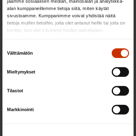
jaamme sosiaalisen median, mainosalan ja analytiikka-
vuosikertomukseksi
alan kumppaneillemme tietoja siitä, miten käytät
sivustoamme. Kumppanimme voivat yhdistää näitä
22.5.2025
Uutiset
tietoja muihin tietoihin, joita olet antanut heille tai joita on
kerätty, kun olet käyttänyt heidän palvelujaan.
Kysely ay-jäsenmaksun
Suostumuksen
vähennysoikeuden poistamisen
Välttämätön
valinta
kannatuksesta
21.5.2025
Aineistot
Mieltymykset
Tilastot
Miljardöörien vallankaappaus uhkaa
demokratiaa
Markkinointi
8.5.2025
Blogikirjoitukset