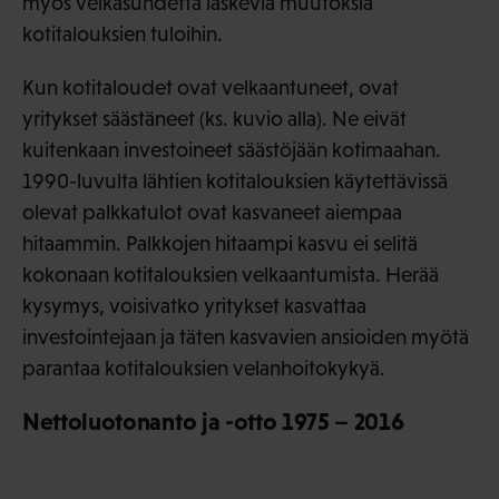
myös velkasuhdetta laskevia muutoksia
kotitalouksien tuloihin.
Kun kotitaloudet ovat velkaantuneet, ovat
yritykset säästäneet (ks. kuvio alla). Ne eivät
kuitenkaan investoineet säästöjään kotimaahan.
1990-luvulta lähtien kotitalouksien käytettävissä
olevat palkkatulot ovat kasvaneet aiempaa
hitaammin. Palkkojen hitaampi kasvu ei selitä
kokonaan kotitalouksien velkaantumista. Herää
kysymys, voisivatko yritykset kasvattaa
investointejaan ja täten kasvavien ansioiden myötä
parantaa kotitalouksien velanhoitokykyä.
Nettoluotonanto ja -otto 1975 – 2016