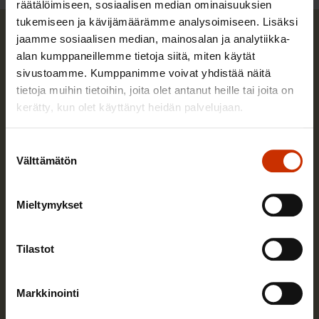
räätälöimiseen, sosiaalisen median ominaisuuksien
tukemiseen ja kävijämäärämme analysoimiseen. Lisäksi
jaamme sosiaalisen median, mainosalan ja analytiikka-
alan kumppaneillemme tietoja siitä, miten käytät
sivustoamme. Kumppanimme voivat yhdistää näitä
tietoja muihin tietoihin, joita olet antanut heille tai joita on
kerätty, kun olet käyttänyt heidän palvelujaan.
Suostumuksen
Välttämätön
valinta
Mieltymykset
Tilastot
Saska Heino
Markkinointi
Saska Heino toimi korkeakouluharjoittelijana
SAK:ssa.