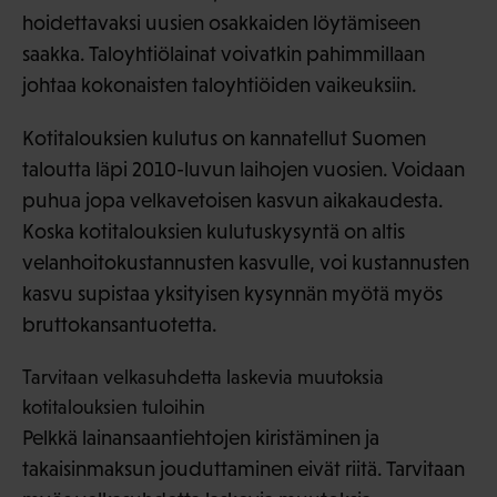
hoidettavaksi uusien osakkaiden löytämiseen
saakka. Taloyhtiölainat voivatkin pahimmillaan
johtaa kokonaisten taloyhtiöiden vaikeuksiin.
Kotitalouksien kulutus on kannatellut Suomen
taloutta läpi 2010-luvun laihojen vuosien. Voidaan
puhua jopa velkavetoisen kasvun aikakaudesta.
Koska kotitalouksien kulutuskysyntä on altis
velanhoitokustannusten kasvulle, voi kustannusten
kasvu supistaa yksityisen kysynnän myötä myös
bruttokansantuotetta.
Tarvitaan velkasuhdetta laskevia muutoksia
kotitalouksien tuloihin
Pelkkä lainansaantiehtojen kiristäminen ja
takaisinmaksun jouduttaminen eivät riitä. Tarvitaan