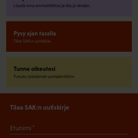
Löydä oma ammattiliittosi ja liity jo tänään.
Pysy ajan tasalla
Tilaa SAK:n uutiskirje.
Tunne oikeutesi
Tutustu työelämän pelisääntöihin.
Tilaa SAK:n uutiskirje
(Pakollinen)
Etunimi