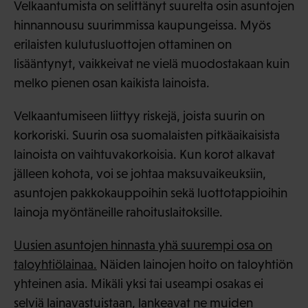
Velkaantumista on selittänyt suurelta osin asuntojen
hinnannousu suurimmissa kaupungeissa. Myös
erilaisten kulutusluottojen ottaminen on
lisääntynyt, vaikkeivat ne vielä muodostakaan kuin
melko pienen osan kaikista lainoista.
Velkaantumiseen liittyy riskejä, joista suurin on
korkoriski. Suurin osa suomalaisten pitkäaikaisista
lainoista on vaihtuvakorkoisia. Kun korot alkavat
jälleen kohota, voi se johtaa maksuvaikeuksiin,
asuntojen pakkokauppoihin sekä luottotappioihin
lainoja myöntäneille rahoituslaitoksille.
Uusien asuntojen hinnasta yhä suurempi osa on
taloyhtiölainaa.
Näiden lainojen hoito on taloyhtiön
yhteinen asia. Mikäli yksi tai useampi osakas ei
selviä lainavastuistaan, lankeavat ne muiden