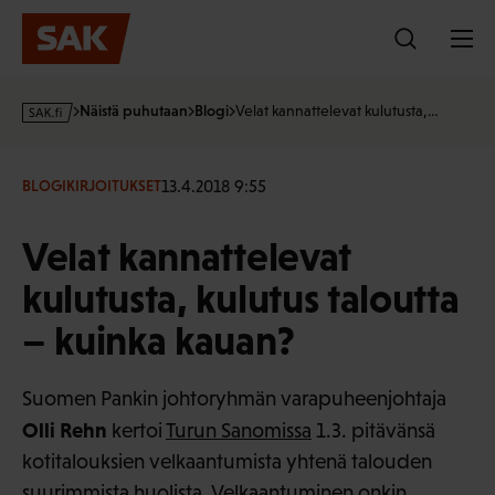
Hyppää
sisältöön
s
Näistä puhutaan
Blogi
Velat kannattelevat kulutusta,…
a
k
·
13.4.2018 9:55
BLOGIKIRJOITUKSET
f
i
Velat kannattelevat
kulutusta, kulutus taloutta
– kuinka kauan?
Suomen Pankin johtoryhmän varapuheenjohtaja
Olli Rehn
kertoi
Turun Sanomissa
1.3. pitävänsä
kotitalouksien velkaantumista yhtenä talouden
suurimmista huolista. Velkaantuminen onkin