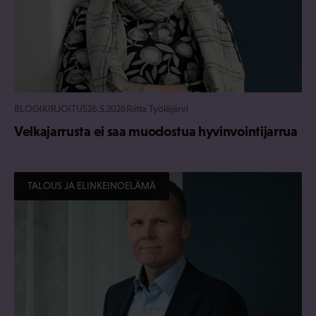
BLOGIKIRJOITUS
26.5.2026
Riitta Työläjärvi
Velkajarrusta ei saa muodostua hyvinvointijarrua
TALOUS JA ELINKEINOELÄMÄ