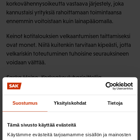
korkovähennysoikeutta vastaava järjestely, joka
kannustaisi yrityksiä rahoittamaan toimintaansa
ennemmin voitoistaan kuin lainapääomalla.
Keinot kotitalouksien velkaantumisen taittamiseksi
ovat monet. Niitä kuitenkin tarvitaan kipeästi, jotta
velkariskin toteutuminen tuhoisine seurauksineen
voidaan välttää.
Saska Heino, Korkeakouluharjoittelija
LÖYDÄ LISÄÄ TÄMÄNKALTAISTA SISÄLTÖÄ:
Suostumus
Yksityiskohdat
Tietoja
TALOUS
Tämä sivusto käyttää evästeitä
Käytämme evästeitä tarjoamamme sisällön ja mainosten