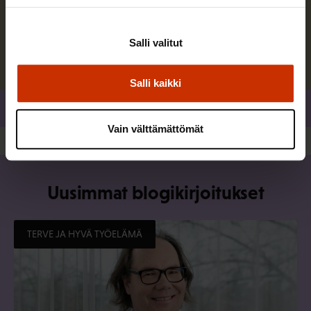
Lue lisää kirjoittajasta
Salli valitut
Salli kaikki
Jaa
Vain välttämättömät
Uusimmat blogikirjoitukset
TERVE JA HYVÄ TYÖELÄMÄ