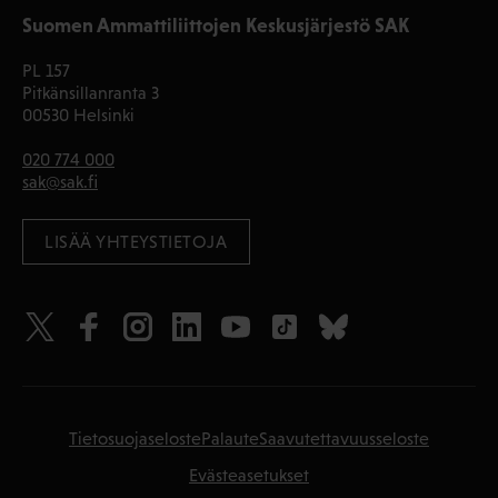
Suomen Ammattiliittojen Keskusjärjestö SAK
PL 157
Pitkänsillanranta 3
00530 Helsinki
020 774 000
sak@sak.fi
LISÄÄ YHTEYSTIETOJA
Tietosuojaseloste
Palaute
Saavutettavuusseloste
Evästeasetukset