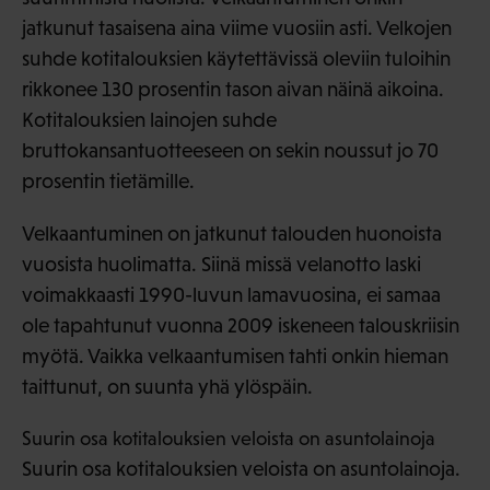
jatkunut tasaisena aina viime vuosiin asti. Velkojen
suhde kotitalouksien käytettävissä oleviin tuloihin
rikkonee 130 prosentin tason aivan näinä aikoina.
Kotitalouksien lainojen suhde
bruttokansantuotteeseen on sekin noussut jo 70
prosentin tietämille.
Velkaantuminen on jatkunut talouden huonoista
vuosista huolimatta. Siinä missä velanotto laski
voimakkaasti 1990-luvun lamavuosina, ei samaa
ole tapahtunut vuonna 2009 iskeneen talouskriisin
myötä. Vaikka velkaantumisen tahti onkin hieman
taittunut, on suunta yhä ylöspäin.
Suurin osa kotitalouksien veloista on asuntolainoja
Suurin osa kotitalouksien veloista on asuntolainoja.