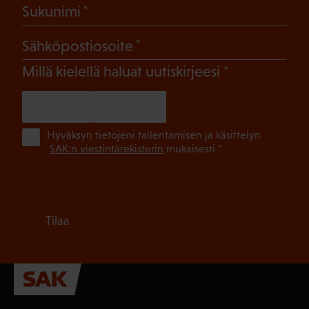
(Pakollinen)
Sukunimi
(Pakollinen)
Sähköpostiosoite
(Pakollinen)
Millä kielellä haluat uutiskirjeesi
SUOMI
RUOTSI
(Pa
Hyväksyn tietojeni tallentamisen ja käsittelyn
SAK:n viestintärekisterin
mukaisesti *
Tilaa