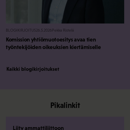
BLOGIKIRJOITUS
26.5.2026
Pekka Ristelä
Komission yhtiömuotoesitys avaa tien
työntekijöiden oikeuksien kiertämiselle
Kaikki blogikirjoitukset
Pikalinkit
Liity ammattiliittoon