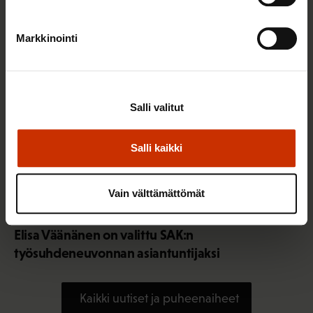
Markkinointi
Salli valitut
Salli kaikki
Vain välttämättömät
3.8.2026 10:05
Elisa Väänänen on valittu SAK:n
työsuhdeneuvonnan asiantuntijaksi
Kaikki uutiset ja puheenaiheet