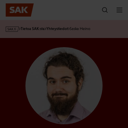
Hyppää
sisältöön
s
Tietoa SAK:sta
Yhteystiedot
Saska Heino
a
k
·
f
i