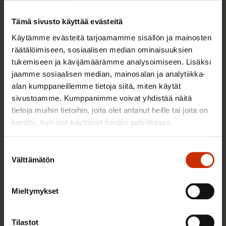
aikana
Tämä sivusto käyttää evästeitä
Käytämme evästeitä tarjoamamme sisällön ja mainosten
räätälöimiseen, sosiaalisen median ominaisuuksien
TALOUS JA ELINKEINOELÄMÄ
tukemiseen ja kävijämäärämme analysoimiseen. Lisäksi
jaamme sosiaalisen median, mainosalan ja analytiikka-
alan kumppaneillemme tietoja siitä, miten käytät
sivustoamme. Kumppanimme voivat yhdistää näitä
tietoja muihin tietoihin, joita olet antanut heille tai joita on
kerätty, kun olet käyttänyt heidän palvelujaan.
Suostumuksen
Välttämätön
valinta
4.8.2026 16:55
Mieltymykset
SAK: Budjettiehdotus unohtaa työttömät
Tilastot