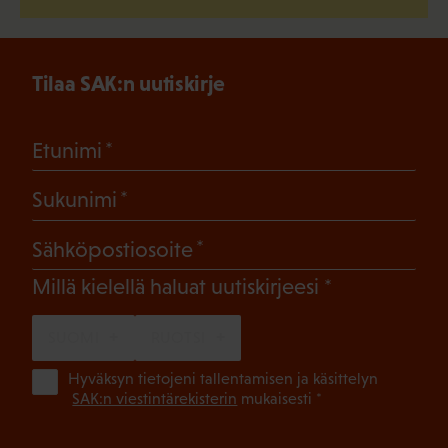
Tilaa SAK:n uutiskirje
(Pakollinen)
Etunimi
(Pakollinen)
Sukunimi
(Pakollinen)
Sähköpostiosoite
(Pakollinen)
Millä kielellä haluat uutiskirjeesi
SUOMI
RUOTSI
(Pa
Hyväksyn tietojeni tallentamisen ja käsittelyn
SAK:n viestintärekisterin
mukaisesti *