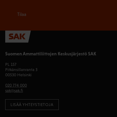
Tilaa
Suomen Ammattiliittojen Keskusjärjestö SAK
PL 157
Pitkänsillanranta 3
00530 Helsinki
020 774 000
sak@sak.fi
LISÄÄ YHTEYSTIETOJA