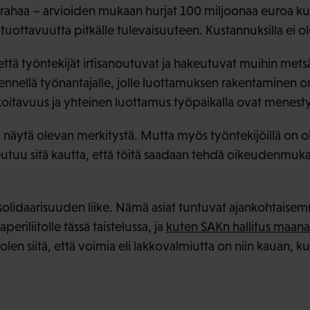
 rahaa – arvioiden mukaan hurjat 100 miljoonaa euroa k
tuottavuutta pitkälle tulevaisuuteen. Kustannuksilla ei ol
ttä työntekijät irtisanoutuvat ja hakeutuvat muihin metsäa
ennellä työnantajalle, jolle luottamuksen rakentaminen on
itavuus ja yhteinen luottamus työpaikalla ovat menesty
a näytä olevan merkitystä. Mutta myös työntekijöillä on 
eutuu sitä kautta, että töitä saadaan tehdä oikeudenmukai
 solidaarisuuden liike. Nämä asiat tuntuvat ajankohtaisem
riliitolle tässä taistelussa, ja
kuten SAKn hallitus maanan
 siitä, että voimia eli lakkovalmiutta on niin kauan, kuin