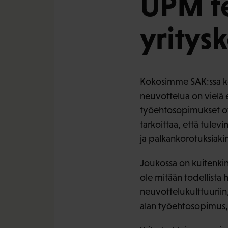
UPM te
yritys
Kokosimme SAK:ssa k
neuvottelua on vielä 
työehtosopimukset ova
tarkoittaa, että tulev
ja palkankorotuksiakin
Joukossa on kuitenkin 
ole mitään todellist
neuvottelukulttuuriin,
alan työehtosopimus, 