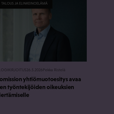
TALOUS JA ELINKEINOELÄMÄ
LOGIKIRJOITUS
26.5.2026
Pekka Ristelä
omission yhtiömuotoesitys avaa
ien työntekijöiden oikeuksien
iertämiselle