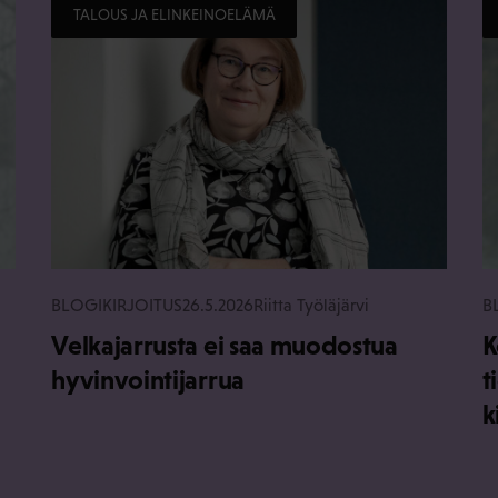
TALOUS JA ELINKEINOELÄMÄ
BLOGIKIRJOITUS
26.5.2026
Riitta Työläjärvi
B
Velkajarrusta ei saa muodostua
K
hyvinvointijarrua
t
k