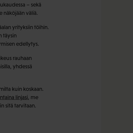
uukaudessa – sekä
e näköjään väliä.
lan yrityksiin töihin.
 täysin
misen edellytys.
oikeus rauhaan
silla, yhdessä
milta kuin koskaan.
taina linjasi
, me
 sitä tarvitaan.