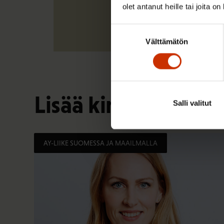
olet antanut heille tai joita o
Suostumuksen
Välttämätön
valinta
Lisää kirjoittajalta
Salli valitut
AY-LIIKE SUOMESSA JA MAAILMALLA