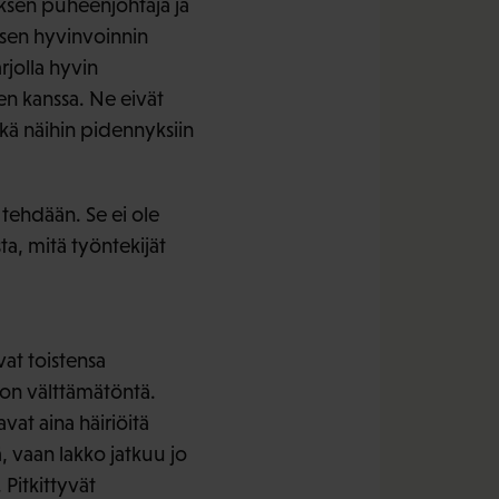
ksen puheenjohtaja ja
ksen hyvinvoinnin
rjolla hyvin
en kanssa. Ne eivät
ikä näihin pidennyksiin
tehdään. Se ei ole
a, mitä työntekijät
at toistensa
 on välttämätöntä.
vat aina häiriöitä
ä, vaan lakko jatkuu jo
Pitkittyvät