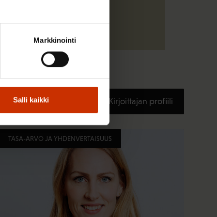
Markkinointi
Salli kaikki
Kirjoittajan profiili
TASA-ARVO JA YHDENVERTAISUUS