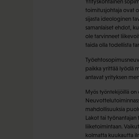
Yrityskohtainen sopim
toimitusjohtaja ovat 
sijasta ideologinen tav
samanlaiset ehdot, ku
ole tarvinneet liikevo
taida olla todellista 
Työehtosopimusneuvott
paikka yrittää lyödä 
antavat yrityksen me
Myös työntekijöillä on 
Neuvottelutoiminnass
mahdollisuuksia puolu
Lakot tai työnantajan 
liiketoimintaan. Vaikut
kolmatta kuukautta il