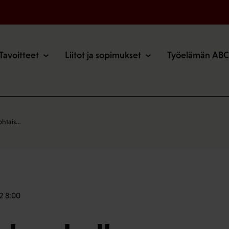
o
Tavoitteet
Liitot ja sopimukset
Työelämän ABC
ohtais…
2 8:00