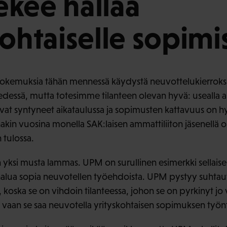
kee hallaa
kohtaiselle sopimi
okemuksia tähän mennessä käydystä neuvottelukierroks
edessä, mutta totesimme tilanteen olevan hyvä: usealla al
t syntyneet aikataulussa ja sopimusten kattavuus on hyv
inakin vuosina monella SAK:laisen ammattiliiton jäsenell
 tulossa.
yksi musta lammas. UPM on surullinen esimerkki sellaisesta
a halua sopia neuvotellen työehdoista. UPM pystyy suht
 koska se on vihdoin tilanteessa, johon se on pyrkinyt jo v
vaan se saa neuvotella yrityskohtaisen sopimuksen työnte