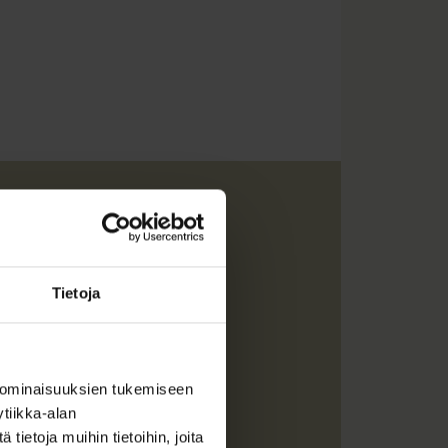
Tietoja
apäällikkönä.
 ominaisuuksien tukemiseen
tiikka-alan
ietoja muihin tietoihin, joita