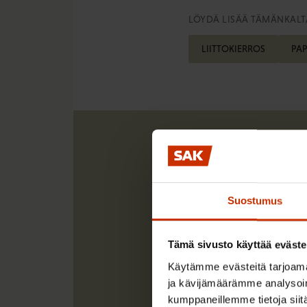
LÖYDÄ LISÄÄ TÄMÄNKALTA
LIITTOKIERROS
PAP
Suostumus
Tämä sivusto käyttää eväste
Käytämme evästeitä tarjoama
ja kävijämäärämme analysoim
kumppaneillemme tietoja siitä