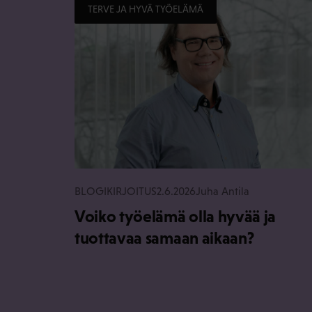
TERVE JA HYVÄ TYÖELÄMÄ
BLOGIKIRJOITUS
2.6.2026
Juha Antila
Voiko työelämä olla hyvää ja
tuottavaa samaan aikaan?