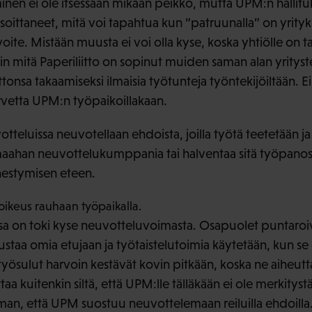
inen ei ole itsessään mikään peikko, mutta UPM:n hallitu
osoittaneet, mitä voi tapahtua kun “patruunalla” on yrity
oite. Mistään muusta ei voi olla kyse, koska yhtiölle on ta
in mitä Paperiliitto on sopinut muiden saman alan yrityst
ittonsa takaamiseksi ilmaisia työtunteja työntekijöiltään. E
tarvetta UPM:n työpaikoillakaan.
eluissa neuvotellaan ehdoista, joilla työtä teetetään ja 
maahan neuvottelukumppania tai halventaa sitä työpanost
nestymisen eteen.
oikeus rauhaan työpaikalla.
a on toki kyse neuvotteluvoimasta. Osapuolet puntaroiv
staa omia etujaan ja työtaistelutoimia käytetään, kun se
työsulut harvoin kestävät kovin pitkään, koska ne aiheutta
taa kuitenkin siltä, että UPM:lle tälläkään ei ole merkityst
man, että UPM suostuu neuvottelemaan reiluilla ehdoilla. 