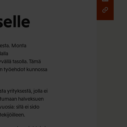
selle
esta. Monta
alla
ällä tasolla. Tämä
ä on työehdot kunnossa
 yrityksestä, jolla ei
autumaan halveksuen
uosia: sitä ei sido
kijöilleen.