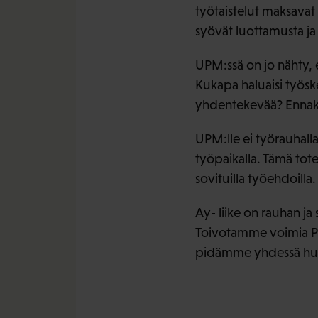
työtaistelut maksavat
syövät luottamusta ja 
UPM:ssä on jo nähty, e
Kukapa haluaisi työsk
yhdentekevää? Ennako
UPM:lle ei työrauhall
työpaikalla. Tämä tot
sovituilla työehdoilla.
Ay- liike on rauhan ja
Toivotamme voimia Pape
pidämme yhdessä huolen