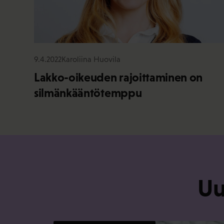
9.4.2022
Karoliina Huovila
Lakko-oikeuden rajoittaminen on
silmänkääntötemppu
Uu