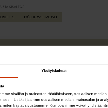
ISTA SISÄLTÖÄ:
ERILIITTO
TYÖEHTOSOPIMUKSET
Karoliina Huovila
Yksityiskohdat
Karoliina Huovila työskenteli SAK:ssa työmarkkin
itä
Lue lisää kirjoittajasta
mme sisällön ja mainosten räätälöimiseen, sosiaalisen median
iseen. Lisäksi jaamme sosiaalisen median, mainosalan ja analy
, miten käytät sivustoamme. Kumppanimme voivat yhdistää näitä t