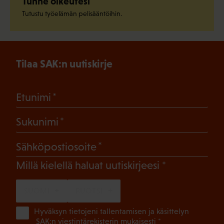
Tunne oikeutesi
Tutustu työelämän pelisääntöihin.
Tilaa SAK:n uutiskirje
(Pakollinen)
Etunimi
(Pakollinen)
Sukunimi
(Pakollinen)
Sähköpostiosoite
(Pakollinen)
Millä kielellä haluat uutiskirjeesi
SUOMI
RUOTSI
(Pa
Hyväksyn tietojeni tallentamisen ja käsittelyn
SAK:n viestintärekisterin
mukaisesti *