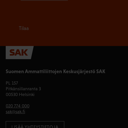
Tilaa
Suomen Ammattiliittojen Keskusjärjestö SAK
PL 157
Pitkänsillanranta 3
00530 Helsinki
020 774 000
sak@sak.fi
LISÄÄ YHTEYSTIETOJA