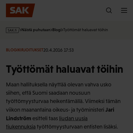
Hyppää
sisältöön
s
Näistä puhutaan
Blogi
Työttömät haluavat töihin
a
k
·
20.4.2016 17:53
BLOGIKIRJOITUKSET
f
i
Työttömät haluavat töihin
Maan hallituksella näyttää olevan vahva usko
siihen, että Suomi saadaan nousuun
työttömyysturvaa heikentämällä. Viimeksi tämän
Jari
viikon maanantaina oikeus- ja työministeri
Lindström
esitteli taas
liudan uusia
tiukennuksia
työttömyysturvaan entisten lisäksi.