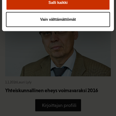
Salli kaikki
TALOUS JA ELINKEINOELÄMÄ
Vain välttämättömät
1.1.2016
Lauri Lyly
Yhteiskunnallinen eheys voimavaraksi 2016
Kirjoittajan profiili