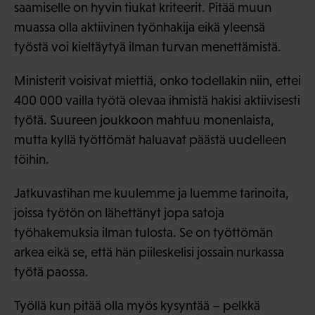
saamiselle on hyvin tiukat kriteerit. Pitää muun
muassa olla aktiivinen työnhakija eikä yleensä
työstä voi kieltäytyä ilman turvan menettämistä.
Ministerit voisivat miettiä, onko todellakin niin, ettei
400 000 vailla työtä olevaa ihmistä hakisi aktiivisesti
työtä. Suureen joukkoon mahtuu monenlaista,
mutta kyllä työttömät haluavat päästä uudelleen
töihin.
Jatkuvastihan me kuulemme ja luemme tarinoita,
joissa työtön on lähettänyt jopa satoja
työhakemuksia ilman tulosta. Se on työttömän
arkea eikä se, että hän piileskelisi jossain nurkassa
työtä paossa.
Työllä kun pitää olla myös kysyntää – pelkkä