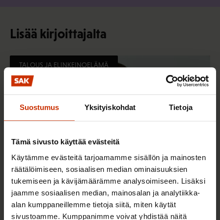
Lisää kirjoittajalta
TALOUS JA ELINKEINOELÄMÄ
Suostumus
Yksityiskohdat
Tietoja
Tämä sivusto käyttää evästeitä
Käytämme evästeitä tarjoamamme sisällön ja mainosten
räätälöimiseen, sosiaalisen median ominaisuuksien
tukemiseen ja kävijämäärämme analysoimiseen. Lisäksi
jaamme sosiaalisen median, mainosalan ja analytiikka-
alan kumppaneillemme tietoja siitä, miten käytät
1.5.2016
Lauri Lyly
sivustoamme. Kumppanimme voivat yhdistää näitä