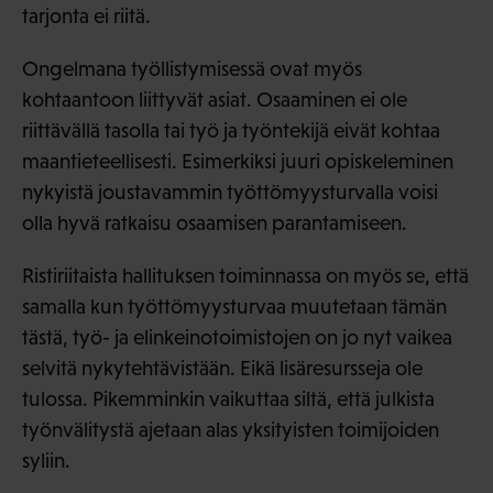
tarjonta ei riitä.
Ongelmana työllistymisessä ovat myös
kohtaantoon liittyvät asiat. Osaaminen ei ole
riittävällä tasolla tai työ ja työntekijä eivät kohtaa
maantieteellisesti. Esimerkiksi juuri opiskeleminen
nykyistä joustavammin työttömyysturvalla voisi
olla hyvä ratkaisu osaamisen parantamiseen.
Ristiriitaista hallituksen toiminnassa on myös se, että
samalla kun työttömyysturvaa muutetaan tämän
tästä, työ- ja elinkeinotoimistojen on jo nyt vaikea
selvitä nykytehtävistään. Eikä lisäresursseja ole
tulossa. Pikemminkin vaikuttaa siltä, että julkista
työnvälitystä ajetaan alas yksityisten toimijoiden
syliin.