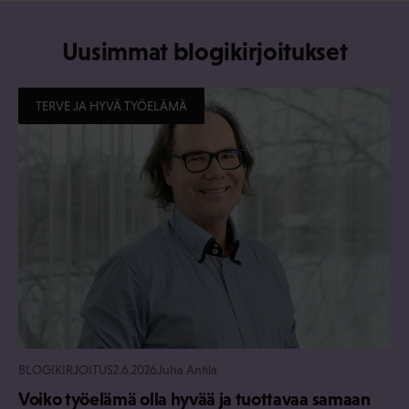
Uusimmat blogikirjoitukset
TERVE JA HYVÄ TYÖELÄMÄ
BLOGIKIRJOITUS
2.6.2026
Juha Antila
Voiko työelämä olla hyvää ja tuottavaa samaan