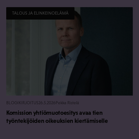
TALOUS JA ELINKEINOELÄMÄ
BLOGIKIRJOITUS
26.5.2026
Pekka Ristelä
Komission yhtiömuotoesitys avaa tien
työntekijöiden oikeuksien kiertämiselle