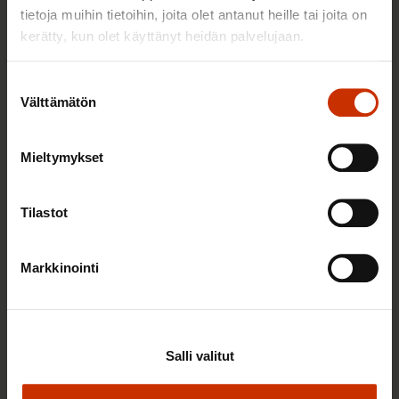
Pohjoismainen malli sopii Suomelle
tietoja muihin tietoihin, joita olet antanut heille tai joita on
kerätty, kun olet käyttänyt heidän palvelujaan.
TASA-ARVO JA YHDENVERTAISUUS
Suostumuksen
Välttämätön
valinta
Mieltymykset
Tilastot
Markkinointi
10.2.2016
Lauri Lyly
Luottamusta on rakennettava yhteistyöllä
Salli valitut