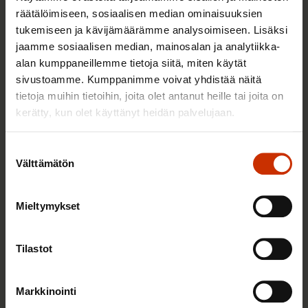
räätälöimiseen, sosiaalisen median ominaisuuksien
tukemiseen ja kävijämäärämme analysoimiseen. Lisäksi
jaamme sosiaalisen median, mainosalan ja analytiikka-
alan kumppaneillemme tietoja siitä, miten käytät
sivustoamme. Kumppanimme voivat yhdistää näitä
tietoja muihin tietoihin, joita olet antanut heille tai joita on
kerätty, kun olet käyttänyt heidän palvelujaan.
Suostumuksen
6.8.2026 9:52
Välttämätön
valinta
SAK tukee ammattiliittojen jäsenten
harrastustoimintaa – hae apurahaa elokuun
Mieltymykset
aikana
Tilastot
TALOUS JA ELINKEINOELÄMÄ
Markkinointi