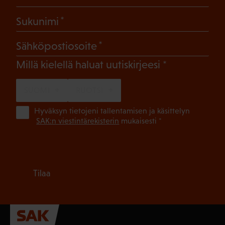
(Pakollinen)
Sukunimi
(Pakollinen)
Sähköpostiosoite
(Pakollinen)
Millä kielellä haluat uutiskirjeesi
SUOMI
RUOTSI
(Pa
Hyväksyn tietojeni tallentamisen ja käsittelyn
SAK:n viestintärekisterin
mukaisesti *
Tilaa