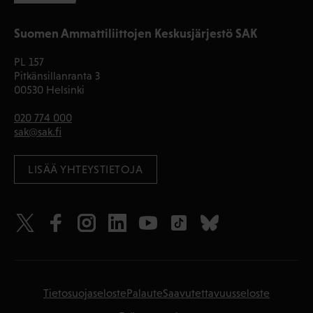
Suomen Ammattiliittojen Keskusjärjestö SAK
PL 157
Pitkänsillanranta 3
00530 Helsinki
020 774 000
sak@sak.fi
LISÄÄ YHTEYSTIETOJA
Tietosuojaseloste
Palaute
Saavutettavuusseloste