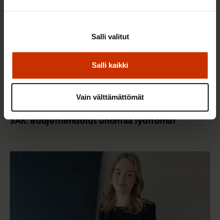
Salli valitut
Salli kaikki
Vain välttämättömät
4.8.2026 16:55
SAK: Budjettiehdotus unohtaa työttömät