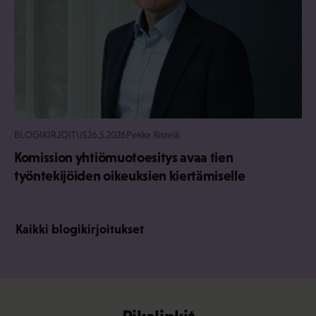
BLOGIKIRJOITUS
26.5.2026
Pekka Ristelä
Komission yhtiömuotoesitys avaa tien
työntekijöiden oikeuksien kiertämiselle
Kaikki blogikirjoitukset