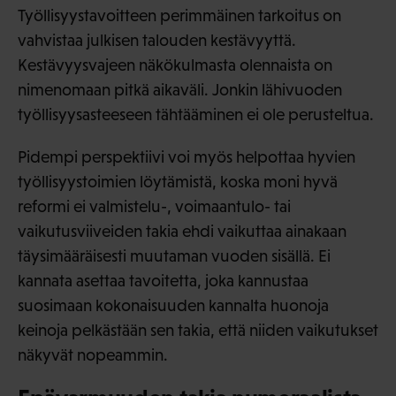
Työllisyystavoitteen perimmäinen tarkoitus on
vahvistaa julkisen talouden kestävyyttä.
Kestävyysvajeen näkökulmasta olennaista on
nimenomaan pitkä aikaväli. Jonkin lähivuoden
työllisyysasteeseen tähtääminen ei ole perusteltua.
Pidempi perspektiivi voi myös helpottaa hyvien
työllisyystoimien löytämistä, koska moni hyvä
reformi ei valmistelu-, voimaantulo- tai
vaikutusviiveiden takia ehdi vaikuttaa ainakaan
täysimääräisesti muutaman vuoden sisällä. Ei
kannata asettaa tavoitetta, joka kannustaa
suosimaan kokonaisuuden kannalta huonoja
keinoja pelkästään sen takia, että niiden vaikutukset
näkyvät nopeammin.