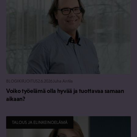
BLOGIKIRJOITUS
2.6.2026
Juha Antila
Voiko työelämä olla hyvää ja tuottavaa samaan
aikaan?
TALOUS JA ELINKEINOELÄMÄ