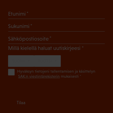
(Pakollinen)
Etunimi
(Pakollinen)
Sukunimi
(Pakollinen)
Sähköpostiosoite
(Pakollinen)
Millä kielellä haluat uutiskirjeesi
SUOMI
RUOTSI
(Pa
Hyväksyn tietojeni tallentamisen ja käsittelyn
SAK:n viestintärekisterin
mukaisesti *
Tilaa