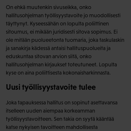
On ehkä muutenkin sivuseikka, onko
hallitusohjelman työllisyystavoite jo muodollisesti
täyttynyt. Kyseessähän on lopulta poliittinen
sitoumus, ei mikään juridisesti sitova sopimus. Ei
ole mitään puolueetonta tuomaria, joka taskulaskin
ja sanakirja kädessä antaisi hallituspuolueita ja
eduskuntaa sitovan arvion siitä, onko
hallitusohjelman kirjaukset toteutuneet. Lopulta
kyse on aina poliittisesta kokonaisharkinnasta.
Uusi työllisyystavoite tulee
Joka tapauksessa hallitus on sopinut asettavansa
itselleen uuden aiempaa korkeamman
työllisyystavoitteen. Sen takia on syytä kääntää
katse nykyisen tavoitteen mahdollisesta