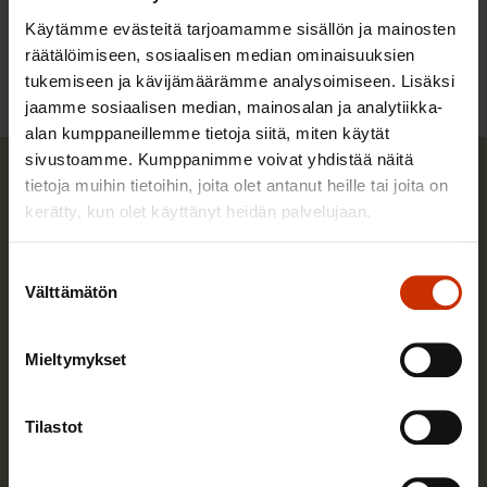
Käytämme evästeitä tarjoamamme sisällön ja mainosten
KORONAVIRUS
TALOUS
TYÖLLISYYS
räätälöimiseen, sosiaalisen median ominaisuuksien
tukemiseen ja kävijämäärämme analysoimiseen. Lisäksi
jaamme sosiaalisen median, mainosalan ja analytiikka-
alan kumppaneillemme tietoja siitä, miten käytät
sivustoamme. Kumppanimme voivat yhdistää näitä
tietoja muihin tietoihin, joita olet antanut heille tai joita on
kerätty, kun olet käyttänyt heidän palvelujaan.
Suostumuksen
Välttämätön
valinta
Mieltymykset
Tilastot