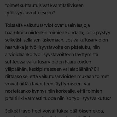
toimet suhtautuisivat kvantitatiiviseen
työllisyystavoitteeseen?
Toisaalta vaikutusarviot ovat usein laajoja
haarukoita niidenkin toimien kohdalla, joille pystyy
selkeästi sellaisen laskemaan. Jos vaikutusarvio on
haarukka ja työllisyystavoite on pisteluku, niin
arvioidaanko työllisyystavoitteen täyttymistä
suhteessa vaikutusarvioiden haarukoiden
yläpäähän, keskipisteeseen vai alapäähän? Eli
riittääkö se, että vaikutusarvioiden mukaan toimet
voivat riittää tavoitteen täyttymiseen, vai
nostetaanko kynnys niin korkealle, että toimien
pitäisi liki varmasti tuoda niin iso työllisyysvaikutus?
Selkeät tavoitteet voivat tukea päätöksentekoa,