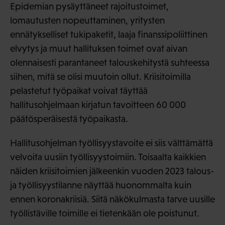
Epidemian pysäyttäneet rajoitustoimet,
lomautusten nopeuttaminen, yritysten
ennätykselliset tukipaketit, laaja finanssipoliittinen
elvytys ja muut hallituksen toimet ovat aivan
olennaisesti parantaneet talouskehitystä suhteessa
siihen, mitä se olisi muutoin ollut. Kriisitoimilla
pelastetut työpaikat voivat täyttää
hallitusohjelmaan kirjatun tavoitteen 60 000
päätösperäisestä työpaikasta.
Hallitusohjelman työllisyystavoite ei siis välttämättä
velvoita uusiin työllisyystoimiin. Toisaalta kaikkien
näiden kriisitoimien jälkeenkin vuoden 2023 talous-
ja työllisyystilanne näyttää huonommalta kuin
ennen koronakriisiä. Siitä näkökulmasta tarve uusille
työllistäville toimille ei tietenkään ole poistunut.