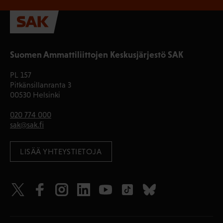
Suomen Ammattiliittojen Keskusjärjestö SAK
PL 157
Pitkänsillanranta 3
00530 Helsinki
020 774 000
sak@sak.fi
LISÄÄ YHTEYSTIETOJA