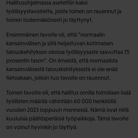
Hallitusohjelmassa asetettiin kaksi
työllisyystavoitetta, joista toinen on rauennut ja
toinen todennäköisesti jo täyttynyt.
Ensimmäinen tavoite oli, että ”normaalin
kansainvälisen ja siitä heijastuvan kotimaisen
talouskehityksen oloissa työllisyysaste saavuttaa 75
prosentin tason”. On ilmeistä, että normaalista
kansainvälisestä talouskehityksestä ei ole enää
tietoakaan, jolloin tuo tavoite on rauennut.
Toinen tavoite oli, että hallitus omilla toimillaan lisää
työllisten määrää vähintään 60 000 henkilöllä
vuoden 2023 loppuun mennessä. Nämä ovat niitä
kuuluisia päätösperäisiä työpaikkoja. Tämä tavoite
on voinut hyvinkin jo täyttyä.