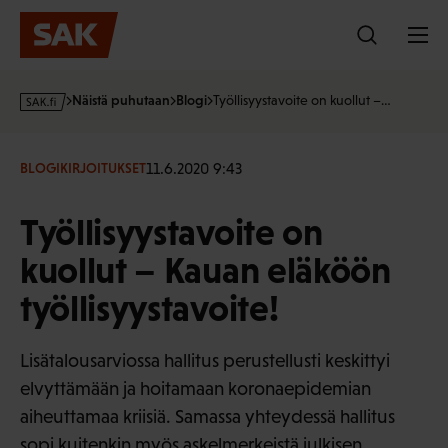
Hyppää
sisältöön
s
Näistä puhutaan
Blogi
Työllisyystavoite on kuollut –…
a
k
·
11.6.2020 9:43
BLOGIKIRJOITUKSET
f
i
Työllisyystavoite on
kuollut – Kauan eläköön
työllisyystavoite!
Lisätalousarviossa hallitus perustellusti keskittyi
elvyttämään ja hoitamaan koronaepidemian
aiheuttamaa kriisiä. Samassa yhteydessä hallitus
sopi kuitenkin myös askelmerkeistä julkisen