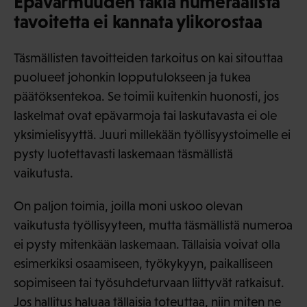
Epävarmuuden takia numeraalista
tavoitetta ei kannata ylikorostaa
Täsmällisten tavoitteiden tarkoitus on kai sitouttaa
puolueet johonkin lopputulokseen ja tukea
päätöksentekoa. Se toimii kuitenkin huonosti, jos
laskelmat ovat epävarmoja tai laskutavasta ei ole
yksimielisyyttä. Juuri millekään työllisyystoimelle ei
pysty luotettavasti laskemaan täsmällistä
vaikutusta.
On paljon toimia, joilla moni uskoo olevan
vaikutusta työllisyyteen, mutta täsmällistä numeroa
ei pysty mitenkään laskemaan. Tällaisia voivat olla
esimerkiksi osaamiseen, työkykyyn, paikalliseen
sopimiseen tai työsuhdeturvaan liittyvät ratkaisut.
Jos hallitus haluaa tällaisia toteuttaa, niin miten ne