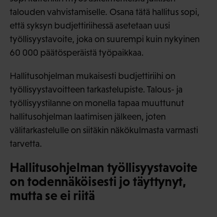
talouden vahvistamiselle. Osana tätä hallitus sopi,
että syksyn budjettiriihessä asetetaan uusi
työllisyystavoite, joka on suurempi kuin nykyinen
60 000 päätösperäistä työpaikkaa.
Hallitusohjelman mukaisesti budjettiriihi on
työllisyystavoitteen tarkastelupiste. Talous- ja
työllisyystilanne on monella tapaa muuttunut
hallitusohjelman laatimisen jälkeen, joten
välitarkastelulle on siitäkin näkökulmasta varmasti
tarvetta.
Hallitusohjelman työllisyystavoite
on todennäköisesti jo täyttynyt,
mutta se ei riitä