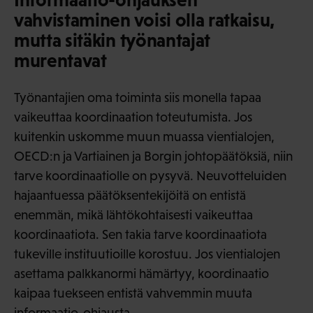
vahvistaminen voisi olla ratkaisu,
mutta sitäkin työnantajat
murentavat
Työnantajien oma toiminta siis monella tapaa
vaikeuttaa koordinaation toteutumista. Jos
kuitenkin uskomme muun muassa vientialojen,
OECD:n ja Vartiainen ja Borgin johtopäätöksiä, niin
tarve koordinaatiolle on pysyvä. Neuvotteluiden
hajaantuessa päätöksentekijöitä on entistä
enemmän, mikä lähtökohtaisesti vaikeuttaa
koordinaatiota. Sen takia tarve koordinaatiota
tukeville instituutioille korostuu. Jos vientialojen
asettama palkkanormi hämärtyy, koordinaatio
kaipaa tuekseen entistä vahvemmin muuta
informaatio-ohjausta.