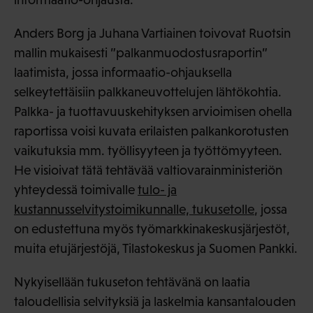
Anders Borg ja Juhana Vartiainen toivovat Ruotsin
mallin mukaisesti ”palkanmuodostusraportin”
laatimista, jossa informaatio-ohjauksella
selkeytettäisiin palkkaneuvottelujen lähtökohtia.
Palkka- ja tuottavuuskehityksen arvioimisen ohella
raportissa voisi kuvata erilaisten palkankorotusten
vaikutuksia mm. työllisyyteen ja työttömyyteen.
He visioivat tätä tehtävää valtiovarainministeriön
yhteydessä toimivalle
tulo- ja
kustannusselvitystoimikunnalle, tukusetolle
, jossa
on edustettuna myös työmarkkinakeskusjärjestöt,
muita etujärjestöjä, Tilastokeskus ja Suomen Pankki.
Nykyisellään tukuseton tehtävänä on laatia
taloudellisia selvityksiä ja laskelmia kansantalouden