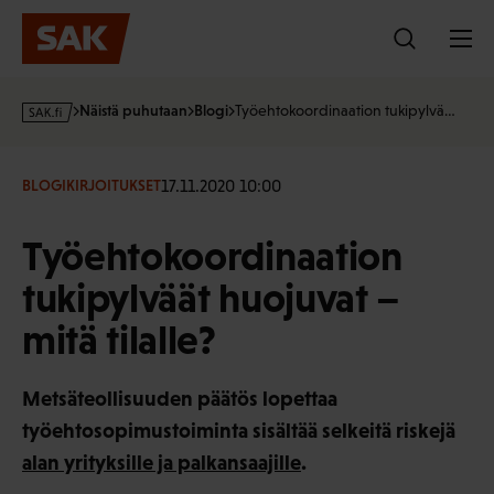
Hyppää
sisältöön
s
Näistä puhutaan
Blogi
Työehtokoordinaation tukipylvä…
a
k
·
17.11.2020 10:00
BLOGIKIRJOITUKSET
f
i
Työehtokoordinaation
tukipylväät huojuvat –
mitä tilalle?
Metsäteollisuuden päätös lopettaa
työehtosopimustoiminta sisältää selkeitä riskejä
alan yrityksille ja palkansaajille
.