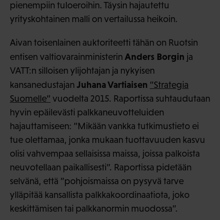
pienempiin tuloeroihin. Täysin hajautettu
yrityskohtainen malli on vertailussa heikoin.
Aivan toisenlainen auktoriteetti tähän on Ruotsin
Anders Borgin
entisen valtiovarainministerin
ja
VATT:n silloisen ylijohtajan ja nykyisen
Juhana Vartiaisen
kansanedustajan
”Strategia
Suomelle”
vuodelta 2015. Raportissa suhtaudutaan
hyvin epäilevästi palkkaneuvotteluiden
hajauttamiseen: ”Mikään vankka tutkimustieto ei
tue olettamaa, jonka mukaan tuottavuuden kasvu
olisi vahvempaa sellaisissa maissa, joissa palkoista
neuvotellaan paikallisesti”. Raportissa pidetään
selvänä, että ”pohjoismaissa on pysyvä tarve
ylläpitää kansallista palkkakoordinaatiota, joko
keskittämisen tai palkkanormin muodossa”.