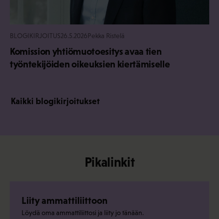
BLOGIKIRJOITUS
26.5.2026
Pekka Ristelä
Komission yhtiömuotoesitys avaa tien
työntekijöiden oikeuksien kiertämiselle
Kaikki blogikirjoitukset
Pikalinkit
Liity ammattiliittoon
Löydä oma ammattiliittosi ja liity jo tänään.