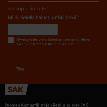
(Pakollinen)
Sähköpostiosoite
(Pakollinen)
Millä kielellä haluat uutiskirjeesi
SUOMI
RUOTSI
(Pa
Hyväksyn tietojeni tallentamisen ja käsittelyn
SAK:n viestintärekisterin
mukaisesti *
Tilaa
Suomen Ammattiliittojen Keskusjärjestö SAK