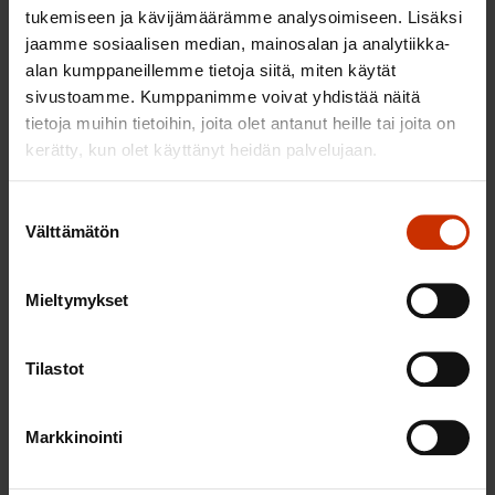
Viime vuosina tukuseto on määräaikaisraporttiensa
tukemiseen ja kävijämäärämme analysoimiseen. Lisäksi
jaamme sosiaalisen median, mainosalan ja analytiikka-
ohella tehnyt vain yhden yksipäiväisen matkan
alan kumppaneillemme tietoja siitä, miten käytät
Ruotsiin perehtymään palkkanormiin
sivustoamme. Kumppanimme voivat yhdistää näitä
muodostumiseen. Se oli hyödyllinen matka, joka
tietoja muihin tietoihin, joita olet antanut heille tai joita on
ainakin minut vakuutti siitä, että koordinoitu
kerätty, kun olet käyttänyt heidän palvelujaan.
työmarkkinamalli ei synny tyhjästä, vaan vaatii
koordinaatiota tukevia instituutioita ympärilleen.
Suostumuksen
Välttämätön
valinta
Mitä tilalle?
Mieltymykset
Työnantajat heikentävät työehtojen koordinaatiota
montaa kautta. Keskitetyt sopimukset
Tilastot
lakkautetaan, alakohtaisia työehtosopimuksia
vähennetään ja jopa tukuseton tuottama
vaatimaton informaatio-ohjaus lakkautetaan.
Markkinointi
Tämä on ristiriitaista, koska vientivetoinen