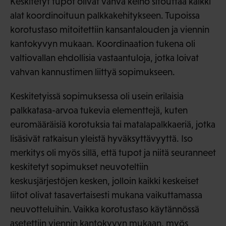
Keskitetyt tupot olivat vahva keino sitouttaa kaikki
alat koordinoituun palkkakehitykseen. Tupoissa
korotustaso mitoitettiin kansantalouden ja viennin
kantokyvyn mukaan. Koordinaation tukena oli
valtiovallan ehdollisia vastaantuloja, jotka loivat
vahvan kannustimen liittyä sopimukseen.
Keskitetyissä sopimuksessa oli usein erilaisia
palkkatasa-arvoa tukevia elementtejä, kuten
euromääräisiä korotuksia tai matalapalkkaeriä, jotka
lisäsivät ratkaisun yleistä hyväksyttävyyttä. Iso
merkitys oli myös sillä, että tupot ja niitä seuranneet
keskitetyt sopimukset neuvoteltiin
keskusjärjestöjen kesken, jolloin kaikki keskeiset
liitot olivat tasavertaisesti mukana vaikuttamassa
neuvotteluihin. Vaikka korotustaso käytännössä
asetettiin viennin kantokyvyn mukaan, myös