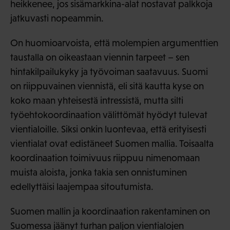
heikkenee, jos sisämarkkina-alat nostavat palkkoja
jatkuvasti nopeammin.
On huomioarvoista, että molempien argumenttien
taustalla on oikeastaan viennin tarpeet – sen
hintakilpailukyky ja työvoiman saatavuus. Suomi
on riippuvainen viennistä, eli sitä kautta kyse on
koko maan yhteisestä intressistä, mutta silti
työehtokoordinaation välittömät hyödyt tulevat
vientialoille. Siksi onkin luontevaa, että erityisesti
vientialat ovat edistäneet Suomen mallia. Toisaalta
koordinaation toimivuus riippuu nimenomaan
muista aloista, jonka takia sen onnistuminen
edellyttäisi laajempaa sitoutumista.
Suomen mallin ja koordinaation rakentaminen on
Suomessa jäänyt turhan paljon vientialojen