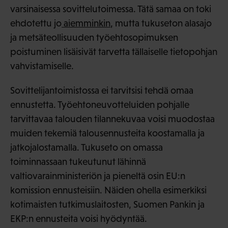
varsinaisessa sovittelutoimessa. Tätä samaa on toki
ehdotettu jo
aiemminkin
, mutta tukuseton alasajo
ja metsäteollisuuden työehtosopimuksen
poistuminen lisäisivät tarvetta tällaiselle tietopohjan
vahvistamiselle.
Sovittelijantoimistossa ei tarvitsisi tehdä omaa
ennustetta. Työehtoneuvotteluiden pohjalle
tarvittavaa talouden tilannekuvaa voisi muodostaa
muiden tekemiä talousennusteita koostamalla ja
jatkojalostamalla. Tukuseto on omassa
toiminnassaan tukeutunut lähinnä
valtiovarainministeriön ja pieneltä osin EU:n
komission ennusteisiin. Näiden ohella esimerkiksi
kotimaisten tutkimuslaitosten, Suomen Pankin ja
EKP:n ennusteita voisi hyödyntää.