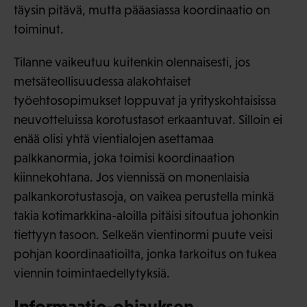
täysin pitävä, mutta pääasiassa koordinaatio on
toiminut.
Tilanne vaikeutuu kuitenkin olennaisesti, jos
metsäteollisuudessa alakohtaiset
työehtosopimukset loppuvat ja yrityskohtaisissa
neuvotteluissa korotustasot erkaantuvat. Silloin ei
enää olisi yhtä vientialojen asettamaa
palkkanormia, joka toimisi koordinaation
kiinnekohtana. Jos viennissä on monenlaisia
palkankorotustasoja, on vaikea perustella minkä
takia kotimarkkina-aloilla pitäisi sitoutua johonkin
tiettyyn tasoon. Selkeän vientinormi puute veisi
pohjan koordinaatioilta, jonka tarkoitus on tukea
viennin toimintaedellytyksiä.
Informaatio-ohjauksen