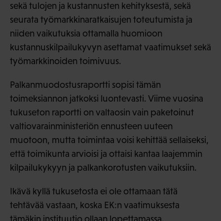
sekä tulojen ja kustannusten kehityksestä, sekä
seurata työmarkkinaratkaisujen toteutumista ja
niiden vaikutuksia ottamalla huomioon
kustannuskilpailukyvyn asettamat vaatimukset sekä
työmarkkinoiden toimivuus.
Palkanmuodostusraportti sopisi tämän
toimeksiannon jatkoksi luontevasti. Viime vuosina
tukuseton raportti on valtaosin vain paketoinut
valtiovarainministeriön ennusteen uuteen
muotoon, mutta toimintaa voisi kehittää sellaiseksi,
että toimikunta arvioisi ja ottaisi kantaa laajemmin
kilpailukykyyn ja palkankorotusten vaikutuksiin.
Ikävä kyllä tukusetosta ei ole ottamaan tätä
tehtävää vastaan, koska EK:n vaatimuksesta
tämäkin instituutio ollaan lopettamassa.