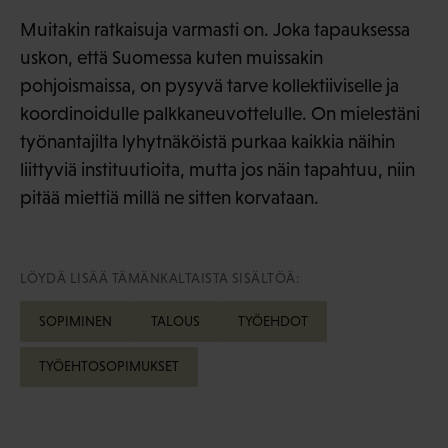
Muitakin ratkaisuja varmasti on. Joka tapauksessa
uskon, että Suomessa kuten muissakin
pohjoismaissa, on pysyvä tarve kollektiiviselle ja
koordinoidulle palkkaneuvottelulle. On mielestäni
työnantajilta lyhytnäköistä purkaa kaikkia näihin
liittyviä instituutioita, mutta jos näin tapahtuu, niin
pitää miettiä millä ne sitten korvataan.
LÖYDÄ LISÄÄ TÄMÄNKALTAISTA SISÄLTÖÄ:
SOPIMINEN
TALOUS
TYÖEHDOT
TYÖEHTOSOPIMUKSET