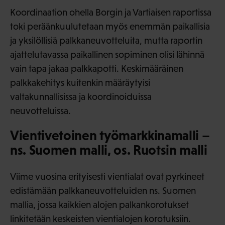
Koordinaation ohella Borgin ja Vartiaisen raportissa
toki peräänkuulutetaan myös enemmän paikallisia
ja yksilöllisiä palkkaneuvotteluita, mutta raportin
ajattelutavassa paikallinen sopiminen olisi lähinnä
vain tapa jakaa palkkapotti. Keskimääräinen
palkkakehitys kuitenkin määräytyisi
valtakunnallisissa ja koordinoiduissa
neuvotteluissa.
Vientivetoinen työmarkkinamalli –
ns. Suomen malli, os. Ruotsin malli
Viime vuosina erityisesti vientialat ovat pyrkineet
edistämään palkkaneuvotteluiden ns. Suomen
mallia, jossa kaikkien alojen palkankorotukset
linkitetään keskeisten vientialojen korotuksiin.