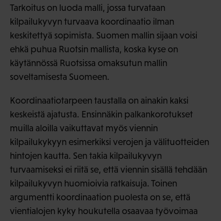
Tarkoitus on luoda malli, jossa turvataan
kilpailukyvyn turvaava koordinaatio ilman
keskitettyä sopimista. Suomen mallin sijaan voisi
ehkä puhua Ruotsin mallista, koska kyse on
käytännössä Ruotsissa omaksutun mallin
soveltamisesta Suomeen.
Koordinaatiotarpeen taustalla on ainakin kaksi
keskeistä ajatusta. Ensinnäkin palkankorotukset
muilla aloilla vaikuttavat myös viennin
kilpailukykyyn esimerkiksi verojen ja välituotteiden
hintojen kautta. Sen takia kilpailukyvyn
turvaamiseksi ei riitä se, että viennin sisällä tehdään
kilpailukyvyn huomioivia ratkaisuja. Toinen
argumentti koordinaation puolesta on se, että
vientialojen kyky houkutella osaavaa työvoimaa