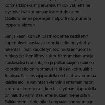
kotimarkkina-alat perustellusti kokivat, että he
pystyivät vaikuttamaan lopputulokseen.
Osallistuminen prosessiin helpotti sitoutumista
lopputulokseen.
Sen jälkeen, kun EK päätti lopettaa keskitetyt
sopimukset, vastaava koordinaatio on yritetty
rakentaa ilman keskitetyn sopimuksen tuomaa
runkoa ja siihen liittyviä sitouttamismekanismeja.
Toistaiseksi työnantajien ja palkansaajien sisäinen
koordinaatio on tuottanut tältä osin kohtuullisia
tuloksia. Palkansaajapuolella on haluttu varmistaa
kaikille aloille vähintään viennin asettaman tason
suuruiset korotukset, kun taas työnantajapuolella
on haluttu varmistaa, ettei kukaan mene siitä yli.
Palkkanormi ei ole ollut kumpaankaan suuntaan