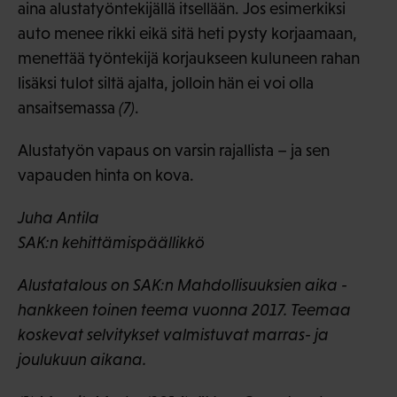
aina alustatyöntekijällä itsellään. Jos esimerkiksi
auto menee rikki eikä sitä heti pysty korjaamaan,
menettää työntekijä korjaukseen kuluneen rahan
lisäksi tulot siltä ajalta, jolloin hän ei voi olla
ansaitsemassa
(7)
.
Alustatyön vapaus on varsin rajallista – ja sen
vapauden hinta on kova.
Juha Antila
SAK:n kehittämispäällikkö
Alustatalous on SAK:n Mahdollisuuksien aika -
hankkeen toinen teema vuonna 2017. Teemaa
koskevat selvitykset valmistuvat marras- ja
joulukuun aikana.