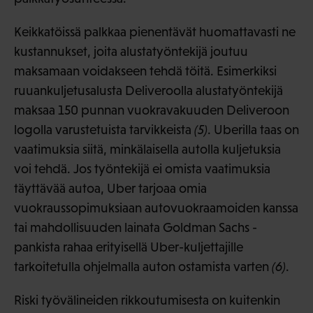
Keikkatöissä palkkaa pienentävät huomattavasti ne
kustannukset, joita alustatyöntekijä joutuu
maksamaan voidakseen tehdä töitä. Esimerkiksi
ruuankuljetusalusta Deliveroolla alustatyöntekijä
maksaa 150 punnan vuokravakuuden Deliveroon
logolla varustetuista tarvikkeista
(5)
. Uberilla taas on
vaatimuksia siitä, minkälaisella autolla kuljetuksia
voi tehdä. Jos työntekijä ei omista vaatimuksia
täyttävää autoa, Uber tarjoaa omia
vuokraussopimuksiaan autovuokraamoiden kanssa
tai mahdollisuuden lainata Goldman Sachs -
pankista rahaa erityisellä Uber-kuljettajille
tarkoitetulla ohjelmalla auton ostamista varten
(6)
.
Riski työvälineiden rikkoutumisesta on kuitenkin