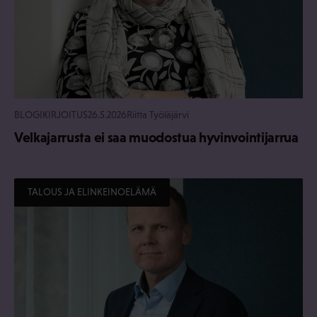
BLOGIKIRJOITUS
26.5.2026
Riitta Työläjärvi
Velkajarrusta ei saa muodostua hyvinvointijarrua
TALOUS JA ELINKEINOELÄMÄ