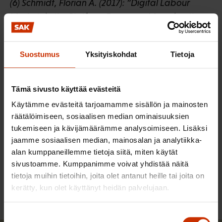
(6) Schmidt, Florian A. (2017): ”Digital Labour
Markets in the Platform Economy: Mapping the
Political Challenges of Crowd Work and Gig
Work”. Friedrich-Ebert-Stiftung. Sivu 21, & Uber
Suostumus
Yksityiskohdat
Tietoja
(2017):
”Lease a car”
.
(7) European Parliament (2016): Employment and
social affairs: The situation of workers in the
Tämä sivusto käyttää evästeitä
collaborative economy. In-depth-analysis. Sivu
Käytämme evästeitä tarjoamamme sisällön ja mainosten
12.
räätälöimiseen, sosiaalisen median ominaisuuksien
tukemiseen ja kävijämäärämme analysoimiseen. Lisäksi
jaamme sosiaalisen median, mainosalan ja analytiikka-
alan kumppaneillemme tietoja siitä, miten käytät
LÖYDÄ LISÄÄ TÄMÄNKALTAISTA SISÄLTÖÄ:
sivustoamme. Kumppanimme voivat yhdistää näitä
ALUSTATALOUS
MAHDOLLISUUKSIEN AIKA
tietoja muihin tietoihin, joita olet antanut heille tai joita on
kerätty, kun olet käyttänyt heidän palvelujaan.
Suostumuksen