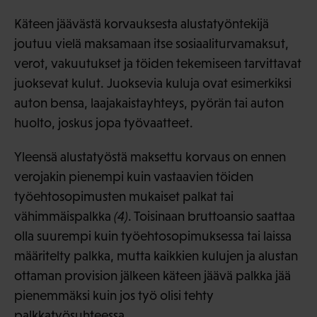
Käteen jäävästä korvauksesta alustatyöntekijä
joutuu vielä maksamaan itse sosiaaliturvamaksut,
verot, vakuutukset ja töiden tekemiseen tarvittavat
juoksevat kulut. Juoksevia kuluja ovat esimerkiksi
auton bensa, laajakaistayhteys, pyörän tai auton
huolto, joskus jopa työvaatteet.
Yleensä alustatyöstä maksettu korvaus on ennen
verojakin pienempi kuin vastaavien töiden
työehtosopimusten mukaiset palkat tai
vähimmäispalkka
(4)
. Toisinaan bruttoansio saattaa
olla suurempi kuin työehtosopimuksessa tai laissa
määritelty palkka, mutta kaikkien kulujen ja alustan
ottaman provision jälkeen käteen jäävä palkka jää
pienemmäksi kuin jos työ olisi tehty
palkkatyösuhteessa.