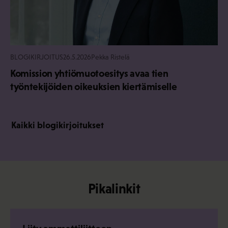
BLOGIKIRJOITUS
26.5.2026
Pekka Ristelä
Komission yhtiömuotoesitys avaa tien
työntekijöiden oikeuksien kiertämiselle
Kaikki blogikirjoitukset
Pikalinkit