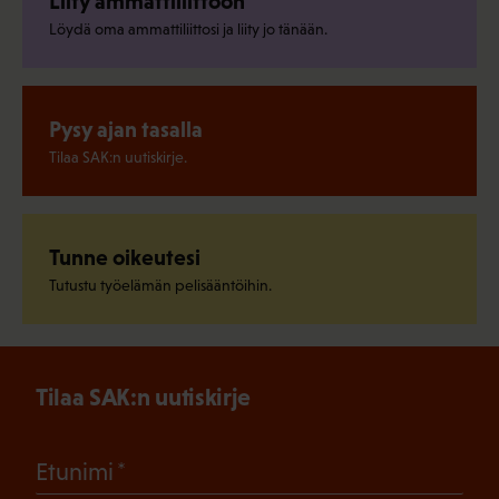
Liity ammattiliittoon
Löydä oma ammattiliittosi ja liity jo tänään.
Pysy ajan tasalla
Tilaa SAK:n uutiskirje.
Tunne oikeutesi
Tutustu työelämän pelisääntöihin.
Tilaa SAK:n uutiskirje
(Pakollinen)
Etunimi