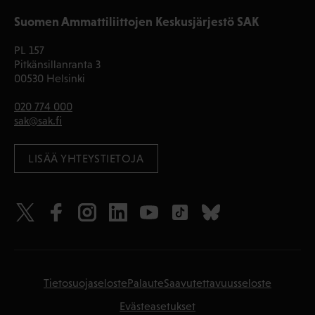
Suomen Ammattiliittojen Keskusjärjestö SAK
PL 157
Pitkänsillanranta 3
00530 Helsinki
020 774 000
sak@sak.fi
LISÄÄ YHTEYSTIETOJA
Tietosuojaseloste
Palaute
Saavutettavuusseloste
Evästeasetukset