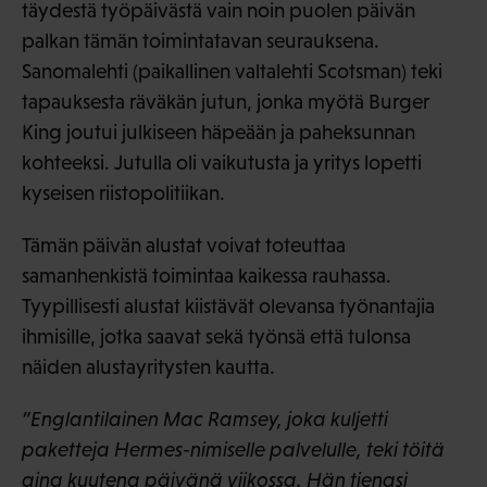
täydestä työpäivästä vain noin puolen päivän
palkan tämän toimintatavan seurauksena.
Sanomalehti (paikallinen valtalehti Scotsman) teki
tapauksesta räväkän jutun, jonka myötä Burger
King joutui julkiseen häpeään ja paheksunnan
kohteeksi. Jutulla oli vaikutusta ja yritys lopetti
kyseisen riistopolitiikan.
Tämän päivän alustat voivat toteuttaa
samanhenkistä toimintaa kaikessa rauhassa.
Tyypillisesti alustat kiistävät olevansa työnantajia
ihmisille, jotka saavat sekä työnsä että tulonsa
näiden alustayritysten kautta.
”Englantilainen Mac Ramsey, joka kuljetti
paketteja Hermes-nimiselle palvelulle, teki töitä
aina kuutena päivänä viikossa. Hän tienasi