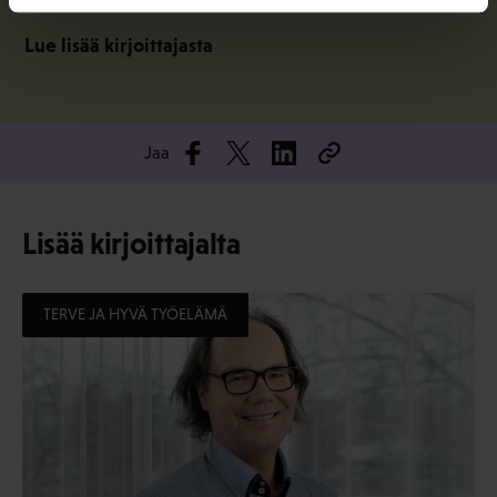
Lue lisää kirjoittajasta
Jaa
Lisää kirjoittajalta
TERVE JA HYVÄ TYÖELÄMÄ