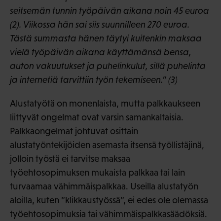
seitsemän tunnin työpäivän aikana noin 45 euroa
(2). Viikossa hän sai siis suunnilleen 270 euroa.
Tästä summasta hänen täytyi kuitenkin maksaa
vielä työpäivän aikana käyttämänsä bensa,
auton vakuutukset ja puhelinkulut, sillä puhelinta
ja internetiä tarvittiin työn tekemiseen.” (3)
Alustatyötä on monenlaista, mutta palkkaukseen
liittyvät ongelmat ovat varsin samankaltaisia.
Palkkaongelmat johtuvat osittain
alustatyöntekijöiden asemasta itsensä työllistäjinä,
jolloin työstä ei tarvitse maksaa
työehtosopimuksen mukaista palkkaa tai lain
turvaamaa vähimmäispalkkaa. Useilla alustatyön
aloilla, kuten ”klikkaustyössä”, ei edes ole olemassa
työehtosopimuksia tai vähimmäispalkkasäädöksiä.