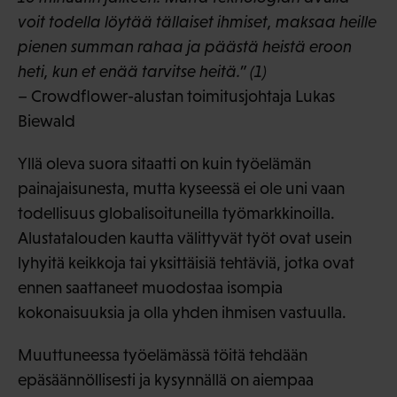
voit todella löytää tällaiset ihmiset, maksaa heille
pienen summan rahaa ja päästä heistä eroon
heti, kun et enää tarvitse heitä.” (1)
– Crowdflower-alustan toimitusjohtaja Lukas
Biewald
Yllä oleva suora sitaatti on kuin työelämän
painajaisunesta, mutta kyseessä ei ole uni vaan
todellisuus globalisoituneilla työmarkkinoilla.
Alustatalouden kautta välittyvät työt ovat usein
lyhyitä keikkoja tai yksittäisiä tehtäviä, jotka ovat
ennen saattaneet muodostaa isompia
kokonaisuuksia ja olla yhden ihmisen vastuulla.
Muuttuneessa työelämässä töitä tehdään
epäsäännöllisesti ja kysynnällä on aiempaa