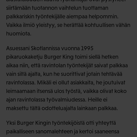
siirtämään tuotannon vaihtelun tuottaman
palkkariskin työntekijälle aiempaa helpommin.
Vaikka ilmiö yleistyy, se herättää kohtuullisen vähän
huomiota.
Asuessani Skotlannissa vuonna 1995
pikaruokaketju Burger King toimi siellä hetken
aikaa niin, että ravintolan työntekijät saivat palkkaa
vain siltä ajalta, kun he suorittivat jotain tehtävää
ravintolassa. Mikäli ei ollut asiakkaita, he joutuivat
leimaamaan itsensä ulos työstä, vaikka olivat koko
ajan ravintolassa työvalmiudessa. Heille ei
maksettu tältä odotteluajalta lainkaan palkkaa.
Yksi Burger Kingin työntekijöistä otti yhteyttä
paikalliseen sanomalehteen ja kertoi saaneensa