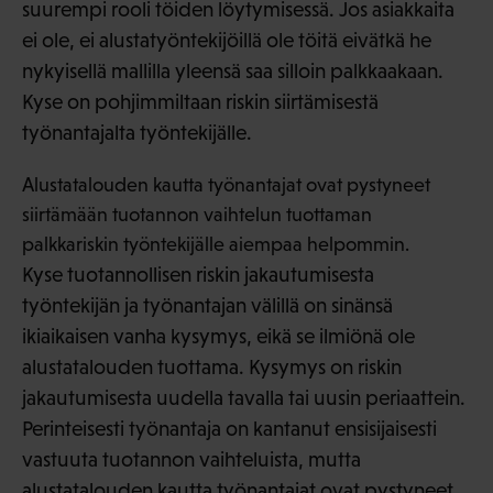
suurempi rooli töiden löytymisessä. Jos asiakkaita
ei ole, ei alustatyöntekijöillä ole töitä eivätkä he
nykyisellä mallilla yleensä saa silloin palkkaakaan.
Kyse on pohjimmiltaan riskin siirtämisestä
työnantajalta työntekijälle.
Alustatalouden kautta työnantajat ovat pystyneet
siirtämään tuotannon vaihtelun tuottaman
palkkariskin työntekijälle aiempaa helpommin.
Kyse tuotannollisen riskin jakautumisesta
työntekijän ja työnantajan välillä on sinänsä
ikiaikaisen vanha kysymys, eikä se ilmiönä ole
alustatalouden tuottama. Kysymys on riskin
jakautumisesta uudella tavalla tai uusin periaattein.
Perinteisesti työnantaja on kantanut ensisijaisesti
vastuuta tuotannon vaihteluista, mutta
alustatalouden kautta työnantajat ovat pystyneet