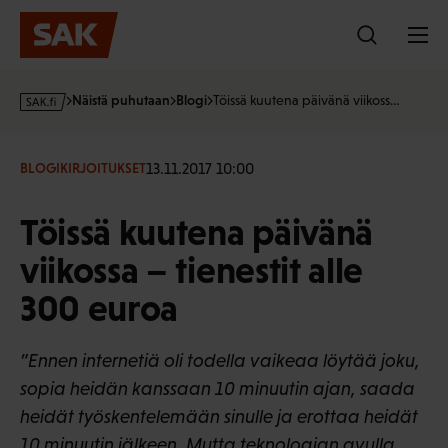
Hyppää
sisältöön
s
Näistä puhutaan
Blogi
Töissä kuutena päivänä viikoss…
a
k
·
13.11.2017 10:00
BLOGIKIRJOITUKSET
f
i
Töissä kuutena päivänä
viikossa – tienestit alle
300 euroa
”Ennen internetiä oli todella vaikeaa löytää joku,
sopia heidän kanssaan 10 minuutin ajan, saada
heidät työskentelemään sinulle ja erottaa heidät
10 minuutin jälkeen. Mutta teknologian avulla