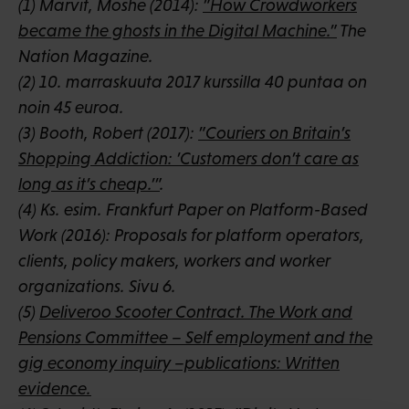
(1) Marvit, Moshe (2014):
”How Crowdworkers
became the ghosts in the Digital Machine.”
The
Nation Magazine.
(2) 10. marraskuuta 2017 kurssilla 40 puntaa on
noin 45 euroa.
(3) Booth, Robert (2017):
”Couriers on Britain’s
Shopping Addiction: ’Customers don’t care as
long as it’s cheap.’”
.
(4) Ks. esim. Frankfurt Paper on Platform-Based
Work (2016): Proposals for platform operators,
clients, policy makers, workers and worker
organizations. Sivu 6.
(5)
Deliveroo Scooter Contract. The Work and
Pensions Committee – Self employment and the
gig economy inquiry –publications: Written
evidence.