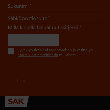
(Pakollinen)
Sukunimi
(Pakollinen)
Sähköpostiosoite
(Pakollinen)
Millä kielellä haluat uutiskirjeesi
SUOMI
RUOTSI
(Pa
Hyväksyn tietojeni tallentamisen ja käsittelyn
SAK:n viestintärekisterin
mukaisesti *
Tilaa