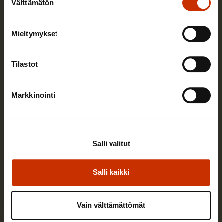
Välttämätön
valinta
Mieltymykset
Tilastot
Markkinointi
Salli valitut
Juha Antila
Salli kaikki
Päävastuualueitani SAK:ssa ovat työyhteisöjen
Vain välttämättömät
kehittäminen, työhyvinvointi ja työn tuottavuus.