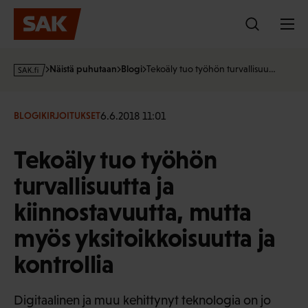
Hyppää
sisältöön
s
Näistä puhutaan
Blogi
Tekoäly tuo työhön turvallisuu…
a
k
·
6.6.2018 11:01
BLOGIKIRJOITUKSET
f
i
Tekoäly tuo työhön
turvallisuutta ja
kiinnostavuutta, mutta
myös yksitoikkoisuutta ja
kontrollia
Digitaalinen ja muu kehittynyt teknologia on jo