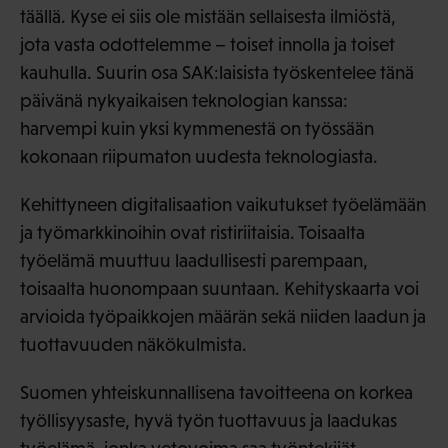
täällä. Kyse ei siis ole mistään sellaisesta ilmiöstä,
jota vasta odottelemme – toiset innolla ja toiset
kauhulla. Suurin osa SAK:laisista työskentelee tänä
päivänä nykyaikaisen teknologian kanssa:
harvempi kuin yksi kymmenestä on työssään
kokonaan riipumaton uudesta teknologiasta.
Kehittyneen digitalisaation vaikutukset työelämään
ja työmarkkinoihin ovat ristiriitaisia. Toisaalta
työelämä muuttuu laadullisesti parempaan,
toisaalta huonompaan suuntaan. Kehityskaarta voi
arvioida työpaikkojen määrän sekä niiden laadun ja
tuottavuuden näkökulmista.
Suomen yhteiskunnallisena tavoitteena on korkea
työllisyysaste, hyvä työn tuottavuus ja laadukas