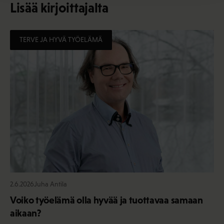
Lisää kirjoittajalta
TERVE JA HYVÄ TYÖELÄMÄ
2.6.2026
Juha Antila
Voiko työelämä olla hyvää ja tuottavaa samaan
aikaan?