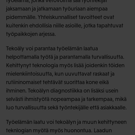
työelämä, jonka vetovoima saa työntekijät
jaksamaan ja jatkamaan työuriaan aiempaa
pidemmälle. Yhteiskunnalliset tavoitteet ovat
kuitenkin ehdollisia niille asioille, jotka tapahtuvat
työpaikkojen arjessa.
Tekoäly voi parantaa työelämän laatua
helpottamalla työtä ja parantamalla turvallisuutta.
Kehittynyt teknologia myös lisää joidenkin töiden
mielenkiintoisuutta, kun uuvuttavat raskaat ja
rutiininomaiset tehtävät suorittaa kone eikä
ihminen. Tekoälyn diagnostiikka on lisäksi usein
selvästi ihmistyötä nopeampaa ja tarkempaa, mikä
luo turvallisuutta sekä työntekijälle että asiakkaalle.
Työelämän laatu voi tekoälyn ja muun kehittyneen
teknlogian myötä myös huonontua. Laadun