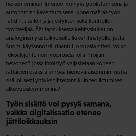
heikentyminen ilmenee työn yksipuolistumisena ja
autonomian kaventumisena. Kone määrää työn
tahdin, sisällön ja järjestyksen sekä kontrolloi
työntekijää. Ääritapauksessa kehityskulku on
analoginen yksitoikkoiselle liukuhihnatyölle, josta
Suomi käytännössä irtaantui jo vuosia sitten. Voiko
tekoälyjohteinen työprosessi olla ”troijan
hevonen”, jossa ihmistyö valjastetaan koneen
rattaiden osaksi aiempaa hienovaraisemmin mutta
sisällöllisesti yhtä kahlitsevana kuin teollistumisen
alkuvuosikymmeninä?
Työn sisältö voi pysyä samana,
vaikka digitalisaatio etenee
jättiloikkauksin