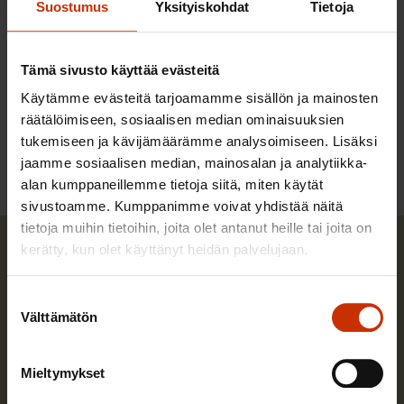
Suostumus
Yksityiskohdat
Tietoja
vaikutuksista ammattitöiden sisältöön.
Tämä sivusto käyttää evästeitä
LÖYDÄ LISÄÄ TÄMÄNKALTAISTA SISÄLTÖÄ:
Käytämme evästeitä tarjoamamme sisällön ja mainosten
räätälöimiseen, sosiaalisen median ominaisuuksien
MAHDOLLISUUKSIEN AIKA
TEKOÄLY
tukemiseen ja kävijämäärämme analysoimiseen. Lisäksi
jaamme sosiaalisen median, mainosalan ja analytiikka-
alan kumppaneillemme tietoja siitä, miten käytät
sivustoamme. Kumppanimme voivat yhdistää näitä
tietoja muihin tietoihin, joita olet antanut heille tai joita on
kerätty, kun olet käyttänyt heidän palvelujaan.
Suostumuksen
Välttämätön
valinta
Mieltymykset