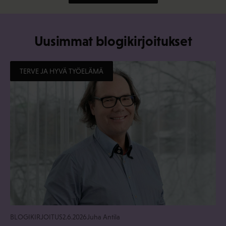
Uusimmat blogikirjoitukset
TERVE JA HYVÄ TYÖELÄMÄ
BLOGIKIRJOITUS
2.6.2026
Juha Antila