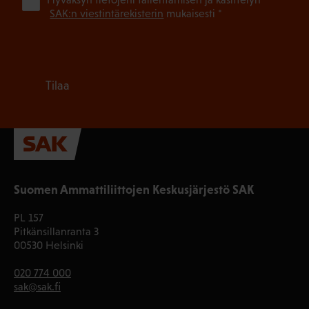
(Pa
SAK:n viestintärekisterin
mukaisesti *
Tilaa
Suomen Ammattiliittojen Keskusjärjestö SAK
PL 157
Pitkänsillanranta 3
00530 Helsinki
020 774 000
sak@sak.fi