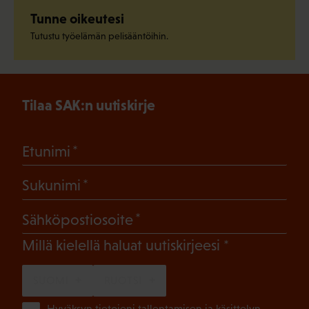
Tunne oikeutesi
Tutustu työelämän pelisääntöihin.
Tilaa SAK:n uutiskirje
(Pakollinen)
Etunimi
(Pakollinen)
Sukunimi
(Pakollinen)
Sähköpostiosoite
(Pakollinen)
Millä kielellä haluat uutiskirjeesi
SUOMI
RUOTSI
Hyväksyn tietojeni tallentamisen ja käsittelyn