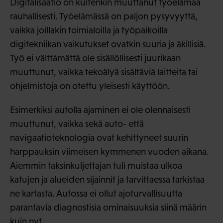
Digitalisaatio on kuitenkin muuttanut työelämää
rauhallisesti. Työelämässä on paljon pysyvyyttä,
vaikka joillakin toimialoilla ja työpaikoilla
digitekniikan vaikutukset ovatkin suuria ja äkillisiä.
Työ ei välttämättä ole sisällöllisesti juurikaan
muuttunut, vaikka tekoälyä sisältäviä laitteita tai
ohjelmistoja on otettu yleisesti käyttöön.
Esimerkiksi autolla ajaminen ei ole olennaisesti
muuttunut, vaikka sekä auto- että
navigaatioteknologia ovat kehittyneet suurin
harppauksin viimeisen kymmenen vuoden aikana.
Aiemmin taksinkuljettajan tuli muistaa ulkoa
katujen ja alueiden sijainnit ja tarvittaessa tarkistaa
ne kartasta. Autossa ei ollut ajoturvallisuutta
parantavia diagnostisia ominaisuuksia siinä määrin
kuin nyt.