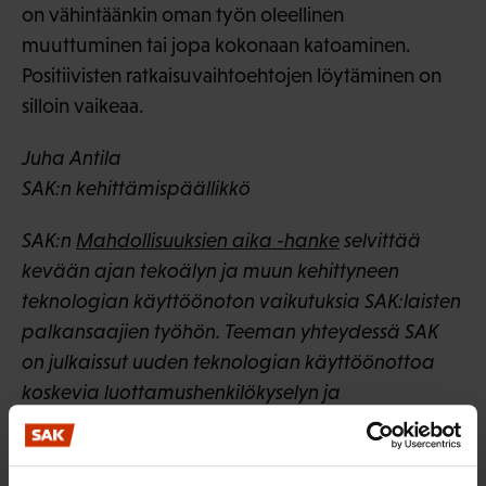
on vähintäänkin oman työn oleellinen
muuttuminen tai jopa kokonaan katoaminen.
Positiivisten ratkaisuvaihtoehtojen löytäminen on
silloin vaikeaa.
Juha Antila
SAK:n kehittämispäällikkö
SAK:n
Mahdollisuuksien aika -hanke
selvittää
kevään ajan tekoälyn ja muun kehittyneen
teknologian käyttöönoton vaikutuksia SAK:laisten
palkansaajien työhön. Teeman yhteydessä SAK
on julkaissut uuden teknologian käyttöönottoa
koskevia luottamushenkilökyselyn ja
työolobarometrin tuloksia. Kesäkuussa julkaistaan
vielä työntekijöiden teemahaastatteluihin
perustuva tutkimus tekoälyn käyttöönoton