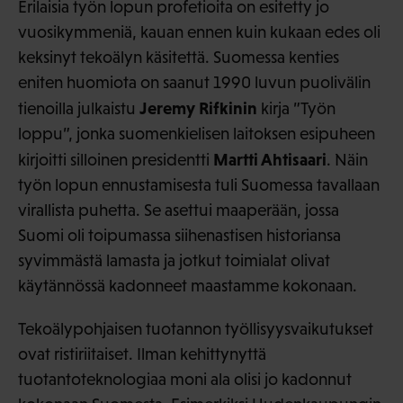
Erilaisia työn lopun profetioita on esitetty jo
vuosikymmeniä, kauan ennen kuin kukaan edes oli
keksinyt tekoälyn käsitettä. Suomessa kenties
eniten huomiota on saanut 1990 luvun puolivälin
Jeremy Rifkinin
tienoilla julkaistu
kirja ”Työn
loppu”, jonka suomenkielisen laitoksen esipuheen
Martti Ahtisaari
kirjoitti silloinen presidentti
. Näin
työn lopun ennustamisesta tuli Suomessa tavallaan
virallista puhetta. Se asettui maaperään, jossa
Suomi oli toipumassa siihenastisen historiansa
syvimmästä lamasta ja jotkut toimialat olivat
käytännössä kadonneet maastamme kokonaan.
Tekoälypohjaisen tuotannon työllisyysvaikutukset
ovat ristiriitaiset. Ilman kehittynyttä
tuotantoteknologiaa moni ala olisi jo kadonnut