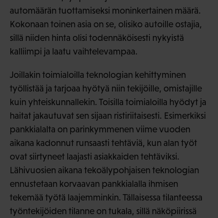
automäärän tuottamiseksi moninkertainen määrä.
Kokonaan toinen asia on se, olisiko autoille ostajia,
sillä niiden hinta olisi todennäköisesti nykyistä
kalliimpi ja laatu vaihtelevampaa.
Joillakin toimialoilla teknologian kehittyminen
työllistää ja tarjoaa hyötyä niin tekijöille, omistajille
kuin yhteiskunnallekin. Toisilla toimialoilla hyödyt ja
haitat jakautuvat sen sijaan ristiriitaisesti. Esimerkiksi
pankkialalta on parinkymmenen viime vuoden
aikana kadonnut runsaasti tehtäviä, kun alan työt
ovat siirtyneet laajasti asiakkaiden tehtäviksi.
Lähivuosien aikana tekoälypohjaisen teknologian
ennustetaan korvaavan pankkialalla ihmisen
tekemää työtä laajemminkin. Tällaisessa tilanteessa
työntekijöiden tilanne on tukala, sillä näköpiirissä