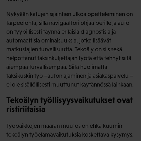
Nykyään katujen sijaintien ulkoa opetteleminen on
tarpeetonta, sillä navigaattori ohjaa perille ja auto
on tyypillisesti täynnä erilaisia diagnostisia ja
automaattisia ominaisuuksia, jotka lisäävät
matkustajien turvallisuutta. Tekoäly on siis sekä
helpottanut taksinkuljettajan työtä että tehnyt siitä
aiempaa turvallisempaa. Siitä huolimatta
taksikuskin työ –auton ajaminen ja asiakaspalvelu –
ei ole sisällöllisesti muuttunut käytännössä lainkaan.
Tekoälyn työllisyysvaikutukset ovat
ristiriitaisia
Työpaikkojen määrän muutos on ehkä kuumin
tekoälyn työelämävaikutuksia koskettava kysymys.