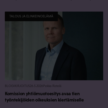
TALOUS JA ELINKEINOELÄMÄ
BLOGIKIRJOITUS
26.5.2026
Pekka Ristelä
Komission yhtiömuotoesitys avaa tien
työntekijöiden oikeuksien kiertämiselle