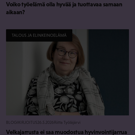
Voiko työelämä olla hyvää ja tuottavaa samaan
aikaan?
TALOUS JA ELINKEINOELÄMÄ
BLOGIKIRJOITUS
26.5.2026
Riitta Työläjärvi
Velkajarrusta ei saa muodostua hyvinvointijarrua