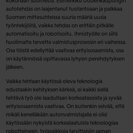
kokonaan Suomesta. Esimerkiksi Uudenkaupungin
autotehdas on laajentanut tuotantoaan ja palkkaa
Suomen mittasuhteissa suuria määriä uusia
työntekijöitä, vaikka tehdas on erittäin pitkälle
automatisoitu ja robotisoitu. Ihmistyölle on siitä
huolimatta tarvetta valmistusprosessin eri vaiheissa.
Osa töistä edellyttää vaativaa erityisosaamista, osa
on käytännössä opittavassa lyhyen perehdytyksen
jälkeen.
Vaikka tehtaan käytössä oleva teknologia
edustaakin kehityksen kärkeä, ei kaikki siellä
tehtävä työ ole laadultaan korkeatasoista ja syvää
erityisosaamista vaativaa. On kuitenkin selvää, että
mikäli kenelläkään autonvalmistajalla ei olisi
käytössään nykyistä korkealaatuista teknologiaa
robotteineen, työpaikkoja tarvittaisiin saman