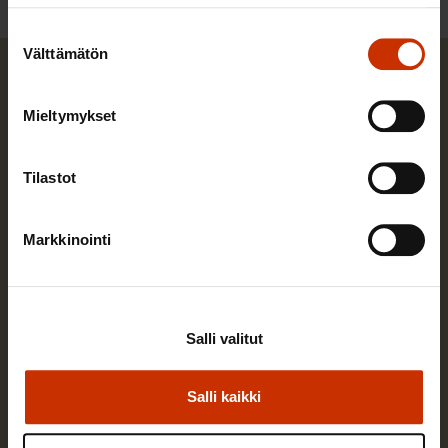
Suostumuksen
Välttämätön
valinta
Mieltymykset
Tilastot
Markkinointi
Salli valitut
Pia Björkbacka
Salli kaikki
Vastaan SAK:n ilmastopolitiikan, kestävän