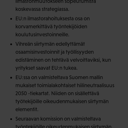
ilmastonmuutokseen sopeutumista
koskevassa strategiassa.
EU:n ilmastorahoituksesta osa on
korvamerkittävä työntekijöiden
koulutusinvestoinneille.
Vihreän siirtymän edellyttämät
osaamisinvestoinnit ja työllisyyden
edistäminen on tehtävä velvoittaviksi, kun
yritykset saavat EU:n tukea.
EU:ssa on valmisteltava Suomen mallin
mukaiset toimialakohtaiset hiilineutraalisuus
2050 -tiekartat. Niiden on sisällettävä
työtekijöille oikeudenmukaisen siirtymän
elementit.
Seuraavan komission on valmisteltava
työntekijöille oikeudenmukaisen siirtymän