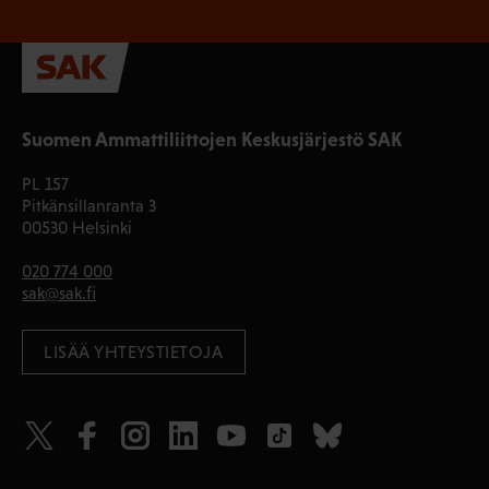
Suomen Ammattiliittojen Keskusjärjestö SAK
PL 157
Pitkänsillanranta 3
00530 Helsinki
020 774 000
sak@sak.fi
LISÄÄ YHTEYSTIETOJA