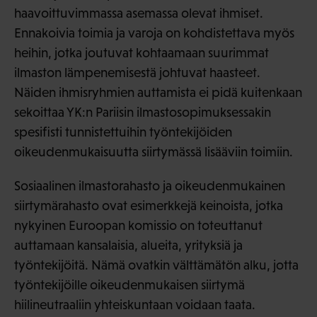
haavoittuvimmassa asemassa olevat ihmiset.
Ennakoivia toimia ja varoja on kohdistettava myös
heihin, jotka joutuvat kohtaamaan suurimmat
ilmaston lämpenemisestä johtuvat haasteet.
Näiden ihmisryhmien auttamista ei pidä kuitenkaan
sekoittaa YK:n Pariisin ilmastosopimuksessakin
spesifisti tunnistettuihin työntekijöiden
oikeudenmukaisuutta siirtymässä lisääviin toimiin.
Sosiaalinen ilmastorahasto ja oikeudenmukainen
siirtymärahasto ovat esimerkkejä keinoista, jotka
nykyinen Euroopan komissio on toteuttanut
auttamaan kansalaisia, alueita, yrityksiä ja
työntekijöitä. Nämä ovatkin välttämätön alku, jotta
työntekijöille oikeudenmukaisen siirtymä
hiilineutraaliin yhteiskuntaan voidaan taata.