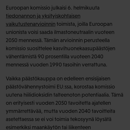
Euroopan komissio julkaisi 6. helmikuuta
tiedonannon ja yksityiskohtaisen
vaikutustenarvioinnin
toimista, joilla Euroopan
unionista voisi saada ilmastoneutraalin vuoteen
2050 mennessä. Tämän arvioinnin perusteella
komissio suosittelee kasvihuonekaasupäästöjen
vähentämistä 90 prosentilla vuoteen 2040
mennessä vuoden 1990 tasoihin verrattuna.
Vaikka päästökauppa on edelleen ensisijaisen
päästövähennystoimi EU:ssa, korostaa komissio
uutena hiilidioksidin talteenoton potentiaalia. Tämä
on erityisesti vuoden 2050 tavoitetta ajatellen
ymmärrettävää, mutta vuoden 2040 tavoitteita
asetettaessa se ei voi toimia tekosyynä löysätä
esimerkiksi maankäytön tai liikenteen