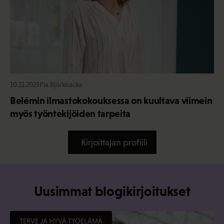
10.11.2025
Pia Björkbacka
Belémin ilmastokokouksessa on kuultava viimein
myös työntekijöiden tarpeita
Kirjoittajan profiili
Uusimmat blogikirjoitukset
TERVE JA HYVÄ TYÖELÄMÄ