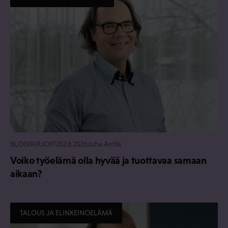
BLOGIKIRJOITUS
2.6.2026
Juha Antila
Voiko työelämä olla hyvää ja tuottavaa samaan
aikaan?
TALOUS JA ELINKEINOELÄMÄ