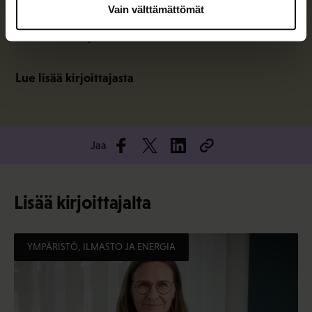
Vain välttämättömät
kehityksen ja yritysten yhteiskuntavastuuasioiden
valmistelusta ja edunvalvonnasta.
Lue lisää kirjoittajasta
Jaa
Lisää kirjoittajalta
YMPÄRISTÖ, ILMASTO JA ENERGIA