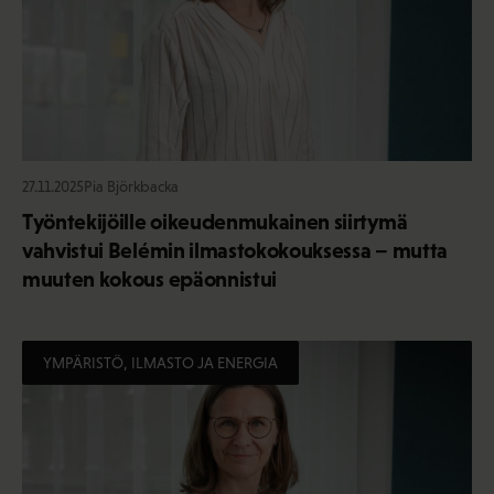
27.11.2025
Pia Björkbacka
Työntekijöille oikeudenmukainen siirtymä
vahvistui Belémin ilmastokokouksessa – mutta
muuten kokous epäonnistui
YMPÄRISTÖ, ILMASTO JA ENERGIA