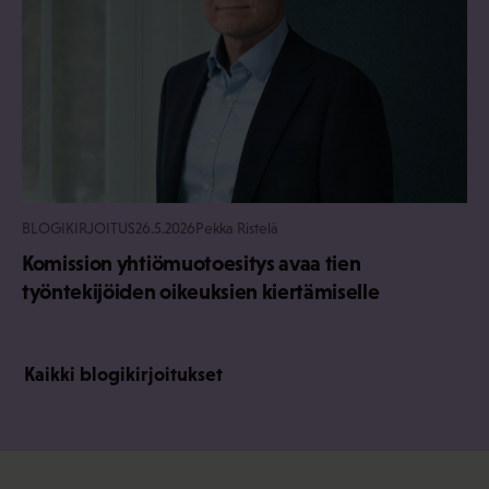
BLOGIKIRJOITUS
26.5.2026
Pekka Ristelä
Komission yhtiömuotoesitys avaa tien
työntekijöiden oikeuksien kiertämiselle
Kaikki blogikirjoitukset