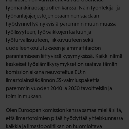
työmarkkinaosapuolten kanssa. Näin työntekijä- ja
työnantajajärjestöjen osaaminen saadaan
hyödynnettyä nykyistä paremmin muun muassa
työllisyyteen, työpaikkojen laatuun ja
työturvallisuuteen, liikkuvuuteen sekä
uudelleenkoulutukseen ja ammattitaidon
parantamiseen liittyvissä kysymyksissä. Kaikki nämä
keskeiset työelämäkysymykset on saatava tämän
komission aikana neuvoteltua EU:n
ilmastolainsäädännön 55-valmiuspakettia
paremmin vuoden 2040 ja 2050 tavoitteisiin ja
toimiin mukaan.
Olen Euroopan komission kanssa samaa miellä siitä,
että ilmastotoimien pitää hyödyttää yhteiskunnassa
kaikkia ja ilmastopolitiikan on huomioitava