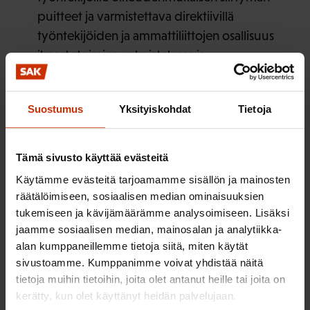
puitteet ja varmistettava direktiivillä
työntekijöiden ja ammattiliittojen osallisuus
ilmastotoimien valmistelussa ja
toteutuksessa.
Sosiaalisen ja ekologisen kestävyyden
Suostumus
Yksityiskohdat
Tietoja
painoarvoa on vahvistettava talouden
eurooppalaisessa ohjausjaksossa ja EU:n
julkisten hankintojen säännöissä.
Tämä sivusto käyttää evästeitä
Käytämme evästeitä tarjoamamme sisällön ja mainosten
räätälöimiseen, sosiaalisen median ominaisuuksien
tukemiseen ja kävijämäärämme analysoimiseen. Lisäksi
jaamme sosiaalisen median, mainosalan ja analytiikka-
LÖYDÄ LISÄÄ TÄMÄNKALTAISTA SISÄLTÖÄ:
alan kumppaneillemme tietoja siitä, miten käytät
sivustoamme. Kumppanimme voivat yhdistää näitä
EUROOPAN UNIONI
ILMASTOPOLITIIKKA
tietoja muihin tietoihin, joita olet antanut heille tai joita on
kerätty, kun olet käyttänyt heidän palvelujaan.