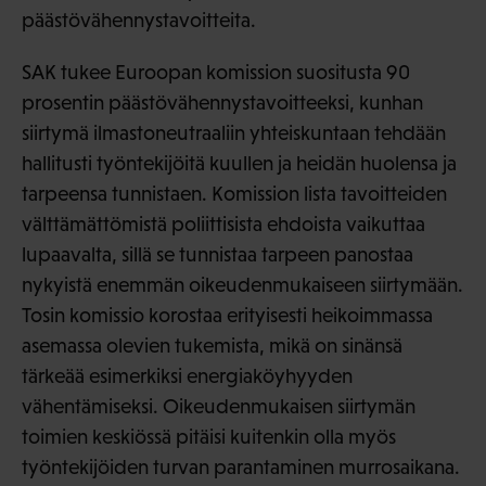
päästövähennystavoitteita.
SAK tukee Euroopan komission suositusta 90
prosentin päästövähennystavoitteeksi, kunhan
siirtymä ilmastoneutraaliin yhteiskuntaan tehdään
hallitusti työntekijöitä kuullen ja heidän huolensa ja
tarpeensa tunnistaen. Komission lista tavoitteiden
välttämättömistä poliittisista ehdoista vaikuttaa
lupaavalta, sillä se tunnistaa tarpeen panostaa
nykyistä enemmän oikeudenmukaiseen siirtymään.
Tosin komissio korostaa erityisesti heikoimmassa
asemassa olevien tukemista, mikä on sinänsä
tärkeää esimerkiksi energiaköyhyyden
vähentämiseksi. Oikeudenmukaisen siirtymän
toimien keskiössä pitäisi kuitenkin olla myös
työntekijöiden turvan parantaminen murrosaikana.