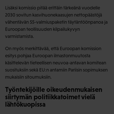
Lisäksi komissio pitää erittäin tärkeänä vuodelle
2030 sovitun kasvihuonekaasujen nettopäästöjä
vähentävän 55-valmiuspaketin täytäntöönpanoa ja
Euroopan teollisuuden kilpailukyvyn
varmistamista.
On myös merkittävää, että Euroopan komission
esitys pohjaa Euroopan ilmastonmuutosta
käsittelevän tieteellisen neuvoa-antavan komitean
suosituksiin sekä EU:n antamiin Pariisin sopimuksen
mukaisiin sitoumuksiin.
Työntekijöille oikeudenmukaisen
siirtymän politiikkatoimet vielä
lähtökuopissa