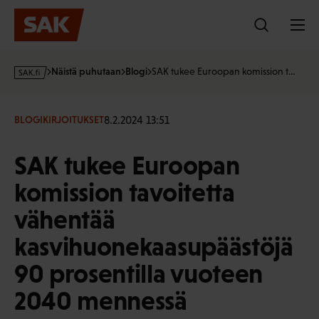
Hyppää
sisältöön
s
Näistä puhutaan
Blogi
SAK tukee Euroopan komission t…
a
k
·
8.2.2024 13:51
BLOGIKIRJOITUKSET
f
i
SAK tukee Euroopan
komission tavoitetta
vähentää
kasvihuonekaasupäästöjä
90 prosentilla vuoteen
2040 mennessä