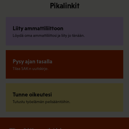
Pikalinkit
Liity ammattiliittoon
Löydä oma ammattiliittosi ja liity jo tänään.
Pysy ajan tasalla
Tilaa SAK:n uutiskirje.
Tunne oikeutesi
Tutustu työelämän pelisääntöihin.