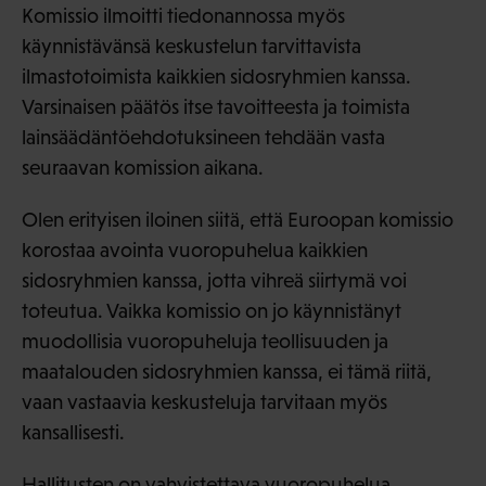
Komissio ilmoitti tiedonannossa myös
käynnistävänsä keskustelun tarvittavista
ilmastotoimista kaikkien sidosryhmien kanssa.
Varsinaisen päätös itse tavoitteesta ja toimista
lainsäädäntöehdotuksineen tehdään vasta
seuraavan komission aikana.
Olen erityisen iloinen siitä, että Euroopan komissio
korostaa avointa vuoropuhelua kaikkien
sidosryhmien kanssa, jotta vihreä siirtymä voi
toteutua. Vaikka komissio on jo käynnistänyt
muodollisia vuoropuheluja teollisuuden ja
maatalouden sidosryhmien kanssa, ei tämä riitä,
vaan vastaavia keskusteluja tarvitaan myös
kansallisesti.
Hallitusten on vahvistettava vuoropuhelua