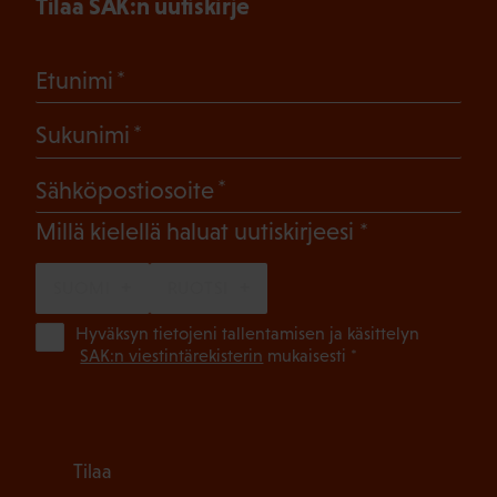
Tilaa SAK:n uutiskirje
(Pakollinen)
Etunimi
(Pakollinen)
Sukunimi
(Pakollinen)
Sähköpostiosoite
(Pakollinen)
Millä kielellä haluat uutiskirjeesi
SUOMI
RUOTSI
(Pa
Hyväksyn tietojeni tallentamisen ja käsittelyn
SAK:n viestintärekisterin
mukaisesti *
Tilaa