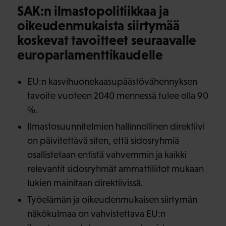
SAK:n ilmastopolitiikkaa ja
oikeudenmukaista siirtymää
koskevat tavoitteet seuraavalle
europarlamenttikaudelle
EU:n kasvihuonekaasupäästövähennyksen
tavoite vuoteen 2040 mennessä tulee olla 90
%.
Ilmastosuunnitelmien hallinnollinen direktiivi
on päivitettävä siten, että sidosryhmiä
osallistetaan entistä vahvemmin ja kaikki
relevantit sidosryhmät ammattiliitot mukaan
lukien mainitaan direktiivissä.
Työelämän ja oikeudenmukaisen siirtymän
näkökulmaa on vahvistettava EU:n