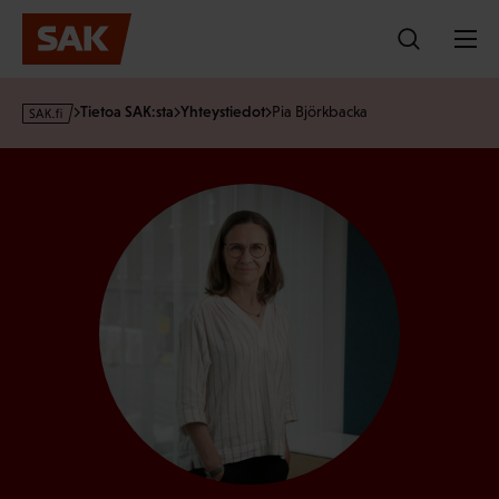
Hyppää
sisältöön
s
Tietoa SAK:sta
Yhteystiedot
Pia Björkbacka
a
k
·
f
i