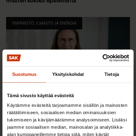
muuten kokous epäonnistui
YMPÄRISTÖ, ILMASTO JA ENERGIA
Suostumus
Yksityiskohdat
Tietoja
Tämä sivusto käyttää evästeitä
Käytämme evästeitä tarjoamamme sisällön ja mainosten
10.11.2025
Pia Björkbacka
räätälöimiseen, sosiaalisen median ominaisuuksien
Belémin ilmastokokouksessa on kuultava viimein
tukemiseen ja kävijämäärämme analysoimiseen. Lisäksi
jaamme sosiaalisen median, mainosalan ja analytiikka-
myös työntekijöiden tarpeita
alan kumppaneillemme tietoja siitä, miten käytät