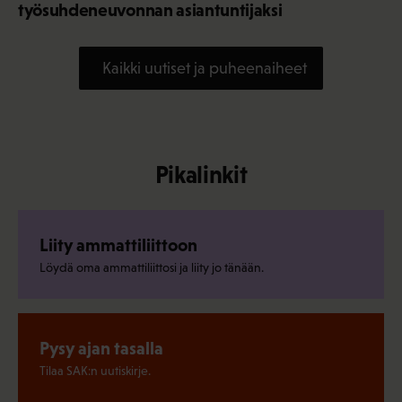
työsuhdeneuvonnan asiantuntijaksi
Kaikki uutiset ja puheenaiheet
Pikalinkit
Liity ammattiliittoon
Löydä oma ammattiliittosi ja liity jo tänään.
Pysy ajan tasalla
Tilaa SAK:n uutiskirje.