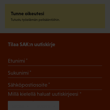
Tunne oikeutesi
Tutustu työelämän pelisääntöihin.
Tilaa SAK:n uutiskirje
(Pakollinen)
Etunimi
(Pakollinen)
Sukunimi
(Pakollinen)
Sähköpostiosoite
(Pakollinen)
Millä kielellä haluat uutiskirjeesi
SUOMI
RUOTSI