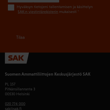
(Pa
Hyväksyn tietojeni tallentamisen ja käsittelyn
SAK:n viestintärekisterin
mukaisesti *
Tilaa
Suomen Ammattiliittojen Keskusjärjestö SAK
PL 157
Pitkänsillanranta 3
00530 Helsinki
020 774 000
sak@sak.fi