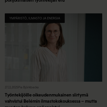
pohjoismaisen työntekijän etu
YMPÄRISTÖ, ILMASTO JA ENERGIA
27.11.2025
Pia Björkbacka
Työntekijöille oikeudenmukainen siirtymä
vahvistui Belémin ilmastokokouksessa – mutta