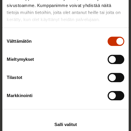
sivustoamme. Kumppanimme voivat yhdistää näitä
Kaikki henkilön kirjoitukset
tietoja muihin tietoihin, joita olet antanut heille tai joita on
kerätty, kun olet käyttänyt heidän palvelujaan.
Suostumuksen
Välttämätön
Uutisia ja puheenaiheita sinulle
valinta
Mieltymykset
AY-LIIKE SUOMESSA JA MAAILMALLA
Tilastot
Markkinointi
Salli valitut