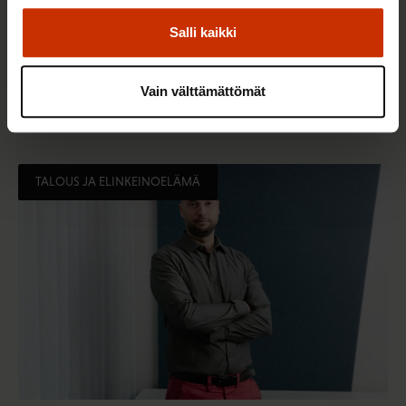
6.8.2026 9:52
Salli kaikki
SAK tukee ammattiliittojen jäsenten
harrastustoimintaa – hae apurahaa elokuun
Vain välttämättömät
aikana
TALOUS JA ELINKEINOELÄMÄ