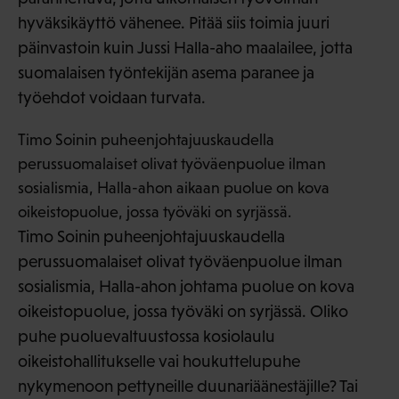
hyväksikäyttö vähenee. Pitää siis toimia juuri
päinvastoin kuin Jussi Halla-aho maalailee, jotta
suomalaisen työntekijän asema paranee ja
työehdot voidaan turvata.
Timo Soinin puheenjohtajuuskaudella
perussuomalaiset olivat työväenpuolue ilman
sosialismia, Halla-ahon aikaan puolue on kova
oikeistopuolue, jossa työväki on syrjässä.
Timo Soinin puheenjohtajuuskaudella
perussuomalaiset olivat työväenpuolue ilman
sosialismia, Halla-ahon johtama puolue on kova
oikeistopuolue, jossa työväki on syrjässä. Oliko
puhe puoluevaltuustossa kosiolaulu
oikeistohallitukselle vai houkuttelupuhe
nykymenoon pettyneille duunariäänestäjille? Tai