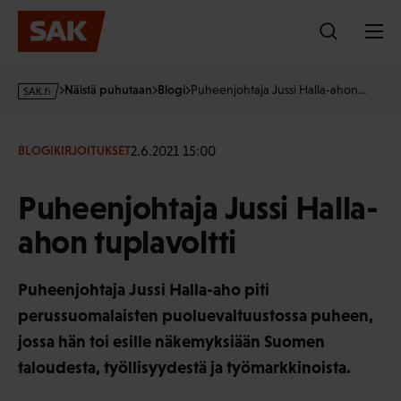
Hyppää
sisältöön
s
Näistä puhutaan
Blogi
Puheenjohtaja Jussi Halla-ahon…
a
k
·
2.6.2021 15:00
BLOGIKIRJOITUKSET
f
i
Puheenjohtaja Jussi Halla-
ahon tuplavoltti
Puheenjohtaja Jussi Halla-aho piti
perussuomalaisten puoluevaltuustossa puheen,
jossa hän toi esille näkemyksiään Suomen
taloudesta, työllisyydestä ja työmarkkinoista.