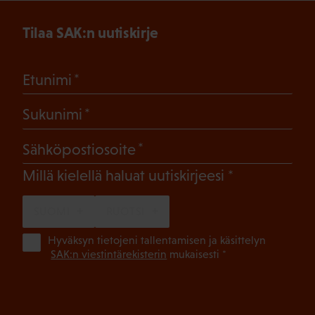
Tilaa SAK:n uutiskirje
(Pakollinen)
Etunimi
(Pakollinen)
Sukunimi
(Pakollinen)
Sähköpostiosoite
(Pakollinen)
Millä kielellä haluat uutiskirjeesi
SUOMI
RUOTSI
(Pa
Hyväksyn tietojeni tallentamisen ja käsittelyn
SAK:n viestintärekisterin
mukaisesti *