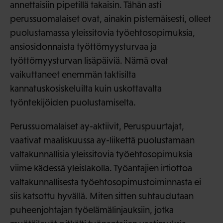
annettaisiin pipetillä takaisin. Tähän asti
perussuomalaiset ovat, ainakin pistemäisesti, olleet
puolustamassa yleissitovia työehtosopimuksia,
ansiosidonnaista työttömyysturvaa ja
työttömyysturvan lisäpäiviä. Nämä ovat
vaikuttaneet enemmän taktisilta
kannatuskosiskeluilta kuin uskottavalta
työntekijöiden puolustamiselta.
Perussuomalaiset ay-aktiivit, Peruspuurtajat,
vaativat maaliskuussa ay-liikettä puolustamaan
valtakunnallisia yleissitovia työehtosopimuksia
viime kädessä yleislakolla. Työantajien irtiottoa
valtakunnallisesta työehtosopimustoiminnasta ei
siis katsottu hyvällä. Miten sitten suhtaudutaan
puheenjohtajan työelämälinjauksiin, jotka