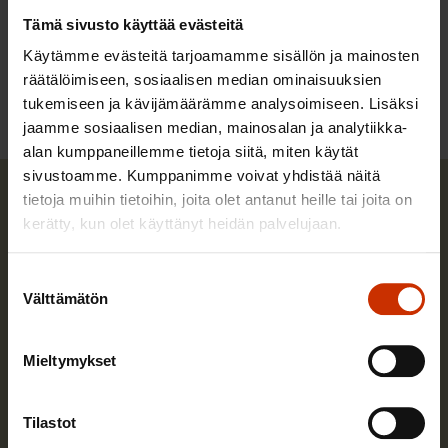
Tämä sivusto käyttää evästeitä
LÖYDÄ LISÄÄ TÄMÄNKALTAISTA SISÄLTÖÄ:
Käytämme evästeitä tarjoamamme sisällön ja mainosten
KUNTAVAALIT
TYÖEHDOT
räätälöimiseen, sosiaalisen median ominaisuuksien
tukemiseen ja kävijämäärämme analysoimiseen. Lisäksi
jaamme sosiaalisen median, mainosalan ja analytiikka-
alan kumppaneillemme tietoja siitä, miten käytät
sivustoamme. Kumppanimme voivat yhdistää näitä
tietoja muihin tietoihin, joita olet antanut heille tai joita on
kerätty, kun olet käyttänyt heidän palvelujaan.
Suostumuksen
Välttämätön
valinta
Mieltymykset
Tilastot