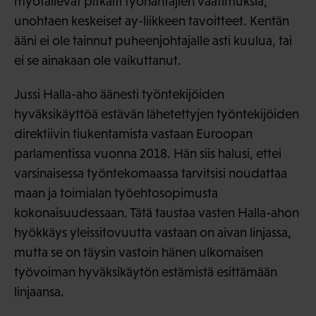
myötäilevät pitkälti työnantajien vaatimuksia,
unohtaen keskeiset ay-liikkeen tavoitteet. Kentän
ääni ei ole tainnut puheenjohtajalle asti kuulua, tai
ei se ainakaan ole vaikuttanut.
Jussi Halla-aho äänesti työntekijöiden
hyväksikäyttöä estävän lähetettyjen työntekijöiden
direktiivin tiukentamista vastaan Euroopan
parlamentissa vuonna 2018. Hän siis halusi, ettei
varsinaisessa työntekomaassa tarvitsisi noudattaa
maan ja toimialan työehtosopimusta
kokonaisuudessaan. Tätä taustaa vasten Halla-ahon
hyökkäys yleissitovuutta vastaan on aivan linjassa,
mutta se on täysin vastoin hänen ulkomaisen
työvoiman hyväksikäytön estämistä esittämään
linjaansa.