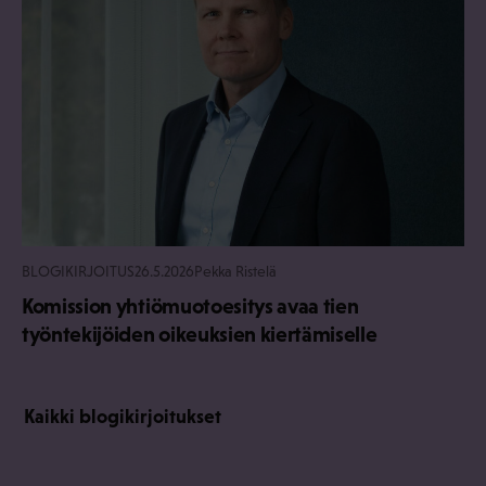
BLOGIKIRJOITUS
26.5.2026
Pekka Ristelä
Komission yhtiömuotoesitys avaa tien
työntekijöiden oikeuksien kiertämiselle
Kaikki blogikirjoitukset