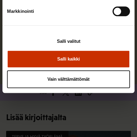
Markkinointi
Jarkko Eloranta
Toimin SAK:n puheenjohtajana ja vastaan järjestön
Salli valitut
johtamisesta.
Salli kaikki
Lue lisää kirjoittajasta
Vain välttämättömät
Jaa
Lisää kirjoittajalta
TERVE JA HYVÄ TYÖELÄMÄ