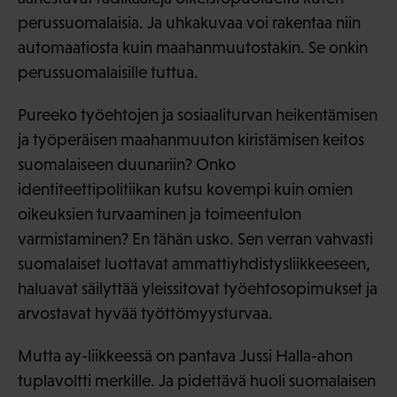
perussuomalaisia. Ja uhkakuvaa voi rakentaa niin
automaatiosta kuin maahanmuutostakin. Se onkin
perussuomalaisille tuttua.
Pureeko työehtojen ja sosiaaliturvan heikentämisen
ja työperäisen maahanmuuton kiristämisen keitos
suomalaiseen duunariin? Onko
identiteettipolitiikan kutsu kovempi kuin omien
oikeuksien turvaaminen ja toimeentulon
varmistaminen? En tähän usko. Sen verran vahvasti
suomalaiset luottavat ammattiyhdistysliikkeeseen,
haluavat säilyttää yleissitovat työehtosopimukset ja
arvostavat hyvää työttömyysturvaa.
Mutta ay-liikkeessä on pantava Jussi Halla-ahon
tuplavoltti merkille. Ja pidettävä huoli suomalaisen