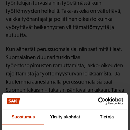
työntekijän turvasta niin työelämässä kuin
työttömyyden hetkellä. Taka-askelia on vältettävä,
vaikka työnantajat ja poliittinen oikeisto kuinka
vyöryttävät heikennysten välttämättömyyttä ja
autuutta.
Kun äänestät perussuomalaisia, niin saat mitä tilaat.
Suomalainen duunari tuskin tilaa
työehtosopimusten romuttamista, lakko-oikeuden
rajoittamista ja työttömyysturvan leikkaamista. Ja
kuulemma äänestämällä perussuomalaisia saat
Suomen takaisin – takaisin isäntävallan aikaan. Taitaa
sittenkin olla aika viedä Suomi tulevaisuuteen, ei
menneisyyteen.
Suostumus
Yksityiskohdat
Tietoja