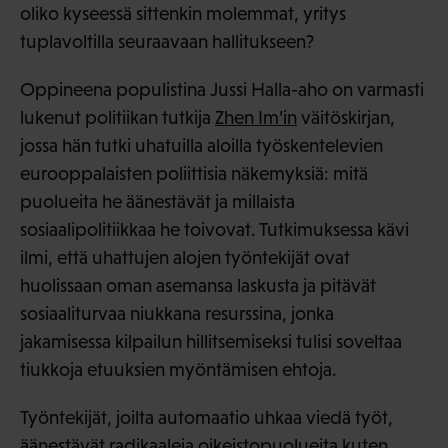
oliko kyseessä sittenkin molemmat, yritys
tuplavoltilla seuraavaan hallitukseen?
Oppineena populistina Jussi Halla-aho on varmasti
lukenut politiikan tutkija
Zhen Im’in
väitöskirjan,
jossa hän tutki uhatuilla aloilla työskentelevien
eurooppalaisten poliittisia näkemyksiä: mitä
puolueita he äänestävät ja millaista
sosiaalipolitiikkaa he toivovat. Tutkimuksessa kävi
ilmi, että uhattujen alojen työntekijät ovat
huolissaan oman asemansa laskusta ja pitävät
sosiaaliturvaa niukkana resurssina, jonka
jakamisessa kilpailun hillitsemiseksi tulisi soveltaa
tiukkoja etuuksien myöntämisen ehtoja.
Työntekijät, joilta automaatio uhkaa viedä työt,
äänestävät radikaaleja oikeistopuolueita kuten