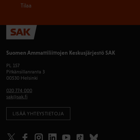
Tilaa
Suomen Ammattiliittojen Keskusjärjestö SAK
PL 157
Pitkänsillanranta 3
00530 Helsinki
020 774 000
sak@sak.fi
LISÄÄ YHTEYSTIETOJA