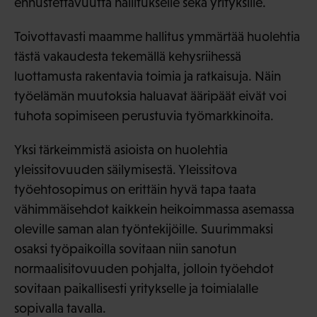
ennustettavuutta hallitukselle sekä yrityksille.
Toivottavasti maamme hallitus ymmärtää huolehtia
tästä vakaudesta tekemällä kehysriihessä
luottamusta rakentavia toimia ja ratkaisuja. Näin
työelämän muutoksia haluavat ääripäät eivät voi
tuhota sopimiseen perustuvia työmarkkinoita.
Yksi tärkeimmistä asioista on huolehtia
yleissitovuuden säilymisestä. Yleissitova
työehtosopimus on erittäin hyvä tapa taata
vähimmäisehdot kaikkein heikoimmassa asemassa
oleville saman alan työntekijöille. Suurimmaksi
osaksi työpaikoilla sovitaan niin sanotun
normaalisitovuuden pohjalta, jolloin työehdot
sovitaan paikallisesti yritykselle ja toimialalle
sopivalla tavalla.