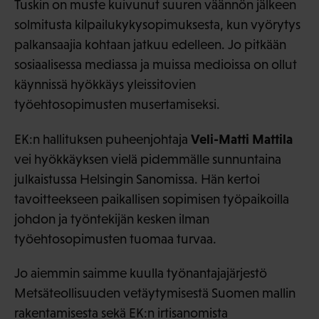
Tuskin on muste kuivunut suuren väännön jälkeen
solmitusta kilpailukykysopimuksesta, kun vyörytys
palkansaajia kohtaan jatkuu edelleen. Jo pitkään
sosiaalisessa mediassa ja muissa medioissa on ollut
käynnissä hyökkäys yleissitovien
työehtosopimusten musertamiseksi.
Veli-Matti Mattila
EK:n hallituksen puheenjohtaja
vei hyökkäyksen vielä pidemmälle sunnuntaina
julkaistussa Helsingin Sanomissa. Hän kertoi
tavoitteekseen paikallisen sopimisen työpaikoilla
johdon ja työntekijän kesken ilman
työehtosopimusten tuomaa turvaa.
Jo aiemmin saimme kuulla työnantajajärjestö
Metsäteollisuuden vetäytymisestä Suomen mallin
rakentamisesta sekä EK:n irtisanomista