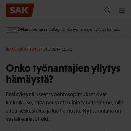
Hyppää
sisältöön
s
Näistä puhutaan
Blogi
Onko työnantajien yllytys hämä…
a
k
·
14.3.2017 10:20
BLOGIKIRJOITUKSET
f
i
Onko työnantajien yllytys
hämäystä?
Ensi syksynä useat työehtosopimukset ovat
katkolla. Se, mitä neuvotteluihin tarvitsisimme, olisi
aitoa keskustelua ja luottamusta. Nyt suuntana on
vastakkainasettelu.