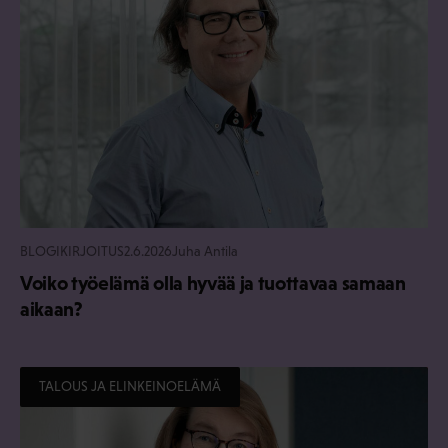
BLOGIKIRJOITUS
2.6.2026
Juha Antila
Voiko työelämä olla hyvää ja tuottavaa samaan
aikaan?
TALOUS JA ELINKEINOELÄMÄ