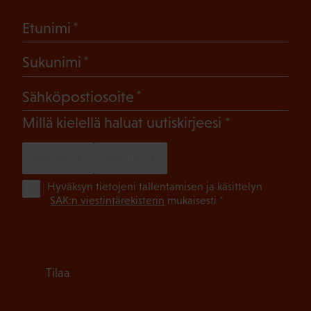
(Pakollinen)
Etunimi
(Pakollinen)
Sukunimi
(Pakollinen)
Sähköpostiosoite
(Pakollinen)
Millä kielellä haluat uutiskirjeesi
SUOMI
RUOTSI
(Pa
Hyväksyn tietojeni tallentamisen ja käsittelyn
SAK:n viestintärekisterin
mukaisesti *
Tilaa