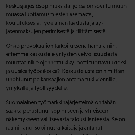
keskusjärjestösopimuksista, joissa on sovittu muun
muassa luottamusmiesten asemasta,
koulutuksesta, työelämän laadusta ja ay-
jäsenmaksujen perimisestä ja tilittämisestä.
Onko provokaation tarkoituksena hämätä niin,
ettemme keskustele yritysten velvollisuudesta
muuttaa niille ojennettu kiky-potti tuottavuudeksi
ja uusiksi työpaikoiksi? Keskustelusta on nimittäin
unohtunut palkansaajien antama tuki viennille,
yrityksille ja työllisyydelle.
Suomalainen työmarkkinajärjestelmä on tähän
saakka perustunut sopimiseen ja yhteiseen
näkemykseen vallitsevasta taloustilanteesta. Se on
raamittanut sopimusratkaisuja ja antanut