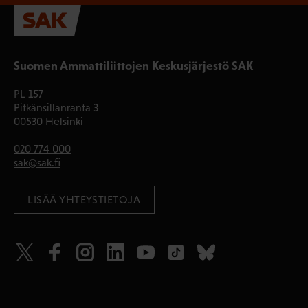
Suomen Ammattiliittojen Keskusjärjestö SAK
PL 157
Pitkänsillanranta 3
00530 Helsinki
020 774 000
sak@sak.fi
LISÄÄ YHTEYSTIETOJA