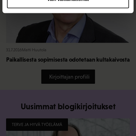
31.7.2016
Matti Huutola
Paikallisesta sopimisesta odotetaan kultakaivosta
Kirjoittajan profiili
Uusimmat blogikirjoitukset
TERVE JA HYVÄ TYÖELÄMÄ