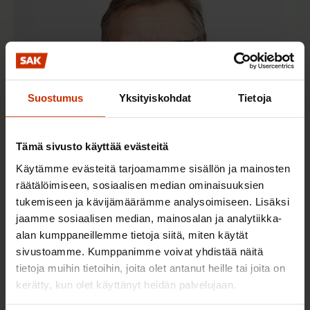
Suostumus
Yksityiskohdat
Tietoja
Tämä sivusto käyttää evästeitä
Käytämme evästeitä tarjoamamme sisällön ja mainosten
räätälöimiseen, sosiaalisen median ominaisuuksien
12.10.2018
Matti Huutola
tukemiseen ja kävijämäärämme analysoimiseen. Lisäksi
Sitä saa, mitä tilaa – Sipilän hallitus loi ikiliikkujan
jaamme sosiaalisen median, mainosalan ja analytiikka-
alan kumppaneillemme tietoja siitä, miten käytät
sivustoamme. Kumppanimme voivat yhdistää näitä
TALOUS JA ELINKEINOELÄMÄ
tietoja muihin tietoihin, joita olet antanut heille tai joita on
kerätty, kun olet käyttänyt heidän palvelujaan.