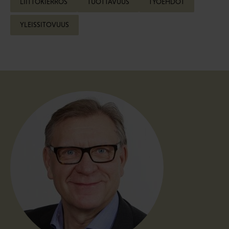
LIITTOKIERROS
TUOTTAVUUS
TYÖEHDOT
YLEISSITOVUUS