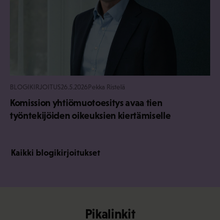
BLOGIKIRJOITUS
26.5.2026
Pekka Ristelä
Komission yhtiömuotoesitys avaa tien
työntekijöiden oikeuksien kiertämiselle
Kaikki blogikirjoitukset
Pikalinkit