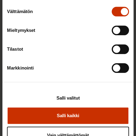
Suostumuksen
Välttämätön
valinta
Mieltymykset
Tilastot
13.6.2017
Matti Huutola
Markkinointi
Suomeen tarvitaan sopimista arvostava hallitus
Salli valitut
TASA-ARVO JA YHDENVERTAISUUS
Salli kaikki
Vain välttämättömät