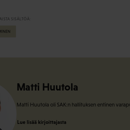
ISTA SISÄLTÖÄ:
MINEN
Matti Huutola
Matti Huutola oli SAK:n hallituksen entinen vara
Lue lisää kirjoittajasta