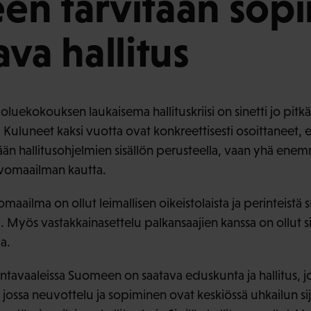
n tarvitaan sopi
ava hallitus
uekokouksen laukaisema hallituskriisi on sinetti jo pitkä
. Kuluneet kaksi vuotta ovat konkreettisesti osoittaneet, et
ään hallitusohjelmien sisällön perusteella, vaan yhä ene
rvomaailman kautta.
vomaailma on ollut leimallisen oikeistolaista ja perinteist
 Myös vastakkainasettelu palkansaajien kanssa on ollut si
a.
avaaleissa Suomeen on saatava eduskunta ja hallitus, 
a jossa neuvottelu ja sopiminen ovat keskiössä uhkailun 