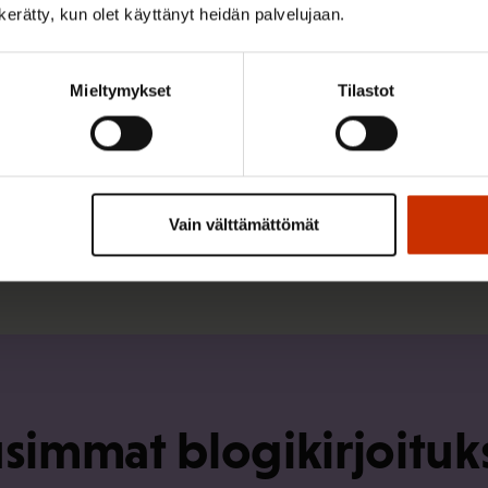
n kerätty, kun olet käyttänyt heidän palvelujaan.
Mieltymykset
Tilastot
14.3.2017
Matti Huutola
Onko työnantajien yllytys hämäystä?
Vain välttämättömät
simmat blogikirjoituk