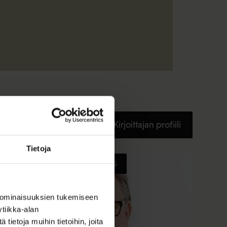
Kirjoittajan profiili
Tietoja
TASA-ARVO JA YHDENVERTAISUUS
 ominaisuuksien tukemiseen
tiikka-alan
ietoja muihin tietoihin, joita