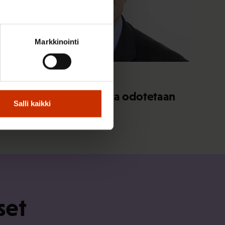
Markkinointi
31.7.2016
Matti Huutola
Paikallisesta sopimisesta odotetaan
Salli kaikki
kultakaivosta
set