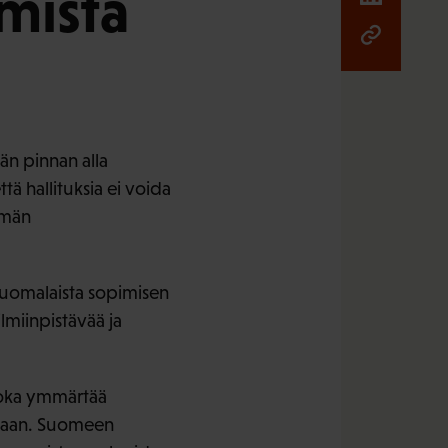
mista
än pinnan alla
tä hallituksia ei voida
mmän
ä suomalaista sopimisen
lmiinpistävää ja
joka ymmärtää
sijaan. Suomeen