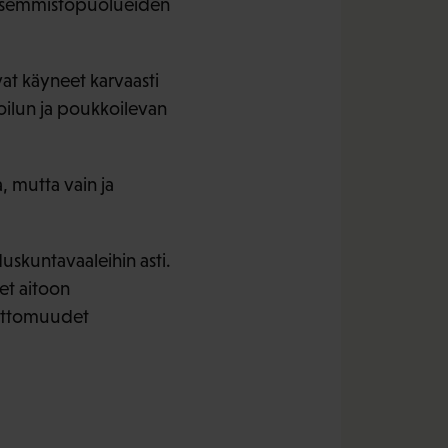
t. Vasemmistopuolueiden
vat käyneet karvaasti
oilun ja poukkoilevan
, mutta vain ja
uskuntavaaleihin asti.
et aitoon
tuuttomuudet