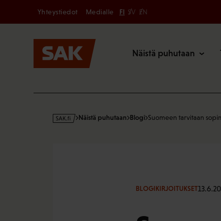
Secondary
Hyppää
Yhteystiedot
Medialle
FI
SV
EN
sisältöön
Päävalikk
Näistä puhutaan
s
Näistä puhutaan
Blogi
Suomeen tarvitaan sopim
a
k
·
f
i
13.6.20
BLOGIKIRJOITUKSET