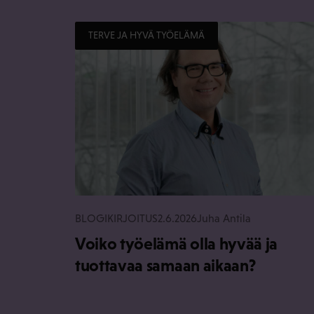
TERVE JA HYVÄ TYÖELÄMÄ
BLOGIKIRJOITUS
2.6.2026
Juha Antila
Voiko työelämä olla hyvää ja
tuottavaa samaan aikaan?