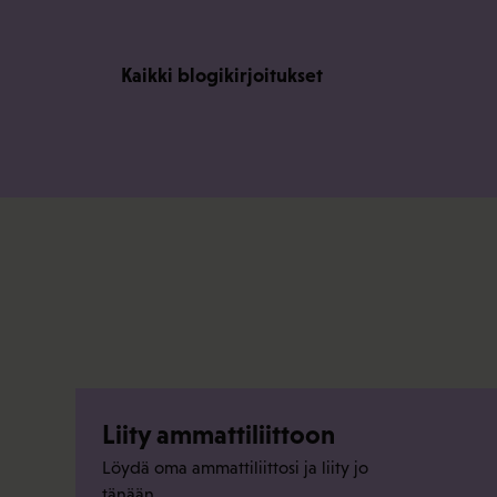
Kaikki blogikirjoitukset
Liity ammattiliittoon
Löydä oma ammattiliittosi ja liity jo
tänään.