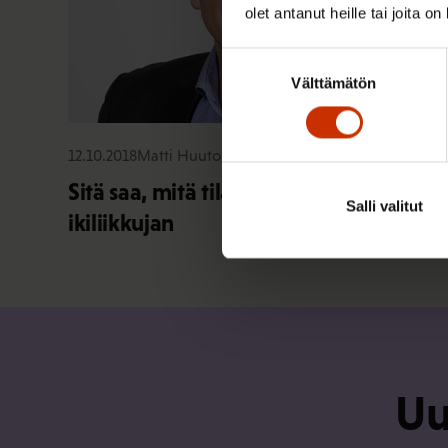
olet antanut heille tai joita o
Suostumuksen
Välttämätön
valinta
12.10.2018
Matti Huutola
Sitä saa, mitä tilaa – Sipilän hallitus loi
Salli valitut
ikiliikkujan
Uu