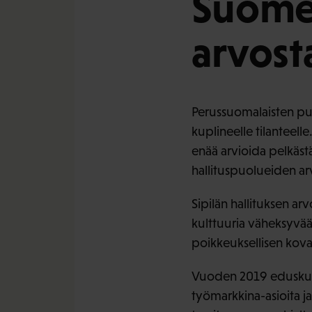
Suomee
arvost
Perussuomalaisten puol
kuplineelle tilanteelle
enää arvioida pelkäst
hallituspuolueiden a
Sipilän hallituksen ar
kulttuuria väheksyvää.
poikkeuksellisen kova
Vuoden 2019 eduskunt
työmarkkina-asioita j