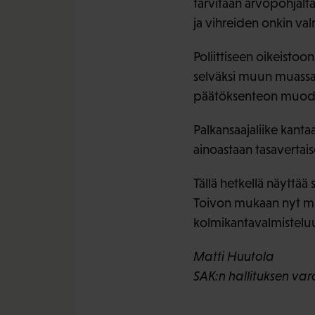
tarvitaan arvopohjalta
ja vihreiden onkin va
Poliittiseen oikeistoo
selväksi muun muassa
päätöksenteon muodo
Palkansaajaliike kanta
ainoastaan tasaverta
Tällä hetkellä näyttää
Toivon mukaan nyt muo
kolmikantavalmistelu
Matti Huutola
SAK:n hallituksen var