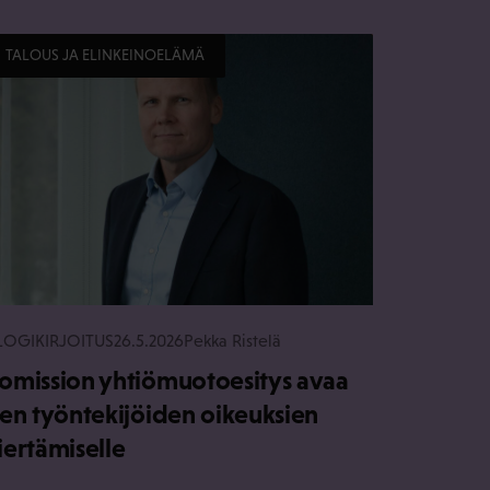
TALOUS JA ELINKEINOELÄMÄ
LOGIKIRJOITUS
26.5.2026
Pekka Ristelä
omission yhtiömuotoesitys avaa
ien työntekijöiden oikeuksien
iertämiselle