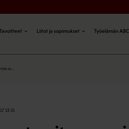
o
Tavoitteet
Liitot ja sopimukset
Työelämän ABC
ista ar…
17 15:31