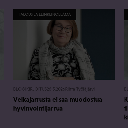
TALOUS JA ELINKEINOELÄMÄ
BLOGIKIRJOITUS
26.5.2026
Riitta Työläjärvi
B
Velkajarrusta ei saa muodostua
K
hyvinvointijarrua
t
k