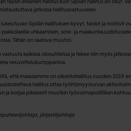
an täysin erilainen hallitus kuin Sipilän hallitus on ollu
lmistauduttava jatkossa hallitusvastuuseen.
n lukeutuvan Sipilän hallituksen kyvyt, taidot ja motiivit o
 pakkolaeilla uhkaamisen, sote- ja maakuntauudistussek
ssa. Tähän on saatava muutos.
a vastuuta kaikissa olosuhteissa ja tekee niin myös jatkossa
isena neuvottelukumppanina.
 siltä, että maassamme on oikeistohallitus vuoden 2019 ed
dostettava hallitus ottaa työttömyysturvan aktiivitoim
un ja korjaa pikaisesti muutkin työvoimapolitiikan koh
apuheenjohtaja, järjestöjohtaja