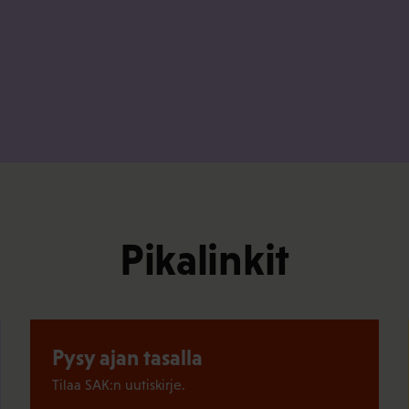
Pikalinkit
Pysy ajan tasalla
Tilaa SAK:n uutiskirje.