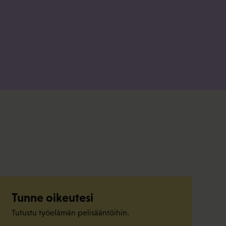
Tunne oikeutesi
Tutustu työelämän pelisääntöihin.