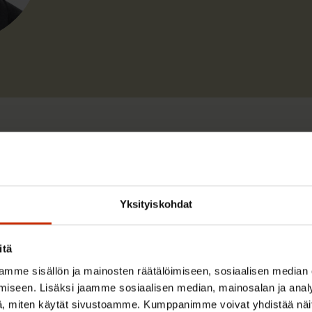
Yksityiskohdat
TASA-ARVO JA YHDENVERTAISUUS
itä
mme sisällön ja mainosten räätälöimiseen, sosiaalisen median
iseen. Lisäksi jaamme sosiaalisen median, mainosalan ja analy
, miten käytät sivustoamme. Kumppanimme voivat yhdistää näitä t