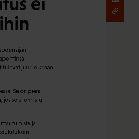
tus ei
ihin
uoden ajan
aporttinsa
 tulevat juuri oikeaan
essa. Se on pieni
 jos se ei onnistu
uttautumista ja
 koulutuksen