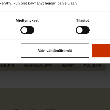
n kerätty, kun olet käyttänyt heidän palvelujaan.
kan asiantuntija
Mieltymykset
Tilastot
Vain välttämättömät
ISTA SISÄLTÖÄ:
KOULUTUS
MAAHANMUUTTO
NUORET
TYÖLLISYYS