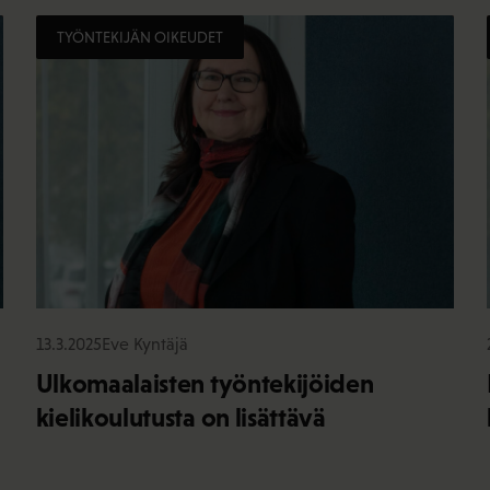
TYÖNTEKIJÄN OIKEUDET
13.3.2025
Eve Kyntäjä
Ulkomaalaisten työntekijöiden
kielikoulutusta on lisättävä