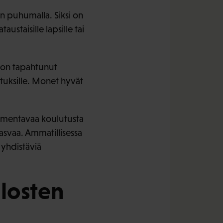
en puhumalla. Siksi on
staisille lapsille tai
ä on tapahtunut
tuksille. Monet hyvät
lmentavaa koulutusta
kasvaa. Ammatillisessa
 yhdistäviä
losten