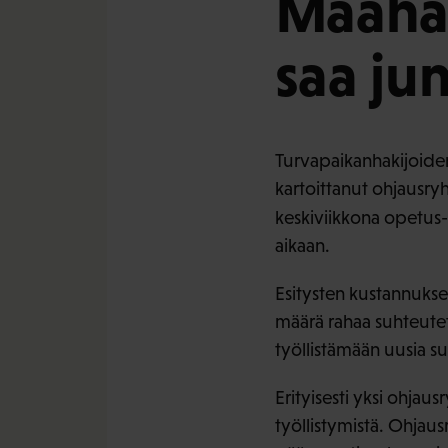
Maahan
saa ju
Turvapaikanhakijoide
kartoittanut ohjausr
keskiviikkona opetus- 
aikaan.
Esitysten kustannukse
määrä rahaa suhteutet
työllistämään uusia su
Erityisesti yksi ohja
työllistymistä. Ohjau