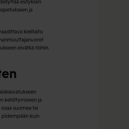
ellyttää esityksen
n opetukseen ja
adittava kielitaito
ahanmuuttajanuoret
tukseen eivätkä töihin.
ten
rhaiskasvatukseen
en kehittymiseen ja
ä osaa suomea tai
la pidempään kuin