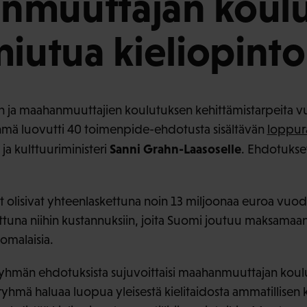
muuttajan koulu
miutua kieliopinto
n ja maahanmuuttajien koulutuksen kehittämistarpeita v
yhmä luovutti 40 toimenpide-ehdotusta sisältävän
loppur
Sanni Grahn-Laasoselle
ja kulttuuriministeri
. Ehdotukset
t olisivat yhteenlaskettuna noin 13 miljoonaa euroa vuod
tuna niihin kustannuksiin, joita Suomi joutuu maksamaan,
omalaisia.
usryhmän ehdotuksista sujuvoittaisi maahanmuuttajan koul
sryhmä haluaa luopua yleisestä kielitaidosta ammatillisen