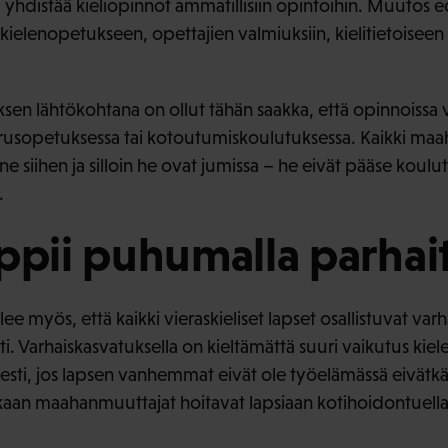
yhdistää kieliopinnot ammatillisiin opintoihin. Muutos ed
 kielenopetukseen, opettajien valmiuksiin, kielitietoisee
en lähtökohtana on ollut tähän saakka, että opinnoissa va
erusopetuksessa tai kotoutumiskoulutuksessa. Kaikki ma
e siihen ja silloin he ovat jumissa – he eivät pääse koulu
.
ppii puhumalla parhai
e myös, että kaikki vieraskieliset lapset osallistuvat va
ti. Varhaiskasvatuksella on kieltämättä suuri vaikutus kiel
esti, jos lapsen vanhemmat eivät ole työelämässä eivätk
ukaan maahanmuuttajat hoitavat lapsiaan kotihoidontuel