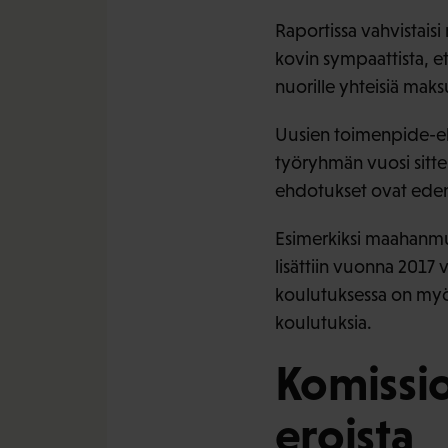
Raportissa vahvistaisi
kovin sympaattista, et
nuorille yhteisiä maks
Uusien toimenpide-ehd
työryhmän vuosi sitte
ehdotukset ovat ede
Esimerkiksi maahanmu
lisättiin vuonna 2017 
koulutuksessa on myös
koulutuksia.
Komissio
eroista