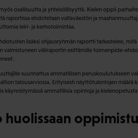
 myös osallisuutta ja yhteisöllisyyttä. Kielen oppii parhait
tä raportissa ehdotetaan valtaväestön ja maahanmuuttajatau
uttomia leiri- ja kerhotoimintaa.
otusten lisäksi ohjausryhmän raportti tarkastelee, mit
n valmistuneen väliraportin esittämille toimenpide-ehdo
nneet.
uttajille suunnattua ammatillisen peruskoulutukseen va
valtion talousarviossa. Erityisesti näyttötukintojen määrä 
 käynnistymässä ammatillisia opintoja ja kielenopetusta
 huolissaan oppimistu