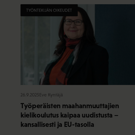
TYÖNTEKIJÄN OIKEUDET
26.9.2025
Eve Kyntäjä
Työperäisten maahanmuuttajien
kielikoulutus kaipaa uudistusta –
kansallisesti ja EU-tasolla