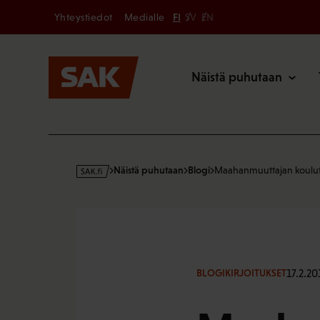
Secondary
Hyppää
Yhteystiedot
Medialle
FI
SV
EN
sisältöön
Päävalikk
Näistä puhutaan
s
Näistä puhutaan
Blogi
Maahanmuuttajan koulut
a
k
·
f
i
17.2.20
BLOGIKIRJOITUKSET