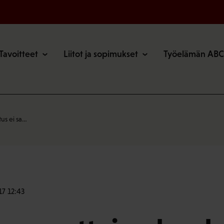
o
Tavoitteet
Liitot ja sopimukset
Työelämän ABC
us ei sa…
17 12:43