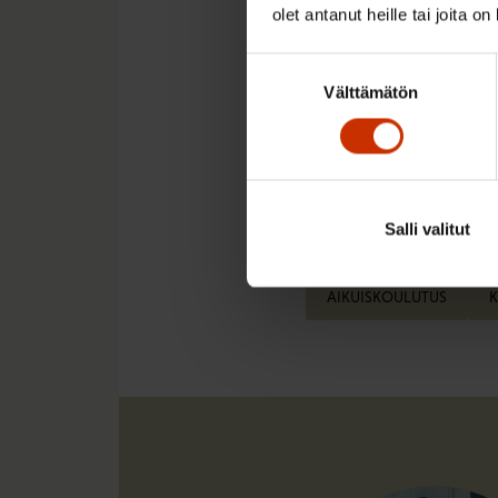
olet antanut heille tai joita o
Eve Kyntäjä
Suostumuksen
maahanmuuttopolitii
Välttämätön
valinta
Twitter @EveKyntaja
Salli valitut
LÖYDÄ LISÄÄ TÄMÄNKALTA
AIKUISKOULUTUS