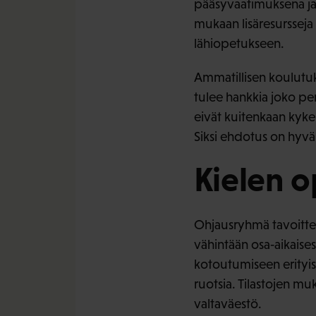
pääsyvaatimuksena ja 
mukaan lisäresursseja
lähiopetukseen.
Ammatillisen koulutuks
tulee hankkia joko p
eivät kuitenkaan kyken
Siksi ehdotus on hyvä
Kielen o
Ohjausryhmä tavoittele
vähintään osa‐aikaises
kotoutumiseen erityis
ruotsia. Tilastojen m
valtaväestö.