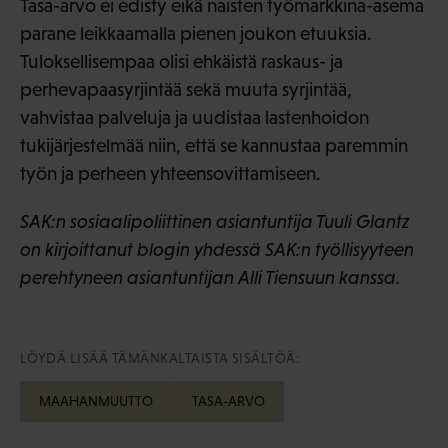
Tasa-arvo ei edisty eikä naisten työmarkkina-asema
parane leikkaamalla pienen joukon etuuksia.
Tuloksellisempaa olisi ehkäistä raskaus- ja
perhevapaasyrjintää sekä muuta syrjintää,
vahvistaa palveluja ja uudistaa lastenhoidon
tukijärjestelmää niin, että se kannustaa paremmin
työn ja perheen yhteensovittamiseen.
SAK:n sosiaalipoliittinen asiantuntija Tuuli Glantz
on kirjoittanut blogin yhdessä SAK:n työllisyyteen
perehtyneen asiantuntijan Alli Tiensuun kanssa.
LÖYDÄ LISÄÄ TÄMÄNKALTAISTA SISÄLTÖÄ:
MAAHANMUUTTO
TASA-ARVO