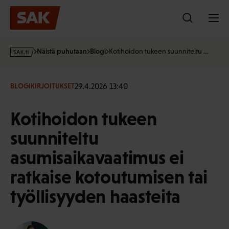
Hyppää
sisältöön
s
Näistä puhutaan
Blogi
Kotihoidon tukeen suunniteltu …
a
k
·
29.4.2026 13:40
BLOGIKIRJOITUKSET
f
i
Kotihoidon tukeen
suunniteltu
asumisaikavaatimus ei
ratkaise kotoutumisen tai
työllisyyden haasteita