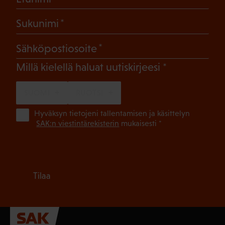
(Pakollinen)
Sukunimi
(Pakollinen)
Sähköpostiosoite
(Pakollinen)
Millä kielellä haluat uutiskirjeesi
SUOMI
RUOTSI
(Pa
Hyväksyn tietojeni tallentamisen ja käsittelyn
SAK:n viestintärekisterin
mukaisesti *
Tilaa