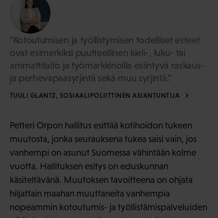
"Kotoutumisen ja työllistymisen todelliset esteet
ovat esimerkiksi puutteellinen kieli-, luku- tai
ammattitaito ja työmarkkinoilla esiintyvä raskaus-
ja perhevapaasyrjintä sekä muu syrjintä."
TUULI GLANTZ, SOSIAALIPOLIITTINEN ASIANTUNTIJA
Petteri Orpon hallitus esittää kotihoidon tukeen
muutosta, jonka seurauksena tukea saisi vain, jos
vanhempi on asunut Suomessa vähintään kolme
vuotta. Hallituksen esitys on eduskunnan
käsiteltävänä. Muutoksen tavoitteena on ohjata
hiljattain maahan muuttaneita vanhempia
nopeammin kotoutumis- ja työllistämispalveluiden