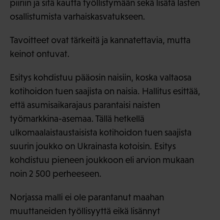
piiriin ja sitä kautta työllistymään sekä lisätä lasten
osallistumista varhaiskasvatukseen.
Tavoitteet ovat tärkeitä ja kannatettavia, mutta
keinot ontuvat.
Esitys kohdistuu pääosin naisiin, koska valtaosa
kotihoidon tuen saajista on naisia. Hallitus esittää,
että asumisaikarajaus parantaisi naisten
työmarkkina-asemaa. Tällä hetkellä
ulkomaalaistaustaisista kotihoidon tuen saajista
suurin joukko on Ukrainasta kotoisin. Esitys
kohdistuu pieneen joukkoon eli arvion mukaan
noin 2 500 perheeseen.
Norjassa malli ei ole parantanut maahan
muuttaneiden työllisyyttä eikä lisännyt