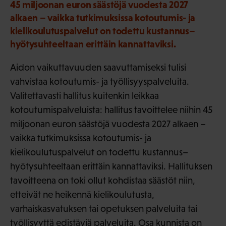
45 miljoonan euron säästöjä vuodesta 2027
alkaen – vaikka tutkimuksissa kotoutumis- ja
kielikoulutuspalvelut on todettu kustannus–
hyötysuhteeltaan erittäin kannattaviksi.
Aidon vaikuttavuuden saavuttamiseksi tulisi
vahvistaa kotoutumis- ja työllisyyspalveluita.
Valitettavasti hallitus kuitenkin leikkaa
kotoutumispalveluista: hallitus tavoittelee niihin 45
miljoonan euron säästöjä vuodesta 2027 alkaen –
vaikka tutkimuksissa kotoutumis- ja
kielikoulutuspalvelut on todettu kustannus–
hyötysuhteeltaan erittäin kannattaviksi. Hallituksen
tavoitteena on toki ollut kohdistaa säästöt niin,
etteivät ne heikennä kielikoulutusta,
varhaiskasvatuksen tai opetuksen palveluita tai
työllisyyttä edistäviä palveluita. Osa kunnista on