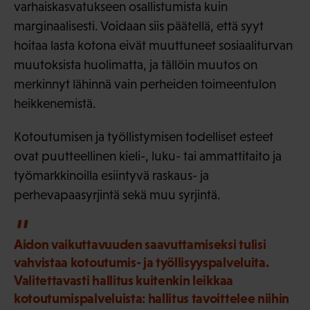
varhaiskasvatukseen osallistumista kuin
marginaalisesti. Voidaan siis päätellä, että syyt
hoitaa lasta kotona eivät muuttuneet sosiaaliturvan
muutoksista huolimatta, ja tällöin muutos on
merkinnyt lähinnä vain perheiden toimeentulon
heikkenemistä.
Kotoutumisen ja työllistymisen todelliset esteet
ovat puutteellinen kieli-, luku- tai ammattitaito ja
työmarkkinoilla esiintyvä raskaus- ja
perhevapaasyrjintä sekä muu syrjintä.
Aidon vaikuttavuuden saavuttamiseksi tulisi
vahvistaa kotoutumis- ja työllisyyspalveluita.
Valitettavasti hallitus kuitenkin leikkaa
kotoutumispalveluista: hallitus tavoittelee niihin