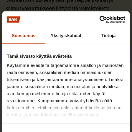
Vastaan SAK:ssa erityisesti perhepolitiikkaan ja
sairausvakuutukseen liittyvästä valmistelusta.
Lue lisää kirjoittajasta
Suostumus
Yksityiskohdat
Tietoja
Jaa
Tämä sivusto käyttää evästeitä
Käytämme evästeitä tarjoamamme sisällön ja mainosten
räätälöimiseen, sosiaalisen median ominaisuuksien
Lisää kirjoittajalta
tukemiseen ja kävijämäärämme analysoimiseen. Lisäksi
jaamme sosiaalisen median, mainosalan ja analytiikka-
alan kumppaneillemme tietoja siitä, miten käytät
SOSIAALITURVA
sivustoamme. Kumppanimme voivat yhdistää näitä
tietoja muihin tietoihin, joita olet antanut heille tai joita on
kerätty, kun olet käyttänyt heidän palvelujaan.
Suostumuksen