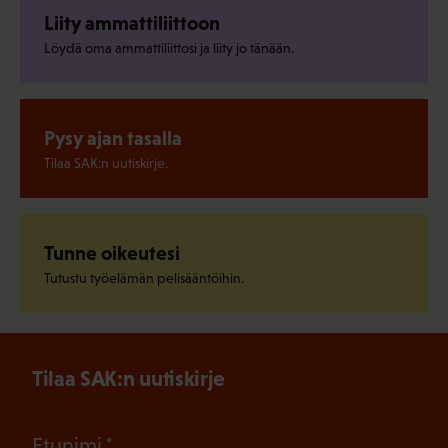
Liity ammattiliittoon
Löydä oma ammattiliittosi ja liity jo tänään.
Pysy ajan tasalla
Tilaa SAK:n uutiskirje.
Tunne oikeutesi
Tutustu työelämän pelisääntöihin.
Tilaa SAK:n uutiskirje
(Pakollinen)
Etunimi