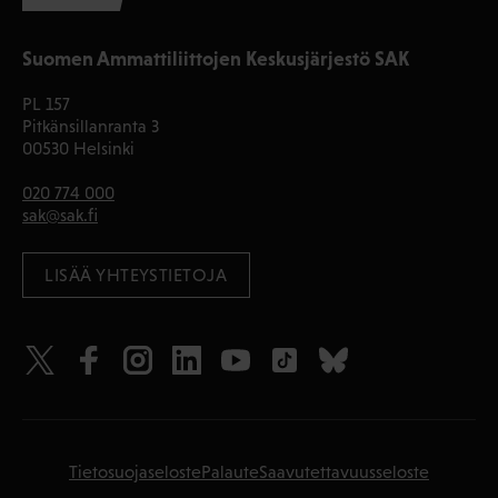
Suomen Ammattiliittojen Keskusjärjestö SAK
PL 157
Pitkänsillanranta 3
00530 Helsinki
020 774 000
sak@sak.fi
LISÄÄ YHTEYSTIETOJA
Tietosuojaseloste
Palaute
Saavutettavuusseloste