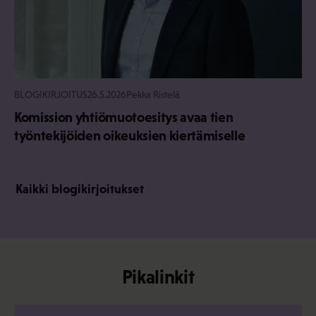
BLOGIKIRJOITUS
26.5.2026
Pekka Ristelä
Komission yhtiömuotoesitys avaa tien
työntekijöiden oikeuksien kiertämiselle
Kaikki blogikirjoitukset
Pikalinkit