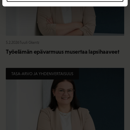
5.2.2026
Tuuli Glantz
Työelämän epävarmuus musertaa lapsihaaveet
TASA-ARVO JA YHDENVERTAISUUS