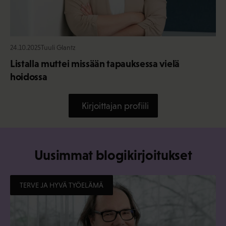
24.10.2025
Tuuli Glantz
Listalla muttei missään tapauksessa vielä
hoidossa
Kirjoittajan profiili
Uusimmat blogikirjoitukset
TERVE JA HYVÄ TYÖELÄMÄ