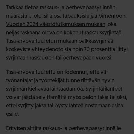
Tarkkaa tietoa raskaus- ja perhevapaasyrjinnän
määrästä ei ole, sillä osa tapauksista jää pimentoon.
Vuoden 2024 väestötutkimuksen mukaan
joka
neljäs raskaana oleva on kokenut raskaussyrjintää.
Tasa-arvovaltuutetun mukaan
palkkasyrjintää
koskevista yhteydenotoista noin 70 prosenttia liittyi
syrjintään raskauden tai perhevapaan vuoksi.
Tasa-arvovaltuutettu on todennut, etteivät
työnantajat ja työntekijät tunne riittävän hyvin
syrjinnän kieltävää lainsäädäntöä. Syrjintätilanteet
voivat jäädä selvittämättä myös pelon takia tai siksi,
ettei syrjitty jaksa tai pysty lähteä nostamaan asiaa
esille.
Erityisen alttiita raskaus- ja perhevapaasyrjinnälle