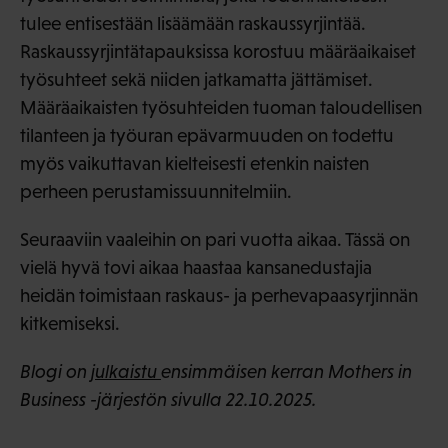
tulee entisestään lisäämään raskaussyrjintää.
Raskaussyrjintätapauksissa korostuu määräaikaiset
työsuhteet sekä niiden jatkamatta jättämiset.
Määräaikaisten työsuhteiden tuoman taloudellisen
tilanteen ja työuran epävarmuuden on todettu
myös vaikuttavan kielteisesti etenkin naisten
perheen perustamissuunnitelmiin.
Seuraaviin vaaleihin on pari vuotta aikaa. Tässä on
vielä hyvä tovi aikaa haastaa kansanedustajia
heidän toimistaan raskaus- ja perhevapaasyrjinnän
kitkemiseksi.
Blogi on
julkaistu
ensimmäisen kerran Mothers in
Business -järjestön sivulla 22.10.2025.