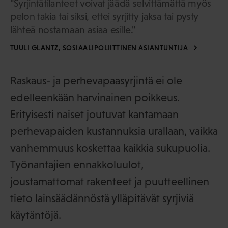
"Syrjintätilanteet voivat jäädä selvittämättä myös
pelon takia tai siksi, ettei syrjitty jaksa tai pysty
lähteä nostamaan asiaa esille."
TUULI GLANTZ, SOSIAALIPOLIITTINEN ASIANTUNTIJA
Raskaus- ja perhevapaasyrjintä ei ole
edelleenkään harvinainen poikkeus.
Erityisesti naiset joutuvat kantamaan
perhevapaiden kustannuksia urallaan, vaikka
vanhemmuus koskettaa kaikkia sukupuolia.
Työnantajien ennakkoluulot,
joustamattomat rakenteet ja puutteellinen
tieto lainsäädännöstä ylläpitävät syrjiviä
käytäntöjä.