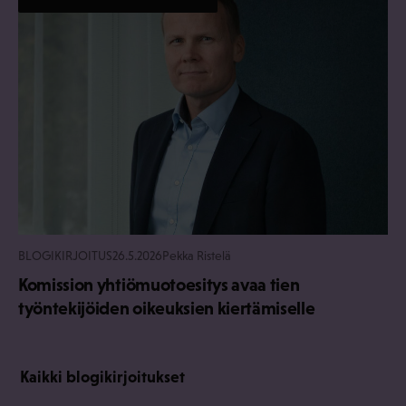
BLOGIKIRJOITUS
26.5.2026
Pekka Ristelä
Komission yhtiömuotoesitys avaa tien
työntekijöiden oikeuksien kiertämiselle
Kaikki blogikirjoitukset