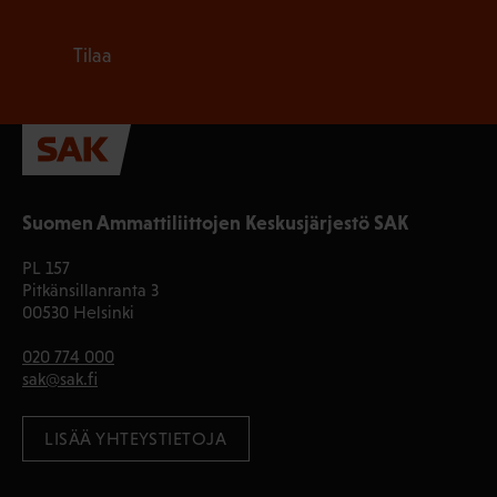
Tilaa
Suomen Ammattiliittojen Keskusjärjestö SAK
PL 157
Pitkänsillanranta 3
00530 Helsinki
020 774 000
sak@sak.fi
LISÄÄ YHTEYSTIETOJA