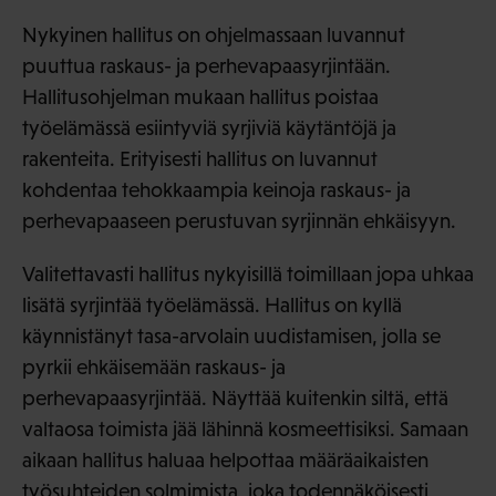
Nykyinen hallitus on ohjelmassaan luvannut
puuttua raskaus- ja perhevapaasyrjintään.
Hallitusohjelman mukaan hallitus poistaa
työelämässä esiintyviä syrjiviä käytäntöjä ja
rakenteita. Erityisesti hallitus on luvannut
kohdentaa tehokkaampia keinoja raskaus- ja
perhevapaaseen perustuvan syrjinnän ehkäisyyn.
Valitettavasti hallitus nykyisillä toimillaan jopa uhkaa
lisätä syrjintää työelämässä. Hallitus on kyllä
käynnistänyt tasa-arvolain uudistamisen, jolla se
pyrkii ehkäisemään raskaus- ja
perhevapaasyrjintää. Näyttää kuitenkin siltä, että
valtaosa toimista jää lähinnä kosmeettisiksi. Samaan
aikaan hallitus haluaa helpottaa määräaikaisten
työsuhteiden solmimista, joka todennäköisesti