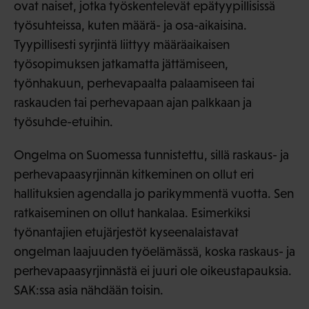
ovat naiset, jotka työskentelevät epätyypillisissä
työsuhteissa, kuten määrä- ja osa-aikaisina.
Tyypillisesti syrjintä liittyy määräaikaisen
työsopimuksen jatkamatta jättämiseen,
työnhakuun, perhevapaalta palaamiseen tai
raskauden tai perhevapaan ajan palkkaan ja
työsuhde-etuihin.
Ongelma on Suomessa tunnistettu, sillä raskaus- ja
perhevapaasyrjinnän kitkeminen on ollut eri
hallituksien agendalla jo parikymmentä vuotta. Sen
ratkaiseminen on ollut hankalaa. Esimerkiksi
työnantajien etujärjestöt kyseenalaistavat
ongelman laajuuden työelämässä, koska raskaus- ja
perhevapaasyrjinnästä ei juuri ole oikeustapauksia.
SAK:ssa asia nähdään toisin.