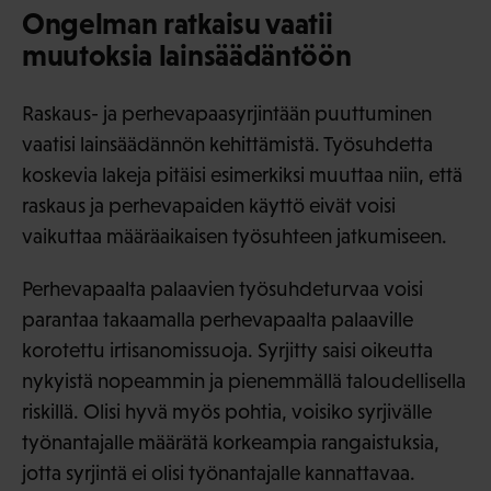
Ongelman ratkaisu vaatii
muutoksia lainsäädäntöön
Raskaus- ja perhevapaasyrjintään puuttuminen
vaatisi lainsäädännön kehittämistä. Työsuhdetta
koskevia lakeja pitäisi esimerkiksi muuttaa niin, että
raskaus ja perhevapaiden käyttö eivät voisi
vaikuttaa määräaikaisen työsuhteen jatkumiseen.
Perhevapaalta palaavien työsuhdeturvaa voisi
parantaa takaamalla perhevapaalta palaaville
korotettu irtisanomissuoja. Syrjitty saisi oikeutta
nykyistä nopeammin ja pienemmällä taloudellisella
riskillä. Olisi hyvä myös pohtia, voisiko syrjivälle
työnantajalle määrätä korkeampia rangaistuksia,
jotta syrjintä ei olisi työnantajalle kannattavaa.