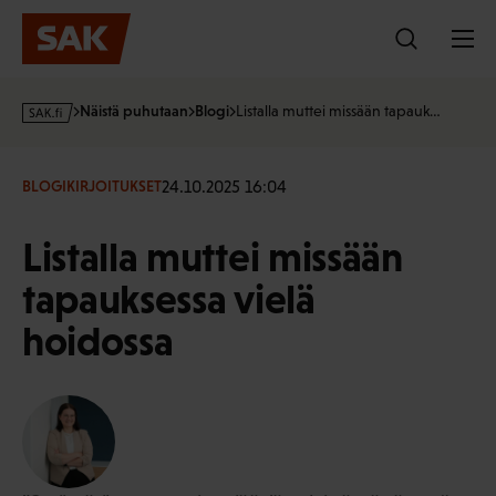
Hyppää
sisältöön
s
Näistä puhutaan
Blogi
Listalla muttei missään tapauk…
a
k
·
24.10.2025 16:04
BLOGIKIRJOITUKSET
f
i
Listalla muttei missään
tapauksessa vielä
hoidossa