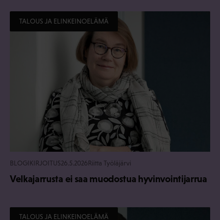
TALOUS JA ELINKEINOELÄMÄ
BLOGIKIRJOITUS
26.5.2026
Riitta Työläjärvi
Velkajarrusta ei saa muodostua hyvinvointijarrua
TALOUS JA ELINKEINOELÄMÄ