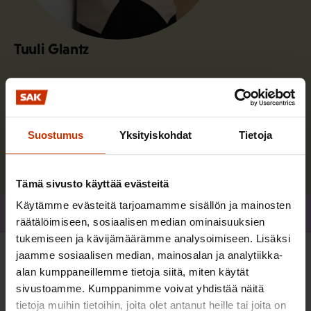
Tuuli Glantz
Vastaan SAK:ssa erityisesti perhepolitiikkaan ja
sairausvakuutukseen liittyvästä valmistelusta.
Suostumus
Yksityiskohdat
Tietoja
Lue lisää kirjoittajasta
Tämä sivusto käyttää evästeitä
Käytämme evästeitä tarjoamamme sisällön ja mainosten
Jaa
räätälöimiseen, sosiaalisen median ominaisuuksien
tukemiseen ja kävijämäärämme analysoimiseen. Lisäksi
jaamme sosiaalisen median, mainosalan ja analytiikka-
Lisää kirjoittajalta
alan kumppaneillemme tietoja siitä, miten käytät
sivustoamme. Kumppanimme voivat yhdistää näitä
tietoja muihin tietoihin, joita olet antanut heille tai joita on