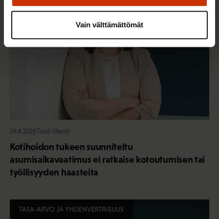
Vain välttämättömät
29.4.2026
Tuuli Glantz
Kotihoidon tukeen suunniteltu
asumisaikavaatimus ei ratkaise kotoutumisen tai
työllisyyden haasteita
TASA-ARVO JA YHDENVERTAISUUS