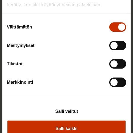
SOSIAALITURVA
kerätty, kun olet käyttänyt heidän palvelujaan.
Suostumuksen
Välttämätön
valinta
Mieltymykset
Tilastot
Markkinointi
5.5.2026
Tuuli Glantz
Lapsiperheköyhyys uhkaa yhä useampia – lapsi
unohtuu usein talouspolitiikan päätöksissä
Salli valitut
SOSIAALITURVA
Salli kaikki