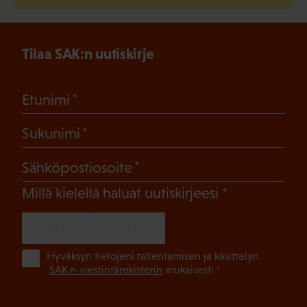
Tilaa SAK:n uutiskirje
(Pakollinen)
Etunimi
(Pakollinen)
Sukunimi
(Pakollinen)
Sähköpostiosoite
(Pakollinen)
Millä kielellä haluat uutiskirjeesi
SUOMI
RUOTSI
(Pa
Hyväksyn tietojeni tallentamisen ja käsittelyn
SAK:n viestintärekisterin
mukaisesti *