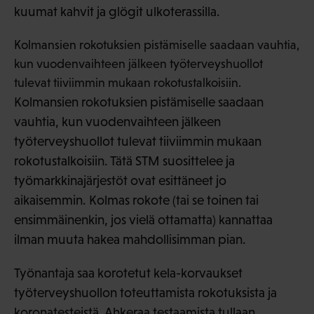
kuumat kahvit ja glögit ulkoterassilla.
Kolmansien rokotuksien pistämiselle saadaan vauhtia,
kun vuodenvaihteen jälkeen työterveyshuollot
tulevat tiiviimmin mukaan rokotustalkoisiin.
Kolmansien rokotuksien pistämiselle saadaan
vauhtia, kun vuodenvaihteen jälkeen
työterveyshuollot tulevat tiiviimmin mukaan
rokotustalkoisiin. Tätä STM suosittelee ja
työmarkkinajärjestöt ovat esittäneet jo
aikaisemmin. Kolmas rokote (tai se toinen tai
ensimmäinenkin, jos vielä ottamatta) kannattaa
ilman muuta hakea mahdollisimman pian.
Työnantaja saa korotetut kela-korvaukset
työterveyshuollon toteuttamista rokotuksista ja
koronatesteistä. Ahkeraa testaamista tullaan