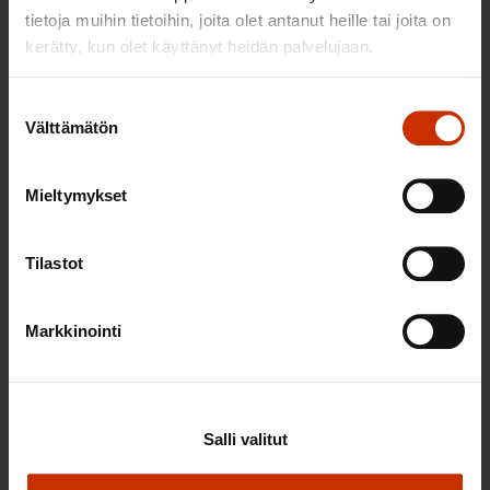
tietoja muihin tietoihin, joita olet antanut heille tai joita on
Lisää kirjoittajalta
kerätty, kun olet käyttänyt heidän palvelujaan.
Suostumuksen
TALOUS JA ELINKEINOELÄMÄ
Välttämätön
valinta
Mieltymykset
Tilastot
Markkinointi
26.5.2026
Riitta Työläjärvi
Salli valitut
Velkajarrusta ei saa muodostua hyvinvointijarrua