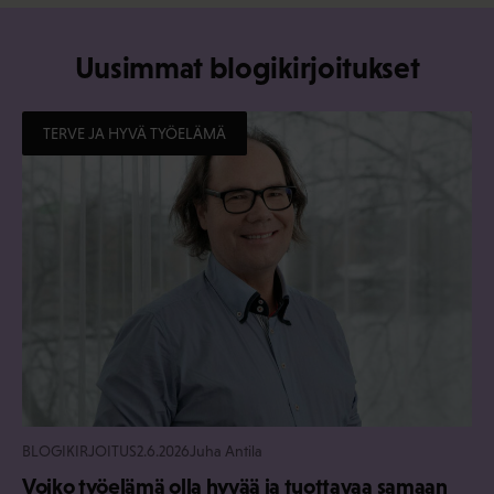
Uusimmat blogikirjoitukset
TERVE JA HYVÄ TYÖELÄMÄ
BLOGIKIRJOITUS
2.6.2026
Juha Antila
Voiko työelämä olla hyvää ja tuottavaa samaan