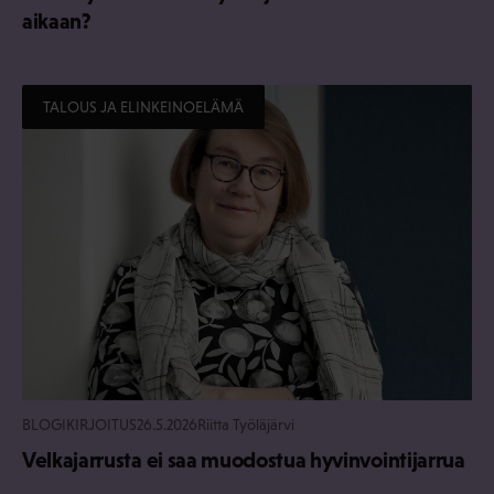
aikaan?
TALOUS JA ELINKEINOELÄMÄ
BLOGIKIRJOITUS
26.5.2026
Riitta Työläjärvi
Velkajarrusta ei saa muodostua hyvinvointijarrua