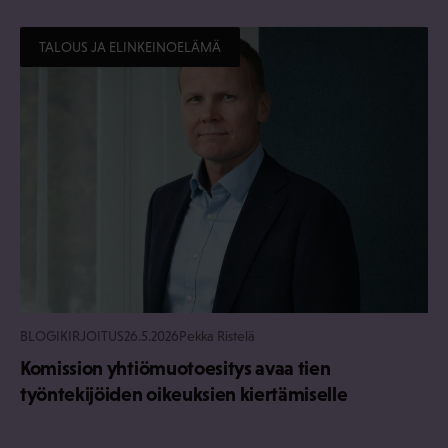
TALOUS JA ELINKEINOELÄMÄ
BLOGIKIRJOITUS
26.5.2026
Pekka Ristelä
Komission yhtiömuotoesitys avaa tien
työntekijöiden oikeuksien kiertämiselle