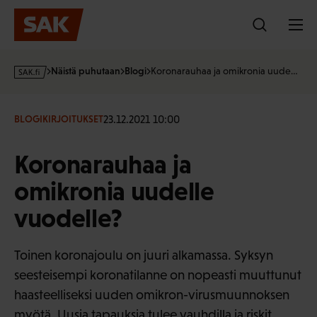
Hyppää
sisältöön
s
Näistä puhutaan
Blogi
Koronarauhaa ja omikronia uude…
a
k
·
23.12.2021 10:00
BLOGIKIRJOITUKSET
f
i
Koronarauhaa ja
omikronia uudelle
vuodelle?
Toinen koronajoulu on juuri alkamassa. Syksyn
seesteisempi koronatilanne on nopeasti muuttunut
haasteelliseksi uuden omikron-virusmuunnoksen
myötä. Uusia tapauksia tulee vauhdilla ja riskit