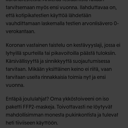
tarvitsemaan myös ensi vuonna. Ilahduttavaa on,
että kotipikatestien käyttöä lähdetään
vauhdittamaan laskemalla testien arvonlisävero 0-
verokantaan.
Koronan vastainen taistelu on kestävyyslaji, jossa ei
lyhyillä spurteilla tai pikavoitoilla päästä tuloksiin.
Kärsivällisyyttä ja sinnikkyyttä suojautumisessa
tarvitaan. Mikään yksittäinen keino ei riitä, vaan
tarvitaan useita rinnakkaisia toimia nyt ja ensi
vuonna.
Entäpä joululahjat? Oma ykköstoiveeni on iso
paketti FFP2-maskeja. Toivottavasti ne löytyvät
mahdollisimman monesta pukinkontista ja tulevat
heti tiiviiseen käyttöön.