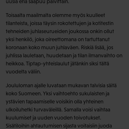
uusia eriä saapuu päivittäin.
Toisaalta maailmalta olemme myös kuulleet
tilanteista, joissa täysin rokotettujen ja kotitestin
tehneiden juhlaseurueiden joukossa onkin ollut
yksi henkilö, joka oireettomana on tartuttanut
koronaan koko muun juhlaväen. Riskiä lisää, jos
juhlissa lauletaan, huudetaan ja tilan ilmanvaihto on
heikkoa. Tiptap-yhteislaulut jätänkin siksi tältä
vuodelta väliin.
Joululoman ajalle luvataan mukavan talvisia säitä
koko Suomeen. Yksi vaihtoehto sukulaisten ja
ystävien tapaamiselle voisikin olla yhteinen
ulkoiluhetki turvaväleillä. Samalla voisi vaihtaa
kuulumiset ja uuden vuoden toivotukset.
Sisätiloihin ahtautumisen sijasta voitaisiin juoda