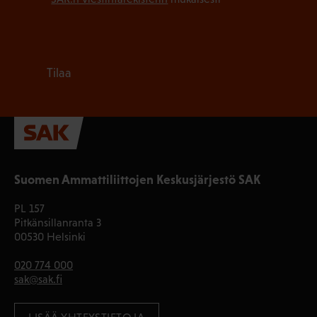
Tilaa
Suomen Ammattiliittojen Keskusjärjestö SAK
PL 157
Pitkänsillanranta 3
00530 Helsinki
020 774 000
sak@sak.fi