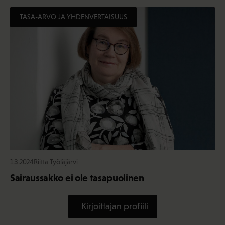
TASA-ARVO JA YHDENVERTAISUUS
1.3.2024
Riitta Työläjärvi
Sairaussakko ei ole tasapuolinen
Kirjoittajan profiili