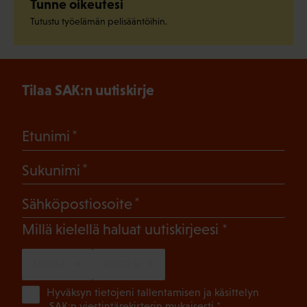
Tunne oikeutesi
Tutustu työelämän pelisääntöihin.
Tilaa SAK:n uutiskirje
(Pakollinen)
Etunimi
(Pakollinen)
Sukunimi
(Pakollinen)
Sähköpostiosoite
(Pakollinen)
Millä kielellä haluat uutiskirjeesi
SUOMI
RUOTSI
(Pa
Hyväksyn tietojeni tallentamisen ja käsittelyn
SAK:n viestintärekisterin
mukaisesti *