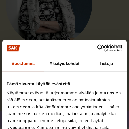
Riitta Työläjärvi
Suostumus
Yksityiskohdat
Tietoja
Vastaan SAK:ssa työterveyteen ja työkykyyn
liittyvien asioiden valmistelusta.
Tämä sivusto käyttää evästeitä
Lue lisää kirjoittajasta
Käytämme evästeitä tarjoamamme sisällön ja mainosten
räätälöimiseen, sosiaalisen median ominaisuuksien
tukemiseen ja kävijämäärämme analysoimiseen. Lisäksi
jaamme sosiaalisen median, mainosalan ja analytiikka-
Jaa
alan kumppaneillemme tietoja siitä, miten käytät
sivustoamme. Kumppanimme voivat yhdistää näitä