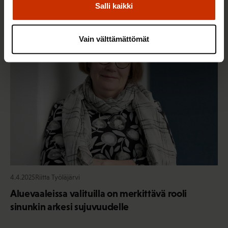
Salli kaikki
TERVE JA HYVÄ TYÖELÄMÄ
Vain välttämättömät
4.4.2025
Riitta Työläjärvi
Aluevaaleissa valituilla on merkittävä rooli
sinunkin arkesi sujuvuudelle