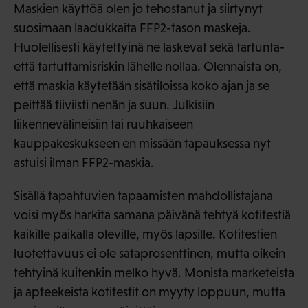
Maskien käyttöä olen jo tehostanut ja siirtynyt
suosimaan laadukkaita FFP2-tason maskeja.
Huolellisesti käytettyinä ne laskevat sekä tartunta-
että tartuttamisriskin lähelle nollaa. Olennaista on,
että maskia käytetään sisätiloissa koko ajan ja se
peittää tiiviisti nenän ja suun. Julkisiin
liikennevälineisiin tai ruuhkaiseen
kauppakeskukseen en missään tapauksessa nyt
astuisi ilman FFP2-maskia.
Sisällä tapahtuvien tapaamisten mahdollistajana
voisi myös harkita samana päivänä tehtyä kotitestiä
kaikille paikalla oleville, myös lapsille. Kotitestien
luotettavuus ei ole sataprosenttinen, mutta oikein
tehtyinä kuitenkin melko hyvä. Monista marketeista
ja apteekeista kotitestit on myyty loppuun, mutta