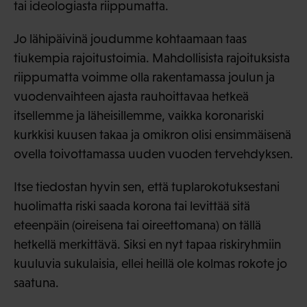
tai ideologiasta riippumatta.
Jo lähipäivinä joudumme kohtaamaan taas
tiukempia rajoitustoimia. Mahdollisista rajoituksista
riippumatta voimme olla rakentamassa joulun ja
vuodenvaihteen ajasta rauhoittavaa hetkeä
itsellemme ja läheisillemme, vaikka koronariski
kurkkisi kuusen takaa ja omikron olisi ensimmäisenä
ovella toivottamassa uuden vuoden tervehdyksen.
Itse tiedostan hyvin sen, että tuplarokotuksestani
huolimatta riski saada korona tai levittää sitä
eteenpäin (oireisena tai oireettomana) on tällä
hetkellä merkittävä. Siksi en nyt tapaa riskiryhmiin
kuuluvia sukulaisia, ellei heillä ole kolmas rokote jo
saatuna.