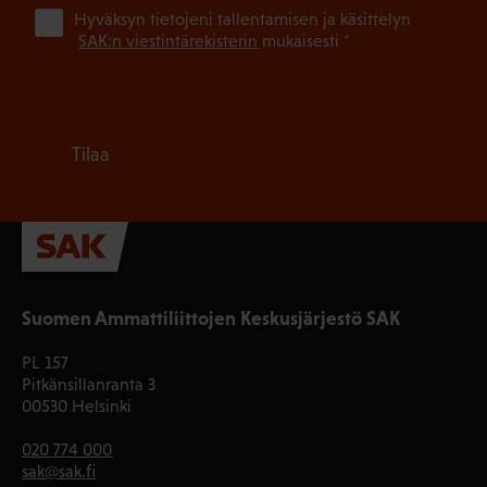
(Pa
Hyväksyn tietojeni tallentamisen ja käsittelyn
SAK:n viestintärekisterin
mukaisesti *
Tilaa
Suomen Ammattiliittojen Keskusjärjestö SAK
PL 157
Pitkänsillanranta 3
00530 Helsinki
020 774 000
sak@sak.fi