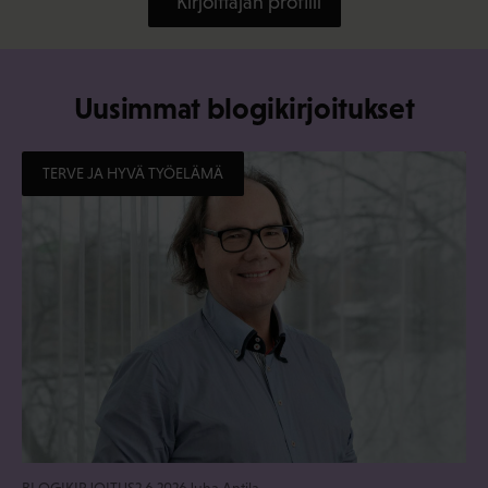
Kirjoittajan profiili
Uusimmat blogikirjoitukset
TERVE JA HYVÄ TYÖELÄMÄ
BLOGIKIRJOITUS
2.6.2026
Juha Antila