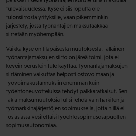
paikkaamisesta työnantajien korotetuilla maksuilla
tulevaisuudessa. Kyse ei siis lopulta ole
tulonsiirrosta yrityksille, vaan pikemminkin
järjestely, jossa työnantajien maksutaakkaa
siirretään myöhempään.
Vaikka kyse on tilapäisestä muutoksesta, tällainen
työnantajamaksujen siirto on järeä toimi, jota ei
kevein perustein tule käyttää. Työnantajamaksujen
siirtäminen vaikuttaa helposti ostovoimaan ja
työvoimakustannuksiin enemmän kuin
työehtoneuvotteluissa tehdyt palkkaratkaisut. Sen
takia maksumuutoksia tulisi tehdä vain harkiten ja
työmarkkinajärjestöjen sopimuksella, jotta niillä ei
tosiasiassa vesitettäisi työehtosopimusosapuolten
sopimusautonomiaa.