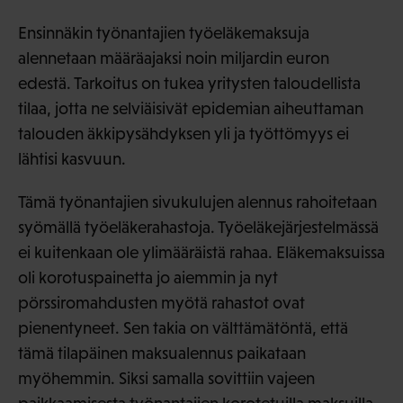
Ensinnäkin työnantajien työeläkemaksuja
alennetaan määräajaksi noin miljardin euron
edestä. Tarkoitus on tukea yritysten taloudellista
tilaa, jotta ne selviäisivät epidemian aiheuttaman
talouden äkkipysähdyksen yli ja työttömyys ei
lähtisi kasvuun.
Tämä työnantajien sivukulujen alennus rahoitetaan
syömällä työeläkerahastoja. Työeläkejärjestelmässä
ei kuitenkaan ole ylimääräistä rahaa. Eläkemaksuissa
oli korotuspainetta jo aiemmin ja nyt
pörssiromahdusten myötä rahastot ovat
pienentyneet. Sen takia on välttämätöntä, että
tämä tilapäinen maksualennus paikataan
myöhemmin. Siksi samalla sovittiin vajeen