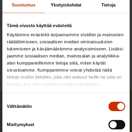
Suostumus
Yksityiskohdat
Tietoja
hallitukselle.
Tämä sivusto käyttää evästeitä
Käytämme evästeitä tarjoamamme sisällön ja mainosten
LÖYDÄ LISÄÄ TÄMÄNKALTAISTA SISÄLTÖÄ:
räätälöimiseen, sosiaalisen median ominaisuuksien
tukemiseen ja kävijämäärämme analysoimiseen. Lisäksi
KORONAVIRUS
SOPIMINEN
TALOUS
jaamme sosiaalisen median, mainosalan ja analytiikka-
alan kumppaneillemme tietoja siitä, miten käytät
TYÖLLISYYS
sivustoamme. Kumppanimme voivat yhdistää näitä
tietoja muihin tietoihin, joita olet antanut heille tai joita on
kerätty, kun olet käyttänyt heidän palvelujaan.
Suostumuksen
Välttämätön
valinta
Mieltymykset