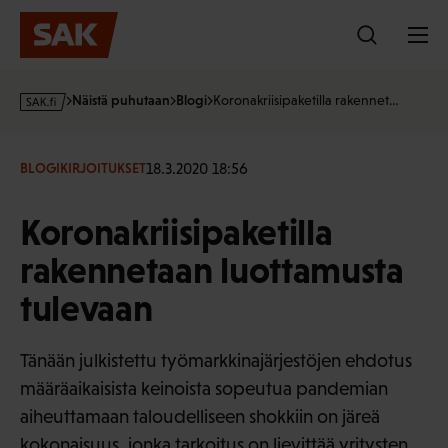
Hyppää
sisältöön
s
Näistä puhutaan
Blogi
Koronakriisipaketilla rakennet…
a
k
·
18.3.2020 18:56
BLOGIKIRJOITUKSET
f
i
Koronakriisipaketilla
rakennetaan luottamusta
tulevaan
Tänään julkistettu työmarkkinajärjestöjen ehdotus
määräaikaisista keinoista sopeutua pandemian
aiheuttamaan taloudelliseen shokkiin on järeä
kokonaisuus, jonka tarkoitus on lievittää yritysten