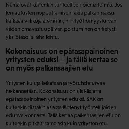
Nämä ovat kuitenkin suhteellisen pieniä toimia. Jos
lomautusten nopeuttamisen takia palkanmaksu
katkeaa viikkoja aiemmin, niin työttömyysturvan
viiden omavastuupäivän poistuminen on tietysti
yksilötasolla laiha lohtu.
Kokonaisuus on epätasapainoinen
yritysten eduksi – ja tällä kertaa se
on myös palkansaajien etu
Yritysten kuluja leikataan ja työsuhdeturvaa
heikennetään. Kokonaisuus on siis kiistatta
epätasapainoinen yritysten eduksi. SAK on
kuitenkin tässäkin asiassa lähtenyt työntekijöiden
edunvalvonnasta. Tällä kertaa palkansaajien etu on
kuitenkin pitkälti sama asia kuin yritysten etu.