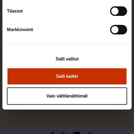
Tilastot
Markkinointi
Salli valitut
Ilkka Kaukoranta
Salli kaikki
Ilkka Kaukoranta työskenteli SAK:n
pääekonomistina vuoteen 2025 saakka.
Vain välttämättömät
Lue lisää kirjoittajasta