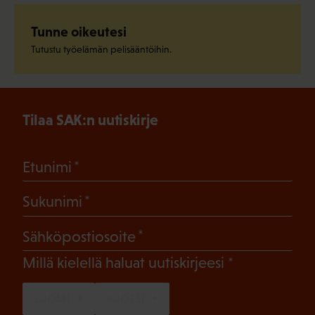
Tunne oikeutesi
Tutustu työelämän pelisääntöihin.
Tilaa SAK:n uutiskirje
(Pakollinen)
Etunimi
(Pakollinen)
Sukunimi
(Pakollinen)
Sähköpostiosoite
(Pakollinen)
Millä kielellä haluat uutiskirjeesi
SUOMI
RUOTSI