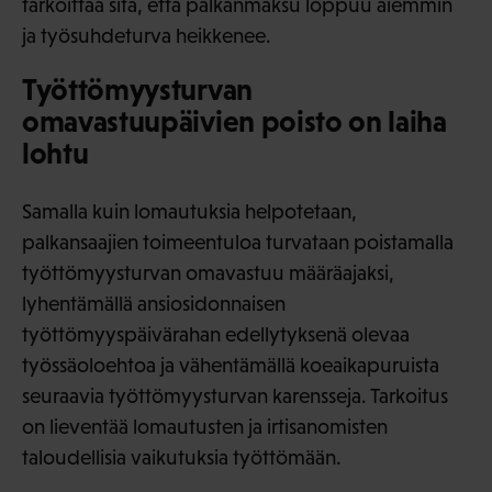
tarkoittaa sitä, että palkanmaksu loppuu aiemmin
ja työsuhdeturva heikkenee.
Työttömyysturvan
omavastuupäivien poisto on laiha
lohtu
Samalla kuin lomautuksia helpotetaan,
palkansaajien toimeentuloa turvataan poistamalla
työttömyysturvan omavastuu määräajaksi,
lyhentämällä ansiosidonnaisen
työttömyyspäivärahan edellytyksenä olevaa
työssäoloehtoa ja vähentämällä koeaikapuruista
seuraavia työttömyysturvan karensseja. Tarkoitus
on lieventää lomautusten ja irtisanomisten
taloudellisia vaikutuksia työttömään.