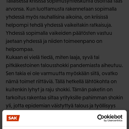
Tällaisessa kriisissä sopimusyhteiskunta osoittaa taas
arvonsa. Kun luottamusta rakennetaan sopimalla
yhdessä myös rauhallisina aikoina, on kriisissä
helpompi tehdä yhdessä vaikeitakin ratkaisuja.
Yhdessä sopimalla vaikeiden päätösten vastuu
jaetaan yhdessä ja niiden toimeenpano on
helpompaa.
Kukaan ei vielä tiedä, miten laaja, syvä tai
pitkäkestoinen talousshokki pandemiasta aiheutuu.
Sen takia ei ole varmuutta myöskään siitä, ovatko
nämä toimet riittäviä. Tällä hetkellä lähtökohta on
kuitenkin lyhyt ja raju shokki. Tämän paketin on
tarkoitus rakentaa siltaa yrityksille pahimman shokin
yli, jotta epidemian väistyttyä talous ja työllisyys
elpyisi.
Lue myös:
Työmarkkinajärjestöjen esitys maan