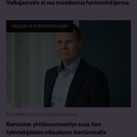
Velkajarrusta ei saa muodostua hyvinvointijarrua
TALOUS JA ELINKEINOELÄMÄ
BLOGIKIRJOITUS
26.5.2026
Pekka Ristelä
Komission yhtiömuotoesitys avaa tien
työntekijöiden oikeuksien kiertämiselle