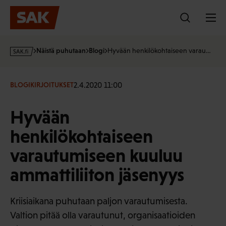
Hyppää
sisältöön
s
Näistä puhutaan
Blogi
Hyvään henkilökohtaiseen varau…
a
k
·
2.4.2020 11:00
BLOGIKIRJOITUKSET
f
i
Hyvään
henkilökohtaiseen
varautumiseen kuuluu
ammattiliiton jäsenyys
Kriisiaikana puhutaan paljon varautumisesta.
Valtion pitää olla varautunut, organisaatioiden