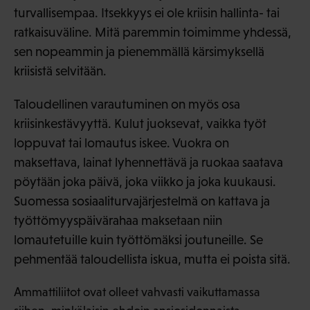
turvallisempaa. Itsekkyys ei ole kriisin hallinta- tai
ratkaisuväline. Mitä paremmin toimimme yhdessä,
sen nopeammin ja pienemmällä kärsimyksellä
kriisistä selvitään.
Taloudellinen varautuminen on myös osa
kriisinkestävyyttä. Kulut juoksevat, vaikka työt
loppuvat tai lomautus iskee. Vuokra on
maksettava, lainat lyhennettävä ja ruokaa saatava
pöytään joka päivä, joka viikko ja joka kuukausi.
Suomessa sosiaaliturvajärjestelmä on kattava ja
työttömyyspäivärahaa maksetaan niin
lomautetuille kuin työttömäksi joutuneille. Se
pehmentää taloudellista iskua, mutta ei poista sitä.
Ammattiliitot ovat olleet vahvasti vaikuttamassa