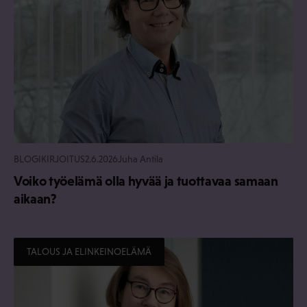
BLOGIKIRJOITUS
2.6.2026
Juha Antila
Voiko työelämä olla hyvää ja tuottavaa samaan
aikaan?
TALOUS JA ELINKEINOELÄMÄ