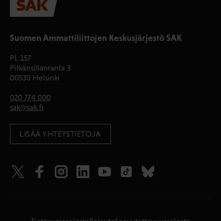
Suomen Ammattiliittojen Keskusjärjestö SAK
PL 157
Pitkänsillanranta 3
00530 Helsinki
020 774 000
sak@sak.fi
LISÄÄ YHTEYSTIETOJA