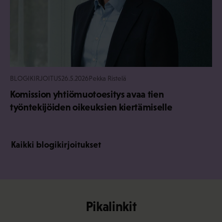
BLOGIKIRJOITUS
26.5.2026
Pekka Ristelä
Komission yhtiömuotoesitys avaa tien
työntekijöiden oikeuksien kiertämiselle
Kaikki blogikirjoitukset
Pikalinkit