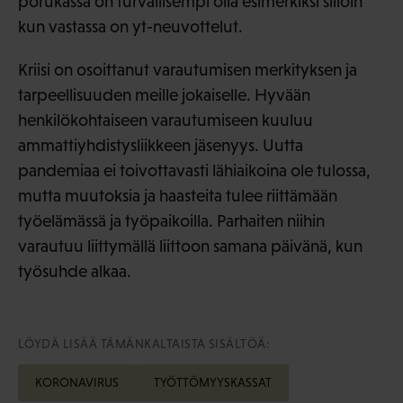
porukassa on turvallisempi olla esimerkiksi silloin
kun vastassa on yt-neuvottelut.
Kriisi on osoittanut varautumisen merkityksen ja
tarpeellisuuden meille jokaiselle. Hyvään
henkilökohtaiseen varautumiseen kuuluu
ammattiyhdistysliikkeen jäsenyys. Uutta
pandemiaa ei toivottavasti lähiaikoina ole tulossa,
mutta muutoksia ja haasteita tulee riittämään
työelämässä ja työpaikoilla. Parhaiten niihin
varautuu liittymällä liittoon samana päivänä, kun
työsuhde alkaa.
LÖYDÄ LISÄÄ TÄMÄNKALTAISTA SISÄLTÖÄ:
KORONAVIRUS
TYÖTTÖMYYSKASSAT