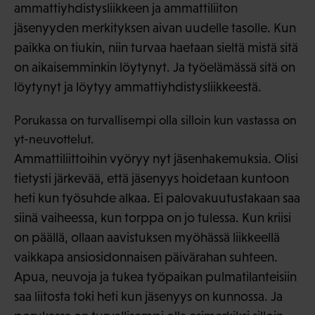
ammattiyhdistysliikkeen ja ammattiliiton
jäsenyyden merkityksen aivan uudelle tasolle. Kun
paikka on tiukin, niin turvaa haetaan sieltä mistä sitä
on aikaisemminkin löytynyt. Ja työelämässä sitä on
löytynyt ja löytyy ammattiyhdistysliikkeestä.
Porukassa on turvallisempi olla silloin kun vastassa on
yt-neuvottelut.
Ammattiliittoihin vyöryy nyt jäsenhakemuksia. Olisi
tietysti järkevää, että jäsenyys hoidetaan kuntoon
heti kun työsuhde alkaa. Ei palovakuutustakaan saa
siinä vaiheessa, kun torppa on jo tulessa. Kun kriisi
on päällä, ollaan aavistuksen myöhässä liikkeellä
vaikkapa ansiosidonnaisen päivärahan suhteen.
Apua, neuvoja ja tukea työpaikan pulmatilanteisiin
saa liitosta toki heti kun jäsenyys on kunnossa. Ja