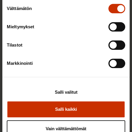
Suostumuksen
Välttämätön
valinta
Mieltymykset
Tilastot
29.5.2026
Jarkko Eloranta
Markkinointi
Investoikaa ihmisiin!
TYÖNTEKIJÄN OIKEUDET
Salli valitut
Salli kaikki
Vain välttämättömät