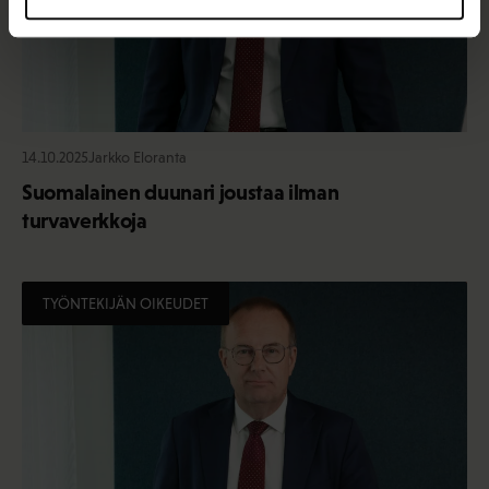
14.10.2025
Jarkko Eloranta
Suomalainen duunari joustaa ilman
turvaverkkoja
TYÖNTEKIJÄN OIKEUDET