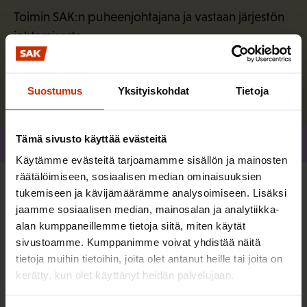
Toimin SAK:n puheenjohtajana ja vastaan järjestön
johtamisesta.
Lue lisää kirjoittajasta
Suostumus
Yksityiskohdat
Tietoja
Tämä sivusto käyttää evästeitä
Jaa
Käytämme evästeitä tarjoamamme sisällön ja mainosten
räätälöimiseen, sosiaalisen median ominaisuuksien
tukemiseen ja kävijämäärämme analysoimiseen. Lisäksi
Lisää kirjoittajalta
jaamme sosiaalisen median, mainosalan ja analytiikka-
alan kumppaneillemme tietoja siitä, miten käytät
sivustoamme. Kumppanimme voivat yhdistää näitä
TERVE JA HYVÄ TYÖELÄMÄ
tietoja muihin tietoihin, joita olet antanut heille tai joita on
kerätty, kun olet käyttänyt heidän palvelujaan.