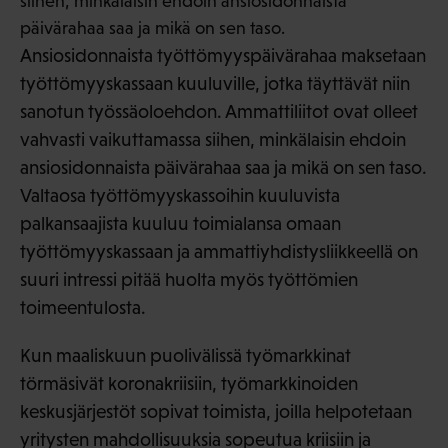
siihen, minkälaisin ehdoin ansiosidonnaista
päivärahaa saa ja mikä on sen taso.
Ansiosidonnaista työttömyyspäivärahaa maksetaan
työttömyyskassaan kuuluville, jotka täyttävät niin
sanotun työssäoloehdon. Ammattiliitot ovat olleet
vahvasti vaikuttamassa siihen, minkälaisin ehdoin
ansiosidonnaista päivärahaa saa ja mikä on sen taso.
Valtaosa työttömyyskassoihin kuuluvista
palkansaajista kuuluu toimialansa omaan
työttömyyskassaan ja ammattiyhdistysliikkeellä on
suuri intressi pitää huolta myös työttömien
toimeentulosta.
Kun maaliskuun puolivälissä työmarkkinat
törmäsivät koronakriisiin, työmarkkinoiden
keskusjärjestöt sopivat toimista, joilla helpotetaan
yritysten mahdollisuuksia sopeutua kriisiin ja