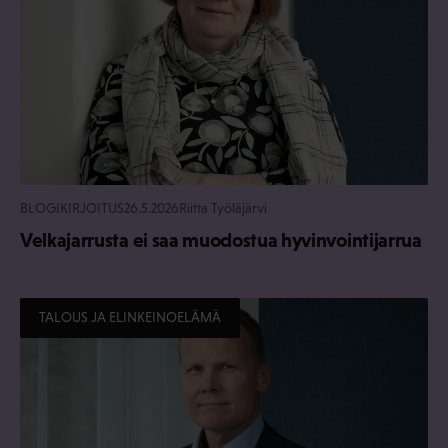
BLOGIKIRJOITUS
26.5.2026
Riitta Työläjärvi
Velkajarrusta ei saa muodostua hyvinvointijarrua
TALOUS JA ELINKEINOELÄMÄ