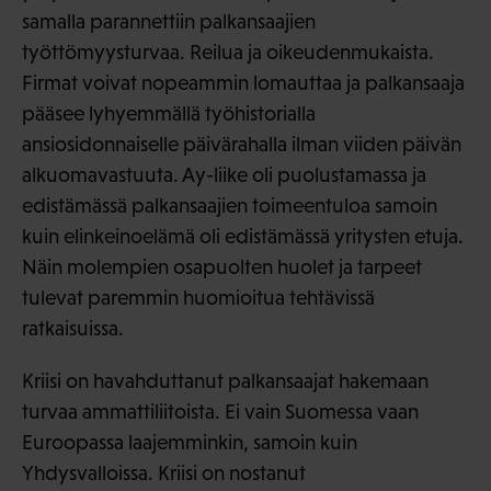
samalla parannettiin palkansaajien
työttömyysturvaa. Reilua ja oikeudenmukaista.
Firmat voivat nopeammin lomauttaa ja palkansaaja
pääsee lyhyemmällä työhistorialla
ansiosidonnaiselle päivärahalla ilman viiden päivän
alkuomavastuuta. Ay-liike oli puolustamassa ja
edistämässä palkansaajien toimeentuloa samoin
kuin elinkeinoelämä oli edistämässä yritysten etuja.
Näin molempien osapuolten huolet ja tarpeet
tulevat paremmin huomioitua tehtävissä
ratkaisuissa.
Kriisi on havahduttanut palkansaajat hakemaan
turvaa ammattiliitoista. Ei vain Suomessa vaan
Euroopassa laajemminkin, samoin kuin
Yhdysvalloissa. Kriisi on nostanut