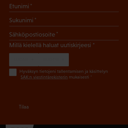
(Pakollinen)
Etunimi
(Pakollinen)
Sukunimi
(Pakollinen)
Sähköpostiosoite
(Pakollinen)
Millä kielellä haluat uutiskirjeesi
SUOMI
RUOTSI
(Pa
Hyväksyn tietojeni tallentamisen ja käsittelyn
SAK:n viestintärekisterin
mukaisesti *
Tilaa