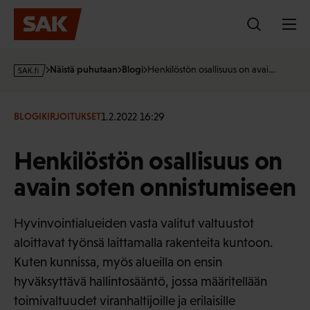
Hyppää
sisältöön
s
Näistä puhutaan
Blogi
Henkilöstön osallisuus on avai…
a
k
·
1.2.2022 16:29
BLOGIKIRJOITUKSET
f
i
Henkilöstön osallisuus on
avain soten onnistumiseen
Hyvinvointialueiden vasta valitut valtuustot
aloittavat työnsä laittamalla rakenteita kuntoon.
Kuten kunnissa, myös alueilla on ensin
hyväksyttävä hallintosääntö, jossa määritellään
toimivaltuudet viranhaltijoille ja erilaisille