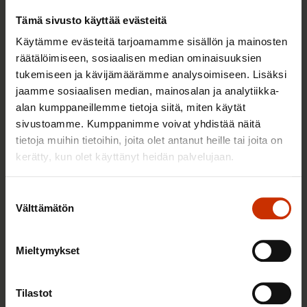
Tämä sivusto käyttää evästeitä
Käytämme evästeitä tarjoamamme sisällön ja mainosten
räätälöimiseen, sosiaalisen median ominaisuuksien
tukemiseen ja kävijämäärämme analysoimiseen. Lisäksi
jaamme sosiaalisen median, mainosalan ja analytiikka-
alan kumppaneillemme tietoja siitä, miten käytät
sivustoamme. Kumppanimme voivat yhdistää näitä
tietoja muihin tietoihin, joita olet antanut heille tai joita on
kerätty, kun olet käyttänyt heidän palvelujaan.
29.8.2024
Katja Syvärinen
Suostumuksen
Osallisuus työpaikalla ei toteudu vain
Välttämätön
valinta
hallitushuoneen ovea raottamalla
Mieltymykset
TALOUS JA ELINKEINOELÄMÄ
Tilastot