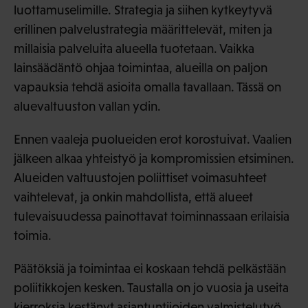
luottamuselimille. Strategia ja siihen kytkeytyvä
erillinen palvelustrategia määrittelevät, miten ja
millaisia palveluita alueella tuotetaan. Vaikka
lainsäädäntö ohjaa toimintaa, alueilla on paljon
vapauksia tehdä asioita omalla tavallaan. Tässä on
aluevaltuuston vallan ydin.
Ennen vaaleja puolueiden erot korostuivat. Vaalien
jälkeen alkaa yhteistyö ja kompromissien etsiminen.
Alueiden valtuustojen poliittiset voimasuhteet
vaihtelevat, ja onkin mahdollista, että alueet
tulevaisuudessa painottavat toiminnassaan erilaisia
toimia.
Päätöksiä ja toimintaa ei koskaan tehdä pelkästään
poliitikkojen kesken. Taustalla on jo vuosia ja useita
kierroksia kestänyt asiantuntijoiden valmistelutyö.