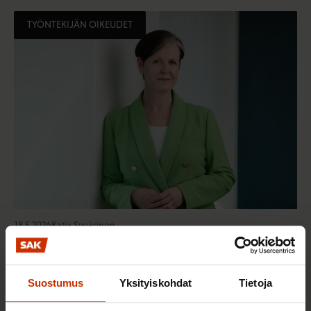
TYÖNTEKIJÄN OIKEUDET
18.5.2026
Katja Syvärinen
Lakko on demokratiateko
Suostumus
Yksityiskohdat
Tietoja
TYÖNTEKIJÄN OIKEUDET