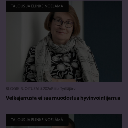
TALOUS JA ELINKEINOELÄMÄ
BLOGIKIRJOITUS
26.5.2026
Riitta Työläjärvi
Velkajarrusta ei saa muodostua hyvinvointijarrua
TALOUS JA ELINKEINOELÄMÄ