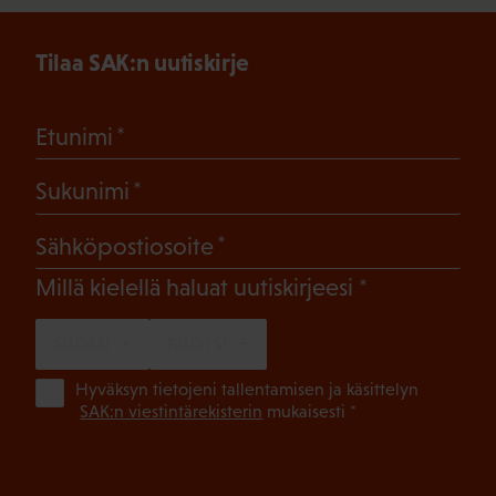
Tilaa SAK:n uutiskirje
(Pakollinen)
Etunimi
(Pakollinen)
Sukunimi
(Pakollinen)
Sähköpostiosoite
(Pakollinen)
Millä kielellä haluat uutiskirjeesi
SUOMI
RUOTSI
(Pa
Hyväksyn tietojeni tallentamisen ja käsittelyn
SAK:n viestintärekisterin
mukaisesti *