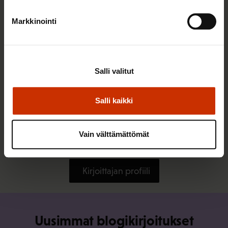
Markkinointi
Salli valitut
Salli kaikki
31.5.2024
Katja Syvärinen
Vain välttämättömät
Onnea, olet valmis!
Kirjoittajan profiili
Uusimmat blogikirjoitukset