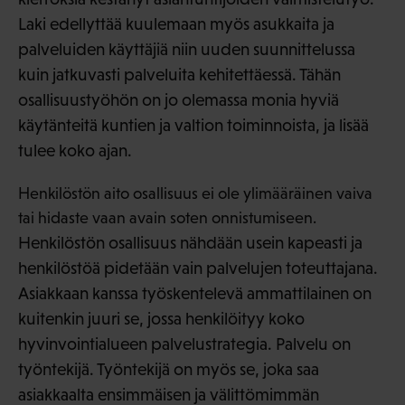
Laki edellyttää kuulemaan myös asukkaita ja
palveluiden käyttäjiä niin uuden suunnittelussa
kuin jatkuvasti palveluita kehitettäessä. Tähän
osallisuustyöhön on jo olemassa monia hyviä
käytänteitä kuntien ja valtion toiminnoista, ja lisää
tulee koko ajan.
Henkilöstön aito osallisuus ei ole ylimääräinen vaiva
tai hidaste vaan avain soten onnistumiseen.
Henkilöstön osallisuus nähdään usein kapeasti ja
henkilöstöä pidetään vain palvelujen toteuttajana.
Asiakkaan kanssa työskentelevä ammattilainen on
kuitenkin juuri se, jossa henkilöityy koko
hyvinvointialueen palvelustrategia. Palvelu on
työntekijä. Työntekijä on myös se, joka saa
asiakkaalta ensimmäisen ja välittömimmän