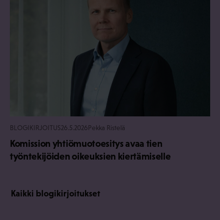
BLOGIKIRJOITUS
26.5.2026
Pekka Ristelä
Komission yhtiömuotoesitys avaa tien
työntekijöiden oikeuksien kiertämiselle
Kaikki blogikirjoitukset