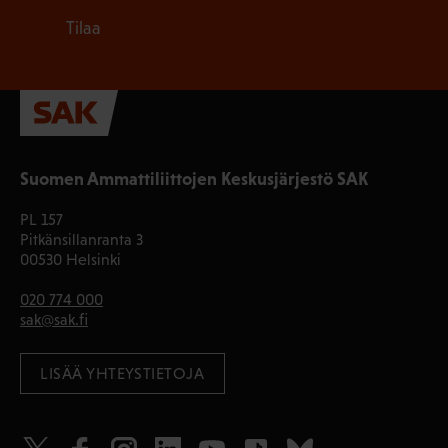
Tilaa
Suomen Ammattiliittojen Keskusjärjestö SAK
PL 157
Pitkänsillanranta 3
00530 Helsinki
020 774 000
sak@sak.fi
LISÄÄ YHTEYSTIETOJA