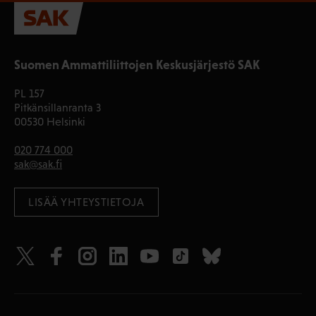
Suomen Ammattiliittojen Keskusjärjestö SAK
PL 157
Pitkänsillanranta 3
00530 Helsinki
020 774 000
sak@sak.fi
LISÄÄ YHTEYSTIETOJA