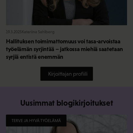
19.3.2025
Katariina Sahlberg
Hallituksen toimimattomuus voi tasa-arvoistaa
työelämän syrjintää – jatkossa miehiä saatetaan
syrjiä entistä enemmän
Kirjoittajan profiili
Uusimmat blogikirjoitukset
TERVE JA HYVÄ TYÖELÄMÄ