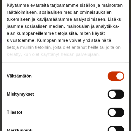
Käytämme evästeitä tarjoamamme sisällön ja mainosten
Lue lisää kirjoittajasta
räätälöimiseen, sosiaalisen median ominaisuuksien
tukemiseen ja kävijämäärämme analysoimiseen. Lisäksi
jaamme sosiaalisen median, mainosalan ja analytiikka-
alan kumppaneillemme tietoja siitä, miten käytät
Jaa
sivustoamme. Kumppanimme voivat yhdistää näitä
tietoja muihin tietoihin, joita olet antanut heille tai joita on
kerätty, kun olet käyttänyt heidän palvelujaan.
Lisää kirjoittajalta
Suostumuksen
Välttämätön
valinta
TYÖNTEKIJÄN OIKEUDET
Mieltymykset
Tilastot
Markkinointi