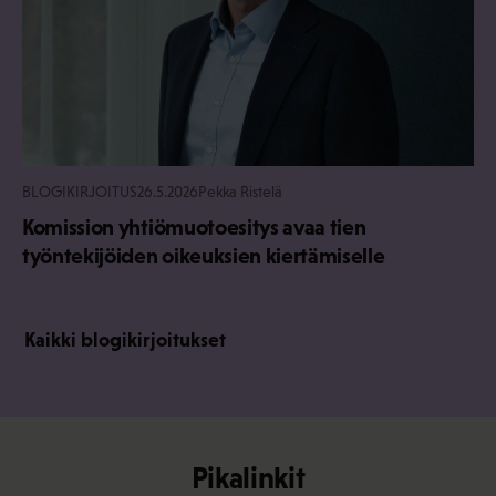
BLOGIKIRJOITUS
26.5.2026
Pekka Ristelä
Komission yhtiömuotoesitys avaa tien
työntekijöiden oikeuksien kiertämiselle
Kaikki blogikirjoitukset
Pikalinkit