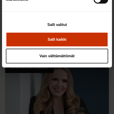
Salli valitut
23.10.2025
Katariina Sahlberg
Hallitus vähät välittää työntekijöiden
Salli kaikki
perusoikeuksista muuttaessaan
irtisanomisperusteita
Vain välttämättömät
TYÖNTEKIJÄN OIKEUDET