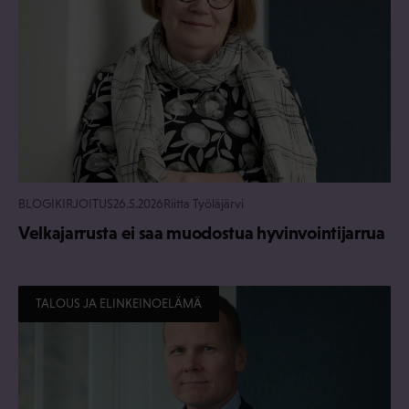
BLOGIKIRJOITUS
26.5.2026
Riitta Työläjärvi
Velkajarrusta ei saa muodostua hyvinvointijarrua
TALOUS JA ELINKEINOELÄMÄ