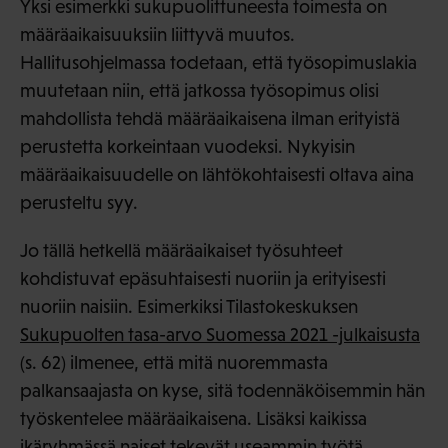
Yksi esimerkki sukupuolittuneesta toimesta on
määräaikaisuuksiin liittyvä muutos.
Hallitusohjelmassa todetaan, että työsopimuslakia
muutetaan niin, että jatkossa työsopimus olisi
mahdollista tehdä määräaikaisena ilman erityistä
perustetta korkeintaan vuodeksi. Nykyisin
määräaikaisuudelle on lähtökohtaisesti oltava aina
perusteltu syy.
Jo tällä hetkellä määräaikaiset työsuhteet
kohdistuvat epäsuhtaisesti nuoriin ja erityisesti
nuoriin naisiin. Esimerkiksi Tilastokeskuksen
Sukupuolten tasa-arvo Suomessa 2021 -julkaisusta
(s. 62) ilmenee, että mitä nuoremmasta
palkansaajasta on kyse, sitä todennäköisemmin hän
työskentelee määräaikaisena. Lisäksi kaikissa
ikäryhmässä naiset tekevät useammin työtä