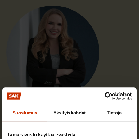
Katariina Sahlberg
Suostumus
Yksityiskohdat
Tietoja
Toimin SAK:n työehdot-osastolla juristina. Olen
työvapaalla marraskuuhun 2026 saakka.
Tämä sivusto käyttää evästeitä