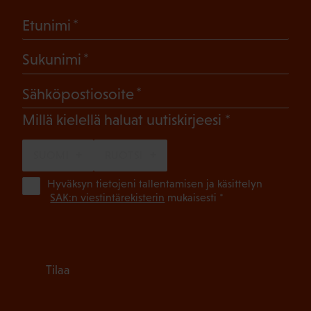
(Pakollinen)
Etunimi
(Pakollinen)
Sukunimi
(Pakollinen)
Sähköpostiosoite
(Pakollinen)
Millä kielellä haluat uutiskirjeesi
SUOMI
RUOTSI
(Pa
Hyväksyn tietojeni tallentamisen ja käsittelyn
SAK:n viestintärekisterin
mukaisesti *
Tilaa