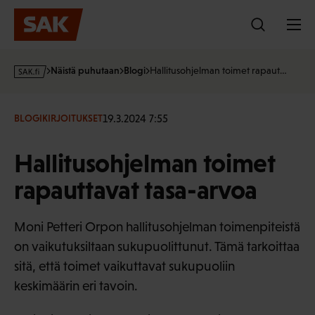
Hyppää
sisältöön
s
Näistä puhutaan
Blogi
Hallitusohjelman toimet rapaut…
a
k
·
19.3.2024 7:55
BLOGIKIRJOITUKSET
f
i
Hallitusohjelman toimet
rapauttavat tasa-arvoa
Moni Petteri Orpon hallitusohjelman toimenpiteistä
on vaikutuksiltaan sukupuolittunut. Tämä tarkoittaa
sitä, että toimet vaikuttavat sukupuoliin
keskimäärin eri tavoin.