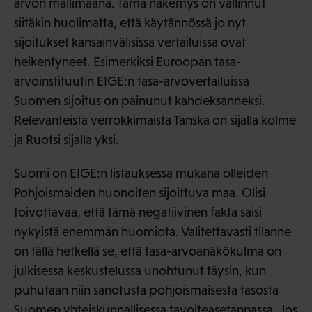
arvon mallimaana. Tämä näkemys on vallinnut
siitäkin huolimatta, että käytännössä jo nyt
sijoitukset kansainvälisissä vertailuissa ovat
heikentyneet. Esimerkiksi Euroopan tasa-
arvoinstituutin EIGE:n tasa-arvovertailuissa
Suomen sijoitus on painunut kahdeksanneksi.
Relevanteista verrokkimaista Tanska on sijalla kolme
ja Ruotsi sijalla yksi.
Suomi on EIGE:n listauksessa mukana olleiden
Pohjoismaiden huonoiten sijoittuva maa. Olisi
toivottavaa, että tämä negatiivinen fakta saisi
nykyistä enemmän huomiota. Valitettavasti tilanne
on tällä hetkellä se, että tasa-arvoanäkökulma on
julkisessa keskustelussa unohtunut täysin, kun
puhutaan niin sanotusta pohjoismaisesta tasosta
Suomen yhteiskunnallisessa tavoiteasetannassa. Jos