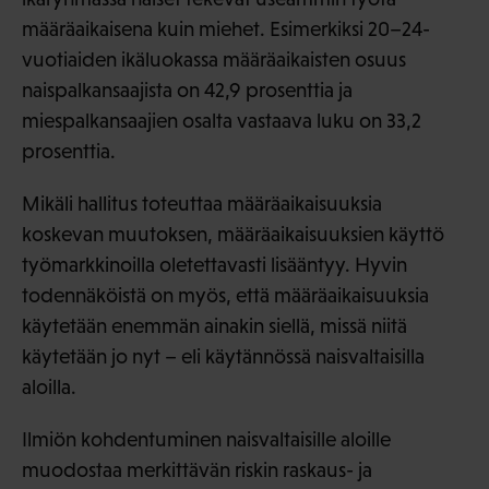
määräaikaisena kuin miehet. Esimerkiksi 20–24-
vuotiaiden ikäluokassa määräaikaisten osuus
naispalkansaajista on 42,9 prosenttia ja
miespalkansaajien osalta vastaava luku on 33,2
prosenttia.
Mikäli hallitus toteuttaa määräaikaisuuksia
koskevan muutoksen, määräaikaisuuksien käyttö
työmarkkinoilla oletettavasti lisääntyy. Hyvin
todennäköistä on myös, että määräaikaisuuksia
käytetään enemmän ainakin siellä, missä niitä
käytetään jo nyt – eli käytännössä naisvaltaisilla
aloilla.
Ilmiön kohdentuminen naisvaltaisille aloille
muodostaa merkittävän riskin raskaus- ja