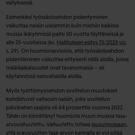
esityksessä.
Esimerkiksi työssäoloehdon pidentyminen
vaikuttaa naisiin useammin kuin miehiin kaikissa
muissa ikäryhmissä paitsi 50 vuotta täyttäneissä ja
alle 25-vuotiaissa (ks.
Hallituksen esitys 73/2023 vp
,
s. 29). On huomionarvioista, että työssäoloehdon
pidentäminen vaikuttaa erityisesti niillä aloilla, joissa
määräaikaisuudet ovat tavanomaisia – eli
käytännössä naisvaltaisilla aloilla.
Myös työttömyysehdon sovittelun muutokset
kohdistuvat valtaosin naisiin, joita sovitellun
päivärahan saajista oli 64 prosenttia vuonna 2022.
Tähän on kiinnittänyt huomiota muun muassa tasa-
arvovaltuutettu. Valtuutettu toteaa
lausunnossaan
,
että sukupuolten tasa-arvon kannalta ei voi pitää