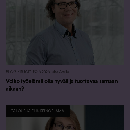
BLOGIKIRJOITUS
2.6.2026
Juha Antila
Voiko työelämä olla hyvää ja tuottavaa samaan
aikaan?
TALOUS JA ELINKEINOELÄMÄ