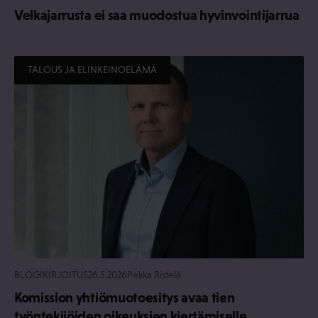
Velkajarrusta ei saa muodostua hyvinvointijarrua
TALOUS JA ELINKEINOELÄMÄ
BLOGIKIRJOITUS
26.5.2026
Pekka Ristelä
Komission yhtiömuotoesitys avaa tien
työntekijöiden oikeuksien kiertämiselle