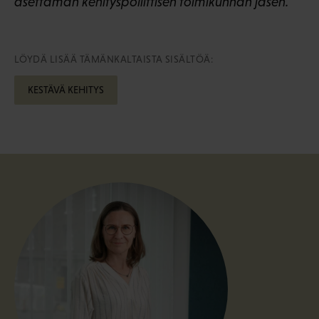
asettaman kehityspoliittisen toimikunnan jäsen.
LÖYDÄ LISÄÄ TÄMÄNKALTAISTA SISÄLTÖÄ:
KESTÄVÄ KEHITYS