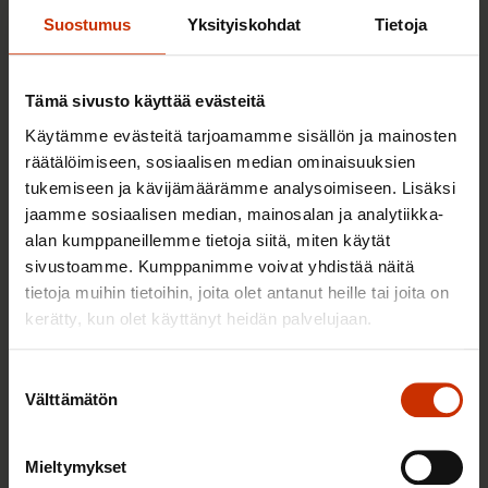
Lisää kirjoittajalta
Suostumus
Yksityiskohdat
Tietoja
YMPÄRISTÖ, ILMASTO JA ENERGIA
Tämä sivusto käyttää evästeitä
Käytämme evästeitä tarjoamamme sisällön ja mainosten
räätälöimiseen, sosiaalisen median ominaisuuksien
tukemiseen ja kävijämäärämme analysoimiseen. Lisäksi
jaamme sosiaalisen median, mainosalan ja analytiikka-
alan kumppaneillemme tietoja siitä, miten käytät
sivustoamme. Kumppanimme voivat yhdistää näitä
tietoja muihin tietoihin, joita olet antanut heille tai joita on
kerätty, kun olet käyttänyt heidän palvelujaan.
Suostumuksen
Välttämätön
valinta
24.4.2026
Pia Björkbacka
Kunnianhimoinen ilmastopolitiikka on
pohjoismaisen työntekijän etu
Mieltymykset