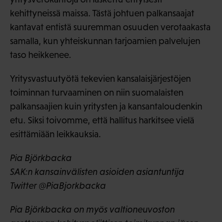
kehittyneissä maissa. Tästä johtuen palkansaajat
kantavat entistä suuremman osuuden verotaakasta
samalla, kun yhteiskunnan tarjoamien palvelujen
taso heikkenee.
Yritysvastuutyötä tekevien kansalaisjärjestöjen
toiminnan turvaaminen on niin suomalaisten
palkansaajien kuin yritysten ja kansantaloudenkin
etu. Siksi toivomme, että hallitus harkitsee vielä
esittämiään leikkauksia.
Pia Björkbacka
SAK:n kansainvälisten asioiden asiantuntija
Twitter @PiaBjorkbacka
Pia Björkbacka on myös valtioneuvoston