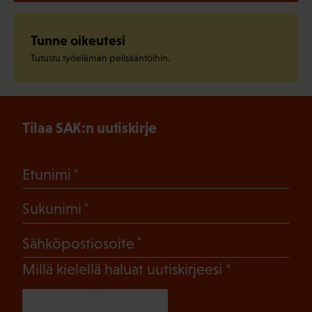
Tunne oikeutesi
Tutustu työelämän pelisääntöihin.
Tilaa SAK:n uutiskirje
(Pakollinen)
Etunimi
(Pakollinen)
Sukunimi
(Pakollinen)
Sähköpostiosoite
(Pakollinen)
Millä kielellä haluat uutiskirjeesi
SUOMI
RUOTSI