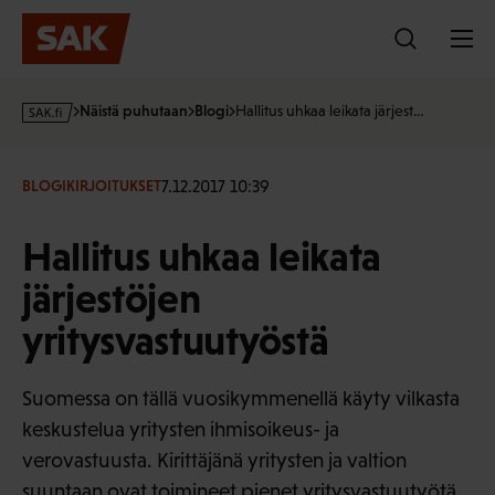
Hyppää
sisältöön
s
Näistä puhutaan
Blogi
Hallitus uhkaa leikata järjest…
a
k
·
7.12.2017 10:39
BLOGIKIRJOITUKSET
f
i
Hallitus uhkaa leikata
järjestöjen
yritysvastuutyöstä
Suomessa on tällä vuosikymmenellä käyty vilkasta
keskustelua yritysten ihmisoikeus- ja
verovastuusta. Kirittäjänä yritysten ja valtion
suuntaan ovat toimineet pienet yritysvastuutyötä