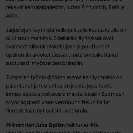
tekevät kansalaisjärjestöt, kuten Finnwatch, Eetti ja
Attac.
Järjestöjen käynnistämällä julkisella keskustelulla on
ollut suuri merkitys. Edelläkävijäyritykset ovat
avanneet alihankintaketjujaan ja puuttuneet
epäkohtiin arvoketjuissaan, mikä on vaikuttanut
suotuisasti myös niiden brändiin.
Tuhansien työntekijöiden asema kehitysmaissa on
parantunut ja tuotantoa on joskus jopa tuotu
ihmisoikeuksia polkevista maista takaisin Suomeen.
Myös aggressiivisen verosuunnittelun haitat
tiedostetaan nyt entistä paremmin.
Juha Sipilän
Pääministeri
hallitus ei tätä