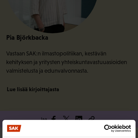
Pia Björkbacka
Vastaan SAK:n ilmastopolitiikan, kestävän
kehityksen ja yritysten yhteiskuntavastuuasioiden
valmistelusta ja edunvalvonnasta.
Lue lisää kirjoittajasta
Jaa