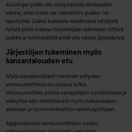
Kuluttajan pitää olla ostopäätöstä tehdessään
varma, ettei tuote ole valmistettu pakko- tai
lapsityöllä. Lisäksi kaikkialla maailmassa tehdystä
työstä pitää maksaa työntekijälle elämiseen riittävä
palkka ja työntekijöillä pitää olla oikeus järjestäytyä.
Järjestöjen tukeminen myös
kansantalouden etu
Myös kansainvälisesti toimivien yritysten
verosuunnittelua on voitava tutkia.
Verosuunnittelu johtaa veropohjien vuotamiseen ja
vaikuttaa näin merkittävästi myös palkansaajien
asemaan ja hyvinvointivaltion rahoituspohjaan.
Aggressiivisen verosuunnittelun vuoksi
yritysverokantoja on laskettu erityisesti