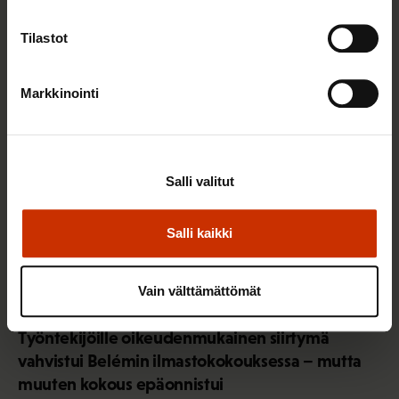
Tilastot
YMPÄRISTÖ, ILMASTO JA ENERGIA
Markkinointi
Salli valitut
Salli kaikki
Vain välttämättömät
27.11.2025
Pia Björkbacka
Työntekijöille oikeudenmukainen siirtymä
vahvistui Belémin ilmastokokouksessa – mutta
muuten kokous epäonnistui