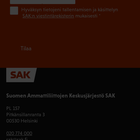
(Pa
Hyväksyn tietojeni tallentamisen ja käsittelyn
SAK:n viestintärekisterin
mukaisesti *
Tilaa
Suomen Ammattiliittojen Keskusjärjestö SAK
PL 157
Pitkänsillanranta 3
00530 Helsinki
020 774 000
sak@sak.fi