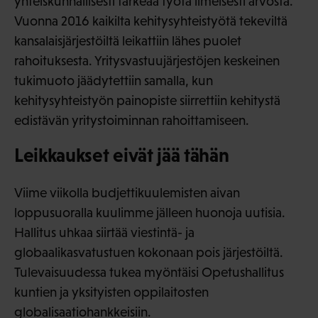
yhteiskunnallisesti tärkeää työtä ilmeisesti arvosta.
Vuonna 2016 kaikilta kehitysyhteistyötä tekeviltä
kansalaisjärjestöiltä leikattiin lähes puolet
rahoituksesta. Yritysvastuujärjestöjen keskeinen
tukimuoto jäädytettiin samalla, kun
kehitysyhteistyön painopiste siirrettiin kehitystä
edistävän yritystoiminnan rahoittamiseen.
Leikkaukset eivät jää tähän
Viime viikolla budjettikuulemisten aivan
loppusuoralla kuulimme jälleen huonoja uutisia.
Hallitus uhkaa siirtää viestintä- ja
globaalikasvatustuen kokonaan pois järjestöiltä.
Tulevaisuudessa tukea myöntäisi Opetushallitus
kuntien ja yksityisten oppilaitosten
globalisaatiohankkeisiin.