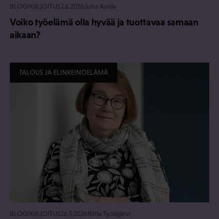
BLOGIKIRJOITUS
2.6.2026
Juha Antila
Voiko työelämä olla hyvää ja tuottavaa samaan
aikaan?
TALOUS JA ELINKEINOELÄMÄ
BLOGIKIRJOITUS
26.5.2026
Riitta Työläjärvi