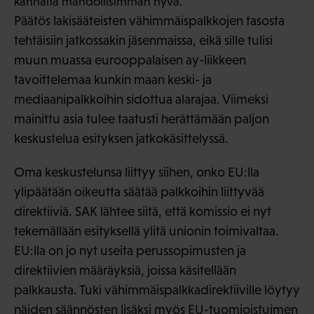
kannalta mahdollisimman hyvä.
Päätös lakisääteisten vähimmäispalkkojen tasosta
tehtäisiin jatkossakin jäsenmaissa, eikä sille tulisi
muun muassa eurooppalaisen ay-liikkeen
tavoittelemaa kunkin maan keski- ja
mediaanipalkkoihin sidottua alarajaa. Viimeksi
mainittu asia tulee taatusti herättämään paljon
keskustelua esityksen jatkokäsittelyssä.
Oma keskustelunsa liittyy siihen, onko EU:lla
ylipäätään oikeutta säätää palkkoihin liittyvää
direktiiviä. SAK lähtee siitä, että komissio ei nyt
tekemällään esityksellä ylitä unionin toimivaltaa.
EU:lla on jo nyt useita perussopimusten ja
direktiivien määräyksiä, joissa käsitellään
palkkausta. Tuki vähimmäispalkkadirektiiville löytyy
näiden säännösten lisäksi myös EU-tuomioistuimen