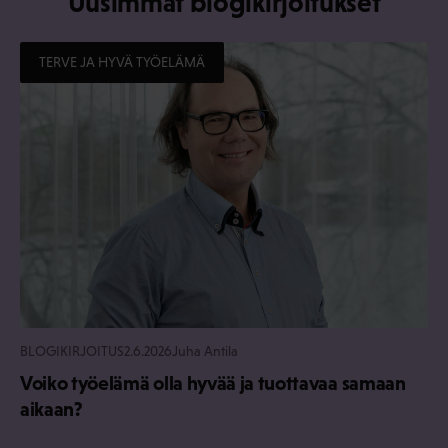
Uusimmat blogikirjoitukset
TERVE JA HYVÄ TYÖELÄMÄ
BLOGIKIRJOITUS
2.6.2026
Juha Antila
Voiko työelämä olla hyvää ja tuottavaa samaan
aikaan?