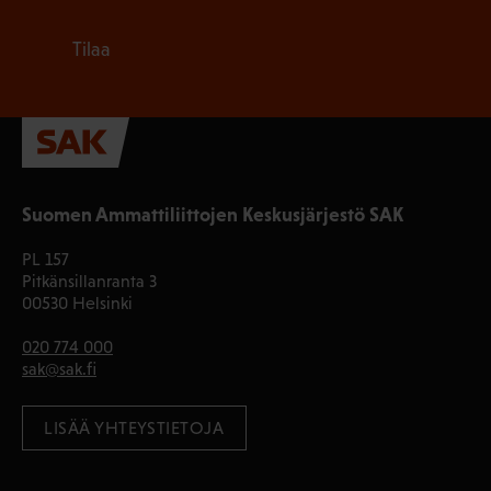
Tilaa
Suomen Ammattiliittojen Keskusjärjestö SAK
PL 157
Pitkänsillanranta 3
00530 Helsinki
020 774 000
sak@sak.fi
LISÄÄ YHTEYSTIETOJA