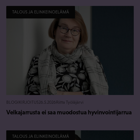
TALOUS JA ELINKEINOELÄMÄ
BLOGIKIRJOITUS
26.5.2026
Riitta Työläjärvi
Velkajarrusta ei saa muodostua hyvinvointijarrua
TALOUS JA ELINKEINOELÄMÄ