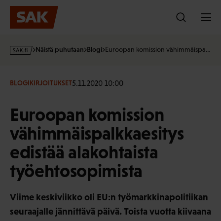
Hyppää
sisältöön
s
Näistä puhutaan
Blogi
Euroopan komission vähimmäispa…
a
k
·
5.11.2020 10:00
BLOGIKIRJOITUKSET
f
i
Euroopan komission
vähimmäispalkkaesitys
edistää alakohtaista
työehtosopimista
Viime keskiviikko oli EU:n työmarkkinapolitiikan
seuraajalle jännittävä päivä. Toista vuotta kiivaana