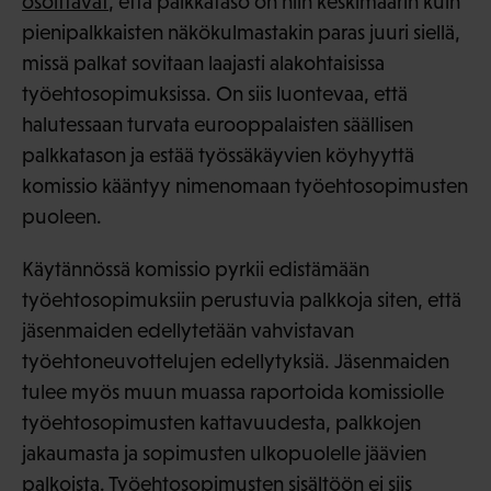
osoittavat
, että palkkataso on niin keskimäärin kuin
pienipalkkaisten näkökulmastakin paras juuri siellä,
missä palkat sovitaan laajasti alakohtaisissa
työehtosopimuksissa. On siis luontevaa, että
halutessaan turvata eurooppalaisten säällisen
palkkatason ja estää työssäkäyvien köyhyyttä
komissio kääntyy nimenomaan työehtosopimusten
puoleen.
Käytännössä komissio pyrkii edistämään
työehtosopimuksiin perustuvia palkkoja siten, että
jäsenmaiden edellytetään vahvistavan
työehtoneuvottelujen edellytyksiä. Jäsenmaiden
tulee myös muun muassa raportoida komissiolle
työehtosopimusten kattavuudesta, palkkojen
jakaumasta ja sopimusten ulkopuolelle jäävien
palkoista. Työehtosopimusten sisältöön ei siis