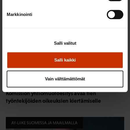
TALOUS JA ELINKEINOELÄMÄ
Markkinointi
Salli valitut
Salli kaikki
Vain välttämättömät
26.5.2026
Pekka Ristelä
Komission yhtiömuotoesitys avaa tien
työntekijöiden oikeuksien kiertämiselle
AY-LIIKE SUOMESSA JA MAAILMALLA