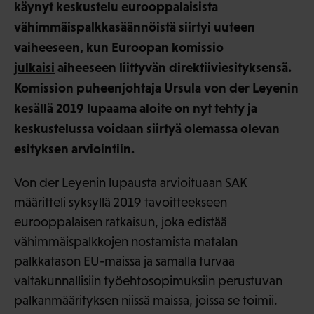
käynyt keskustelu eurooppalaisista
vähimmäispalkkasäännöistä siirtyi uuteen
vaiheeseen, kun
Euroopan komissio
julkaisi
aiheeseen liittyvän direktiiviesityksensä.
Komission puheenjohtaja Ursula von der Leyenin
kesällä 2019 lupaama aloite on nyt tehty ja
keskustelussa voidaan siirtyä olemassa olevan
esityksen arviointiin.
Von der Leyenin lupausta arvioituaan SAK
määritteli syksyllä 2019 tavoitteekseen
eurooppalaisen ratkaisun, joka edistää
vähimmäispalkkojen nostamista matalan
palkkatason EU-maissa ja samalla turvaa
valtakunnallisiin työehtosopimuksiin perustuvan
palkanmäärityksen niissä maissa, joissa se toimii.