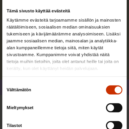
Tämä sivusto käyttää evästeitä
Pekka Ristelä
Käytämme evästeitä tarjoamamme sisällön ja mainosten
räätälöimiseen, sosiaalisen median ominaisuuksien
Vastaan SAK:n kansainvälisen edunvalvonnan
tukemiseen ja kävijämäärämme analysoimiseen. Lisäksi
jaamme sosiaalisen median, mainosalan ja analytiikka-
koordinoinnista ja kehittämisestä.
alan kumppaneillemme tietoja siitä, miten käytät
sivustoamme. Kumppanimme voivat yhdistää näitä
Lue lisää kirjoittajasta
tietoja muihin tietoihin, joita olet antanut heille tai joita on
kerätty, kun olet käyttänyt heidän palvelujaan.
Suostumuksen
Jaa
Välttämätön
valinta
Mieltymykset
Lisää kirjoittajalta
Tilastot