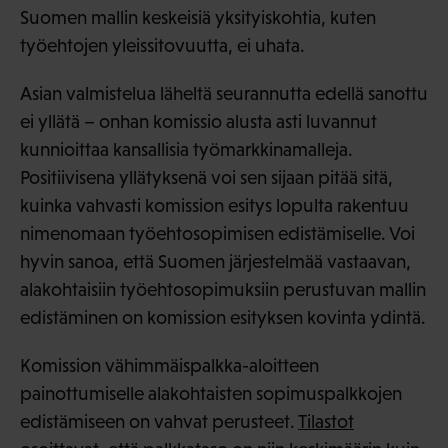
Suomen mallin keskeisiä yksityiskohtia, kuten
työehtojen yleissitovuutta, ei uhata.
Asian valmistelua läheltä seurannutta edellä sanottu
ei yllätä – onhan komissio alusta asti luvannut
kunnioittaa kansallisia työmarkkinamalleja.
Positiivisena yllätyksenä voi sen sijaan pitää sitä,
kuinka vahvasti komission esitys lopulta rakentuu
nimenomaan työehtosopimisen edistämiselle. Voi
hyvin sanoa, että Suomen järjestelmää vastaavan,
alakohtaisiin työehtosopimuksiin perustuvan mallin
edistäminen on komission esityksen kovinta ydintä.
Komission vähimmäispalkka-aloitteen
painottumiselle alakohtaisten sopimuspalkkojen
edistämiseen on vahvat perusteet.
Tilastot