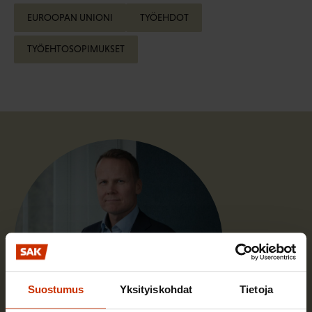
EUROOPAN UNIONI
TYÖEHDOT
TYÖEHTOSOPIMUKSET
Suostumus
Yksityiskohdat
Tietoja