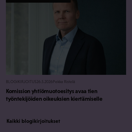
BLOGIKIRJOITUS
26.5.2026
Pekka Ristelä
Komission yhtiömuotoesitys avaa tien
työntekijöiden oikeuksien kiertämiselle
Kaikki blogikirjoitukset