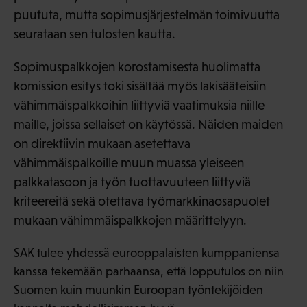
puututa, mutta sopimusjärjestelmän toimivuutta
seurataan sen tulosten kautta.
Sopimuspalkkojen korostamisesta huolimatta
komission esitys toki sisältää myös lakisääteisiin
vähimmäispalkkoihin liittyviä vaatimuksia niille
maille, joissa sellaiset on käytössä. Näiden maiden
on direktiivin mukaan asetettava
vähimmäispalkoille muun muassa yleiseen
palkkatasoon ja työn tuottavuuteen liittyviä
kriteereitä sekä otettava työmarkkinaosapuolet
mukaan vähimmäispalkkojen määrittelyyn.
SAK tulee yhdessä eurooppalaisten kumppaniensa
kanssa tekemään parhaansa, että lopputulos on niin
Suomen kuin muunkin Euroopan työntekijöiden