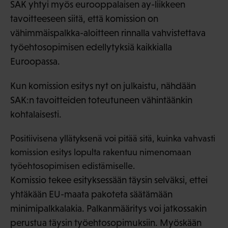
SAK yhtyi myös eurooppalaisen ay-liikkeen
tavoitteeseen siitä, että komission on
vähimmäispalkka-aloitteen rinnalla vahvistettava
työehtosopimisen edellytyksiä kaikkialla
Euroopassa.
Kun komission esitys nyt on julkaistu, nähdään
SAK:n tavoitteiden toteutuneen vähintäänkin
kohtalaisesti.
Positiivisena yllätyksenä voi pitää sitä, kuinka vahvasti
komission esitys lopulta rakentuu nimenomaan
työehtosopimisen edistämiselle.
Komissio tekee esityksessään täysin selväksi, ettei
yhtäkään EU-maata pakoteta säätämään
minimipalkkalakia. Palkanmääritys voi jatkossakin
perustua täysin työehtosopimuksiin. Myöskään