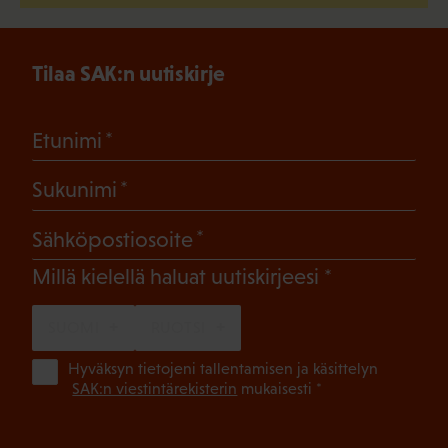
Tilaa SAK:n uutiskirje
(Pakollinen)
Etunimi
(Pakollinen)
Sukunimi
(Pakollinen)
Sähköpostiosoite
(Pakollinen)
Millä kielellä haluat uutiskirjeesi
SUOMI
RUOTSI
(Pa
Hyväksyn tietojeni tallentamisen ja käsittelyn
SAK:n viestintärekisterin
mukaisesti *