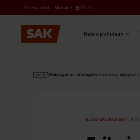
Secondary
Hyppää
Yhteystiedot
Medialle
FI
SV
EN
sisältöön
Päävalikk
Näistä puhutaan
s
Näistä puhutaan
Blogi
Erikoinen itsenäisyyspäi
a
k
·
f
i
2.12.20
BLOGIKIRJOITUKSET