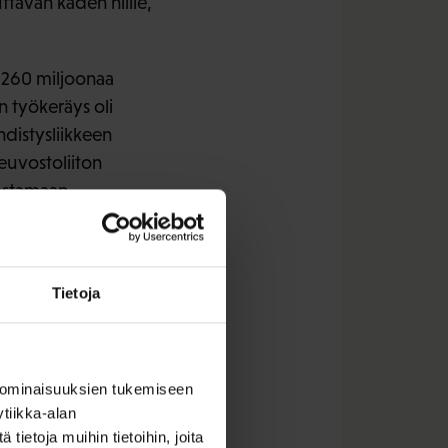
ttavan käden niille,
n 260 miljoonaa
n työkeräys oli
hdistysliikkeen
Neuvostoliiton
lustamaan
a käsittelevät teokset
oa.
Tietoja
 ominaisuuksien tukemiseen
tiikka-alan
ietoja muihin tietoihin, joita