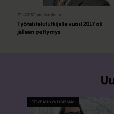
27.4.2018
Tapio Bergholm
Työtaistelututkijalle vuosi 2017 oli
jälleen pettymys
Uu
TERVE JA HYVÄ TYÖELÄMÄ