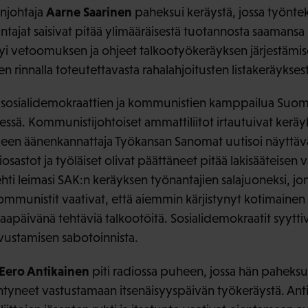
Aarne Saarinen
njohtaja
paheksui keräystä, jossa työntek
ntajat saisivat pitää ylimääräisestä tuotannosta saamans
i vetoomuksen ja ohjeet talkootyökeräyksen järjestämise
 rinnalla toteutettavasta rahalahjoitusten listakeräyksestä
sa sosialidemokraattien ja kommunistien kamppailua Suo
essä. Kommunistijohtoiset ammattiliitot irtautuivat kerä
en äänenkannattaja Työkansan Sanomat uutisoi näyttävä
osastot ja työläiset olivat päättäneet pitää lakisääteisen
hti leimasi SAK:n keräyksen työnantajien salajuoneksi, jon
mmunistit vaativat, että aiemmin kärjistynyt kotimainen p
aapäivänä tehtäviä talkootöitä. Sosialidemokraatit syytt
vustamisen sabotoinnista.
Eero Antikainen
piti radiossa puheen, jossa hän paheksui 
htyneet vastustamaan itsenäisyyspäivän työkeräystä. Antik