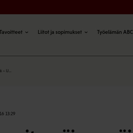
o
Tavoitteet
Liitot ja sopimukset
Työelämän ABC
vä – U…
16 13:29