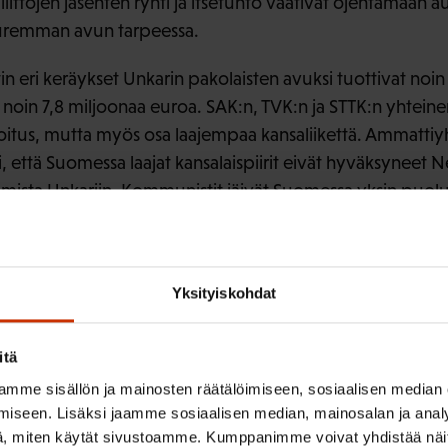
ittojen jäsenten ryhti ja itsetunto vaativat ojentamaan au
suuremman avun tarpeessa.
n eri keräykset Unkarin pakolaisten avuksi tuottivat noi
noin 7,8 miljoonaa euroa. SAK:n, TVK:n ja STTK:n yhteine
soitus, mutta myös osa laajempaa kansaliikettä. Ammattiy
i, että Suomessa laajat kansalaispiirit eivät hyväksyneet 
umista Unkariin. Kommunistit jäivät Suomessa yksin puo
areiden vyörymistä Budapestin kaduille.
apio Bergholm / Kirjoittaja on kirjoittanut SAK:n historia
ynty I, Sopimusyhteiskunnan synty II ja Kohti tasa-arv
Yksityiskohdat
itä
mme sisällön ja mainosten räätälöimiseen, sosiaalisen median
iseen. Lisäksi jaamme sosiaalisen median, mainosalan ja analy
ISTA SISÄLTÖÄ:
, miten käytät sivustoamme. Kumppanimme voivat yhdistää näitä t