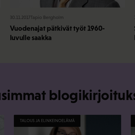
30.11.2017
Tapio Bergholm
Vuodenajat pätkivät työt 1960-
luvulle saakka
simmat blogikirjoituk
TALOUS JA ELINKEINOELÄMÄ