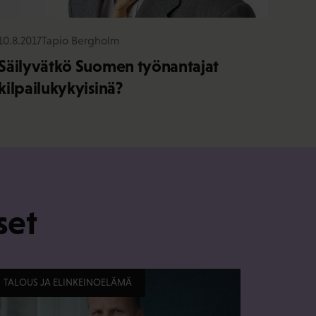
10.8.2017
Tapio Bergholm
Säilyvätkö Suomen työnantajat
kilpailukykyisinä?
set
TALOUS JA ELINKEINOELÄMÄ