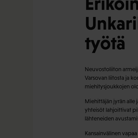
Erikoi
Unkaril
työtä
Neuvostoliiton armeij
Varsovan liitosta ja k
miehitysjoukkojen olot
Miehittäjän jyrän alle
yhteisöt lahjoittivat 
lähteneiden avustami
Kansainvälinen vapaa 