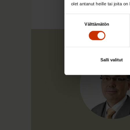
AY-LIIKE
olet antanut heille tai joita o
Suostumuksen
Välttämätön
valinta
Salli valitut