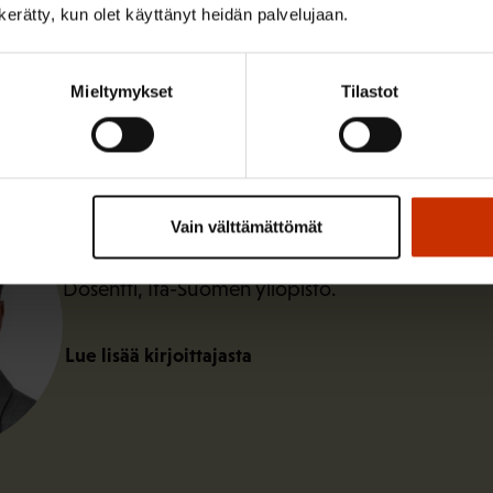
n kerätty, kun olet käyttänyt heidän palvelujaan.
Mieltymykset
Tilastot
Tapio Bergholm
Vain välttämättömät
Dosentti, Itä-Suomen yliopisto.
Lue lisää kirjoittajasta