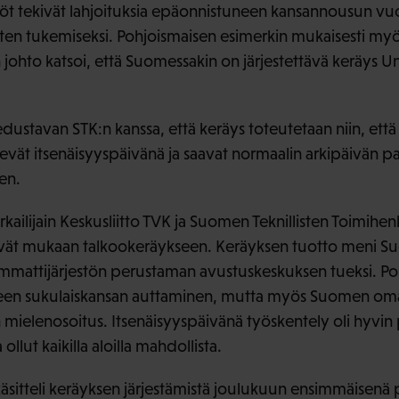
stöt tekivät lahjoituksia epäonnistuneen kansannousun 
sten tukemiseksi. Pohjoismaisen esimerkin mukaisesti my
johto katsoi, että Suomessakin on järjestettävä keräys U
dustavan STK:n kanssa, että keräys toteutetaan niin, että
levät itsenäisyyspäivänä ja saavat normaalin arkipäivän 
en.
rkailijain Keskusliitto TVK ja Suomen Teknillisten Toimihenk
tivät mukaan talkookeräykseen. Keräyksen tuotto meni S
n ammattijärjestön perustaman avustuskeskuksen tueksi. P
uneen sukulaiskansan auttaminen, mutta myös Suomen oma
 mielenosoitus. Itsenäisyyspäivänä työskentely oli hyvin 
ollut kaikilla aloilla mahdollista.
äsitteli keräyksen järjestämistä joulukuun ensimmäisenä 