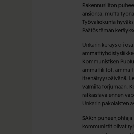
Rakennusliiton puhee
ansionsa, mutta työna
Työvaliokunta hyväksy
Päätös tämän keräyksen
Unkarin keräys oli o
ammattiyhdistysliikke
Kommunistisen Puolue
ammattiliitot, ammatti
itsenäisyyspäivänä. Le
valmiita torjumaan. Ko
ratkaistava ennen vap
Unkarin pakolaisten a
SAK:n puheenjohtaja
kommunistit olivat ry