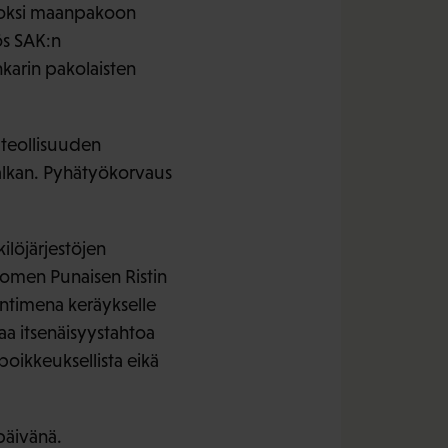
vuoksi maanpakoon
ös SAK:n
nkarin pakolaisten
 teollisuuden
palkan. Pyhätyökorvaus
ilöjärjestöjen
uomen Punaisen Ristin
ontimena keräykselle
a itsenäisyystahtoa
poikkeuksellista eikä
päivänä.