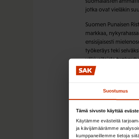
suomalaisten ammattili
jotka ovat vieläkin 
Suomen Punaisen Risti
markkaa, nykyrahassa 
ensisijaisesti mieleno
työkeräys teki selväks
väkivaltaista tunkeut
Neuvostoliiton panss
SAK:n erikoistutkija T
Sopimusyhteiskunnan s
Suostumus
Tämä sivusto käyttää eväste
Käytämme evästeitä tarjoama
ja kävijämäärämme analysoim
LÖYDÄ LISÄÄ TÄMÄNKALTA
kumppaneillemme tietoja siitä