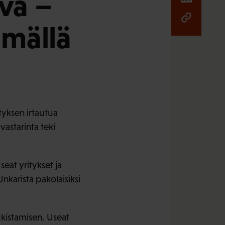
ivä –
emällä
tyksen irtautua
vastarinta teki
eat yritykset ja
nkarista pakolaisiksi
kistamisen. Useat