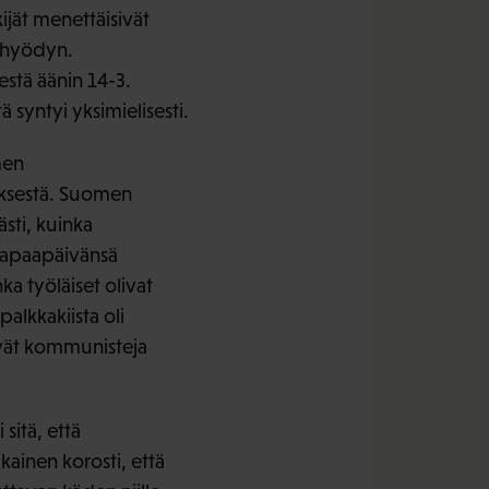
ijät menettäisivät
a hyödyn.
stä äänin 14-3.
 syntyi yksimielisesti.
men
yksestä. Suomen
sti, kuinka
 vapaapäivänsä
ka työläiset olivat
alkkakiista oli
ivät kommunisteja
sitä, että
ainen korosti, että