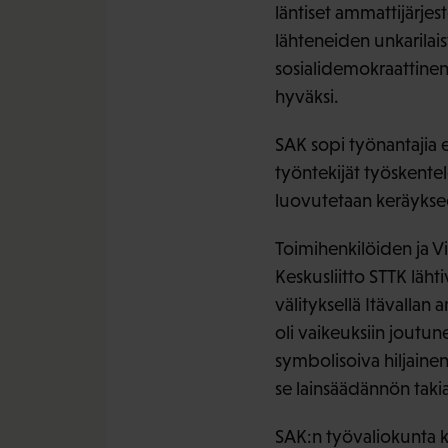
läntiset ammattijärje
lähteneiden unkarilai
sosialidemokraattinen 
hyväksi.
SAK sopi työnantajia e
työntekijät työskente
luovutetaan keräykse
Toimihenkilöiden ja Vi
Keskusliitto STTK läh
välityksellä Itävalla
oli vaikeuksiin jout
symbolisoiva hiljainen
se lainsäädännön takia 
SAK:n työvaliokunta k