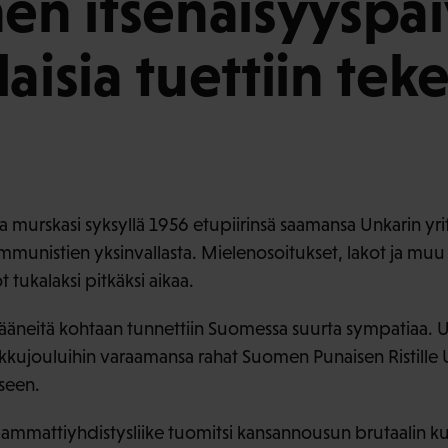
nen itsenäisyyspä
aisia tuettiin tek
a murskasi syksyllä 1956 etupiirinsä saamansa Unkarin yri
ommunistien yksinvallasta. Mielenosoitukset, lakot ja muu 
 tukalaksi pitkäksi aikaa.
 jääneitä kohtaan tunnettiin Suomessa suurta sympatiaa. Us
pikkujouluihin varaamansa rahat Suomen Punaisen Ristille U
seen.
ammattiyhdistysliike tuomitsi kansannousun brutaalin ku