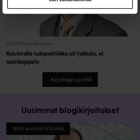
16.5.2017
Tapio Bergholm
Koivistolle tulopolitiikka oli työkalu, ei
opinkappale
Kirjoittajan profiili
Uusimmat blogikirjoitukset
TERVE JA HYVÄ TYÖELÄMÄ