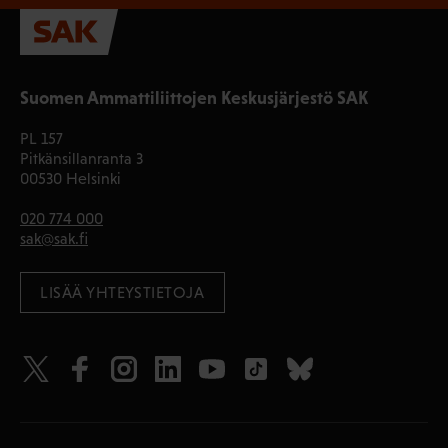
Suomen Ammattiliittojen Keskusjärjestö SAK
PL 157
Pitkänsillanranta 3
00530 Helsinki
020 774 000
sak@sak.fi
LISÄÄ YHTEYSTIETOJA