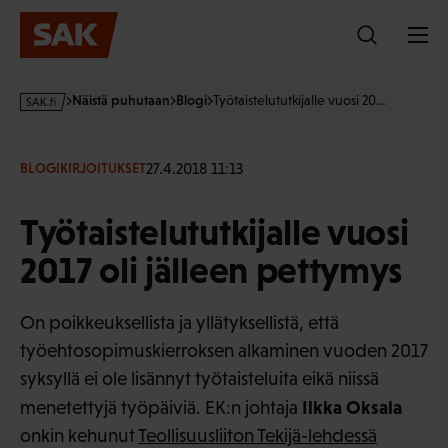
Hyppää
sisältöön
s
Näistä puhutaan
Blogi
Työtaistelututkijalle vuosi 20…
a
k
·
27.4.2018 11:13
BLOGIKIRJOITUKSET
f
i
Työtaistelututkijalle vuosi
2017 oli jälleen pettymys
On poikkeuksellista ja yllätyksellistä, että
työehtosopimuskierroksen alkaminen vuoden 2017
syksyllä ei ole lisännyt työtaisteluita eikä niissä
Ilkka Oksala
menetettyjä työpäiviä. EK:n johtaja
onkin kehunut
Teollisuusliiton Tekijä-lehdessä