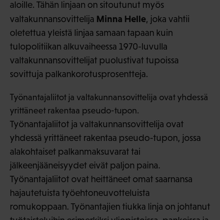
aloille. Tähän linjaan on sitoutunut myös
Minna Helle
valtakunnansovittelija
, joka vahtii
oletettua yleistä linjaa samaan tapaan kuin
tulopolitiikan alkuvaiheessa 1970-luvulla
valtakunnansovittelijat puolustivat tupoissa
sovittuja palkankorotusprosentteja.
Työnantajaliitot ja valtakunnansovittelija ovat yhdessä
yrittäneet rakentaa pseudo-tupon.
Työnantajaliitot ja valtakunnansovittelija ovat
yhdessä yrittäneet rakentaa pseudo-tupon, jossa
alakohtaiset palkanmaksuvarat tai
jälkeenjääneisyydet eivät paljon paina.
Työnantajaliitot ovat heittäneet omat saarnansa
hajautetuista työehtoneuvotteluista
romukoppaan. Työnantajien tiukka linja on johtanut