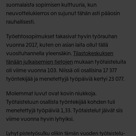
suomalaista sopimisen kulttuuria, kun
neuvottelukierros on sujunut tähän asti pääosin
rauhallisesti.
Työehtosopimukset takasivat hyvin työrauhan
vuonna 2017, kuten on asian laita ollut tällä
vuosituhannella yleensäkin.
Tilastokeskuksen
tänään julkaisemien tietojen
mukaan työtaisteluita
oli viime vuonna 103. Niissä oli osallisina 17 377
työntekijää ja menetettyjä työpäiviä kertyi 23 077.
Molemmat luvut ovat kovin niukkoja.
Työtaisteluun osallista työntekijää kohden tuli
menetettyjä työpäiviä 1,33. Työtaistelut jäivät siis
viime vuonna hyvin lyhyiksi.
Lyhyt pistetyösulku olikin tämän vuoden työtaistelu-