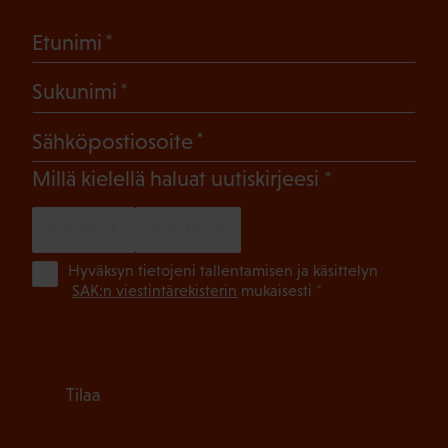
(Pakollinen)
Etunimi
(Pakollinen)
Sukunimi
(Pakollinen)
Sähköpostiosoite
(Pakollinen)
Millä kielellä haluat uutiskirjeesi
SUOMI
RUOTSI
(Pa
Hyväksyn tietojeni tallentamisen ja käsittelyn
SAK:n viestintärekisterin
mukaisesti *
Tilaa