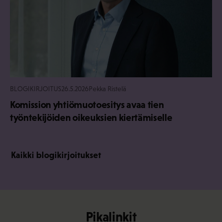
BLOGIKIRJOITUS
26.5.2026
Pekka Ristelä
Komission yhtiömuotoesitys avaa tien
työntekijöiden oikeuksien kiertämiselle
Kaikki blogikirjoitukset
Pikalinkit