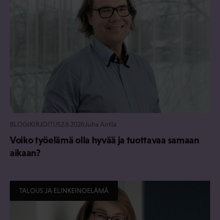
BLOGIKIRJOITUS
2.6.2026
Juha Antila
Voiko työelämä olla hyvää ja tuottavaa samaan
aikaan?
TALOUS JA ELINKEINOELÄMÄ