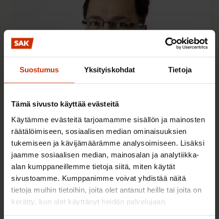
Suostumus
Yksityiskohdat
Tietoja
Tämä sivusto käyttää evästeitä
30.11.2017
Tapio Bergholm
Käytämme evästeitä tarjoamamme sisällön ja mainosten
räätälöimiseen, sosiaalisen median ominaisuuksien
Vuodenajat pätkivät työt 1960-luvulle saakka
tukemiseen ja kävijämäärämme analysoimiseen. Lisäksi
jaamme sosiaalisen median, mainosalan ja analytiikka-
alan kumppaneillemme tietoja siitä, miten käytät
TASA-ARVO JA YHDENVERTAISUUS
sivustoamme. Kumppanimme voivat yhdistää näitä
tietoja muihin tietoihin, joita olet antanut heille tai joita on
kerätty, kun olet käyttänyt heidän palvelujaan.