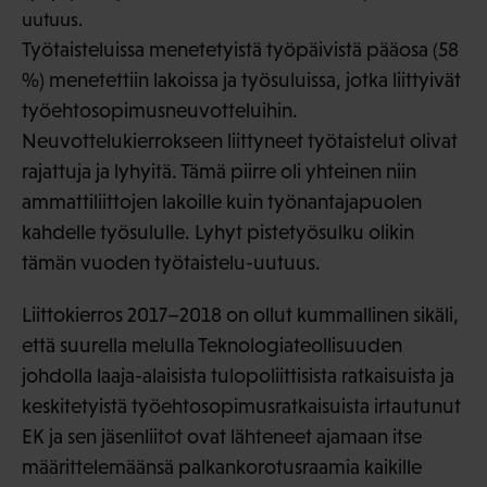
uutuus.
Työtaisteluissa menetetyistä työpäivistä pääosa (58
%) menetettiin lakoissa ja työsuluissa, jotka liittyivät
työehtosopimusneuvotteluihin.
Neuvottelukierrokseen liittyneet työtaistelut olivat
rajattuja ja lyhyitä. Tämä piirre oli yhteinen niin
ammattiliittojen lakoille kuin työnantajapuolen
kahdelle työsululle. Lyhyt pistetyösulku olikin
tämän vuoden työtaistelu-uutuus.
Liittokierros 2017–2018 on ollut kummallinen sikäli,
että suurella melulla Teknologiateollisuuden
johdolla laaja-alaisista tulopoliittisista ratkaisuista ja
keskitetyistä työehtosopimusratkaisuista irtautunut
EK ja sen jäsenliitot ovat lähteneet ajamaan itse
määrittelemäänsä palkankorotusraamia kaikille