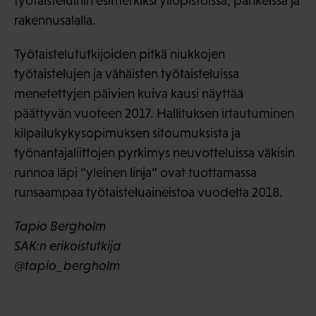
työtaisteluihin esimerkiksi yliopistoissa, pankeissa ja
rakennusalalla.
Työtaistelututkijoiden pitkä niukkojen
työtaistelujen ja vähäisten työtaisteluissa
menetettyjen päivien kuiva kausi näyttää
päättyvän vuoteen 2017. Hallituksen irtautuminen
kilpailukykysopimuksen sitoumuksista ja
työnantajaliittojen pyrkimys neuvotteluissa väkisin
runnoa läpi ”yleinen linja” ovat tuottamassa
runsaampaa työtaisteluaineistoa vuodelta 2018.
Tapio Bergholm
SAK:n erikoistutkija
@tapio_bergholm