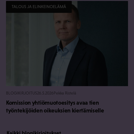
TALOUS JA ELINKEINOELÄMÄ
BLOGIKIRJOITUS
26.5.2026
Pekka Ristelä
Komission yhtiömuotoesitys avaa tien
työntekijöiden oikeuksien kiertämiselle
Kaikki blogikirjoitukset