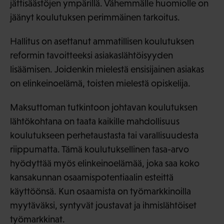
jättisäästöjen ympärillä. Vähemmälle huomiolle on
jäänyt koulutuksen perimmäinen tarkoitus.
Hallitus on asettanut ammatillisen koulutuksen
reformin tavoitteeksi asiakaslähtöisyyden
lisäämisen. Joidenkin mielestä ensisijainen asiakas
on elinkeinoelämä, toisten mielestä opiskelija.
Maksuttoman tutkintoon johtavan koulutuksen
lähtökohtana on taata kaikille mahdollisuus
koulutukseen perhetaustasta tai varallisuudesta
riippumatta. Tämä koulutuksellinen tasa-arvo
hyödyttää myös elinkeinoelämää, joka saa koko
kansakunnan osaamispotentiaalin esteittä
käyttöönsä. Kun osaamista on työmarkkinoilla
myytäväksi, syntyvät joustavat ja ihmislähtöiset
työmarkkinat.