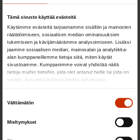
TALOUS JA ELINKEINOELÄMÄ
Tämä sivusto käyttää evästeitä
Käytämme evästeitä tarjoamamme sisällön ja mainosten
räätälöimiseen, sosiaalisen median ominaisuuksien
tukemiseen ja kävijämäärämme analysoimiseen. Lisäksi
jaamme sosiaalisen median, mainosalan ja analytiikka-
alan kumppaneillemme tietoja siitä, miten käytät
sivustoamme. Kumppanimme voivat yhdistää näitä
tietoja muihin tietoihin, joita olet antanut heille tai joita on
kerätty, kun olet käyttänyt heidän palvelujaan.
Suostumuksen
22.12.2016
Mikko Koskinen
Välttämätön
valinta
Pidempi oppivelvollisuus ei tarkoita pakkokoulua
Mieltymykset
TALOUS JA ELINKEINOELÄMÄ