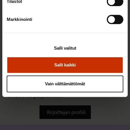
Tilastot
Markkinointi
Salli valitut
Salli kaikki
28.7.2016
Mikko Koskinen
Vain välttämättömät
Työt muuttuvat – koulutus ja osaaminen
ratkaisevat pärjäämisen
Kirjoittajan profiili