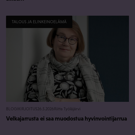
TALOUS JA ELINKEINOELÄMÄ
BLOGIKIRJOITUS
26.5.2026
Riitta Työläjärvi
Velkajarrusta ei saa muodostua hyvinvointijarrua