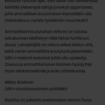
kestävän työuran ajan. Eikö silloin olisi tärkeämpää
kehittää yleisempiä taitoja ja kykyä oppimiseen,
jotta ammatillisen koulutuksen käyneilläkin olisi
mahdollisuus vastata työelämän muutoksiin?
Ammatillisen koulutuksen reformi on tulossa
eduskunnan käsittelyyn tällä tietoa huhtikuun
alussa. Lainsäätäjillä on oltava selkeä käsitys siitä,
keitä varten ammatillista koulutusta järjestetään.
SAK:n mielestä keskiössä pitää olla opiskelija.
Osaava ja ammattitaitoinen ihminen hyödyttää
myös elinkeinoelämää ja koko yhteiskuntaa.
Mikko Koskinen
SAK:n koulutusasioiden päällikkö
Kirjoitus on julkaistu ensimmäisen kerran Turun