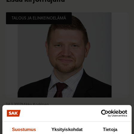
TALOUS JA ELINKEINOELÄMÄ
14.1.2017
Mikko Koskinen
Ammatillisella koulutuksella on keskeinen
merkitys muutoksen hallinnassa
Suostumus
Yksityiskohdat
Tietoja