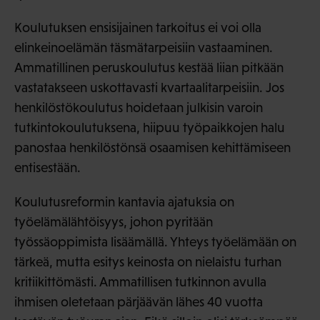
Koulutuksen ensisijainen tarkoitus ei voi olla
elinkeinoelämän täsmätarpeisiin vastaaminen.
Ammatillinen peruskoulutus kestää liian pitkään
vastatakseen uskottavasti kvartaalitarpeisiin. Jos
henkilöstökoulutus hoidetaan julkisin varoin
tutkintokoulutuksena, hiipuu työpaikkojen halu
panostaa henkilöstönsä osaamisen kehittämiseen
entisestään.
Koulutusreformin kantavia ajatuksia on
työelämälähtöisyys, johon pyritään
työssäoppimista lisäämällä. Yhteys työelämään on
tärkeä, mutta esitys keinosta on nielaistu turhan
kritiikittömästi. Ammatillisen tutkinnon avulla
ihmisen oletetaan pärjäävän lähes 40 vuotta