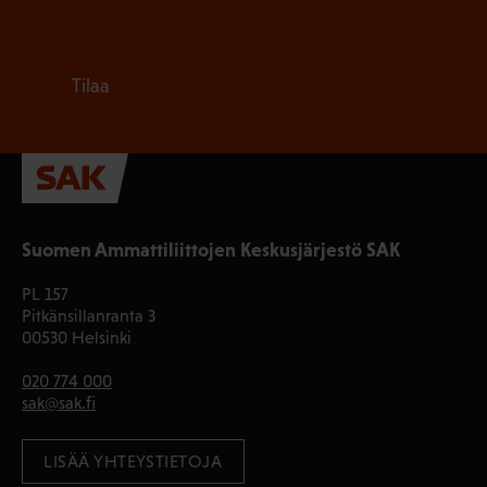
Tilaa
Suomen Ammattiliittojen Keskusjärjestö SAK
PL 157
Pitkänsillanranta 3
00530 Helsinki
020 774 000
sak@sak.fi
LISÄÄ YHTEYSTIETOJA