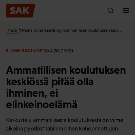
Hyppää
sisältöön
s
Näistä puhutaan
Blogi
Ammatillisen koulutuksen keski…
a
k
·
10.4.2017 9:20
BLOGIKIRJOITUKSET
f
i
Ammatillisen koulutuksen
keskiössä pitää olla
ihminen, ei
elinkeinoelämä
Keskustelu ammatillisesta koulutuksesta on viime
aikoina pyörinyt lähinnä siihen kohdennettujen