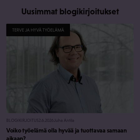
Uusimmat blogikirjoitukset
TERVE JA HYVÄ TYÖELÄMÄ
BLOGIKIRJOITUS
2.6.2026
Juha Antila
Voiko työelämä olla hyvää ja tuottavaa samaan
aikaan?