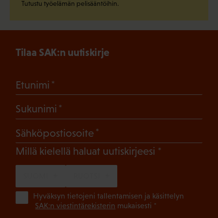
Tutustu työelämän pelisääntöihin.
Tilaa SAK:n uutiskirje
(Pakollinen)
Etunimi
(Pakollinen)
Sukunimi
(Pakollinen)
Sähköpostiosoite
(Pakollinen)
Millä kielellä haluat uutiskirjeesi
SUOMI
RUOTSI
(Pa
Hyväksyn tietojeni tallentamisen ja käsittelyn
SAK:n viestintärekisterin
mukaisesti *