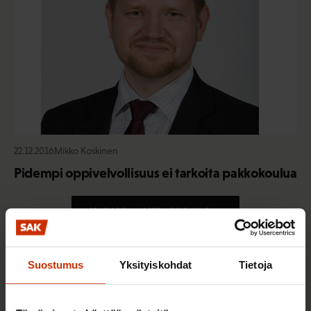
22.12.2016
Mikko Koskinen
Pidempi oppivelvollisuus ei tarkoita pakkokoulua
Kaikki henkilön kirjoitukset
Suostumus
Yksityiskohdat
Tietoja
Uutisia ja puheenaiheita sinulle