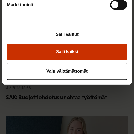
Markkinointi
TALOUS JA ELINKEINOELÄMÄ
Salli valitut
Salli kaikki
Vain välttämättömät
4.8.2026 16:55
SAK: Budjettiehdotus unohtaa työttömät