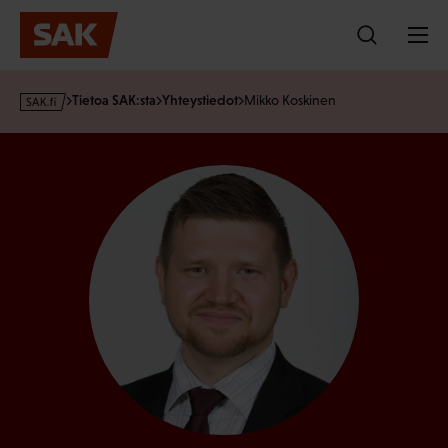
Hyppää
sisältöön
s
Tietoa SAK:sta
Yhteystiedot
Mikko Koskinen
a
k
·
f
i