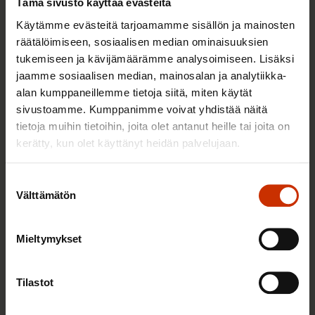
Tämä sivusto käyttää evästeitä
Käytämme evästeitä tarjoamamme sisällön ja mainosten
AY-LIIKE SUOMESSA JA MAAILMALLA
räätälöimiseen, sosiaalisen median ominaisuuksien
tukemiseen ja kävijämäärämme analysoimiseen. Lisäksi
jaamme sosiaalisen median, mainosalan ja analytiikka-
alan kumppaneillemme tietoja siitä, miten käytät
sivustoamme. Kumppanimme voivat yhdistää näitä
tietoja muihin tietoihin, joita olet antanut heille tai joita on
kerätty, kun olet käyttänyt heidän palvelujaan.
Suostumuksen
Välttämätön
valinta
6.8.2026 9:52
SAK tukee ammattiliittojen jäsenten
Mieltymykset
harrastustoimintaa – hae apurahaa elokuun
aikana
Tilastot