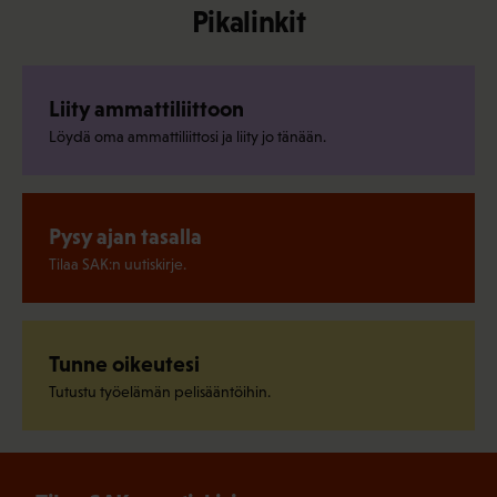
Pikalinkit
Liity ammattiliittoon
Löydä oma ammattiliittosi ja liity jo tänään.
Pysy ajan tasalla
Tilaa SAK:n uutiskirje.
Tunne oikeutesi
Tutustu työelämän pelisääntöihin.