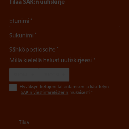
Tilaa SAK:n uutiskirje
(Pakollinen)
Etunimi
(Pakollinen)
Sukunimi
(Pakollinen)
Sähköpostiosoite
(Pakollinen)
Millä kielellä haluat uutiskirjeesi
SUOMI
RUOTSI
(Pa
Hyväksyn tietojeni tallentamisen ja käsittelyn
SAK:n viestintärekisterin
mukaisesti *
Tilaa