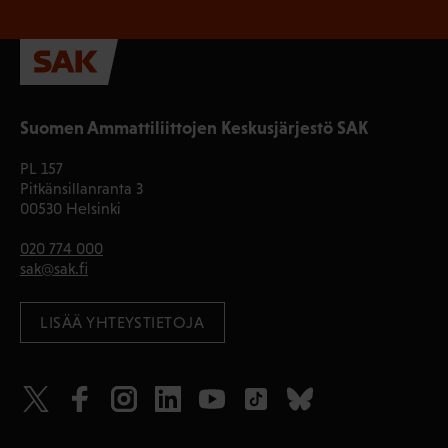
Suomen Ammattiliittojen Keskusjärjestö SAK
PL 157
Pitkänsillanranta 3
00530 Helsinki
020 774 000
sak@sak.fi
LISÄÄ YHTEYSTIETOJA