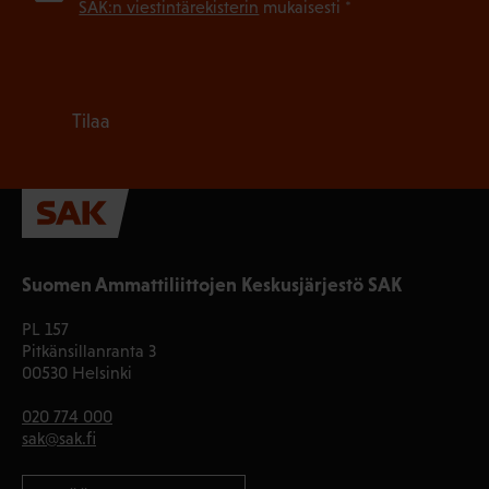
SAK:n viestintärekisterin
mukaisesti *
Tilaa
Suomen Ammattiliittojen Keskusjärjestö SAK
PL 157
Pitkänsillanranta 3
00530 Helsinki
020 774 000
sak@sak.fi