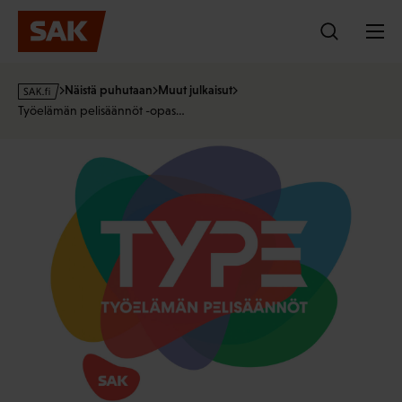
Hyppää
sisältöön
s
Näistä puhutaan
Muut julkaisut
a
Työelämän pelisäännöt -opas…
k
·
f
i