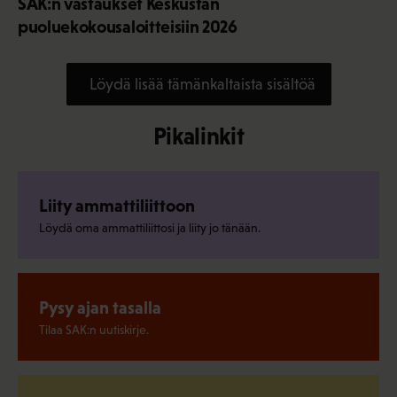
SAK:n vastaukset Keskustan
puoluekokousaloitteisiin 2026
Löydä lisää tämänkaltaista sisältöä
Pikalinkit
Liity ammattiliittoon
Löydä oma ammattiliittosi ja liity jo tänään.
Pysy ajan tasalla
Tilaa SAK:n uutiskirje.