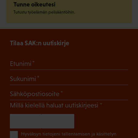
Tunne oikeutesi
Tutustu työelämän pelisääntöihin.
Tilaa SAK:n uutiskirje
(Pakollinen)
Etunimi
(Pakollinen)
Sukunimi
(Pakollinen)
Sähköpostiosoite
(Pakollinen)
Millä kielellä haluat uutiskirjeesi
SUOMI
RUOTSI
(Pa
Hyväksyn tietojeni tallentamisen ja käsittelyn