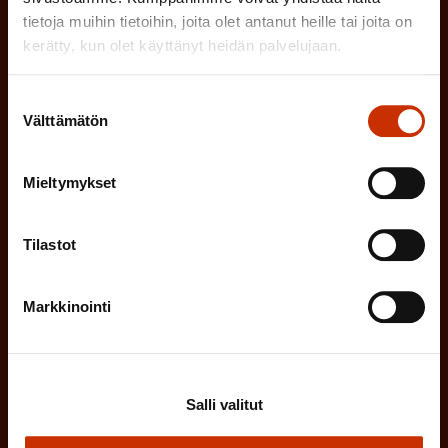
a
tietoja muihin tietoihin, joita olet antanut heille tai joita on
l
k
kerätty, kun olet käyttänyt heidän palvelujaan.
i
o
n
l
Suostumuksen
Välttämätön
e
l
valinta
i
n
n
Mieltymykset
)
e
n
Tilastot
)
Markkinointi
Tilaa
Salli valitut