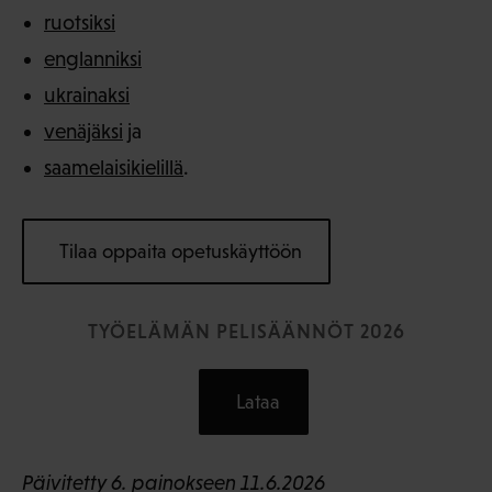
ruotsiksi
englanniksi
ukrainaksi
venäjäksi
ja
saamelaisikielillä
.
Tilaa oppaita opetuskäyttöön
TYÖELÄMÄN PELISÄÄNNÖT 2026
Lataa
Päivitetty 6. painokseen 11.6.2026