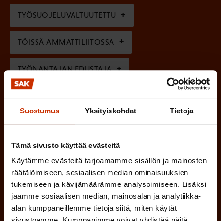
l
e
TYÖSUOJELUVALTUUTETTU
i
n
n
)
TÖISSÄ AMMATTILIITOSSA
e
n
TYÖNANTAJAN EDUSTAJA
)
MUU KIINNOSTUS TYÖELÄMÄASIOIHIN
Suostumus
Yksityiskohdat
Tietoja
(
Millä kielellä haluat uutiskirjeesi
Tämä sivusto käyttää evästeitä
P
Käytämme evästeitä tarjoamamme sisällön ja mainosten
SUOMI
RUOTSI
a
räätälöimiseen, sosiaalisen median ominaisuuksien
k
tukemiseen ja kävijämäärämme analysoimiseen. Lisäksi
jaamme sosiaalisen median, mainosalan ja analytiikka-
o
(
Hyväksyn tietojeni tallentamisen ja käsittelyn
alan kumppaneillemme tietoja siitä, miten käytät
P
l
SAK:n viestintärekisterin
mukaisesti *
sivustoamme. Kumppanimme voivat yhdistää näitä