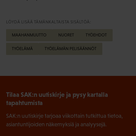
LÖYDÄ LISÄÄ TÄMÄNKALTAISTA SISÄLTÖÄ:
MAAHANMUUTTO
NUORET
TYÖEHDOT
TYÖELÄMÄ
TYÖELÄMÄN PELISÄÄNNÖT
Tilaa SAK:n uutiskirje ja pysy kartalla
tapahtumista
SAK:n uutiskirje tarjoaa viikottain tutkittua tietoa,
asiantuntijoiden näkemyksiä ja analyysejä.