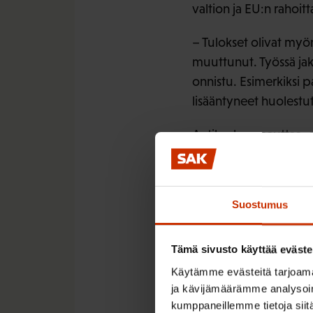
valtion ja EU:n rahoit
– Tulokset olivat myö
muuttunut. Työssä jak
onnistu. Esimerkiksi 
lisääntyneet huolestut
Antilan huomauttaa, e
ottaa oppia ja saada n
– Kokeilu voisi kestä
Suostumus
tietoon perustuvaa ty
pidentymistarpeen. Kok
Tämä sivusto käyttää eväste
Antilan mukaan kokeilu
Käytämme evästeitä tarjoama
suuri joukko eri ikäisi
ja kävijämäärämme analysoim
luotettavat.
kumppaneillemme tietoja siitä