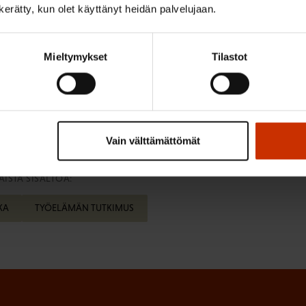
n kerätty, kun olet käyttänyt heidän palvelujaan.
n ehdottanut jo aikaisemmin kaikille 60 vuotta täyttäneil
e mahdollisuutta lyhentää määräaikaisesti työaikaansa. Siinä
okoaikatyöstä 80 prosentin työajalle määräajaksi (1–12 k
Mieltymykset
Tilastot
soitaisiin Työllisyysrahaston kautta rahoitetulla osa-aik
tä.
Vain välttämättömät
ISTA SISÄLTÖÄ:
KA
TYÖELÄMÄN TUTKIMUS