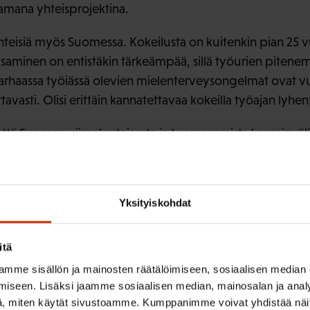
tamana yhteisprojektina.
nteisiä myös Suomessa. Kokeilusta on kuitenkin pian 25 
saminen on entistäkin tärkeämpää, sillä työurien pitene
parhaassa työiässä olevien mielenterveysongelmat ovat v
tavasti. Olisi erittäin kannatettavaa kokeilla työajan lyhe
ttä Suomen viimekertaisesta ja tuoreemmista kansainvälisi
äin hyvin luotettavia ja käyttökelpoisia tuloksia.
ä seuraavan hallituskauden. Kokeilun päätyttyä voidaan t
Yksityiskohdat
öaikapolitiikkaa, mikä huomioi ihmisten hyvinvoinnin ja 
eilu voitaisiin toteuttaa valtion ja työmarkkinajärjestöj
itä
un osallistuvia yrityksiä voitaisiin tukea eri tavoin. On tä
mme sisällön ja mainosten räätälöimiseen, sosiaalisen median
ä ja eri aloilla työskenteleviä työntekijöitä mukaan, jotta 
iseen. Lisäksi jaamme sosiaalisen median, mainosalan ja analy
, miten käytät sivustoamme. Kumppanimme voivat yhdistää näitä t