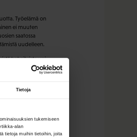
vuotta. Työelämä on
minen ei muuten
uosien saatossa
ntämistä uudelleen.
stä kokeiluista voi
ehdä tutkittuun
Tietoja
työurien
en yhteistyönä.
rkeää saada riittävän
 ominaisuuksien tukemiseen
kokeilun tulokset ovat
tiikka-alan
ietoja muihin tietoihin, joita