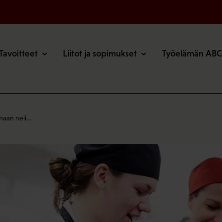
o
Tavoitteet
Liitot ja sopimukset
Työelämän ABC
maan neli…