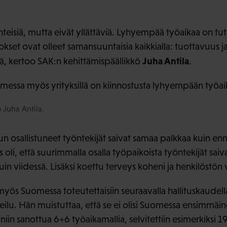
teisiä, mutta eivät yllättäviä. Lyhyempää työaikaa on tutki
okset ovat olleet samansuuntaisia kaikkialla: tuottavuus 
Juha Antila
sä, kertoo SAK:n kehittämispäällikkö
.
omessa myös yrityksillä on kiinnostusta lyhyempään työai
 Juha Antila.
un osallistuneet työntekijät saivat samaa palkkaa kuin enn
li, että suurimmalla osalla työpaikoista työntekijät saiv
uin viidessä. Lisäksi koettu terveys koheni ja henkilöstön
myös Suomessa toteutettaisiin seuraavalla hallituskaudell
eilu. Hän muistuttaa, että se ei olisi Suomessa ensimmäin
iin sanottua 6+6 työaikamallia, selvitettiin esimerkik