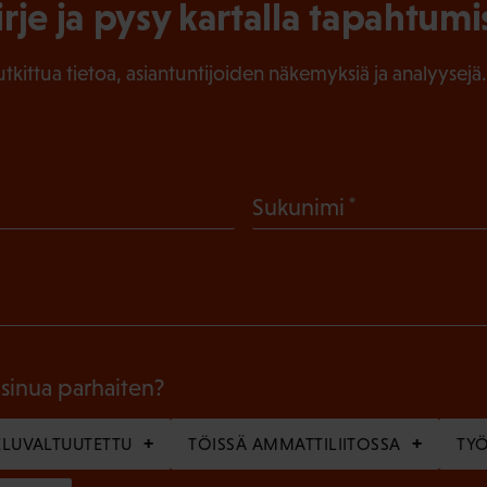
irje ja pysy kartalla tapahtumi
tutkittua tietoa, asiantuntijoiden näkemyksiä ja analyysejä.
(
Sukunimi
P
a
k
o
l
 sinua parhaiten?
l
LUVALTUUTETTU
TÖISSÄ AMMATTILIITOSSA
TY
i