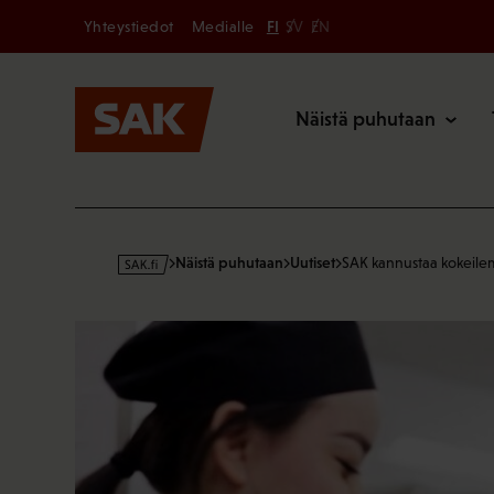
Secondary
Hyppää
Yhteystiedot
Medialle
FI
SV
EN
sisältöön
Päävalikk
Näistä puhutaan
s
Näistä puhutaan
Uutiset
SAK kannustaa kokeile
a
k
·
f
i