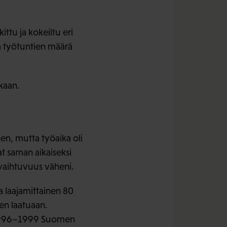
ttu ja kokeiltu eri
ja työtuntien määrä
kaan.
en, mutta työaika oli
at saman aikaiseksi
 vaihtuvuus väheni.
a laajamittainen 80
en laatuaan.
si 1996–1999 Suomen