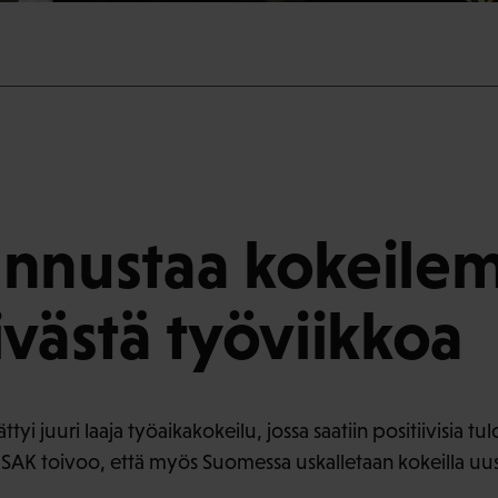
annustaa kokeile
ivästä työviikkoa
ttyi juuri laaja työaikakokeilu, jossa saatiin positiivisia 
. SAK toivoo, että myös Suomessa uskalletaan kokeilla uus