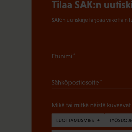
Tilaa SAK:n uutisk
SAK:n uutiskirje tarjoaa viikottain 
(
Etunimi
P
a
(
Sähköpostiosoite
k
P
o
a
l
Mikä tai mitkä näistä kuvaavat
k
l
o
LUOTTAMUSMIES
TYÖSUOJE
i
l