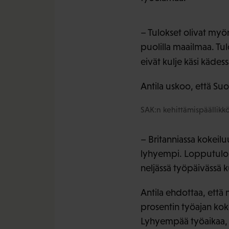
– Tulokset olivat myön
puolilla maailmaa. Tul
eivät kulje käsi kädes
Antila uskoo, että Su
SAK:n kehittämispäällikkö
– Britanniassa kokeilu
lyhyempi. Lopputulos o
neljässä työpäivässä k
Antila ehdottaa, että 
prosentin työajan kok
Lyhyempää työaikaa, n