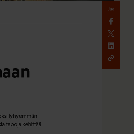
Jaa
maan
tuloksi lyhyemmän
ia tapoja kehittää