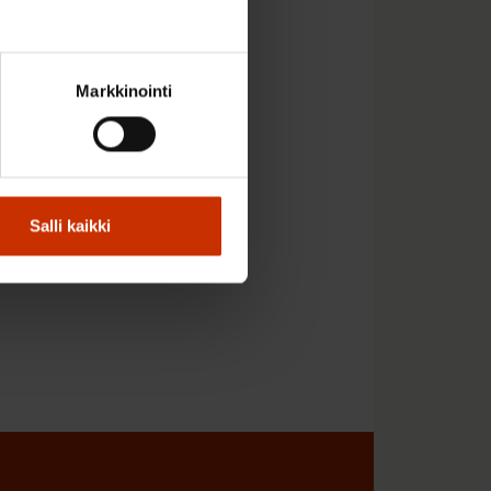
le kokoaikatyötä
 työntekijällä olisi
uukautta).
Markkinointi
arahalla.
Voit lukea
Salli kaikki