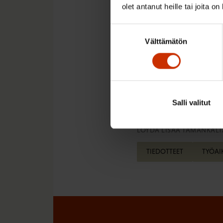
olet antanut heille tai joita o
Kokeilun lisäksi SAK o
tekeville työntekijöill
Suostumuksen
mahdollisuus siirtyä k
Välttämätön
valinta
Tulonmenetystä kompen
lisää ehdotuksestä täs
Salli valitut
LÖYDÄ LISÄÄ TÄMÄNKALTA
TIEDOTTEET
TYÖAI