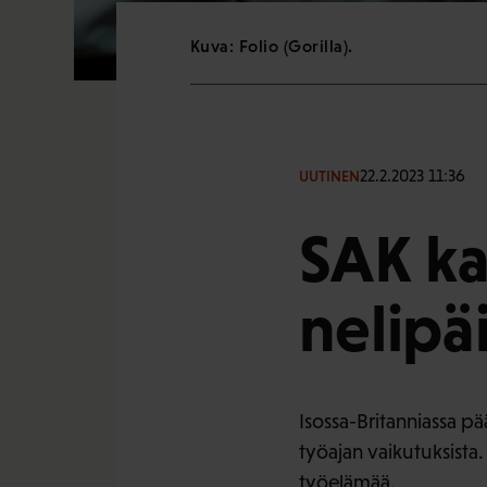
Kuva: Folio (Gorilla).
22.2.2023 11:36
UUTINEN
SAK k
nelipä
Isossa-Britanniassa pää
työajan vaikutuksista
työelämää.