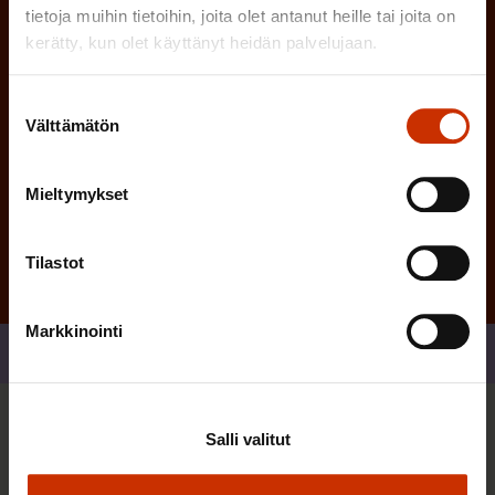
tietoja muihin tietoihin, joita olet antanut heille tai joita on
n
kerätty, kun olet käyttänyt heidän palvelujaan.
)
Suostumuksen
Välttämätön
valinta
Tilaa
Mieltymykset
Tilastot
Markkinointi
Jaa
Sinua saattaa myös kiinnostaa
Salli valitut