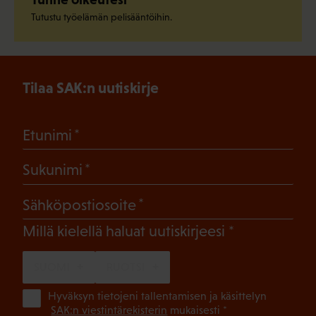
Tutustu työelämän pelisääntöihin.
Tilaa SAK:n uutiskirje
(Pakollinen)
Etunimi
(Pakollinen)
Sukunimi
(Pakollinen)
Sähköpostiosoite
(Pakollinen)
Millä kielellä haluat uutiskirjeesi
SUOMI
RUOTSI
(Pa
Hyväksyn tietojeni tallentamisen ja käsittelyn
SAK:n viestintärekisterin
mukaisesti *