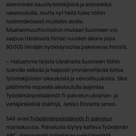
aiemminkin kausityöntekijöinä ja esimerkiksi
rakennuksilla, mutta nyt heitä tulee töihin
todennäköisesti muillekin aloille.
Maahanmuuttoviraston mukaan Suomeen voi
saapua Ukrainasta tämän vuoden aikana jopa
80 000 Venäjän hyökkäyssotaa pakenevaa ihmistä.
– Haluamme tarjota Ukrainasta Suomeen töihin
tuleville selkeää ja helposti ymmärrettävää tietoa
työntekijöiden oikeuksista ja velvollisuuksista. Siksi
päätimme nopealla aikataululla laajentaa
Työelämänpelisäännöt.fi-palvelun ukrainan- ja
venäjänkielisiä sisältöjä, Jarkko Eloranta sanoo.
SAK avasi
Työelämänpelisäännöt.fi-palvelun
marraskuussa. Palvelusta löytyy kattava Työelämän
ABC -tietopaketti työelämän pelisäännöistä