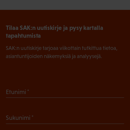
Tilaa SAK:n uutiskirje ja pysy kartalla
tapahtumista
SAK:n uutiskirje tarjoaa viikottain tutkittua tietoa,
asiantuntijoiden näkemyksiä ja analyysejä.
(
Etunimi
P
a
(
Sukunimi
k
P
o