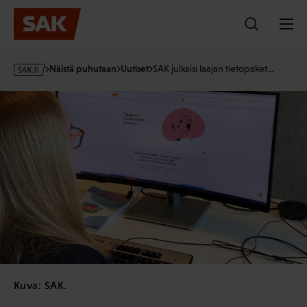
Hyppää
sisältöön
s
Näistä puhutaan
Uutiset
SAK julkaisi laajan tietopaket…
a
k
·
f
i
Kuva: SAK.