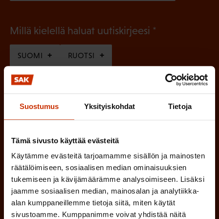
(
Millä kielellä haluat uutiskirjeesi
P
SUOMI
RUOTSI
a
k
o
(
Hyväksyn tietojeni tallentamisen ja käsittelyn
Suostumus
Yksityiskohdat
Tietoja
P
l
SAK:n viestintärekisterin
mukaisesti *
a
l
k
Tämä sivusto käyttää evästeitä
i
o
Käytämme evästeitä tarjoamamme sisällön ja mainosten
n
l
räätälöimiseen, sosiaalisen median ominaisuuksien
e
l
tukemiseen ja kävijämäärämme analysoimiseen. Lisäksi
i
n
jaamme sosiaalisen median, mainosalan ja analytiikka-
n
alan kumppaneillemme tietoja siitä, miten käytät
)
e
sivustoamme. Kumppanimme voivat yhdistää näitä