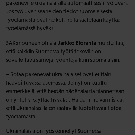
pakeneville ukrainalaisille automaattisesti työluvan.
Jos työluvan saaneiden tiedot suomalaisesta
työelämästä ovat heikot, heitä saatetaan käyttää
työelämässä hyväksi.
Jarkko Eloranta
SAK:n puheenjohtaja
muistuttaa,
että kaikkiin Suomessa työtä tekeviin on
sovellettava samoja työehtoja kuin suomalaisiin.
– Sotaa pakenevat ukrainalaiset ovat erittäin
haavoittuvassa asemassa. Jo nyt on kuultu
esimerkkejä, että heidän hädänalaista tilannettaan
on yritetty käyttää hyväksi. Haluamme varmistaa,
että ukrainalaisilla on saatavilla luotettavaa tietoa
työelämästä.
Ukrainalaisia on työskennellyt Suomessa