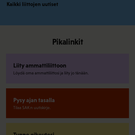
Kaikki liittojen uutiset
Pikalinkit
Liity ammattiliittoon
Löydä oma ammattiliittosi ja liity jo tänään.
Pysy ajan tasalla
Tilaa SAK:n uutiskirje.
Tunne oikeutesi