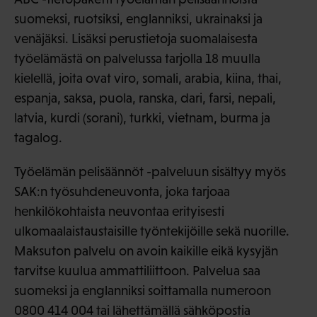
suomeksi, ruotsiksi, englanniksi, ukrainaksi ja
venäjäksi. Lisäksi perustietoja suomalaisesta
työelämästä on palvelussa tarjolla 18 muulla
kielellä, joita ovat viro, somali, arabia, kiina, thai,
espanja, saksa, puola, ranska, dari, farsi, nepali,
latvia, kurdi (sorani), turkki, vietnam, burma ja
tagalog.
Työelämän pelisäännöt -palveluun sisältyy myös
SAK:n työsuhdeneuvonta, joka tarjoaa
henkilökohtaista neuvontaa erityisesti
ulkomaalaistaustaisille työntekijöille sekä nuorille.
Maksuton palvelu on avoin kaikille eikä kysyjän
tarvitse kuulua ammattiliittoon. Palvelua saa
suomeksi ja englanniksi soittamalla numeroon
0800 414 004 tai lähettämällä sähköpostia