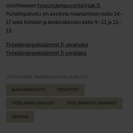
osoitteeseen
tyosuhdeneuvonta@sak.fi
.
Puhelinpalvelu on avoinna maanantaisin kello 14–
17 sekä tiistaisin ja keskiviikkoisin kello 9–11 ja 12–
15.
Työelämänpelisäännöt.fi ukrainaksi
Työelämänpelisäännöt.fi venäjäksi
LÖYDÄ LISÄÄ TÄMÄNKALTAISTA SISÄLTÖÄ:
MAAHANMUUTTO
TIEDOTTEET
TYÖELÄMÄN OIKEUDET
TYÖELÄMÄN PELISÄÄNNÖT
UKRAINA