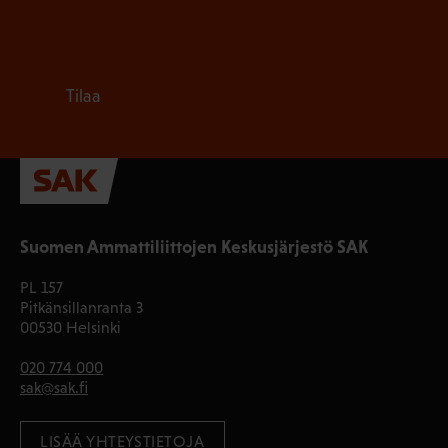
Tilaa
Suomen Ammattiliittojen Keskusjärjestö SAK
PL 157
Pitkänsillanranta 3
00530 Helsinki
020 774 000
sak@sak.fi
LISÄÄ YHTEYSTIETOJA