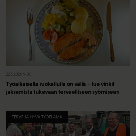
22.5.2026 9:00
Työaikaisella ruokailulla on väliä – lue vinkit
jaksamista tukevaan terveelliseen syömiseen
TERVE JA HYVÄ TYÖELÄMÄ