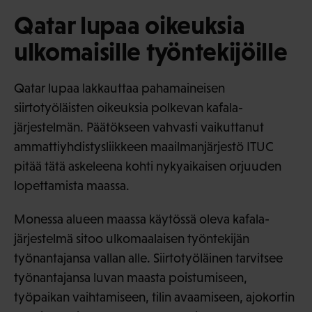
Qatar lupaa oikeuksia
ulkomaisille työntekijöille
Qatar lupaa lakkauttaa pahamaineisen
siirtotyöläisten oikeuksia polkevan kafala-
järjestelmän. Päätökseen vahvasti vaikuttanut
ammattiyhdistysliikkeen maailmanjärjestö ITUC
pitää tätä askeleena kohti nykyaikaisen orjuuden
lopettamista maassa.
Monessa alueen maassa käytössä oleva kafala-
järjestelmä sitoo ulkomaalaisen työntekijän
työnantajansa vallan alle. Siirtotyöläinen tarvitsee
työnantajansa luvan maasta poistumiseen,
työpaikan vaihtamiseen, tilin avaamiseen, ajokortin