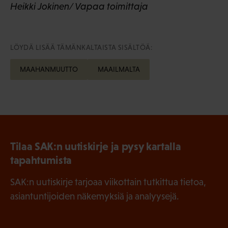
Heikki Jokinen/ Vapaa toimittaja
LÖYDÄ LISÄÄ TÄMÄNKALTAISTA SISÄLTÖÄ:
MAAHANMUUTTO
MAAILMALTA
Tilaa SAK:n uutiskirje ja pysy kartalla
tapahtumista
SAK:n uutiskirje tarjoaa viikottain tutkittua tietoa,
asiantuntijoiden näkemyksiä ja analyysejä.