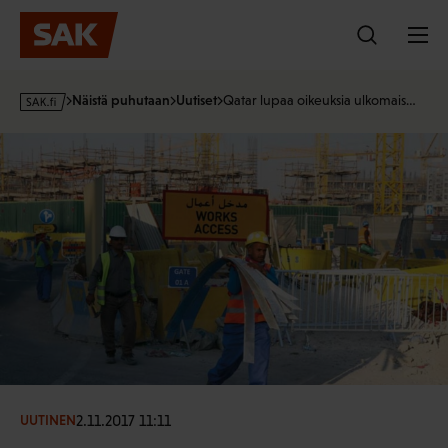
Hyppää
sisältöön
s
Näistä puhutaan
Uutiset
Qatar lupaa oikeuksia ulkomais…
a
k
·
f
i
2.11.2017 11:11
UUTINEN