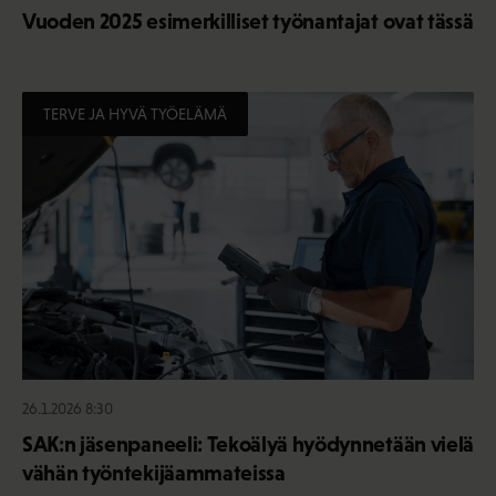
Vuoden 2025 esimerkilliset työnantajat ovat tässä
TERVE JA HYVÄ TYÖELÄMÄ
26.1.2026 8:30
SAK:n jäsenpaneeli: Tekoälyä hyödynnetään vielä
vähän työntekijäammateissa