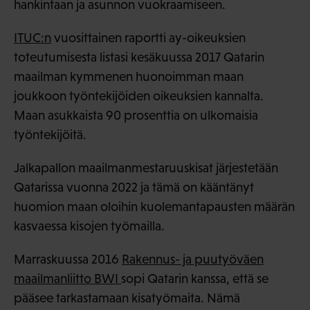
hankintaan ja asunnon vuokraamiseen.
ITUC:n
vuosittainen raportti ay-oikeuksien
toteutumisesta listasi kesäkuussa 2017 Qatarin
maailman kymmenen huonoimman maan
joukkoon työntekijöiden oikeuksien kannalta.
Maan asukkaista 90 prosenttia on ulkomaisia
työntekijöitä.
Jalkapallon maailmanmestaruuskisat järjestetään
Qatarissa vuonna 2022 ja tämä on kääntänyt
huomion maan oloihin kuolemantapausten määrän
kasvaessa kisojen työmailla.
Marraskuussa 2016
Rakennus- ja puutyöväen
maailmanliitto BWI
sopi Qatarin kanssa, että se
pääsee tarkastamaan kisatyömaita. Nämä