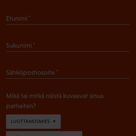
(
Etunimi
P
a
(
Sukunimi
k
P
o
a
l
(
Sähköpostiosoite
k
l
P
o
i
a
l
Mikä tai mitkä näistä kuvaavat sinua
n
k
l
parhaiten?
e
o
i
n
l
LUOTTAMUSMIES
n
)
l
e