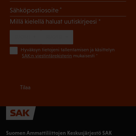
(Pakollinen)
Sähköpostiosoite
(Pakollinen)
Millä kielellä haluat uutiskirjeesi
SUOMI
RUOTSI
(Pa
Hyväksyn tietojeni tallentamisen ja käsittelyn
SAK:n viestintärekisterin
mukaisesti *
Tilaa
Suomen Ammattiliittojen Keskusjärjestö SAK