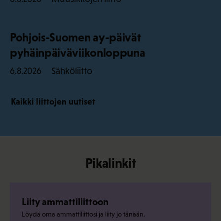
Pohjois-Suomen ay-päivät
pyhäinpäiväviikonloppuna
Sähköliitto
6.8.2026
Kaikki liittojen uutiset
Pikalinkit
Liity ammattiliittoon
Löydä oma ammattiliittosi ja liity jo tänään.