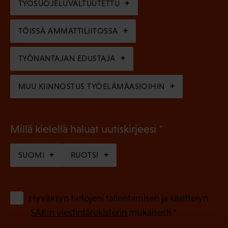
TYÖSUOJELUVALTUUTETTU
i
n
n
)
TÖISSÄ AMMATTILIITOSSA
e
n
TYÖNANTAJAN EDUSTAJA
)
MUU KIINNOSTUS TYÖELÄMÄASIOIHIN
(
Millä kielellä haluat uutiskirjeesi
P
SUOMI
RUOTSI
a
k
o
(
Hyväksyn tietojeni tallentamisen ja käsittelyn
P
l
SAK:n viestintärekisterin
mukaisesti *
a