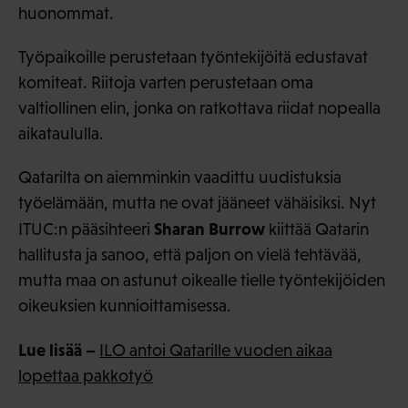
huonommat.
Työpaikoille perustetaan työntekijöitä edustavat
komiteat. Riitoja varten perustetaan oma
valtiollinen elin, jonka on ratkottava riidat nopealla
aikataululla.
Qatarilta on aiemminkin vaadittu uudistuksia
työelämään, mutta ne ovat jääneet vähäisiksi. Nyt
Sharan Burrow
ITUC:n pääsihteeri
kiittää Qatarin
hallitusta ja sanoo, että paljon on vielä tehtävää,
mutta maa on astunut oikealle tielle työntekijöiden
oikeuksien kunnioittamisessa.
Lue lisää –
ILO antoi Qatarille vuoden aikaa
lopettaa pakkotyö