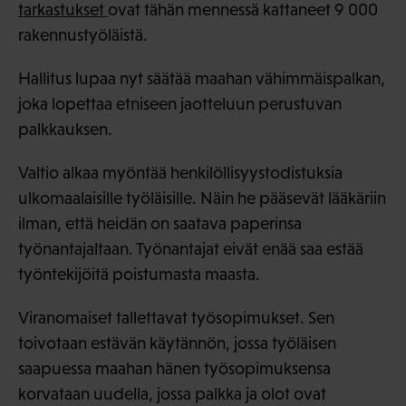
tarkastukset
ovat tähän mennessä kattaneet 9 000
rakennustyöläistä.
Hallitus lupaa nyt säätää maahan vähimmäispalkan,
joka lopettaa etniseen jaotteluun perustuvan
palkkauksen.
Valtio alkaa myöntää henkilöllisyystodistuksia
ulkomaalaisille työläisille. Näin he pääsevät lääkäriin
ilman, että heidän on saatava paperinsa
työnantajaltaan. Työnantajat eivät enää saa estää
työntekijöitä poistumasta maasta.
Viranomaiset tallettavat työsopimukset. Sen
toivotaan estävän käytännön, jossa työläisen
saapuessa maahan hänen työsopimuksensa
korvataan uudella, jossa palkka ja olot ovat