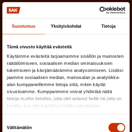
l
k
i
o
n
l
Suostumus
Yksityiskohdat
Tietoja
e
l
i
n
n
Tämä sivusto käyttää evästeitä
)
e
Käytämme evästeitä tarjoamamme sisällön ja mainosten
n
räätälöimiseen, sosiaalisen median ominaisuuksien
)
tukemiseen ja kävijämäärämme analysoimiseen. Lisäksi
jaamme sosiaalisen median, mainosalan ja analytiikka-
alan kumppaneillemme tietoja siitä, miten käytät
sivustoamme. Kumppanimme voivat yhdistää näitä
tietoja muihin tietoihin, joita olet antanut heille tai joita on
Tilaa
kerätty, kun olet käyttänyt heidän palvelujaan.
Suostumuksen
Välttämätön
valinta