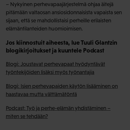
– Nykyinen perhevapaajärjestelmä ohjaa äitejä
pitämään valtaosan ansiosidonnaisista vapaista sen
sijaan, että se mahdollistaisi perheille erilaisten
elämäntilanteiden huomioimisen.
Jos kiinnostuit aiheesta, lue Tuuli Glantzin
blogikirjoitukset ja kuuntele Podcast
Blogi: Joustavat perhevapaat hyödyntävät
työntekijöiden lisäksi myös työnantajia
Blogi: Isien perhevapaiden käytön lisääminen on
haastavaa mutta välttämätöntä
Podcast: Työ ja perhe-elämän yhdistäminen –
miten se tehdään?