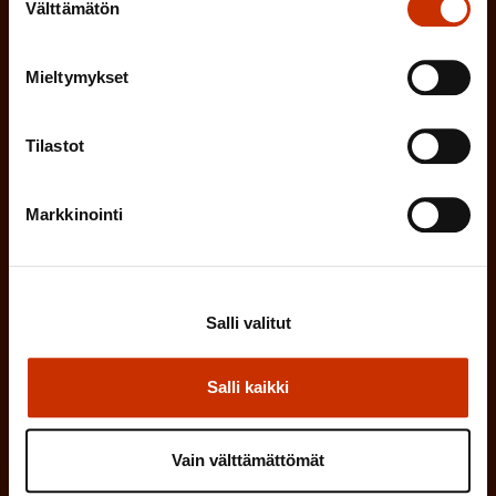
a
Välttämätön
valinta
l
k
i
o
Mieltymykset
n
l
e
l
Tilastot
i
n
n
)
Markkinointi
e
n
)
Salli valitut
Salli kaikki
Tilaa
Vain välttämättömät