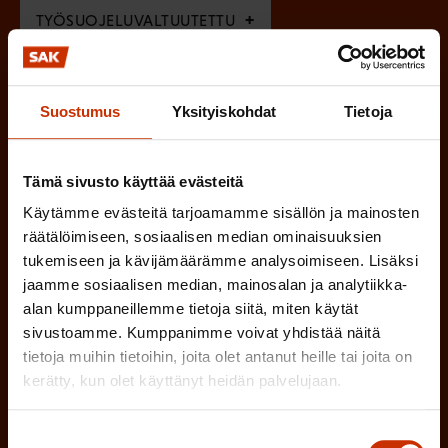
e
TYÖSUOJELUVALTUUTETTU
i
n
n
)
TÖISSÄ AMMATTILIITOSSA
e
Suostumus
Yksityiskohdat
Tietoja
n
TYÖNANTAJAN EDUSTAJA
)
Tämä sivusto käyttää evästeitä
MUU KIINNOSTUS TYÖELÄMÄASIOIHIN
Käytämme evästeitä tarjoamamme sisällön ja mainosten
räätälöimiseen, sosiaalisen median ominaisuuksien
tukemiseen ja kävijämäärämme analysoimiseen. Lisäksi
(
Millä kielellä haluat uutiskirjeesi
jaamme sosiaalisen median, mainosalan ja analytiikka-
P
alan kumppaneillemme tietoja siitä, miten käytät
SUOMI
RUOTSI
a
sivustoamme. Kumppanimme voivat yhdistää näitä
tietoja muihin tietoihin, joita olet antanut heille tai joita on
k
kerätty, kun olet käyttänyt heidän palvelujaan.
o
(
Hyväksyn tietojeni tallentamisen ja käsittelyn
P
l
SAK:n viestintärekisterin
mukaisesti *
Suostumuksen