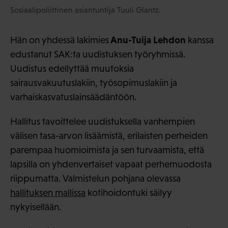
Sosiaalipoliittinen asiantuntija Tuuli Glantz.
Anu-Tuija Lehdon
Hän on yhdessä lakimies
kanssa
edustanut SAK:ta uudistuksen työryhmissä.
Uudistus edellyttää muutoksia
sairausvakuutuslakiin, työsopimuslakiin ja
varhaiskasvatuslainsäädäntöön.
Hallitus tavoittelee uudistuksella vanhempien
välisen tasa-arvon lisäämistä, erilaisten perheiden
parempaa huomioimista ja sen turvaamista, että
lapsilla on yhdenvertaiset vapaat perhemuodosta
riippumatta. Valmistelun pohjana olevassa
hallituksen mallissa
kotihoidontuki säilyy
nykyisellään.