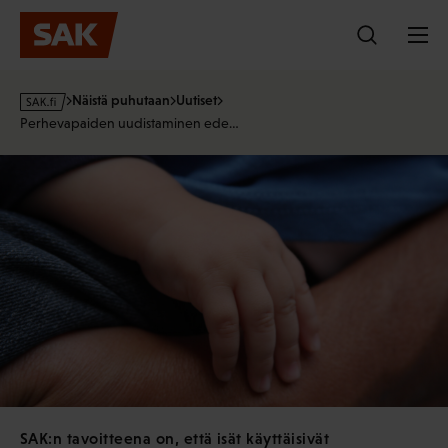
Hyppää
sisältöön
s
Näistä puhutaan
Uutiset
a
Perhevapaiden uudistaminen ede…
k
·
f
i
SAK:n tavoitteena on, että isät käyttäisivät