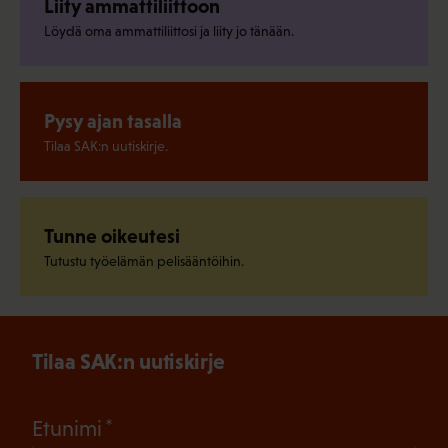
Liity ammattiliittoon
Löydä oma ammattiliittosi ja liity jo tänään.
Pysy ajan tasalla
Tilaa SAK:n uutiskirje.
Tunne oikeutesi
Tutustu työelämän pelisääntöihin.
Tilaa SAK:n uutiskirje
(Pakollinen)
Etunimi