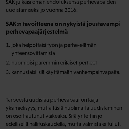
SAK julkaisi oman
ehdotuksensa
perhevapaiden
uudistamiseksi jo vuonna 2016.
SAK:n tavoitteena on nykyistä joustavampi
perhevapaajärjestelmä
joka helpottaisi työn ja perhe-elämän
yhteensovittamista
huomioisi paremmin erilaiset perheet
kannustaisi isiä käyttämään vanhempainvapaita.
Tarpeesta uudistaa perhevapaat on laaja
yksimielisyys, mutta tästä huolimatta uudistaminen
on osoittautunut vaikeaksi. Sitä yritettiin jo
edellisellä hallituskaudella, mutta valmista ei tullut.