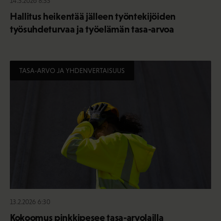
14.5.2026 8:55
Hallitus heikentää jälleen työntekijöiden
työsuhdeturvaa ja työelämän tasa-arvoa
TASA-ARVO JA YHDENVERTAISUUS
13.2.2026 6:30
Kokoomus pinkkipesee tasa-arvolailla