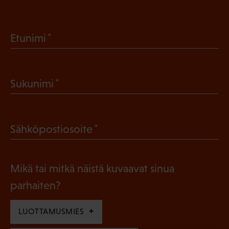
(
Etunimi
P
a
(
Sukunimi
k
P
o
a
l
(
Sähköpostiosoite
k
l
P
o
i
a
l
Mikä tai mitkä näistä kuvaavat sinua
n
k
l
parhaiten?
e
o
i
n
l
LUOTTAMUSMIES
n
)
l