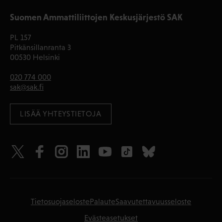
Suomen Ammattiliittojen Keskusjärjestö SAK
PL 157
Pitkänsillanranta 3
00530 Helsinki
020 774 000
sak@sak.fi
LISÄÄ YHTEYSTIETOJA
Tietosuojaseloste
Palaute
Saavutettavuusseloste
Evästeasetukset