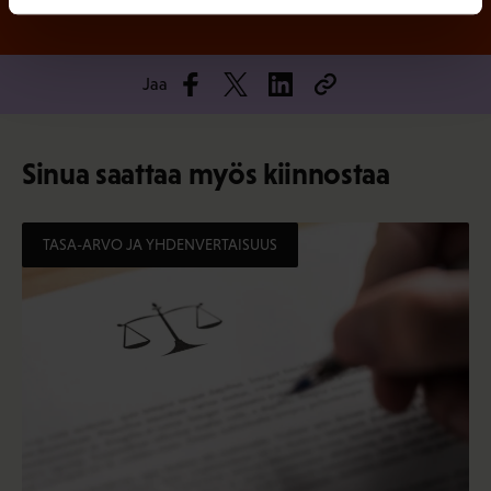
Jaa
Sinua saattaa myös kiinnostaa
TASA-ARVO JA YHDENVERTAISUUS