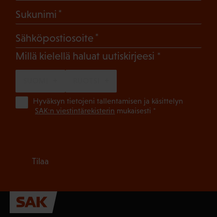
(Pakollinen)
Sukunimi
(Pakollinen)
Sähköpostiosoite
(Pakollinen)
Millä kielellä haluat uutiskirjeesi
SUOMI
RUOTSI
(Pa
Hyväksyn tietojeni tallentamisen ja käsittelyn
SAK:n viestintärekisterin
mukaisesti *
Tilaa