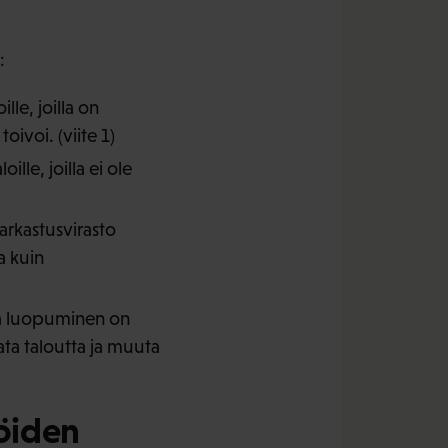
:
le, joilla on
oivoi. (viite 1)
e, joilla ei ole
arkastusvirasto
a kuin
ta luopuminen on
ta taloutta ja muuta
jöiden