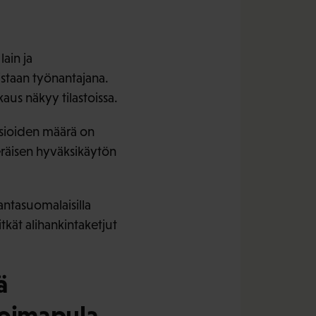
ain ja
istaan työnantajana.
us näkyy tilastoissa.
asioiden määrä on
eräisen hyväksikäytön
ntasuomalaisilla
tkät alihankintaketjut
ä
övoimapula