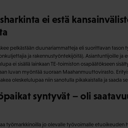
sharkinta ei estä kansainvälis
ta
kee pelkästään duunariammatteja eli suorittavan tason ty
nkuljettajia ja rakennustyöntekijöitä). Asiantuntijoille ja er
upa ei sisällä lainkaan TE-toimiston osapäätökseen sisäl
aan luvan myöntää suoraan Maahanmuuttovirasto. Erityisa
hakea oleskelulupaa niin sanotulla pikakaistalla ja saada s
öpaikat syntyvät – oli saatav
aa työmarkkinoilla jo olevalle työvoimalle etuoikeuden 