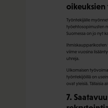
oikeuksien
Työntekijälle myönnet
työehtosopimusten muk
Suomessa on jo nyt ka
Ihmiskaupparikosten t
viime vuosina lisäänt
uhreja.
Ulkomaisen työvoiman 
työntekijöillä on usei
ovat yleisiä. Tällaisia
7. Saatavuu
rekrytointi