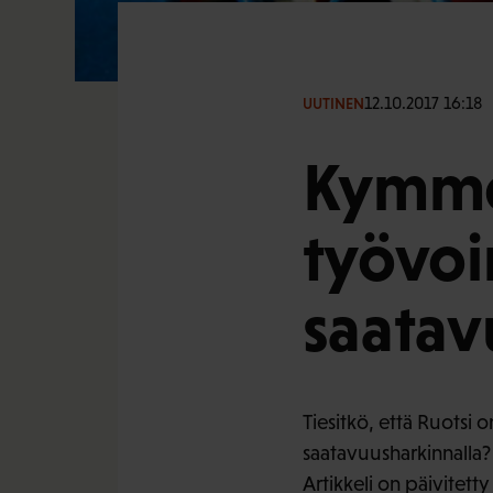
12.10.2017 16:18
UUTINEN
Kymme
työvo
saatav
Tiesitkö, että Ruotsi
saatavuusharkinnalla?
Artikkeli on päivitett