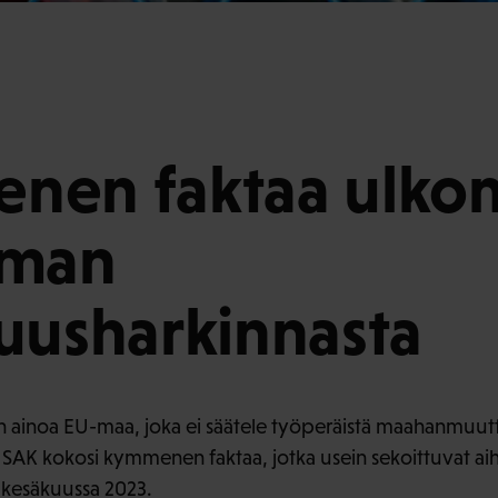
nen faktaa ulko
iman
uusharkinnasta
 on ainoa EU-maa, joka ei säätele työperäistä maahanmuut
 SAK kokosi kymmenen faktaa, jotka usein sekoittuvat aih
y kesäkuussa 2023.