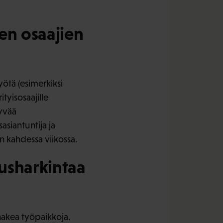
ten osaajien
ötä (esimerkiksi
ityisosaajille
tyvää
siantuntija ja
en kahdessa viikossa.
uusharkintaa
hakea työpaikkoja.