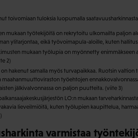
anut toivomiaan tuloksia luopumalla saatavuusharkinnasta
mukaan työtekijöitä on rekrytoitu ulkomailta paljon aloil
 ylitarjontaa, eikä työvoimapula-aloille, kuten hallitus t
musten mukaan työlupia on myönnetty enimmäkseen aloill
te 2)
ta on hakenut samalla myös turvapaikkaa. Ruotsin valtion t
in maahanmuuttoviraston työehtojen ennakkovalvonnass
sten jälkivalvonnassa on paljon puutteita. (viite 3)
palkansaajakeskusjärjestön LO:n mukaan tarveharkinnas
kavia lieveilmiöitä, kuten työlupien kaupittelua, harmaa
)
sharkinta varmistaa työnteki