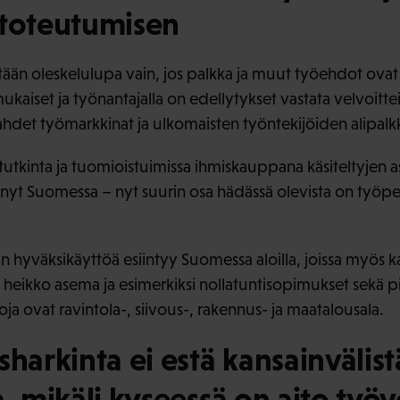
 toteutumisen
ään oleskelulupa vain, jos palkka ja muut työehdot ovat l
aiset ja työnantajalla on edellytykset vastata velvoitte
hdet työmarkkinat ja ulkomaisten työntekijöiden alipalkka
utkinta ja tuomioistuimissa ihmiskauppana käsiteltyjen 
ynyt Suomessa – nyt suurin osa hädässä olevista on työp
hyväksikäyttöä esiintyy Suomessa aloilla, joissa myös ka
n heikko asema ja esimerkiksi nollatuntisopimukset sekä pi
 aloja ovat ravintola-, siivous-, rakennus- ja maatalousala.
sharkinta ei estä kansainvälist
a, mikäli kyseessä on aito ty