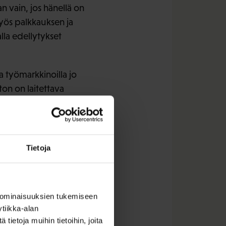
n vain, jos hänellä on
yös palkkauksen ja
lla edellytykset
a työmarkkinoilla jo
ton on laitettava
vuusharkintaa.
sioita
Tietoja
esti työntekijän
ti. TE-toimisto tekee
 asian lopullinen
 ominaisuuksien tukemiseen
önnettävä oleskelulupa
tiikka-alan
eskeluluvan myöntää
ietoja muihin tietoihin, joita