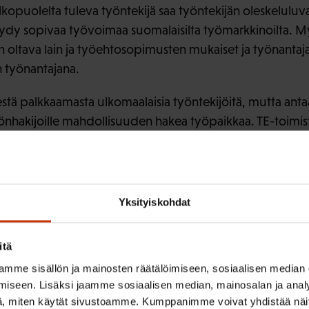
kopuolelta tuleva työntekijä saa työntekijän oleskeluluva
öydy sopivaa työvoimaa suomalaisilta työmarkkinoilta. M
oltava lain ja työehtosopimusten mukaiset ja työnantaja
n työnantajana.
estä palkkaamasta ulkomaalaisia työntekijöitä, mutta anta
yönhakijoille mahdollisuuden hakea työpaikkaa. TE-toimis
kuun kahdeksi viikoksi, jos ammattiin sovelletaan saata
ja saatavuusharkinta ovat eri a
Yksityiskohdat
opuolelta Suomeen töihin tulevat tarvitsevat pääsääntöis
kijän oleskeluluvan myöntäminen tapahtuu kaksivaiheises
itä
johon liittyy tarvittaessa saatavuusharkinta, ja sen jälkeen
mme sisällön ja mainosten räätälöimiseen, sosiaalisen median
nmuuttovirastolle. Asiantuntijoille ja erityisosaajille my
iseen. Lisäksi jaamme sosiaalisen median, mainosalan ja analy
-toimiston osa-ratkaisua eikä saatavuusharkintaa, vaan ol
, miten käytät sivustoamme. Kumppanimme voivat yhdistää näitä t