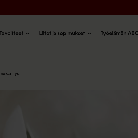
o
Tavoitteet
Liitot ja sopimukset
Työelämän ABC
maisen työ…