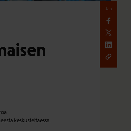
Jaa
maisen
toa
eesta keskusteltaessa.