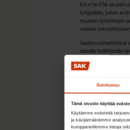
EU:n tai ETA-alueen ul
työpaikka, johon ei l
muiden työehtojen on 
vastata velvoitteistaa
Saatavuusharkinta ei 
oleville työttömille t
työpaikka avoimeen ha
3. Työlupa 
Suostumus
EU- ja ETA-maiden ulk
oleskeluluvan. Työnte
Tämä sivusto käyttää eväste
asiassa osapäätöksen, 
Käytämme evästeitä tarjoama
ratkaisu siirtyy Maaha
ja kävijämäärämme analysoim
ei sisällä lainkaan TE
kumppaneillemme tietoja siitä