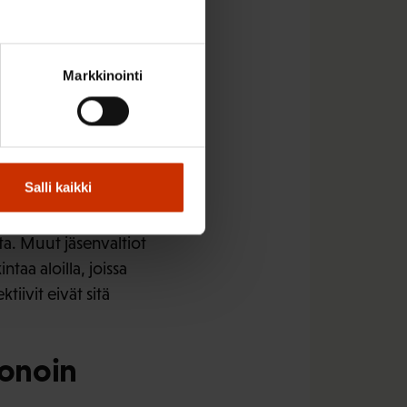
oliittista harkintaa,
lelta tulevalle
Markkinointi
e
Salli kaikki
a. Muut jäsenvaltiot
ntaa aloilla, joissa
iivit eivät sitä
uonoin