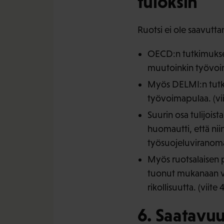
tuloksin
Ruotsi ei ole saavutt
OECD:n tutkimuksen 
muutoinkin työvoiman
Myös DELMI:n tutki
työvoimapulaa. (vii
Suurin osa tulijois
huomautti, että ni
työsuojeluviranomai
Myös ruotsalaisen 
tuonut mukanaan va
rikollisuutta. (viite 4
6. Saatavuu